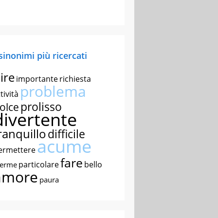
 sinonimi più ricercati
ire
importante
richiesta
problema
tività
prolisso
olce
divertente
ranquillo
difficile
acume
ermettere
fare
particolare
bello
nerme
amore
paura