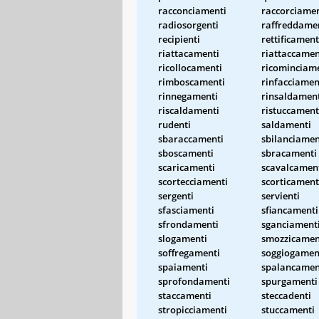
racconciamenti
raccorciamen
radiosorgenti
raffreddame
recipienti
rettificament
riattacamenti
riattaccamen
ricollocamenti
ricominciam
rimboscamenti
rinfacciamen
rinnegamenti
rinsaldamen
riscaldamenti
ristuccament
rudenti
saldamenti
sbaraccamenti
sbilanciamen
sboscamenti
sbracamenti
scaricamenti
scavalcamen
scortecciamenti
scorticament
sergenti
servienti
sfasciamenti
sfiancamenti
sfrondamenti
sganciament
slogamenti
smozzicamen
soffregamenti
soggiogamen
spaiamenti
spalancamen
sprofondamenti
spurgamenti
staccamenti
steccadenti
stropicciamenti
stuccamenti