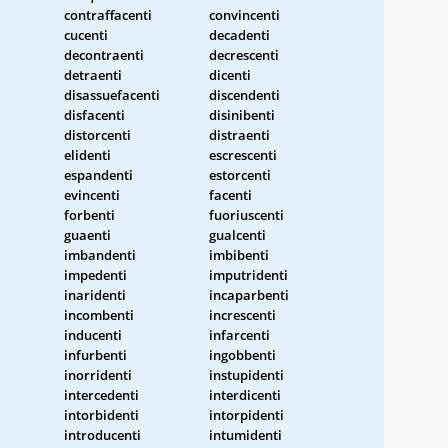
contraffacenti
convincenti
cucenti
decadenti
decontraenti
decrescenti
detraenti
dicenti
disassuefacenti
discendenti
disfacenti
disinibenti
distorcenti
distraenti
elidenti
escrescenti
espandenti
estorcenti
evincenti
facenti
forbenti
fuoriuscenti
guaenti
gualcenti
imbandenti
imbibenti
impedenti
imputridenti
inaridenti
incaparbenti
incombenti
increscenti
inducenti
infarcenti
infurbenti
ingobbenti
inorridenti
instupidenti
intercedenti
interdicenti
intorbidenti
intorpidenti
introducenti
intumidenti