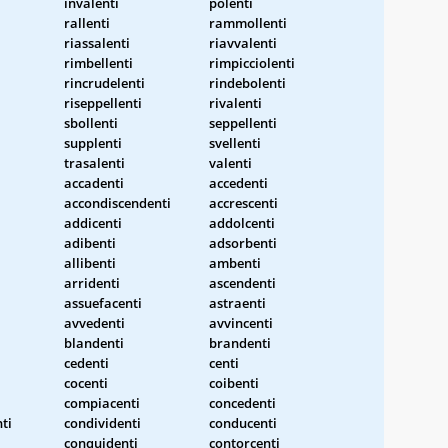
invalenti
polenti
rallenti
rammollenti
riassalenti
riavvalenti
rimbellenti
rimpicciolenti
rincrudelenti
rindebolenti
riseppellenti
rivalenti
sbollenti
seppellenti
supplenti
svellenti
trasalenti
valenti
accadenti
accedenti
accondiscendenti
accrescenti
addicenti
addolcenti
adibenti
adsorbenti
allibenti
ambenti
arridenti
ascendenti
assuefacenti
astraenti
avvedenti
avvincenti
blandenti
brandenti
cedenti
centi
cocenti
coibenti
compiacenti
concedenti
ti
condividenti
conducenti
conquidenti
contorcenti