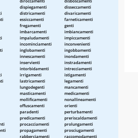
diroccamenti
disboscamenti
dispiegamenti
disseccamenti
i
districamenti
divaricamenti
ti
essiccamenti
farneticamenti
fregamenti
genti
imbarcamenti
imbiancamenti
i
impaludamenti
impiccamenti
incominciamenti
inconvenienti
ti
inglobamenti
ingobbamenti
innescamenti
inondamenti
i
inservienti
instradamenti
intorbidamenti
intrecciamenti
i
irrigamenti
istigamenti
ti
lastricamenti
legamenti
lungodegenti
mancamenti
masticamenti
medicamenti
mollificamenti
nonallineamenti
offuscamenti
orienti
paradenti
perturbamenti
predicamenti
preriscaldamenti
nti
procacciamenti
prolungamenti
nti
propagamenti
prosciugamenti
rabberciamenti
raccomodamenti