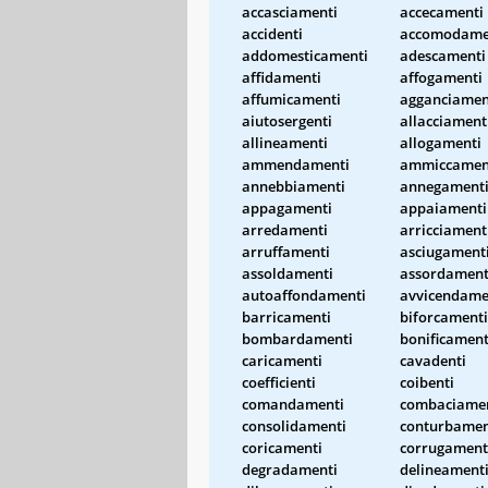
accasciamenti
accecamenti
accidenti
accomodame
addomesticamenti
adescamenti
affidamenti
affogamenti
affumicamenti
agganciamen
aiutosergenti
allacciament
allineamenti
allogamenti
ammendamenti
ammiccamen
annebbiamenti
annegament
appagamenti
appaiamenti
arredamenti
arricciament
arruffamenti
asciugament
assoldamenti
assordament
autoaffondamenti
avvicendame
barricamenti
biforcamenti
bombardamenti
bonificament
caricamenti
cavadenti
coefficienti
coibenti
comandamenti
combaciame
consolidamenti
conturbamen
coricamenti
corrugament
degradamenti
delineament