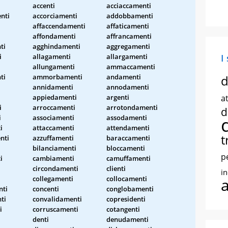
accenti
acciaccamenti
nti
accorciamenti
addobbamenti
affaccendamenti
affaticamenti
affondamenti
affrancamenti
ti
agghindamenti
aggregamenti
i
allagamenti
allargamenti
I
allungamenti
ammaccamenti
ti
ammorbamenti
andamenti
d
i
annidamenti
annodamenti
appiedamenti
argenti
at
i
arroccamenti
arrotondamenti
d
i
associamenti
assodamenti
i
attaccamenti
attendamenti
t
nti
azzuffamenti
baraccamenti
bilanciamenti
bloccamenti
p
i
cambiamenti
camuffamenti
circondamenti
clienti
i
collegamenti
collocamenti
nti
concenti
conglobamenti
ti
convalidamenti
copresidenti
i
corruscamenti
cotangenti
i
denti
denudamenti