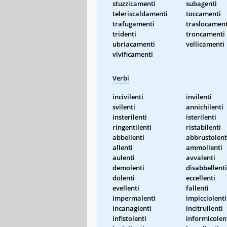
stuzzicamenti
subagenti
teleriscaldamenti
toccamenti
trafugamenti
traslocament
tridenti
troncamenti
ubriacamenti
vellicamenti
vivificamenti
Verbi
incivilenti
invilenti
svilenti
annichilenti
insterilenti
isterilenti
ringentilenti
ristabilenti
abbellenti
abbrustolent
allenti
ammollenti
aulenti
avvalenti
demolenti
disabbellenti
dolenti
eccellenti
evellenti
fallenti
impermalenti
impicciolenti
incanaglenti
incitrullenti
infistolenti
informicolen