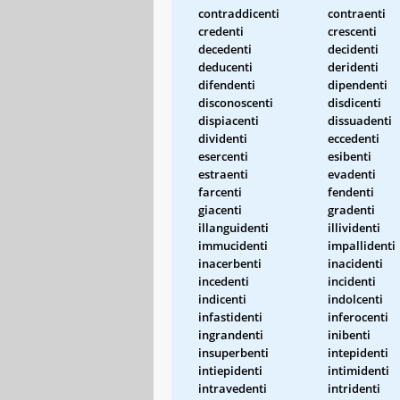
contraddicenti
contraenti
credenti
crescenti
decedenti
decidenti
deducenti
deridenti
difendenti
dipendenti
disconoscenti
disdicenti
dispiacenti
dissuadenti
dividenti
eccedenti
esercenti
esibenti
estraenti
evadenti
farcenti
fendenti
giacenti
gradenti
illanguidenti
illividenti
immucidenti
impallidenti
inacerbenti
inacidenti
incedenti
incidenti
indicenti
indolcenti
infastidenti
inferocenti
ingrandenti
inibenti
insuperbenti
intepidenti
intiepidenti
intimidenti
intravedenti
intridenti