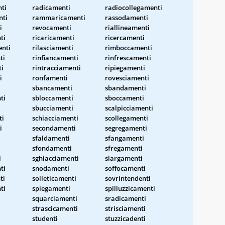
ti
radicamenti
radiocollegamenti
nti
rammaricamenti
rassodamenti
i
revocamenti
riallineamenti
ti
ricaricamenti
ricercamenti
enti
rilasciamenti
rimboccamenti
ti
rinfiancamenti
rinfrescamenti
ti
rintracciamenti
ripiegamenti
i
ronfamenti
rovesciamenti
sbancamenti
sbandamenti
ti
sbloccamenti
sboccamenti
sbucciamenti
scalpicciamenti
ti
schiacciamenti
scollegamenti
i
secondamenti
segregamenti
sfaldamenti
sfangamenti
sfondamenti
sfregamenti
i
sghiacciamenti
slargamenti
ti
snodamenti
soffocamenti
ti
solleticamenti
sovrintendenti
ti
spiegamenti
spilluzzicamenti
squarciamenti
sradicamenti
strascicamenti
strisciamenti
studenti
stuzzicadenti