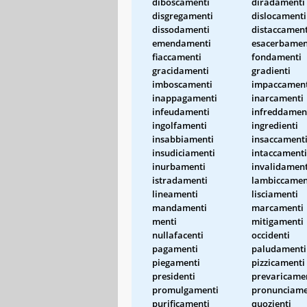
diboscamenti
diradamenti
disgregamenti
dislocamenti
dissodamenti
distaccament
emendamenti
esacerbamen
fiaccamenti
fondamenti
gracidamenti
gradienti
imboscamenti
impaccament
inappagamenti
inarcamenti
infeudamenti
infreddamen
ingolfamenti
ingredienti
insabbiamenti
insaccament
insudiciamenti
intaccamenti
inurbamenti
invalidament
istradamenti
lambiccamen
lineamenti
lisciamenti
mandamenti
marcamenti
menti
mitigamenti
nullafacenti
occidenti
pagamenti
paludamenti
piegamenti
pizzicamenti
presidenti
prevaricame
promulgamenti
pronunciame
purificamenti
quozienti