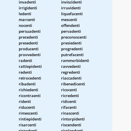
invadenti
inviscidenti
irrigidenti
irruvidenti
ledenti
liquefacenti
marcenti
mescenti
nocenti
offendenti
persuadenti
pervadenti
precedenti
preconoscenti
presedenti
presiedenti
producenti
progredenti
provvedenti
putrefacenti
radenti
rammorbidenti
rattiepidenti
ravvedenti
redenti
regredenti
retrocedenti
riaccadenti
ribadenti
ribenedicenti
richiedenti
ricocenti
ricontraenti
ricredenti
ridenti
ridicenti
riducenti
rifacenti
i
rimescenti
rinascenti
rintiepidenti
rintorpidenti
risarcenti
riscendenti
rispedenti
risplendenti