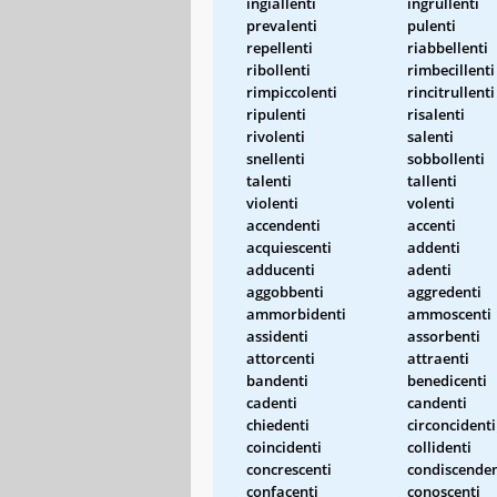
ingiallenti
ingrullenti
prevalenti
pulenti
repellenti
riabbellenti
ribollenti
rimbecillenti
rimpiccolenti
rincitrullenti
ripulenti
risalenti
rivolenti
salenti
snellenti
sobbollenti
talenti
tallenti
violenti
volenti
accendenti
accenti
acquiescenti
addenti
adducenti
adenti
aggobbenti
aggredenti
ammorbidenti
ammoscenti
assidenti
assorbenti
attorcenti
attraenti
bandenti
benedicenti
cadenti
candenti
chiedenti
circoncidenti
coincidenti
collidenti
concrescenti
condiscenden
confacenti
conoscenti