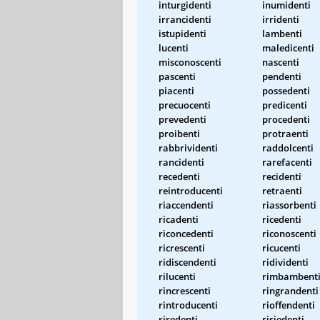
inturgidenti
inumidenti
irrancidenti
irridenti
istupidenti
lambenti
lucenti
maledicenti
misconoscenti
nascenti
pascenti
pendenti
piacenti
possedenti
precuocenti
predicenti
prevedenti
procedenti
proibenti
protraenti
rabbrividenti
raddolcenti
rancidenti
rarefacenti
recedenti
recidenti
reintroducenti
retraenti
riaccendenti
riassorbenti
ricadenti
ricedenti
riconcedenti
riconoscenti
ricrescenti
ricucenti
ridiscendenti
ridividenti
rilucenti
rimbambent
rincrescenti
ringrandenti
rintroducenti
rioffendenti
risedenti
risiedenti