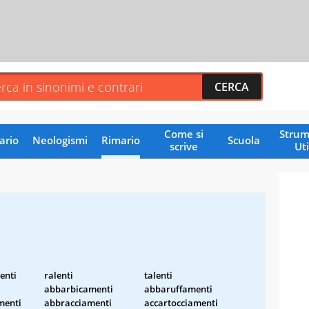
Come si
Strum
ario
Neologismi
Rimario
Scuola
scrive
Uti
enti
ralenti
talenti
abbarbicamenti
abbaruffamenti
menti
abbracciamenti
accartocciamenti