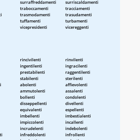
surraffreddamenti
surriscaldamenti
traboccamenti
tracciamenti
i
trasmodamenti
trasudamenti
tuffamenti
turbamenti
vicepresidenti
vicereggenti
rincivilenti
rinvilenti
ingentilenti
ingracilenti
prestabilenti
raggentilenti
stabilenti
sterilenti
i
abolenti
affievolenti
ammutolenti
assalenti
bollenti
condolenti
disseppellenti
divellenti
equivalenti
espellenti
imbellenti
imbestialenti
impiccolenti
incallenti
incrudelenti
indebolenti
ti
infreddolenti
infrollenti