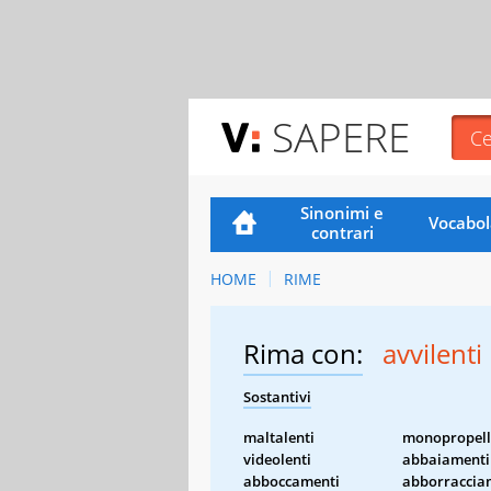
SAPERE
Sinonimi e
Vocabol
contrari
HOME
RIME
Rima con:
avvilenti
Sostantivi
maltalenti
monopropell
videolenti
abbaiamenti
abboccamenti
abborraccia