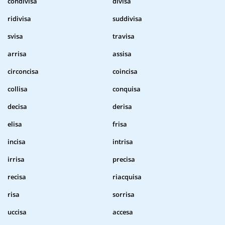
condivisa
divisa
ridivisa
suddivisa
svisa
travisa
arrisa
assisa
circoncisa
coincisa
collisa
conquisa
decisa
derisa
elisa
frisa
incisa
intrisa
irrisa
precisa
recisa
riacquisa
risa
sorrisa
uccisa
accesa