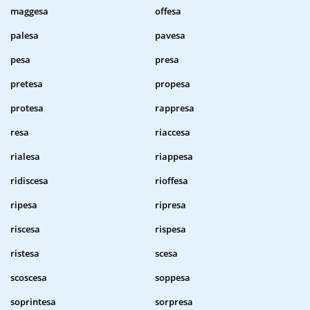
maggesa
offesa
palesa
pavesa
pesa
presa
pretesa
propesa
protesa
rappresa
resa
riaccesa
rialesa
riappesa
ridiscesa
rioffesa
ripesa
ripresa
riscesa
rispesa
ristesa
scesa
scoscesa
soppesa
soprintesa
sorpresa