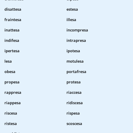
disattesa
estesa
fraintesa
illesa
inattesa
incompresa
indifesa
intrapresa
ipertesa
ipotesa
lesa
motulesa
obesa
portafresa
propesa
protesa
rappresa
riaccesa
riappesa
ridiscesa
riscesa
rispesa
ristesa
scoscesa