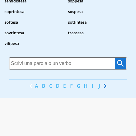
semidistesa
soppesa
soprintesa
sospesa
sottesa
sottintesa
sovrintesa
trascesa
vilipesa
A
B
C
D
E
F
G
H
I
J
K
L
M
N