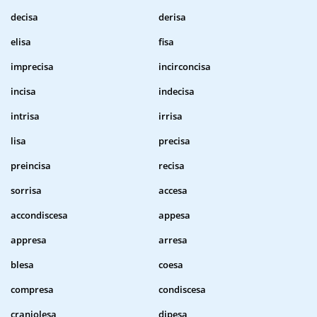
decisa
derisa
elisa
fisa
imprecisa
incirconcisa
incisa
indecisa
intrisa
irrisa
lisa
precisa
preincisa
recisa
sorrisa
accesa
accondiscesa
appesa
appresa
arresa
blesa
coesa
compresa
condiscesa
craniolesa
dipesa