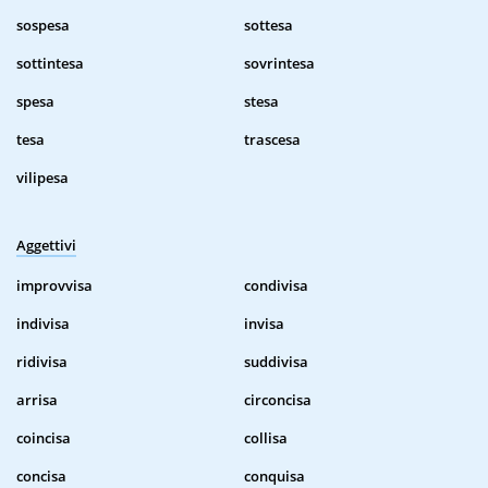
sospesa
sottesa
sottintesa
sovrintesa
spesa
stesa
tesa
trascesa
vilipesa
Aggettivi
improvvisa
condivisa
indivisa
invisa
ridivisa
suddivisa
arrisa
circoncisa
coincisa
collisa
concisa
conquisa