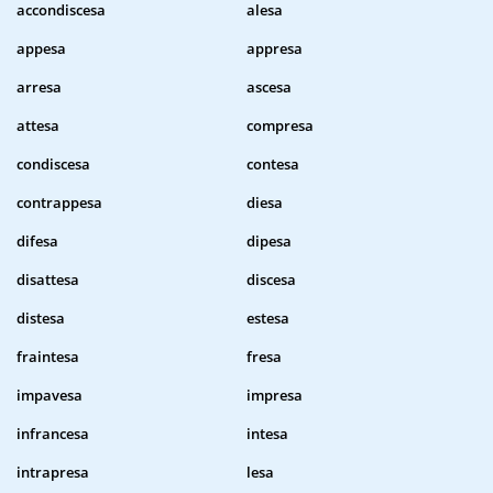
accondiscesa
alesa
appesa
appresa
arresa
ascesa
attesa
compresa
condiscesa
contesa
contrappesa
diesa
difesa
dipesa
disattesa
discesa
distesa
estesa
fraintesa
fresa
impavesa
impresa
infrancesa
intesa
intrapresa
lesa