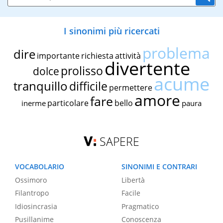
I sinonimi più ricercati
problema
dire
importante
richiesta
attività
divertente
prolisso
dolce
acume
tranquillo
difficile
permettere
amore
fare
particolare
bello
inerme
paura
SAPERE
VOCABOLARIO
SINONIMI E CONTRARI
Ossimoro
Libertà
Filantropo
Facile
Idiosincrasia
Pragmatico
Pusillanime
Conoscenza