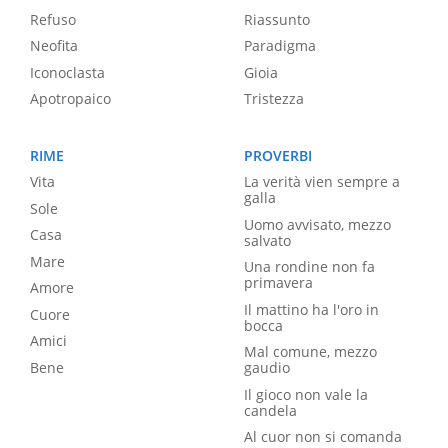
Refuso
Riassunto
Neofita
Paradigma
Iconoclasta
Gioia
Apotropaico
Tristezza
RIME
PROVERBI
Vita
La verità vien sempre a
galla
Sole
Uomo avvisato, mezzo
Casa
salvato
Mare
Una rondine non fa
primavera
Amore
Il mattino ha l'oro in
Cuore
bocca
Amici
Mal comune, mezzo
Bene
gaudio
Il gioco non vale la
candela
Al cuor non si comanda