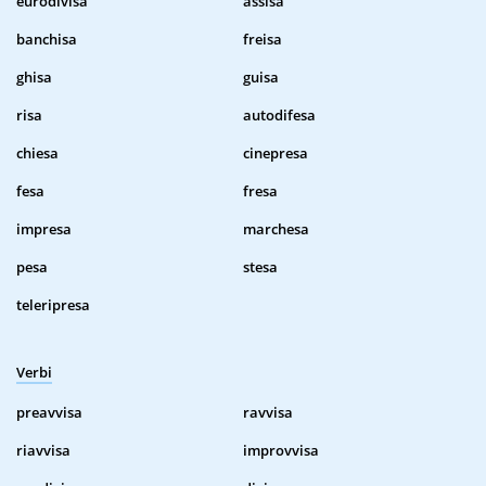
eurodivisa
assisa
banchisa
freisa
ghisa
guisa
risa
autodifesa
chiesa
cinepresa
fesa
fresa
impresa
marchesa
pesa
stesa
teleripresa
Verbi
preavvisa
ravvisa
riavvisa
improvvisa