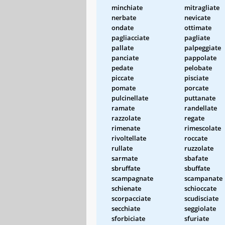
minchiate
mitragliate
nerbate
nevicate
ondate
ottimate
pagliacciate
pagliate
pallate
palpeggiate
panciate
pappolate
pedate
pelobate
piccate
pisciate
pomate
porcate
pulcinellate
puttanate
ramate
randellate
razzolate
regate
rimenate
rimescolate
rivoltellate
roccate
rullate
ruzzolate
sarmate
sbafate
sbruffate
sbuffate
scampagnate
scampanate
schienate
schioccate
scorpacciate
scudisciate
secchiate
seggiolate
sforbiciate
sfuriate