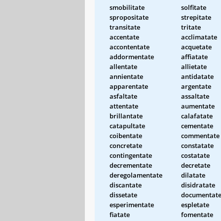
smobilitate
solfitate
spropositate
strepitate
transitate
tritate
accentate
acclimatate
accontentate
acquetate
addormentate
affiatate
allentate
allietate
annientate
antidatate
apparentate
argentate
asfaltate
assaltate
attentate
aumentate
brillantate
calafatate
catapultate
cementate
coibentate
commentate
concretate
constatate
contingentate
costatate
decrementate
decretate
deregolamentate
dilatate
discantate
disidratate
dissetate
documentat
esperimentate
espletate
fiatate
fomentate