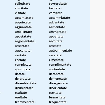
sollecitate
sovreccitate
suscitate
tacitate
visitate
vomitate
accomiatate
accommiatate
acquietate
addentate
agguantate
alimentate
ambientate
ammantate
apostatate
appaltate
argomentate
ascoltate
assentate
assetate
auscultate
autoalimentate
cantate
caratate
chetate
cimentate
completate
complimentate
consultate
contentate
datate
decantate
deidratate
demonetate
disambientate
disargentate
disincantate
disorientate
e
esaltate
esentate
esultate
fermentate
frammentate
frequentate