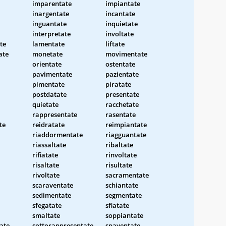
imparentate
impiantate
inargentate
incantate
inguantate
inquietate
interpretate
involtate
te
lamentate
liftate
ate
monetate
movimentate
orientate
ostentate
pavimentate
pazientate
pimentate
piratate
postdatate
presentate
quietate
racchetate
rappresentate
rasentate
te
reidratate
reimpiantate
riaddormentate
riagguantate
riassaltate
ribaltate
rifiatate
rinvoltate
risaltate
risultate
rivoltate
sacramentate
scaraventate
schiantate
sedimentate
segmentate
sfegatate
sfiatate
smaltate
soppiantate
ate
sottorappresentate
spaventate