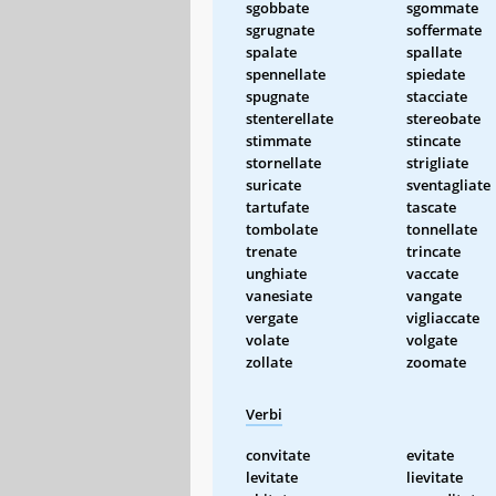
sgobbate
sgommate
sgrugnate
soffermate
spalate
spallate
spennellate
spiedate
spugnate
stacciate
stenterellate
stereobate
stimmate
stincate
stornellate
strigliate
suricate
sventagliate
tartufate
tascate
tombolate
tonnellate
trenate
trincate
unghiate
vaccate
vanesiate
vangate
vergate
vigliaccate
volate
volgate
zollate
zoomate
Verbi
convitate
evitate
levitate
lievitate