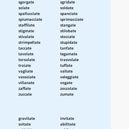
sgorgate
sgridate
solate
soldate
spallucciate
spanciate
spiumacciate
sprimacciate
staffilate
stangate
stigmate
stilobate
stivalate
stoccate
strimpellate
stupidate
taccate
tanfate
tavolate
tegamate
torsolate
trasvolate
troiate
tuffate
vagliate
vallate
vassoiate
veleggiate
villanate
vogate
zaffate
zoccolate
zuccate
zumate
gravitate
invitate
svitate
abilitate