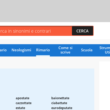
Come si
Strum
ario
Neologismi
Rimario
Scuola
scrive
Uti
apostate
baionettate
cazzottate
ciabattate
estate
eurodeputate