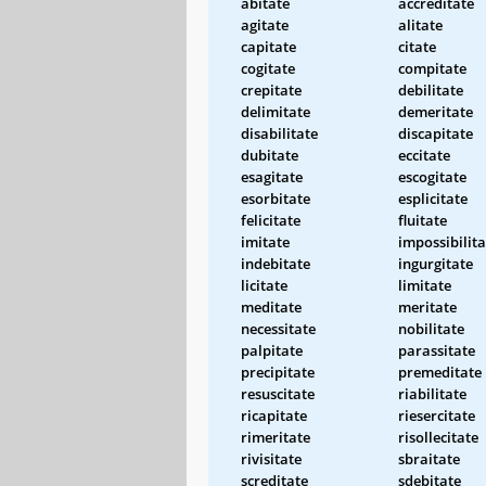
abitate
accreditate
agitate
alitate
capitate
citate
cogitate
compitate
crepitate
debilitate
delimitate
demeritate
disabilitate
discapitate
dubitate
eccitate
esagitate
escogitate
esorbitate
esplicitate
felicitate
fluitate
imitate
impossibilita
indebitate
ingurgitate
licitate
limitate
meditate
meritate
necessitate
nobilitate
palpitate
parassitate
precipitate
premeditate
resuscitate
riabilitate
ricapitate
riesercitate
rimeritate
risollecitate
rivisitate
sbraitate
screditate
sdebitate