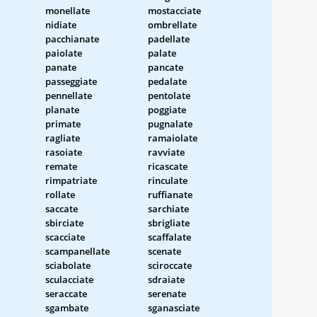
monellate
mostacciate
nidiate
ombrellate
pacchianate
padellate
paiolate
palate
panate
pancate
passeggiate
pedalate
pennellate
pentolate
planate
poggiate
primate
pugnalate
ragliate
ramaiolate
rasoiate
ravviate
remate
ricascate
rimpatriate
rinculate
rollate
ruffianate
saccate
sarchiate
sbirciate
sbrigliate
scacciate
scaffalate
scampanellate
scenate
sciabolate
sciroccate
sculacciate
sdraiate
seraccate
serenate
sgambate
sganasciate