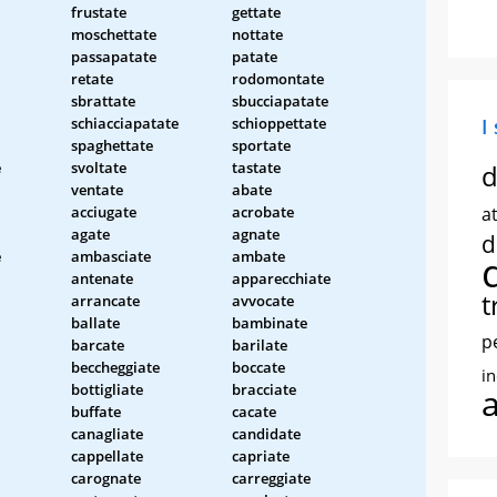
frustate
gettate
moschettate
nottate
passapatate
patate
retate
rodomontate
sbrattate
sbucciapatate
schiacciapatate
schioppettate
I
spaghettate
sportate
e
svoltate
tastate
d
ventate
abate
acciugate
acrobate
at
agate
agnate
d
e
ambasciate
ambate
antenate
apparecchiate
t
arrancate
avvocate
ballate
bambinate
p
barcate
barilate
beccheggiate
boccate
i
bottigliate
bracciate
buffate
cacate
canagliate
candidate
cappellate
capriate
carognate
carreggiate