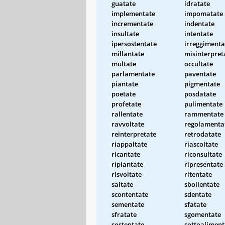
guatate
idratate
implementate
impomatate
incrementate
indentate
insultate
intentate
ipersostentate
irreggimenta
millantate
misinterpret
multate
occultate
parlamentate
paventate
piantate
pigmentate
poetate
posdatate
profetate
pulimentate
rallentate
rammentate
ravvoltate
regolamenta
reinterpretate
retrodatate
riappaltate
riascoltate
ricantate
riconsultate
ripiantate
ripresentate
risvoltate
ritentate
saltate
sbollentate
scontentate
sdentate
sementate
sfatate
sfratate
sgomentate
sostentate
sottoaliment