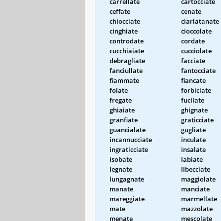
carrellate
cartocciate
ceffate
cenate
chiocciate
ciarlatanate
cinghiate
cioccolate
controdate
cordate
cucchiaiate
cucciolate
debragliate
facciate
fanciullate
fantocciate
fiammate
fiancate
folate
forbiciate
fregate
fucilate
ghiaiate
ghignate
granfiate
graticciate
guancialate
gugliate
incannucciate
inculate
ingraticciate
insalate
isobate
labiate
legnate
libecciate
lungagnate
maggiolate
manate
manciate
mareggiate
marmellate
mate
mazzolate
menate
mescolate