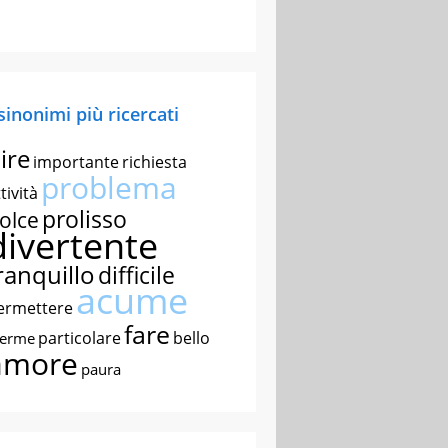
 sinonimi più ricercati
ire
importante
richiesta
problema
tività
prolisso
olce
divertente
ranquillo
difficile
acume
ermettere
fare
particolare
bello
nerme
amore
paura