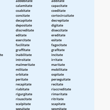
addebitate
additate
calamitate
capacitate
coabitate
coeditate
concitate
cortocircuitate
decapitate
decrepitate
depositate
digitate
discreditate
diseccitate
editate
ereditate
esercitate
esitate
facilitate
fagocitate
graffitate
grafitate
te
inabilitate
incitate
introitate
irritate
malmeritate
maritate
militate
mobilitate
orbitate
ospitate
peritate
perseguitate
recapitate
recitate
riabitate
riaccreditate
rigurgitate
rimaritate
risuscitate
ritritate
scalpitate
scapitate
seguitate
sgomitate