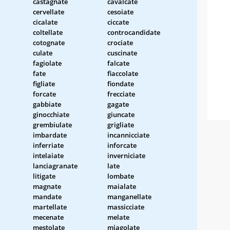
castagnate
cavalcate
cervellate
cesoiate
cicalate
ciccate
coltellate
controcandidate
cotognate
crociate
culate
cuscinate
fagiolate
falcate
fate
fiaccolate
figliate
fiondate
forcate
frecciate
gabbiate
gagate
ginocchiate
giuncate
grembiulate
grigliate
imbardate
incannicciate
inferriate
inforcate
intelaiate
inverniciate
lanciagranate
late
litigate
lombate
magnate
maialate
mandate
manganellate
martellate
massicciate
mecenate
melate
mestolate
miagolate