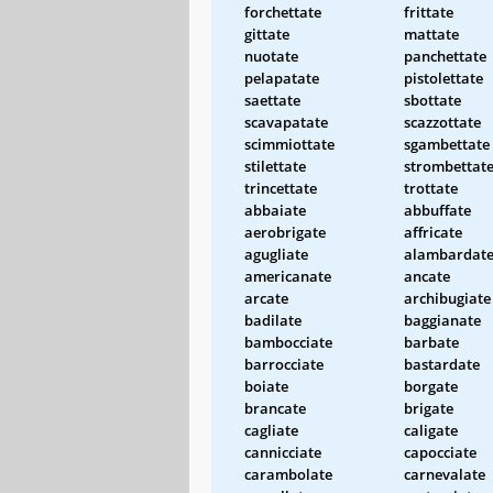
forchettate
frittate
gittate
mattate
nuotate
panchettate
pelapatate
pistolettate
saettate
sbottate
scavapatate
scazzottate
scimmiottate
sgambettate
stilettate
strombettat
trincettate
trottate
abbaiate
abbuffate
aerobrigate
affricate
agugliate
alambardat
americanate
ancate
arcate
archibugiate
badilate
baggianate
bambocciate
barbate
barrocciate
bastardate
boiate
borgate
brancate
brigate
cagliate
caligate
cannicciate
capocciate
carambolate
carnevalate