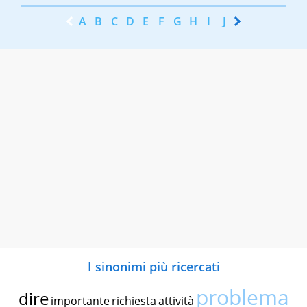
A
B
C
D
E
F
G
H
I
J
K
L
M
N
I sinonimi più ricercati
problema
dire
importante
richiesta
attività