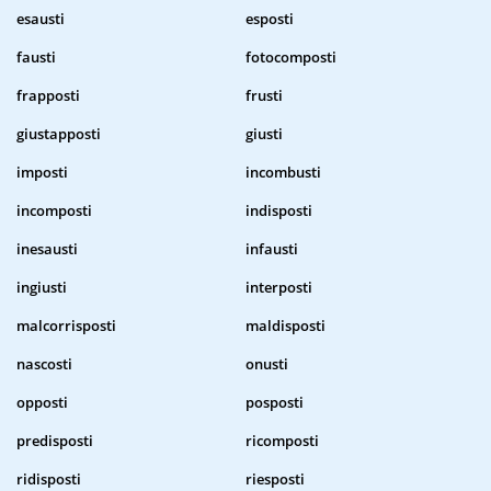
esausti
esposti
fausti
fotocomposti
frapposti
frusti
giustapposti
giusti
imposti
incombusti
incomposti
indisposti
inesausti
infausti
ingiusti
interposti
malcorrisposti
maldisposti
nascosti
onusti
opposti
posposti
predisposti
ricomposti
ridisposti
riesposti