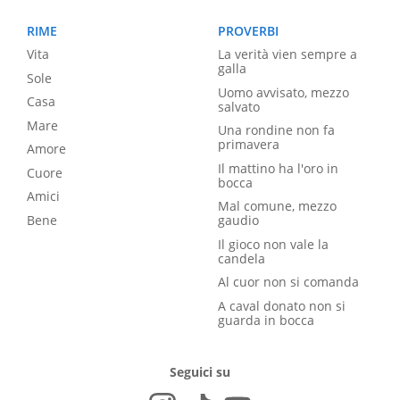
RIME
PROVERBI
Vita
La verità vien sempre a
galla
Sole
Uomo avvisato, mezzo
Casa
salvato
Mare
Una rondine non fa
primavera
Amore
Il mattino ha l'oro in
Cuore
bocca
Amici
Mal comune, mezzo
Bene
gaudio
Il gioco non vale la
candela
Al cuor non si comanda
A caval donato non si
guarda in bocca
Seguici su