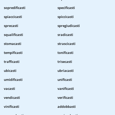
sopredificasti
specificasti
spiaccicasti
spiccicasti
sprecasti
spregiudicasti
squalificasti
sradicasti
stomacasti
strascicasti
tempificasti
tonificasti
trafficasti
trisecasti
ubicasti
ubriacasti
umidificasti
unificasti
vacasti
vanificasti
vendicasti
verificasti
vinificasti
addobbasti