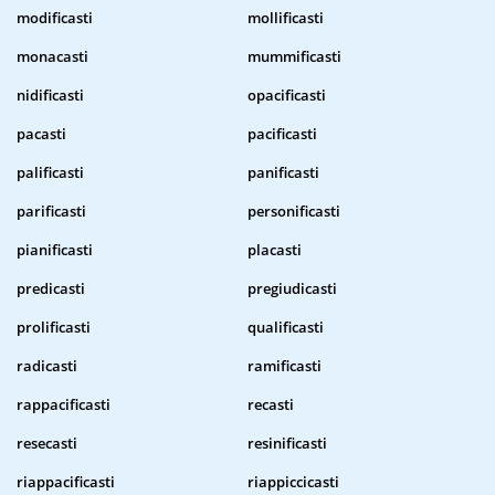
modificasti
mollificasti
monacasti
mummificasti
nidificasti
opacificasti
pacasti
pacificasti
palificasti
panificasti
parificasti
personificasti
pianificasti
placasti
predicasti
pregiudicasti
prolificasti
qualificasti
radicasti
ramificasti
rappacificasti
recasti
resecasti
resinificasti
riappacificasti
riappiccicasti