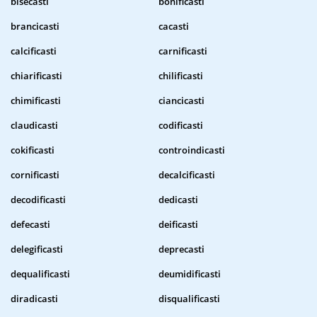
bisecasti
bonificasti
brancicasti
cacasti
calcificasti
carnificasti
chiarificasti
chilificasti
chimificasti
ciancicasti
claudicasti
codificasti
cokificasti
controindicasti
cornificasti
decalcificasti
decodificasti
dedicasti
defecasti
deificasti
delegificasti
deprecasti
dequalificasti
deumidificasti
diradicasti
disqualificasti