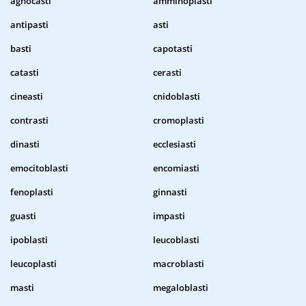
agnocasti
amminoplasti
antipasti
asti
basti
capotasti
catasti
cerasti
cineasti
cnidoblasti
contrasti
cromoplasti
dinasti
ecclesiasti
emocitoblasti
encomiasti
fenoplasti
ginnasti
guasti
impasti
ipoblasti
leucoblasti
leucoplasti
macroblasti
masti
megaloblasti