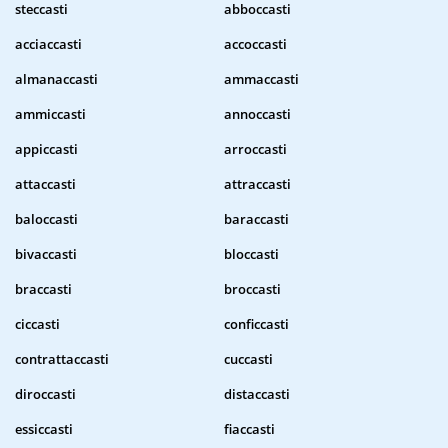
steccasti
abboccasti
acciaccasti
accoccasti
almanaccasti
ammaccasti
ammiccasti
annoccasti
appiccasti
arroccasti
attaccasti
attraccasti
baloccasti
baraccasti
bivaccasti
bloccasti
braccasti
broccasti
ciccasti
conficcasti
contrattaccasti
cuccasti
diroccasti
distaccasti
essiccasti
fiaccasti