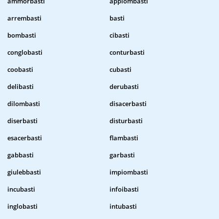
ammorbasti
appiombasti
arrembasti
basti
bombasti
cibasti
conglobasti
conturbasti
coobasti
cubasti
delibasti
derubasti
dilombasti
disacerbasti
diserbasti
disturbasti
esacerbasti
flambasti
gabbasti
garbasti
giulebbasti
impiombasti
incubasti
infoibasti
inglobasti
intubasti