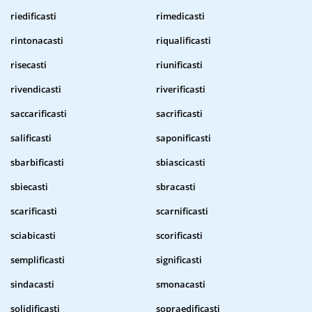
riedificasti
rimedicasti
rintonacasti
riqualificasti
risecasti
riunificasti
rivendicasti
riverificasti
saccarificasti
sacrificasti
salificasti
saponificasti
sbarbificasti
sbiascicasti
sbiecasti
sbracasti
scarificasti
scarnificasti
sciabicasti
scorificasti
semplificasti
significasti
sindacasti
smonacasti
solidificasti
sopraedificasti