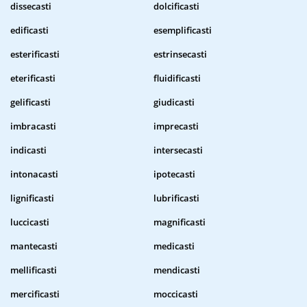
dissecasti
dolcificasti
edificasti
esemplificasti
esterificasti
estrinsecasti
eterificasti
fluidificasti
gelificasti
giudicasti
imbracasti
imprecasti
indicasti
intersecasti
intonacasti
ipotecasti
lignificasti
lubrificasti
luccicasti
magnificasti
mantecasti
medicasti
mellificasti
mendicasti
mercificasti
moccicasti