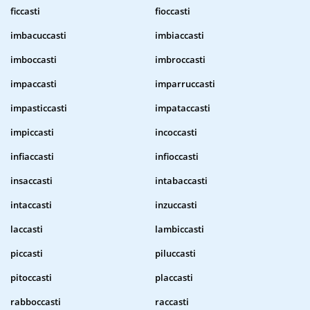
ficcasti
fioccasti
imbacuccasti
imbiaccasti
imboccasti
imbroccasti
impaccasti
imparruccasti
impasticcasti
impataccasti
impiccasti
incoccasti
infiaccasti
infioccasti
insaccasti
intabaccasti
intaccasti
inzuccasti
laccasti
lambiccasti
piccasti
piluccasti
pitoccasti
placcasti
rabboccasti
raccasti