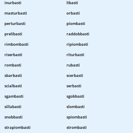
inurbasti
libasti
masturbasti
orbasti
perturbasti
piombasti
prelibasti
raddobbasti
rimbombasti
ripiombasti
riserbasti
riturbasti
rombasti
rubasti
sbarbasti
scerbasti
scialbasti
serbasti
sgambasti
sgobbasti
sillabasti
slombasti
snobbasti
spiombasti
strapiombasti
strombasti