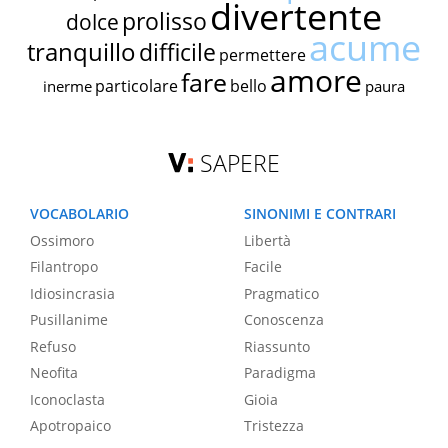
divertente
prolisso
dolce
acume
tranquillo
difficile
permettere
amore
fare
particolare
bello
inerme
paura
SAPERE
VOCABOLARIO
SINONIMI E CONTRARI
Ossimoro
Libertà
Filantropo
Facile
Idiosincrasia
Pragmatico
Pusillanime
Conoscenza
Refuso
Riassunto
Neofita
Paradigma
Iconoclasta
Gioia
Apotropaico
Tristezza