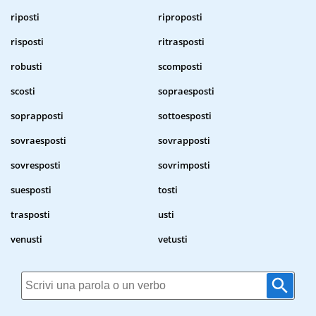
riposti
riproposti
risposti
ritrasposti
robusti
scomposti
scosti
sopraesposti
soprapposti
sottoesposti
sovraesposti
sovrapposti
sovresposti
sovrimposti
suesposti
tosti
trasposti
usti
venusti
vetusti