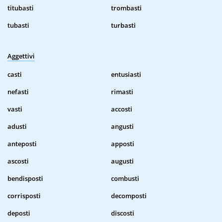
titubasti
trombasti
tubasti
turbasti
Aggettivi
casti
entusiasti
nefasti
rimasti
vasti
accosti
adusti
angusti
anteposti
apposti
ascosti
augusti
bendisposti
combusti
corrisposti
decomposti
deposti
discosti