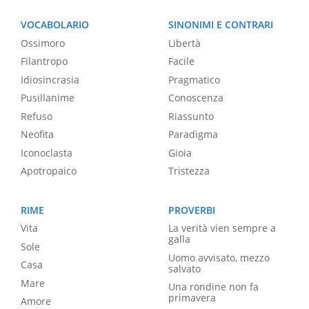
VOCABOLARIO
SINONIMI E CONTRARI
Ossimoro
Libertà
Filantropo
Facile
Idiosincrasia
Pragmatico
Pusillanime
Conoscenza
Refuso
Riassunto
Neofita
Paradigma
Iconoclasta
Gioia
Apotropaico
Tristezza
RIME
PROVERBI
Vita
La verità vien sempre a
galla
Sole
Uomo avvisato, mezzo
Casa
salvato
Mare
Una rondine non fa
primavera
Amore