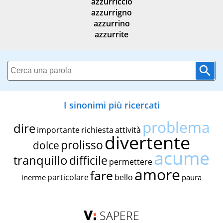
azzurriccio
azzurrigno
azzurrino
azzurrite
I sinonimi più ricercati
problema
dire
importante
richiesta
attività
divertente
prolisso
dolce
acume
tranquillo
difficile
permettere
amore
fare
particolare
bello
inerme
paura
SAPERE