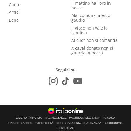
Il mattino ha l'oro in
Cuore
bocca
Amici
Mal comune, mezzo
Bene
gaudio
Il gioco non vale la
candela
Al cuor non si comanda
A caval donato non si
guarda in bocca
Seguici su
LIBERO
VIRGILIO
PAGINEGIALLE
PAGINEGIALLE SHOP
PGCASA
PAGINEBIANCHE
TUTTOCITTÀ
DILEI
SIVIAGGIA
QUIFINANZA
BUONISSIMO
SUPEREVA