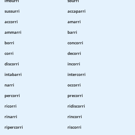
imburri
sburri
sussurri
accaparri
accorri
amarri
ammarri
barri
borri
concorri
corri
decorri
discorri
incorri
intabarri
intercorri
narri
occorri
percorri
precorri
ricorri
ridiscorri
rinarri
rincorri
ripercorri
riscorri