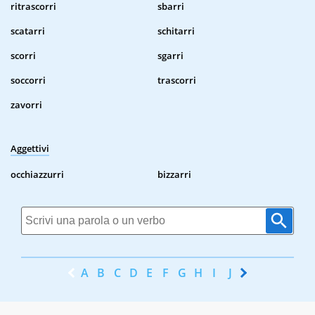
ritrascorri
sbarri
scatarri
schitarri
scorri
sgarri
soccorri
trascorri
zavorri
Aggettivi
occhiazzurri
bizzarri
A
B
C
D
E
F
G
H
I
J
K
L
M
N