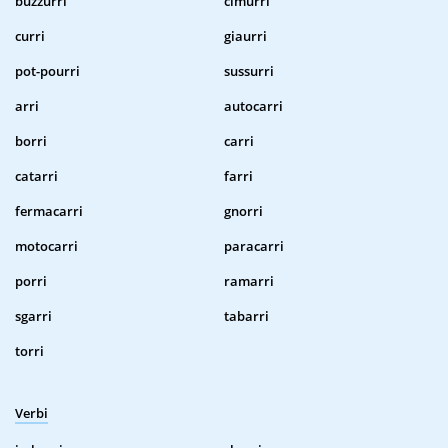
buzzurri
cimurri
curri
giaurri
pot-pourri
sussurri
arri
autocarri
borri
carri
catarri
farri
fermacarri
gnorri
motocarri
paracarri
porri
ramarri
sgarri
tabarri
torri
Verbi