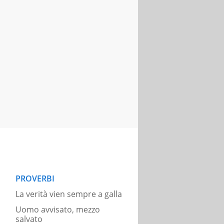
PROVERBI
La verità vien sempre a galla
Uomo avvisato, mezzo
salvato