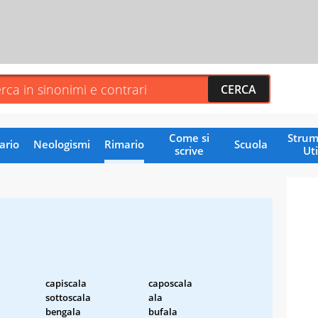
Come si
Strum
ario
Neologismi
Rimario
Scuola
scrive
Uti
capiscala
caposcala
sottoscala
ala
bengala
bufala