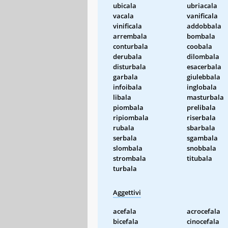
ubicala
ubriacala
vacala
vanificala
vinificala
addobbala
arrembala
bombala
conturbala
coobala
derubala
dilombala
disturbala
esacerbala
garbala
giulebbala
infoibala
inglobala
libala
masturbala
piombala
prelibala
ripiombala
riserbala
rubala
sbarbala
serbala
sgambala
slombala
snobbala
strombala
titubala
turbala
Aggettivi
acefala
acrocefala
bicefala
cinocefala