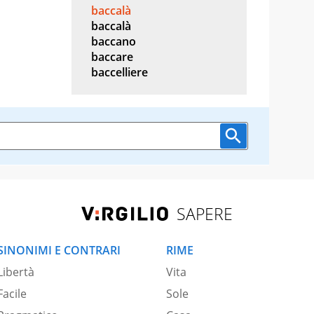
baccalà
baccalà
baccano
baccare
baccelliere
SAPERE
SINONIMI E CONTRARI
RIME
Libertà
Vita
Facile
Sole