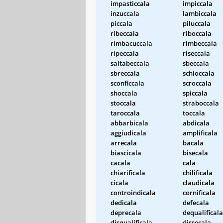
impasticcala
impiccala
inzuccala
lambiccala
piccala
piluccala
ribeccala
riboccala
rimbacuccala
rimbeccala
ripeccala
riseccala
saltabeccala
sbeccala
sbreccala
schioccala
sconficcala
scroccala
shoccala
spiccala
stoccala
straboccala
taroccala
toccala
abbarbicala
abdicala
aggiudicala
amplificala
arrecala
bacala
biascicala
bisecala
cacala
cala
chiarificala
chilificala
cicala
claudicala
controindicala
cornificala
dedicala
defecala
deprecala
dequalificala
disqualificala
dissecala