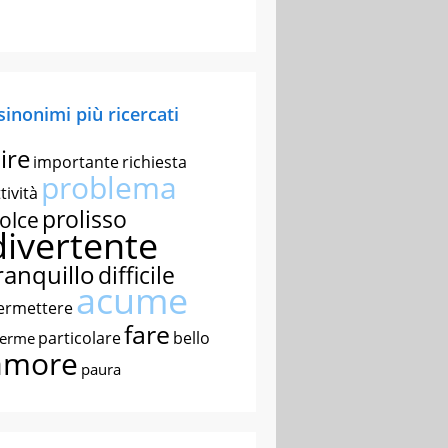
 sinonimi più ricercati
ire
importante
richiesta
problema
tività
prolisso
olce
divertente
ranquillo
difficile
acume
ermettere
fare
particolare
bello
nerme
amore
paura