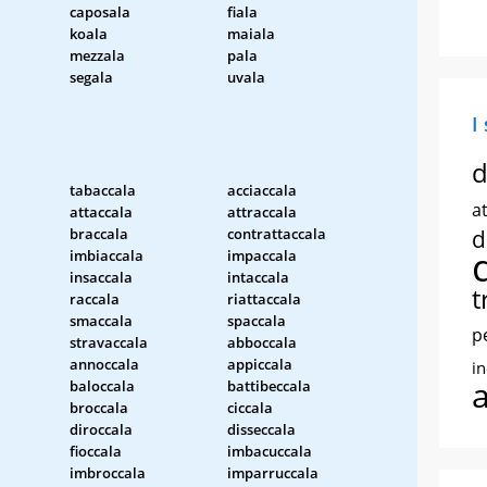
caposala
fiala
koala
maiala
mezzala
pala
segala
uvala
I
d
tabaccala
acciaccala
at
attaccala
attraccala
braccala
contrattaccala
d
imbiaccala
impaccala
insaccala
intaccala
t
raccala
riattaccala
smaccala
spaccala
p
stravaccala
abboccala
annoccala
appiccala
i
baloccala
battibeccala
broccala
ciccala
diroccala
disseccala
fioccala
imbacuccala
imbroccala
imparruccala