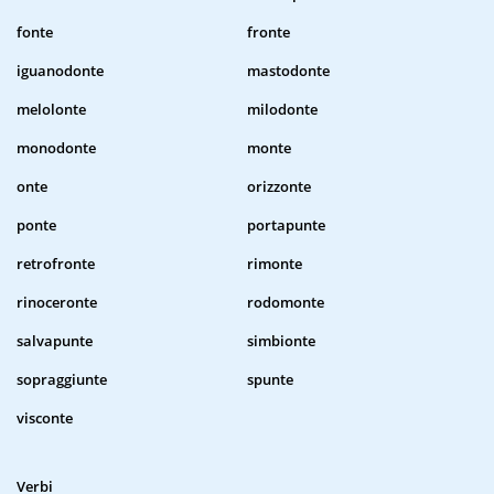
fonte
fronte
iguanodonte
mastodonte
melolonte
milodonte
monodonte
monte
onte
orizzonte
ponte
portapunte
retrofronte
rimonte
rinoceronte
rodomonte
salvapunte
simbionte
sopraggiunte
spunte
visconte
Verbi