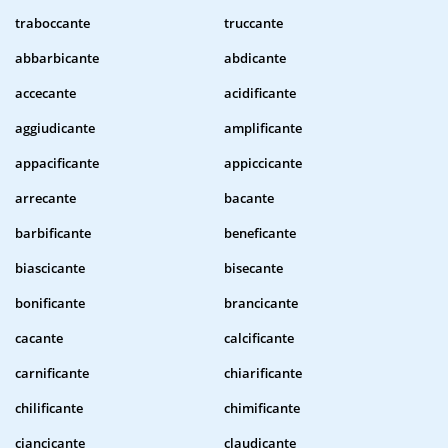
traboccante
truccante
abbarbicante
abdicante
accecante
acidificante
aggiudicante
amplificante
appacificante
appiccicante
arrecante
bacante
barbificante
beneficante
biascicante
bisecante
bonificante
brancicante
cacante
calcificante
carnificante
chiarificante
chilificante
chimificante
ciancicante
claudicante