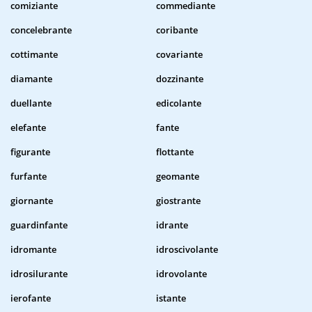
comiziante
commediante
concelebrante
coribante
cottimante
covariante
diamante
dozzinante
duellante
edicolante
elefante
fante
figurante
flottante
furfante
geomante
giornante
giostrante
guardinfante
idrante
idromante
idroscivolante
idrosilurante
idrovolante
ierofante
istante