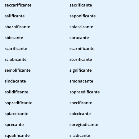
saccarificante
sacrificante
salificante
saponificante
sbarbificante
sbiascicante
sbiecante
sbracante
scarificante
scarnificante
sciabicante
scorificante
semplificante
significante
sindacante
smonacante
solidificante
sopraedificante
sopredificante
specificante
spiaccicante
spiccicante
sprecante
spregiudicante
squalificante
sradicante