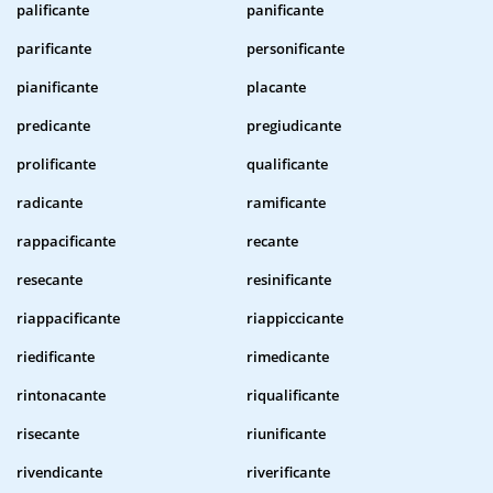
palificante
panificante
parificante
personificante
pianificante
placante
predicante
pregiudicante
prolificante
qualificante
radicante
ramificante
rappacificante
recante
resecante
resinificante
riappacificante
riappiccicante
riedificante
rimedicante
rintonacante
riqualificante
risecante
riunificante
rivendicante
riverificante