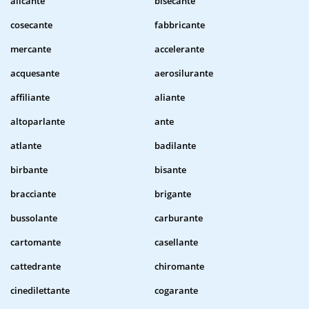
alicante
bisecante
cosecante
fabbricante
mercante
accelerante
acquesante
aerosilurante
affiliante
aliante
altoparlante
ante
atlante
badilante
birbante
bisante
bracciante
brigante
bussolante
carburante
cartomante
casellante
cattedrante
chiromante
cinedilettante
cogarante