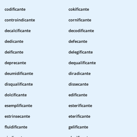
codificante
cokificante
controindicante
cornificante
decalcificante
decodificante
dedicante
defecante
deificante
delegificante
deprecante
dequalificante
deumidificante
diradicante
disqualificante
dissecante
dolcificante
edificante
esemplificante
esterificante
estrinsecante
eterificante
fluidificante
gelificante