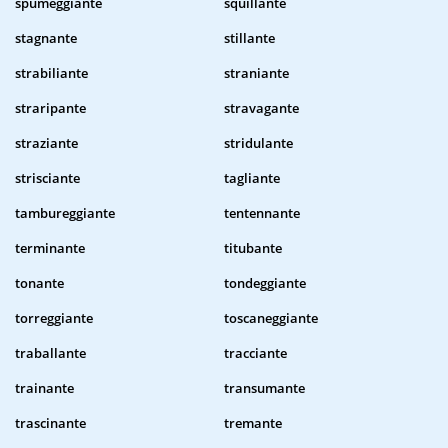
spumeggiante
squillante
stagnante
stillante
strabiliante
straniante
straripante
stravagante
straziante
stridulante
strisciante
tagliante
tambureggiante
tentennante
terminante
titubante
tonante
tondeggiante
torreggiante
toscaneggiante
traballante
tracciante
trainante
transumante
trascinante
tremante