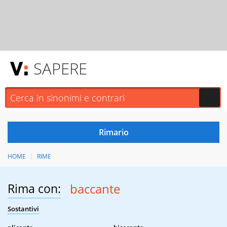
SAPERE
HOME
RIME
Rima con:
baccante
Sostantivi