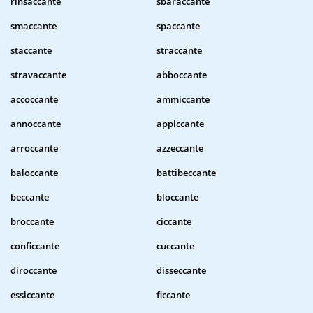
rinsaccante
sbaraccante
smaccante
spaccante
staccante
straccante
stravaccante
abboccante
accoccante
ammiccante
annoccante
appiccante
arroccante
azzeccante
baloccante
battibeccante
beccante
bloccante
broccante
ciccante
conficcante
cuccante
diroccante
disseccante
essiccante
ficcante