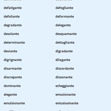
defatigante
defogliante
defoliante
deformante
degradante
delegante
desolante
desquamante
determinante
dettagliante
deviante
digradante
digrignante
dilagante
disarmante
discordante
discrepante
dissonante
dominante
echeggiante
elegante
emozionante
emulsionante
entusiasmante