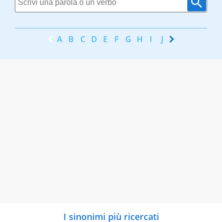
A
B
C
D
E
F
G
H
I
J
K
L
M
N
I sinonimi più ricercati