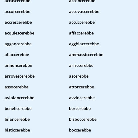
accascerebbe
acconcerebbe
accorcerebbe
accovaccerebbe
accrescerebbe
accuccerebbe
acquiescerebbe
affaccerebbe
aggancerebbe
agghiaccerebbe
allaccerebbe
ammassiccerebbe
annuncerebbe
arriccerebbe
arrovescerebbe
ascerebbe
assocerebbe
attorcerebbe
aviolancerebbe
avvincerebbe
beneficerebbe
bercerebbe
bilancerebbe
bisboccerebbe
bisticcerebbe
boccerebbe