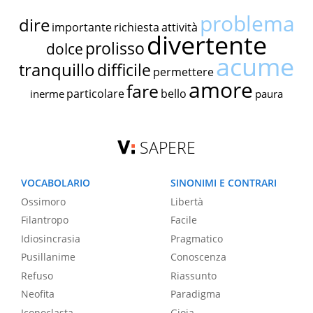
problema
dire
importante
richiesta
attività
divertente
prolisso
dolce
acume
tranquillo
difficile
permettere
amore
fare
particolare
bello
inerme
paura
SAPERE
VOCABOLARIO
SINONIMI E CONTRARI
Ossimoro
Libertà
Filantropo
Facile
Idiosincrasia
Pragmatico
Pusillanime
Conoscenza
Refuso
Riassunto
Neofita
Paradigma
Iconoclasta
Gioia