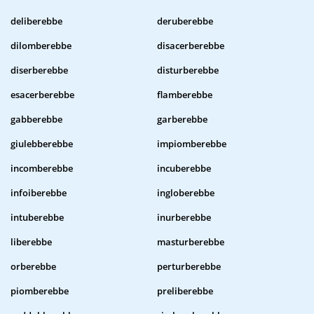
deliberebbe
deruberebbe
dilomberebbe
disacerberebbe
diserberebbe
disturberebbe
esacerberebbe
flamberebbe
gabberebbe
garberebbe
giulebberebbe
impiomberebbe
incomberebbe
incuberebbe
infoiberebbe
ingloberebbe
intuberebbe
inurberebbe
liberebbe
masturberebbe
orberebbe
perturberebbe
piomberebbe
preliberebbe