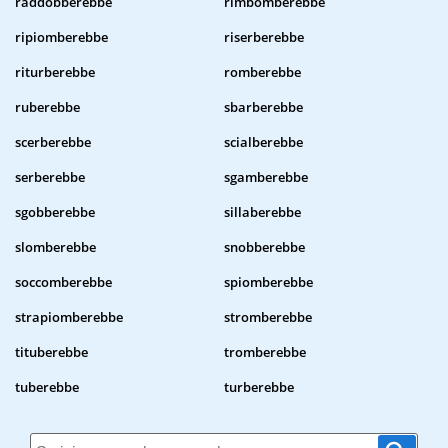
raddobberebbe
rimbomberebbe
ripiomberebbe
riserberebbe
riturberebbe
romberebbe
ruberebbe
sbarberebbe
scerberebbe
scialberebbe
serberebbe
sgamberebbe
sgobberebbe
sillaberebbe
slomberebbe
snobberebbe
soccomberebbe
spiomberebbe
strapiomberebbe
stromberebbe
tituberebbe
tromberebbe
tuberebbe
turberebbe