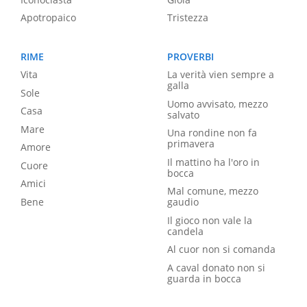
Apotropaico
Tristezza
RIME
PROVERBI
Vita
La verità vien sempre a
galla
Sole
Uomo avvisato, mezzo
Casa
salvato
Mare
Una rondine non fa
primavera
Amore
Il mattino ha l'oro in
Cuore
bocca
Amici
Mal comune, mezzo
Bene
gaudio
Il gioco non vale la
candela
Al cuor non si comanda
A caval donato non si
guarda in bocca