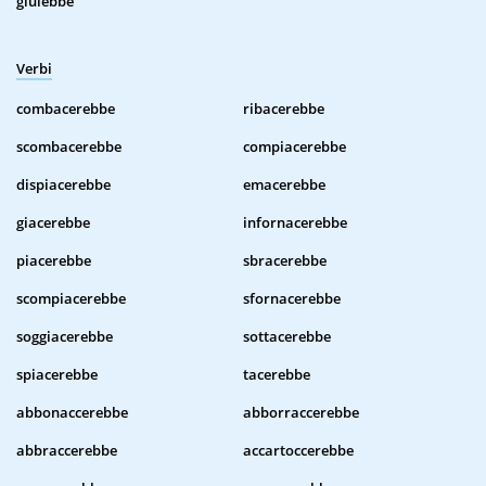
giulebbe
Verbi
combacerebbe
ribacerebbe
scombacerebbe
compiacerebbe
dispiacerebbe
emacerebbe
giacerebbe
infornacerebbe
piacerebbe
sbracerebbe
scompiacerebbe
sfornacerebbe
soggiacerebbe
sottacerebbe
spiacerebbe
tacerebbe
abbonaccerebbe
abborraccerebbe
abbraccerebbe
accartoccerebbe