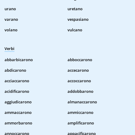
urano
uretano
varano
vespasiano
volano
vulcano
Verbi
abbarbicarono
abboccarono
abdicarono
accecarono
acciaccarono
accoccarono
acidificarono
addobbarono
aggiudicarono
almanaccarono
ammaccarono
ammiccarono
ammorbarono
amplificarono
annoccarono
appacificarono