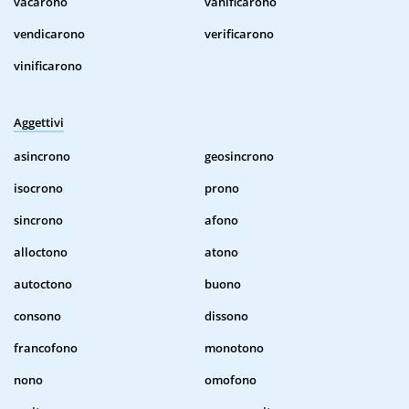
vacarono
vanificarono
vendicarono
verificarono
vinificarono
Aggettivi
asincrono
geosincrono
isocrono
prono
sincrono
afono
alloctono
atono
autoctono
buono
consono
dissono
francofono
monotono
nono
omofono