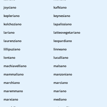
joyciano
kafkiano
kepleriano
keynesiano
kolchoziano
lapalissiano
lariano
latteovegetariano
laurenziano
leopardiano
lillipuziano
linneano
lontano
luculliano
machiavelliano
malsano
mammaliano
manzoniano
marchiano
marciano
maremmano
mariano
marxiano
mediano