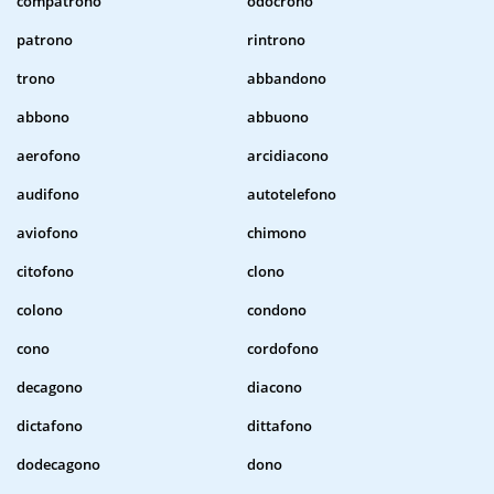
compatrono
odocrono
patrono
rintrono
trono
abbandono
abbono
abbuono
aerofono
arcidiacono
audifono
autotelefono
aviofono
chimono
citofono
clono
colono
condono
cono
cordofono
decagono
diacono
dictafono
dittafono
dodecagono
dono