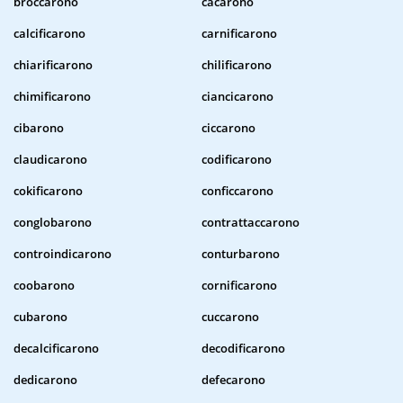
broccarono
cacarono
calcificarono
carnificarono
chiarificarono
chilificarono
chimificarono
ciancicarono
cibarono
ciccarono
claudicarono
codificarono
cokificarono
conficcarono
conglobarono
contrattaccarono
controindicarono
conturbarono
coobarono
cornificarono
cubarono
cuccarono
decalcificarono
decodificarono
dedicarono
defecarono