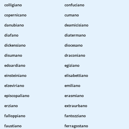
colligiano
confuciano
copernicano
cumano
danubiano
deamicisiano
diafano
diatermano
dickensiano
diocesano
disumano
draconiano
edoardiano
egiziano
einsteiniano
elisabettiano
elzeviriano
emiliano
episcopaliano
erasmiano
erziano
extraurbano
falloppiano
fantozziano
faustiano
ferragostano