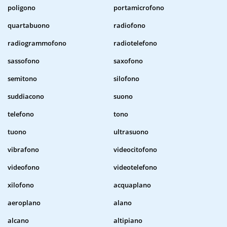
poligono
portamicrofono
quartabuono
radiofono
radiogrammofono
radiotelefono
sassofono
saxofono
semitono
silofono
suddiacono
suono
telefono
tono
tuono
ultrasuono
vibrafono
videocitofono
videofono
videotelefono
xilofono
acquaplano
aeroplano
alano
alcano
altipiano