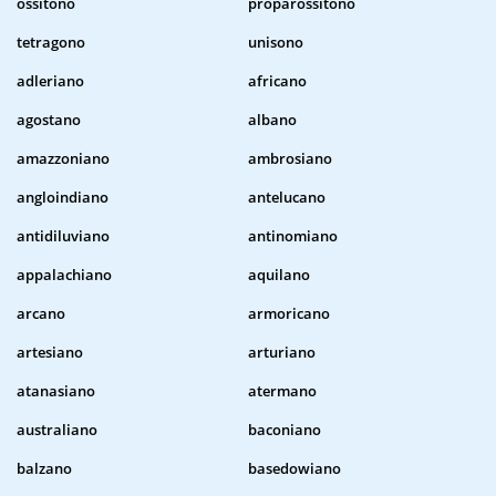
ossitono
proparossitono
tetragono
unisono
adleriano
africano
agostano
albano
amazzoniano
ambrosiano
angloindiano
antelucano
antidiluviano
antinomiano
appalachiano
aquilano
arcano
armoricano
artesiano
arturiano
atanasiano
atermano
australiano
baconiano
balzano
basedowiano