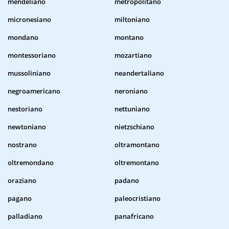
mendeliano
metropolitano
micronesiano
miltoniano
mondano
montano
montessoriano
mozartiano
mussoliniano
neandertaliano
negroamericano
neroniano
nestoriano
nettuniano
newtoniano
nietzschiano
nostrano
oltramontano
oltremondano
oltremontano
oraziano
padano
pagano
paleocristiano
palladiano
panafricano