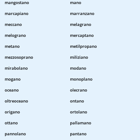
mangostano
mano
marcapiano
marranzano
meccano
melagrano
melograno
mercaptano
metano
metilpropano
mezzosoprano
miliziano
mirabolano
modano
mogano
monoplano
oceano
olecrano
oltreoceano
ontano
origano
ortolano
ottano
pallamano
pannolano
pantano