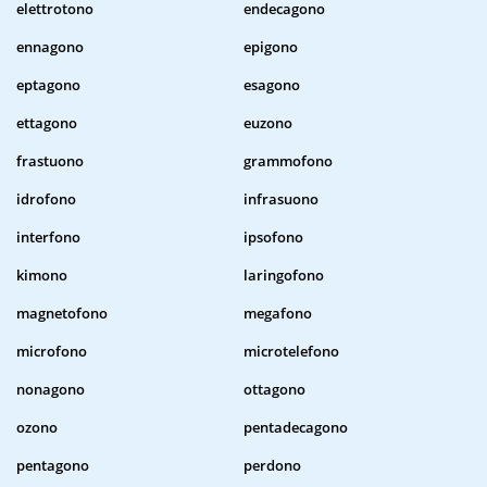
elettrotono
endecagono
ennagono
epigono
eptagono
esagono
ettagono
euzono
frastuono
grammofono
idrofono
infrasuono
interfono
ipsofono
kimono
laringofono
magnetofono
megafono
microfono
microtelefono
nonagono
ottagono
ozono
pentadecagono
pentagono
perdono