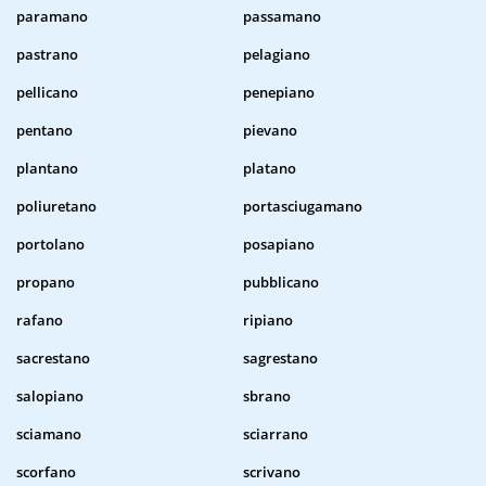
paramano
passamano
pastrano
pelagiano
pellicano
penepiano
pentano
pievano
plantano
platano
poliuretano
portasciugamano
portolano
posapiano
propano
pubblicano
rafano
ripiano
sacrestano
sagrestano
salopiano
sbrano
sciamano
sciarrano
scorfano
scrivano