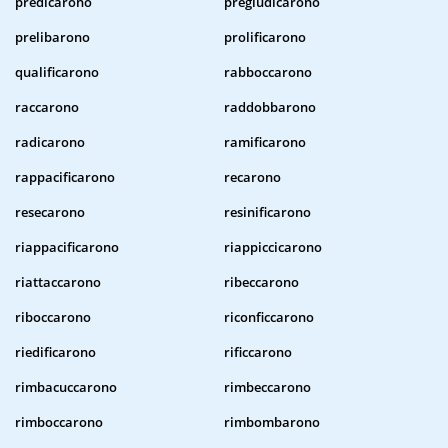
predicarono
pregiudicarono
prelibarono
prolificarono
qualificarono
rabboccarono
raccarono
raddobbarono
radicarono
ramificarono
rappacificarono
recarono
resecarono
resinificarono
riappacificarono
riappiccicarono
riattaccarono
ribeccarono
riboccarono
riconficcarono
riedificarono
rificcarono
rimbacuccarono
rimbeccarono
rimboccarono
rimbombarono