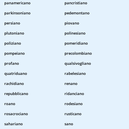
panamericano
pancristiano
parkinsoniano
pedemontano
persiano
piovano
plutoniano
polinesiano
poliziano
pomeridiano
pompeiano
precolombiano
profano
qualsivogliano
quatriduano
rabelesiano
rachidiano
renano
repubblicano
ridanciano
roano
rodesiano
rosacrociano
rusticano
sahariano
sano