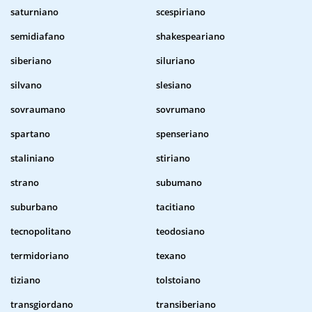
saturniano
scespiriano
semidiafano
shakespeariano
siberiano
siluriano
silvano
slesiano
sovraumano
sovrumano
spartano
spenseriano
staliniano
stiriano
strano
subumano
suburbano
tacitiano
tecnopolitano
teodosiano
termidoriano
texano
tiziano
tolstoiano
transgiordano
transiberiano