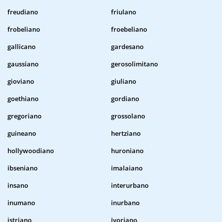
freudiano
friulano
frobeliano
froebeliano
gallicano
gardesano
gaussiano
gerosolimitano
gioviano
giuliano
goethiano
gordiano
gregoriano
grossolano
guineano
hertziano
hollywoodiano
huroniano
ibseniano
imalaiano
insano
interurbano
inumano
inurbano
istriano
ivoriano