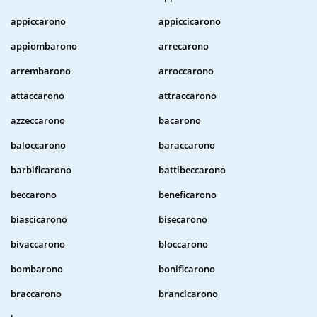
appiccarono
appiccicarono
appiombarono
arrecarono
arrembarono
arroccarono
attaccarono
attraccarono
azzeccarono
bacarono
baloccarono
baraccarono
barbificarono
battibeccarono
beccarono
beneficarono
biascicarono
bisecarono
bivaccarono
bloccarono
bombarono
bonificarono
braccarono
brancicarono