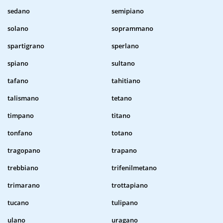
sedano
semipiano
solano
soprammano
spartigrano
sperlano
spiano
sultano
tafano
tahitiano
talismano
tetano
timpano
titano
tonfano
totano
tragopano
trapano
trebbiano
trifenilmetano
trimarano
trottapiano
tucano
tulipano
ulano
uragano