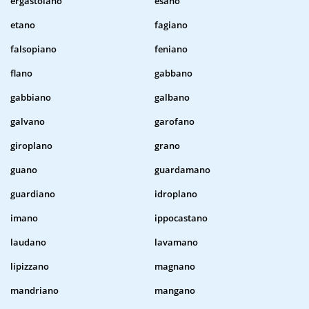
ergastolano
esano
etano
fagiano
falsopiano
feniano
flano
gabbano
gabbiano
galbano
galvano
garofano
giroplano
grano
guano
guardamano
guardiano
idroplano
imano
ippocastano
laudano
lavamano
lipizzano
magnano
mandriano
mangano