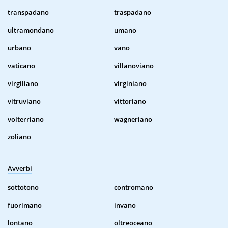
transpadano
traspadano
ultramondano
umano
urbano
vano
vaticano
villanoviano
virgiliano
virginiano
vitruviano
vittoriano
volterriano
wagneriano
zoliano
Avverbi
sottotono
contromano
fuorimano
invano
lontano
oltreoceano