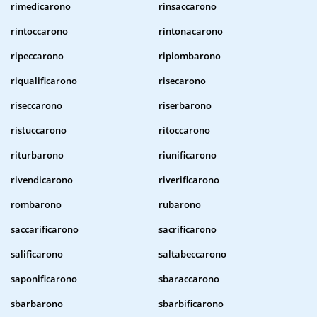
rimedicarono
rinsaccarono
rintoccarono
rintonacarono
ripeccarono
ripiombarono
riqualificarono
risecarono
riseccarono
riserbarono
ristuccarono
ritoccarono
riturbarono
riunificarono
rivendicarono
riverificarono
rombarono
rubarono
saccarificarono
sacrificarono
salificarono
saltabeccarono
saponificarono
sbaraccarono
sbarbarono
sbarbificarono