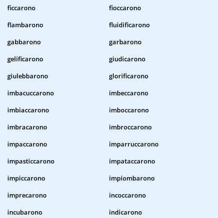
ficcarono
fioccarono
flambarono
fluidificarono
gabbarono
garbarono
gelificarono
giudicarono
giulebbarono
glorificarono
imbacuccarono
imbeccarono
imbiaccarono
imboccarono
imbracarono
imbroccarono
impaccarono
imparruccarono
impasticcarono
impataccarono
impiccarono
impiombarono
imprecarono
incoccarono
incubarono
indicarono