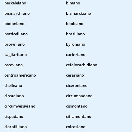
berkeleiano
bimano
bismarchiano
bismarckiano
bodoniano
booleano
botticelliano
brasiliano
browniano
byroniano
cagliaritano
carinziano
cecoviano
cefalorachidiano
centroamericano
cesariano
chelleano
ciceroniano
circadiano
circumpadano
circumvesuviano
cismontano
cispadano
citramontano
clorofilliano
colcosiano