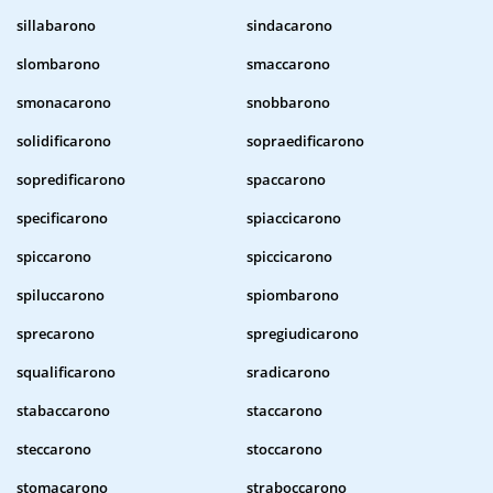
sillabarono
sindacarono
slombarono
smaccarono
smonacarono
snobbarono
solidificarono
sopraedificarono
sopredificarono
spaccarono
specificarono
spiaccicarono
spiccarono
spiccicarono
spiluccarono
spiombarono
sprecarono
spregiudicarono
squalificarono
sradicarono
stabaccarono
staccarono
steccarono
stoccarono
stomacarono
straboccarono