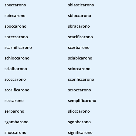
sbeccarono
sbiascicarono
sbiecarono
sbloccarono
sboccarono
sbracarono
sbreccarono
scarificarono
scarnificarono
scerbarono
schioccarono
sciabicarono
scialbarono
scioccarono
scoccarono
sconficcarono
scorificarono
scroccarono
seccarono
semplificarono
serbarono
sfioccarono
sgambarono
sgobbarono
shoccarono
significarono