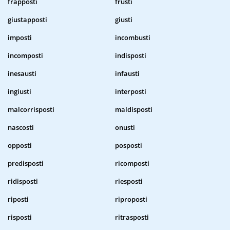
frapposti
frusti
giustapposti
giusti
imposti
incombusti
incomposti
indisposti
inesausti
infausti
ingiusti
interposti
malcorrisposti
maldisposti
nascosti
onusti
opposti
posposti
predisposti
ricomposti
ridisposti
riesposti
riposti
riproposti
risposti
ritrasposti