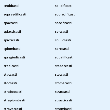
snobbasti
solidificasti
sopraedificasti
sopredificasti
spaccasti
specificasti
spiaccicasti
spiccasti
spiccicasti
spiluccasti
spiombasti
sprecasti
spregiudicasti
squalificasti
sradicasti
stabaccasti
staccasti
steccasti
stoccasti
stomacasti
straboccasti
straccasti
strapiombasti
strascicasti
stravaccasti
strombasti