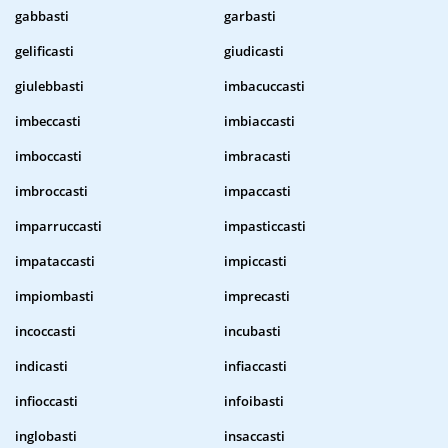
gabbasti
garbasti
gelificasti
giudicasti
giulebbasti
imbacuccasti
imbeccasti
imbiaccasti
imboccasti
imbracasti
imbroccasti
impaccasti
imparruccasti
impasticcasti
impataccasti
impiccasti
impiombasti
imprecasti
incoccasti
incubasti
indicasti
infiaccasti
infioccasti
infoibasti
inglobasti
insaccasti