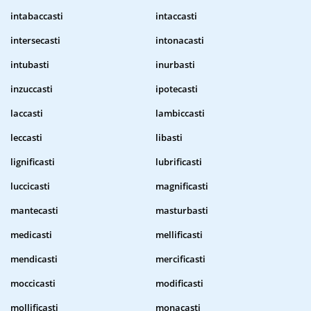
intabaccasti
intaccasti
intersecasti
intonacasti
intubasti
inurbasti
inzuccasti
ipotecasti
laccasti
lambiccasti
leccasti
libasti
lignificasti
lubrificasti
luccicasti
magnificasti
mantecasti
masturbasti
medicasti
mellificasti
mendicasti
mercificasti
moccicasti
modificasti
mollificasti
monacasti