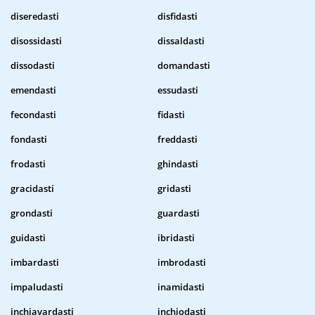
diseredasti
disfidasti
disossidasti
dissaldasti
dissodasti
domandasti
emendasti
essudasti
fecondasti
fidasti
fondasti
freddasti
frodasti
ghindasti
gracidasti
gridasti
grondasti
guardasti
guidasti
ibridasti
imbardasti
imbrodasti
impaludasti
inamidasti
inchiavardasti
inchiodasti