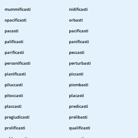
mummificasti
nidificasti
opacificasti
orbasti
pacasti
pacificasti
palificasti
panificasti
parificasti
peccasti
personificasti
perturbasti
pianificasti
piccasti
piluccasti
piombasti
pitoccasti
placasti
placcasti
predicasti
pregiudicasti
prelibasti
prolificasti
qualificasti