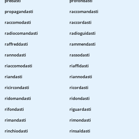
predasti
profondasti
propagandasti
raccomandasti
raccomodasti
raccordasti
radiocomandasti
radioguidasti
raffreddasti
rammendasti
rannodasti
rassodasti
riaccomodasti
riaffidasti
riandasti
riannodasti
ricircondasti
ricordasti
ridomandasti
ridondasti
rifondasti
riguardasti
rimandasti
rimondasti
rinchiodasti
rinsaldasti