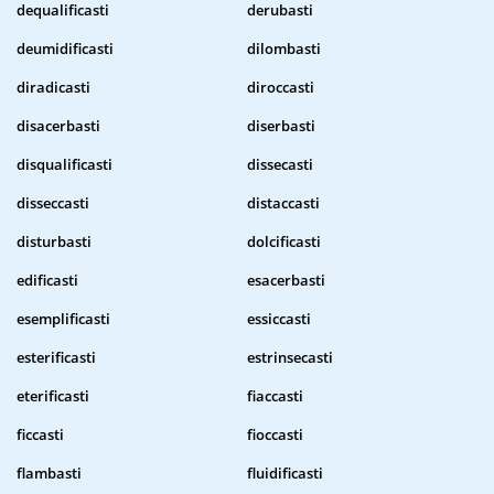
dequalificasti
derubasti
deumidificasti
dilombasti
diradicasti
diroccasti
disacerbasti
diserbasti
disqualificasti
dissecasti
disseccasti
distaccasti
disturbasti
dolcificasti
edificasti
esacerbasti
esemplificasti
essiccasti
esterificasti
estrinsecasti
eterificasti
fiaccasti
ficcasti
fioccasti
flambasti
fluidificasti