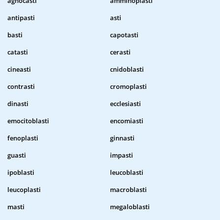
agnocasti
amminoplasti
antipasti
asti
basti
capotasti
catasti
cerasti
cineasti
cnidoblasti
contrasti
cromoplasti
dinasti
ecclesiasti
emocitoblasti
encomiasti
fenoplasti
ginnasti
guasti
impasti
ipoblasti
leucoblasti
leucoplasti
macroblasti
masti
megaloblasti