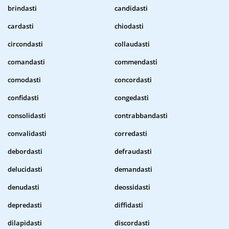
brindasti
candidasti
cardasti
chiodasti
circondasti
collaudasti
comandasti
commendasti
comodasti
concordasti
confidasti
congedasti
consolidasti
contrabbandasti
convalidasti
corredasti
debordasti
defraudasti
delucidasti
demandasti
denudasti
deossidasti
depredasti
diffidasti
dilapidasti
discordasti