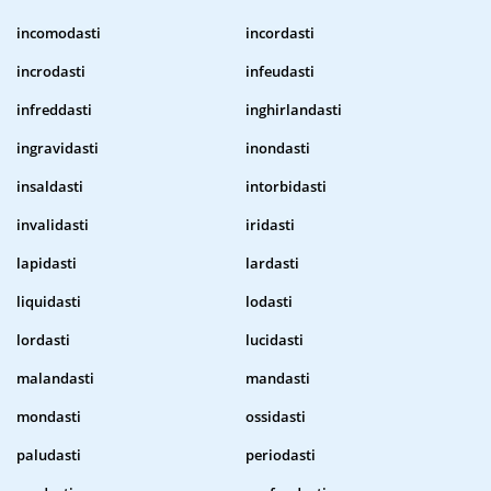
incomodasti
incordasti
incrodasti
infeudasti
infreddasti
inghirlandasti
ingravidasti
inondasti
insaldasti
intorbidasti
invalidasti
iridasti
lapidasti
lardasti
liquidasti
lodasti
lordasti
lucidasti
malandasti
mandasti
mondasti
ossidasti
paludasti
periodasti