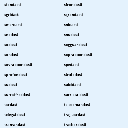
sfondasti
sfrondasti
sgridasti
sgrondasti
smerdasti
snidasti
snodasti
snudasti
sodasti
sogguardasti
sondasti
soprabbondasti
sovrabbondasti
spedasti
sprofondasti
stralodasti
sudasti
suicidasti
surraffreddasti
surriscaldasti
tardasti
telecomandasti
teleguidasti
traguardasti
tramandasti
trasbordasti