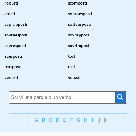
robusti
scomposti
scosti
sopraesposti
soprapposti
sottoesposti
sovraesposti
sovrapposti
sovresposti
sovrimposti
suesposti
tosti
trasposti
usti
venusti
vetusti
A
B
C
D
E
F
G
H
I
J
K
L
M
N