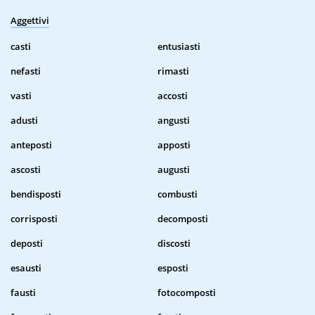
Aggettivi
casti
entusiasti
nefasti
rimasti
vasti
accosti
adusti
angusti
anteposti
apposti
ascosti
augusti
bendisposti
combusti
corrisposti
decomposti
deposti
discosti
esausti
esposti
fausti
fotocomposti