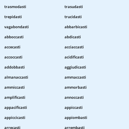
trasmodasti
trasudasti
trepidasti
trucidasti
vagabondasti
abbarbicasti
abboccasti
abdicasti
accecasti
acciaccasti
accoccasti
acidificasti
addobbasti
aggiudicasti
almanaccasti
ammaccasti
ammiccasti
ammorbasti
amplificasti
annoccasti
appacificasti
appiccasti
appiccicasti
appiombasti
arrecasti
arrembasti