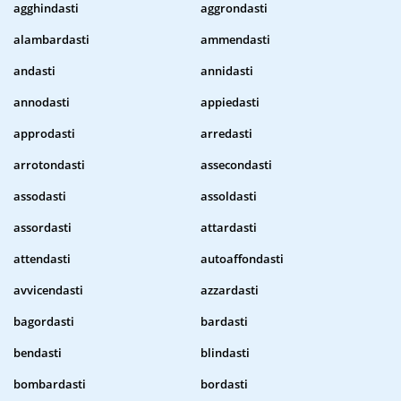
agghindasti
aggrondasti
alambardasti
ammendasti
andasti
annidasti
annodasti
appiedasti
approdasti
arredasti
arrotondasti
assecondasti
assodasti
assoldasti
assordasti
attardasti
attendasti
autoaffondasti
avvicendasti
azzardasti
bagordasti
bardasti
bendasti
blindasti
bombardasti
bordasti