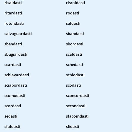
risaldasti
riscaldasti
ritardasti
rodasti
rotondasti
saldasti
salvaguardasti
sbandasti
sbendasti
sbordasti
sbugiardasti
scaldasti
scardasti
schedasti
schiavardasti
schiodasti
sciabordasti
scodasti
scomodasti
sconcordasti
scordasti
secondasti
sedasti
sfaccendasti
sfaldasti
sfidasti