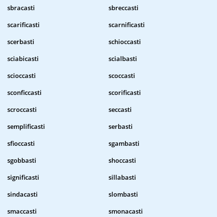
sbracasti
sbreccasti
scarificasti
scarnificasti
scerbasti
schioccasti
sciabicasti
scialbasti
scioccasti
scoccasti
sconficcasti
scorificasti
scroccasti
seccasti
semplificasti
serbasti
sfioccasti
sgambasti
sgobbasti
shoccasti
significasti
sillabasti
sindacasti
slombasti
smaccasti
smonacasti