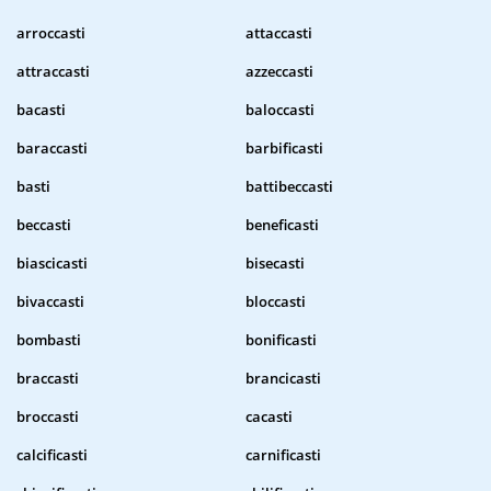
arroccasti
attaccasti
attraccasti
azzeccasti
bacasti
baloccasti
baraccasti
barbificasti
basti
battibeccasti
beccasti
beneficasti
biascicasti
bisecasti
bivaccasti
bloccasti
bombasti
bonificasti
braccasti
brancicasti
broccasti
cacasti
calcificasti
carnificasti