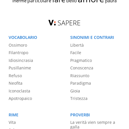
particolare
bello
inerme
paura
SAPERE
VOCABOLARIO
SINONIMI E CONTRARI
Ossimoro
Libertà
Filantropo
Facile
Idiosincrasia
Pragmatico
Pusillanime
Conoscenza
Refuso
Riassunto
Neofita
Paradigma
Iconoclasta
Gioia
Apotropaico
Tristezza
RIME
PROVERBI
Vita
La verità vien sempre a
galla