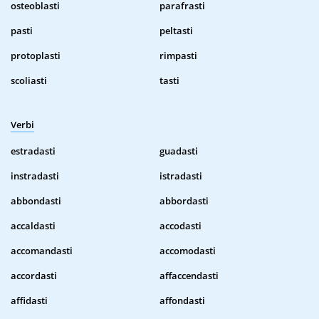
osteoblasti
parafrasti
pasti
peltasti
protoplasti
rimpasti
scoliasti
tasti
Verbi
estradasti
guadasti
instradasti
istradasti
abbondasti
abbordasti
accaldasti
accodasti
accomandasti
accomodasti
accordasti
affaccendasti
affidasti
affondasti