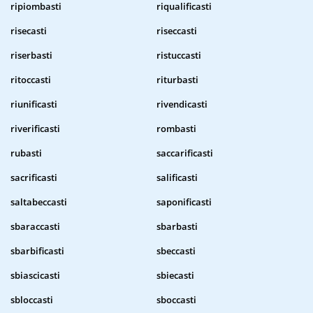
ripiombasti
riqualificasti
risecasti
riseccasti
riserbasti
ristuccasti
ritoccasti
riturbasti
riunificasti
rivendicasti
riverificasti
rombasti
rubasti
saccarificasti
sacrificasti
salificasti
saltabeccasti
saponificasti
sbaraccasti
sbarbasti
sbarbificasti
sbeccasti
sbiascicasti
sbiecasti
sbloccasti
sboccasti