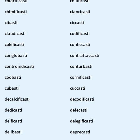
chiarificasti
chilificasti
chimificasti
ciancicasti
cibasti
ciccasti
claudicasti
codificasti
cokificasti
conficcasti
conglobasti
contrattaccasti
controindicasti
conturbasti
coobasti
cornificasti
cubasti
cuccasti
decalcificasti
decodificasti
dedicasti
defecasti
deificasti
delegificasti
delibasti
deprecasti