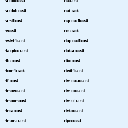
rabboccasti
raccasti
raddobbasti
radicasti
ramificasti
rappacificasti
recasti
resecasti
resinificasti
riappacificasti
riappiccicasti
riattaccasti
ribeccasti
riboccasti
riconficcasti
riedificasti
rificcasti
rimbacuccasti
rimbeccasti
rimboccasti
rimbombasti
rimedicasti
rinsaccasti
rintoccasti
rintonacasti
ripeccasti