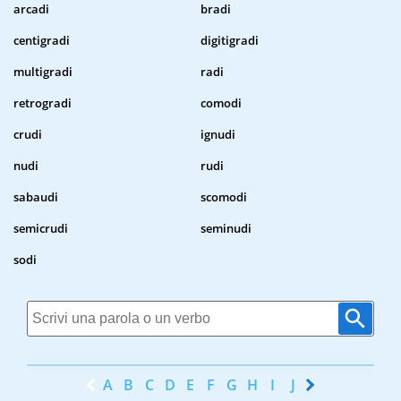
arcadi
bradi
centigradi
digitigradi
multigradi
radi
retrogradi
comodi
crudi
ignudi
nudi
rudi
sabaudi
scomodi
semicrudi
seminudi
sodi
A
B
C
D
E
F
G
H
I
J
K
L
M
N