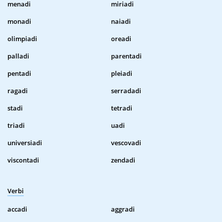
menadi
miriadi
monadi
naiadi
olimpiadi
oreadi
palladi
parentadi
pentadi
pleiadi
ragadi
serradadi
stadi
tetradi
triadi
uadi
universiadi
vescovadi
viscontadi
zendadi
Verbi
accadi
aggradi