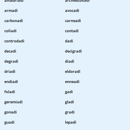
amadriadi
arcivescovadi
armadi
avocadi
carbonadi
carneadi
coliadi
contadi
controdadi
dadi
decadi
decigradi
degradi
diadi
driadi
eldoradi
endiadi
enneadi
foladi
gadi
geremiadi
gladi
gonadi
gradi
guadi
lepadi