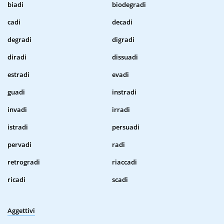
biadi
biodegradi
cadi
decadi
degradi
digradi
diradi
dissuadi
estradi
evadi
guadi
instradi
invadi
irradi
istradi
persuadi
pervadi
radi
retrogradi
riaccadi
ricadi
scadi
Aggettivi