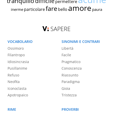
tranquillo
difficile
permettere
amore
fare
particolare
bello
inerme
paura
SAPERE
VOCABOLARIO
SINONIMI E CONTRARI
Ossimoro
Libertà
Filantropo
Facile
Idiosincrasia
Pragmatico
Pusillanime
Conoscenza
Refuso
Riassunto
Neofita
Paradigma
Iconoclasta
Gioia
Apotropaico
Tristezza
RIME
PROVERBI