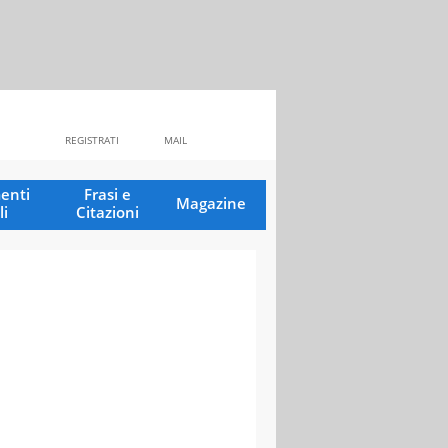
REGISTRATI
MAIL
enti
Frasi e
Magazine
li
Citazioni