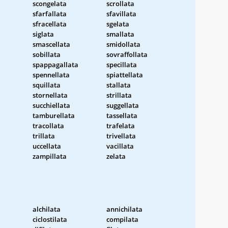
scongelata
scrollata
sfarfallata
sfavillata
sfracellata
sgelata
siglata
smallata
smascellata
smidollata
sobillata
sovraffollata
spappagallata
specillata
spennellata
spiattellata
squillata
stallata
stornellata
strillata
succhiellata
suggellata
tamburellata
tassellata
tracollata
trafelata
trillata
trivellata
uccellata
vacillata
zampillata
zelata
alchilata
annichilata
ciclostilata
compilata