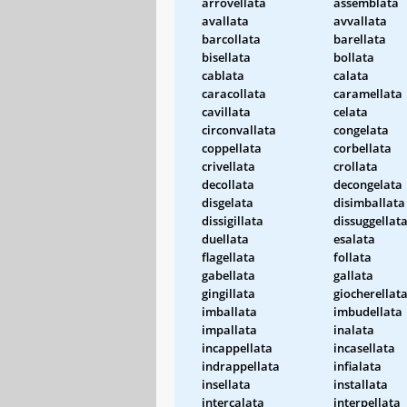
arrovellata
assemblata
avallata
avvallata
barcollata
barellata
bisellata
bollata
cablata
calata
caracollata
caramellata
cavillata
celata
circonvallata
congelata
coppellata
corbellata
crivellata
crollata
decollata
decongelata
disgelata
disimballata
dissigillata
dissuggellat
duellata
esalata
flagellata
follata
gabellata
gallata
gingillata
giocherellat
imballata
imbudellata
impallata
inalata
incappellata
incasellata
indrappellata
infialata
insellata
installata
intercalata
interpellata