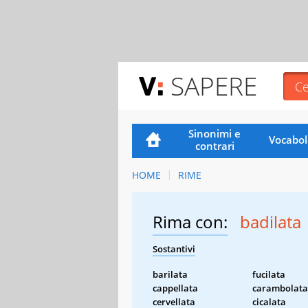
SAPERE
Sinonimi e
Vocabol
contrari
HOME
RIME
Rima con:
badilata
Sostantivi
barilata
fucilata
cappellata
carambolata
cervellata
cicalata