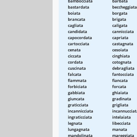
bambocciata
barbata
bastardata
beccheggiata
boiata
borgata
brancata
brigata
cagliata
caligata
candidata
cannicciata
capocordata
capriata
cartocciata
castagnata
cenata
cesoiata
ciccata
cinghiata
cordata
cotognata
cuscinata
debragliata
falcata
fantocciata
fiammata
fiancata
forbiciata
forcata
gabbiata
ghiaiata
giuncata
gradinata
graticciata
grigliata
incannicciata
incannucciat
ingraticciata
intelaiata
legnata
libecciata
lungagnata
manata
mandolinata
mareggiata