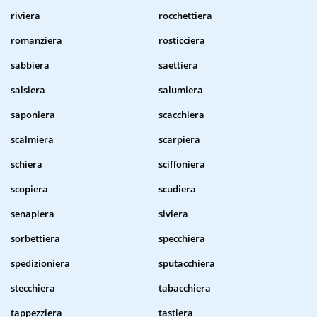
riviera
rocchettiera
romanziera
rosticciera
sabbiera
saettiera
salsiera
salumiera
saponiera
scacchiera
scalmiera
scarpiera
schiera
sciffoniera
scopiera
scudiera
senapiera
siviera
sorbettiera
specchiera
spedizioniera
sputacchiera
stecchiera
tabacchiera
tappezziera
tastiera