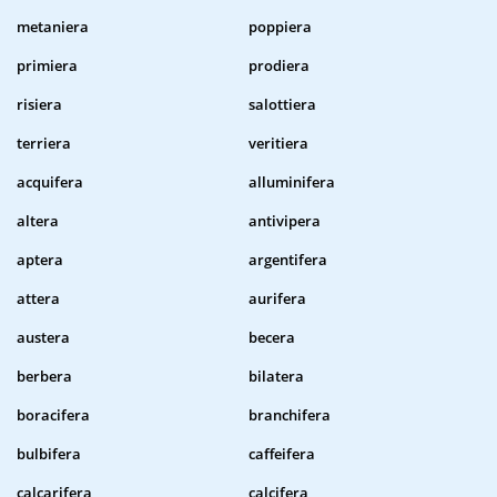
metaniera
poppiera
primiera
prodiera
risiera
salottiera
terriera
veritiera
acquifera
alluminifera
altera
antivipera
aptera
argentifera
attera
aurifera
austera
becera
berbera
bilatera
boracifera
branchifera
bulbifera
caffeifera
calcarifera
calcifera