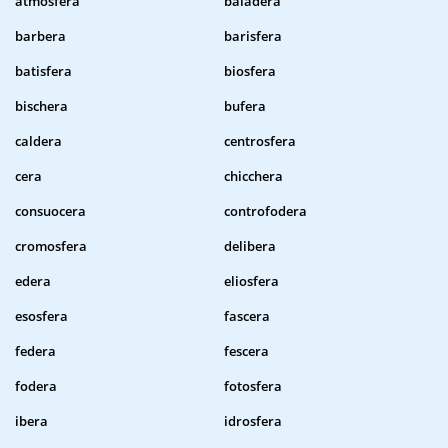
atmosfera
baiadera
barbera
barisfera
batisfera
biosfera
bischera
bufera
caldera
centrosfera
cera
chicchera
consuocera
controfodera
cromosfera
delibera
edera
eliosfera
esosfera
fascera
federa
fescera
fodera
fotosfera
ibera
idrosfera