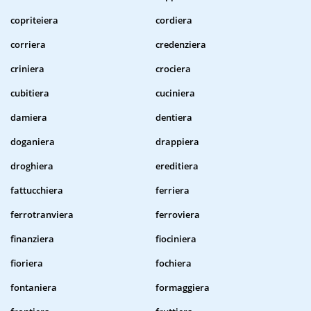
copriteiera
cordiera
corriera
credenziera
criniera
crociera
cubitiera
cuciniera
damiera
dentiera
doganiera
drappiera
droghiera
ereditiera
fattucchiera
ferriera
ferrotranviera
ferroviera
finanziera
fiociniera
fioriera
fochiera
fontaniera
formaggiera