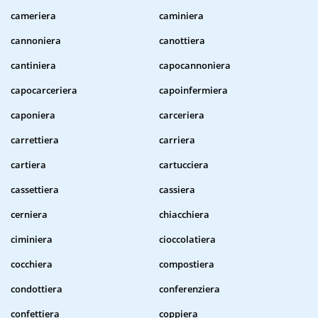
cameriera
caminiera
cannoniera
canottiera
cantiniera
capocannoniera
capocarceriera
capoinfermiera
caponiera
carceriera
carrettiera
carriera
cartiera
cartucciera
cassettiera
cassiera
cerniera
chiacchiera
ciminiera
cioccolatiera
cocchiera
compostiera
condottiera
conferenziera
confettiera
coppiera