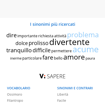
I sinonimi più ricercati
problema
dire
importante
richiesta
attività
divertente
prolisso
dolce
acume
tranquillo
difficile
permettere
amore
fare
particolare
bello
inerme
paura
SAPERE
VOCABOLARIO
SINONIMI E CONTRARI
Ossimoro
Libertà
Filantropo
Facile