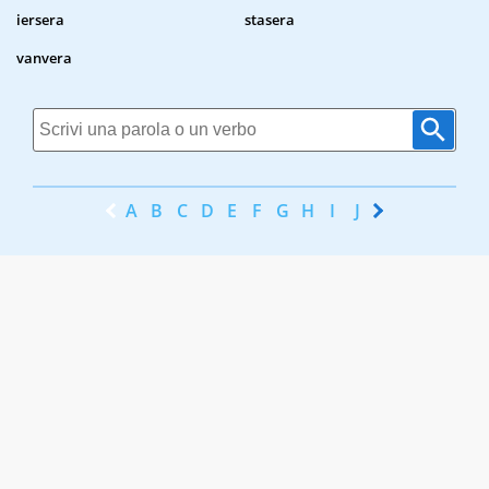
iersera
stasera
vanvera
A
B
C
D
E
F
G
H
I
J
K
L
M
N