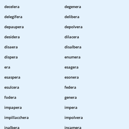
decelera
degenera
delegifera
delibera
depaupera
depolvera
desidera
dilacera
disaera
disalbera
dispera
enumera
era
esagera
esaspera
esonera
esulcera
federa
fodera
genera
impapera
impera
impillacchera
impolvera
inalbera
incamera