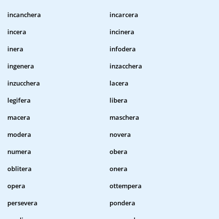
incanchera
incarcera
incera
incinera
inera
infodera
ingenera
inzacchera
inzucchera
lacera
legifera
libera
macera
maschera
modera
novera
numera
obera
oblitera
onera
opera
ottempera
persevera
pondera