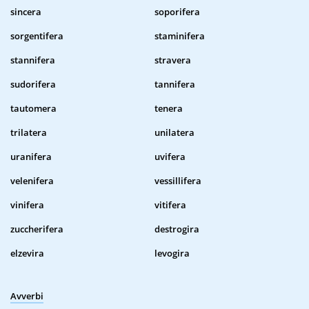
sincera
soporifera
sorgentifera
staminifera
stannifera
stravera
sudorifera
tannifera
tautomera
tenera
trilatera
unilatera
uranifera
uvifera
velenifera
vessillifera
vinifera
vitifera
zuccherifera
destrogira
elzevira
levogira
Avverbi