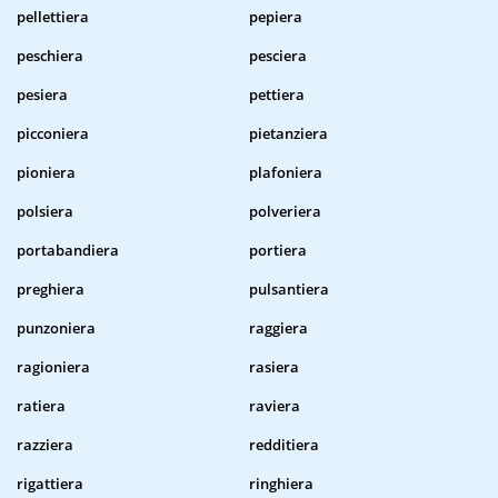
pellettiera
pepiera
peschiera
pesciera
pesiera
pettiera
picconiera
pietanziera
pioniera
plafoniera
polsiera
polveriera
portabandiera
portiera
preghiera
pulsantiera
punzoniera
raggiera
ragioniera
rasiera
ratiera
raviera
razziera
redditiera
rigattiera
ringhiera