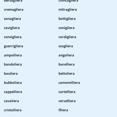
bersagliera
chincagliera
cremagliera
mitragliera
sonagliera
bottigliera
cavigliera
conigliera
consigliera
cordigliera
guerrigliera
scogliera
ampolliera
angoliera
bandoliera
barelliera
bauliera
bettoliera
bubboliera
camomilliera
cappelliera
cartelliera
cavaliera
cervelliera
cristalliera
filiera