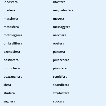
ionosfera
litosfera
madera
magnetosfera
maschera
megera
mesosfera
messaggera
motoleggera
nacchera
ombrellifera
oosfera
ozonosfera
pancera
pasticcera
pillacchera
pinzochera
pirosfera
pozzanghera
semisfera
sfera
spandicera
stadera
stratosfera
sughera
suocera