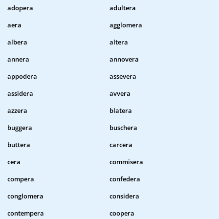
adopera
adultera
aera
agglomera
albera
altera
annera
annovera
appodera
assevera
assidera
avvera
azzera
blatera
buggera
buschera
buttera
carcera
cera
commisera
compera
confedera
conglomera
considera
contempera
coopera