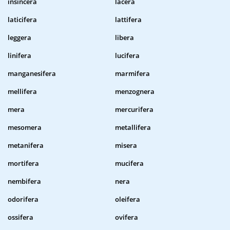
insincera
lacera
laticifera
lattifera
leggera
libera
linifera
lucifera
manganesifera
marmifera
mellifera
menzognera
mera
mercurifera
mesomera
metallifera
metanifera
misera
mortifera
mucifera
nembifera
nera
odorifera
oleifera
ossifera
ovifera