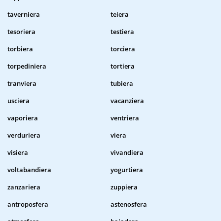
taverniera
teiera
tesoriera
testiera
torbiera
torciera
torpediniera
tortiera
tranviera
tubiera
usciera
vacanziera
vaporiera
ventriera
verduriera
viera
visiera
vivandiera
voltabandiera
yogurtiera
zanzariera
zuppiera
antroposfera
astenosfera