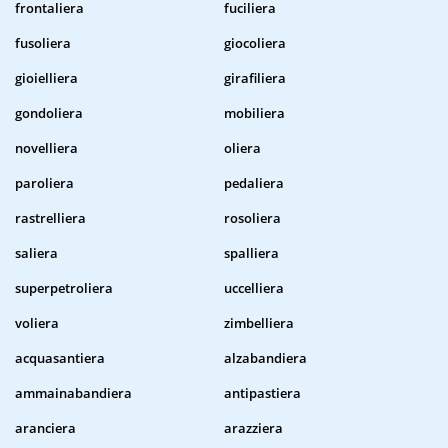
frontaliera
fuciliera
fusoliera
giocoliera
gioielliera
girafiliera
gondoliera
mobiliera
novelliera
oliera
paroliera
pedaliera
rastrelliera
rosoliera
saliera
spalliera
superpetroliera
uccelliera
voliera
zimbelliera
acquasantiera
alzabandiera
ammainabandiera
antipastiera
aranciera
arazziera