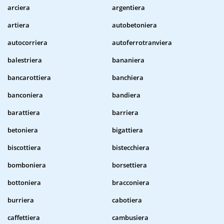
arciera
argentiera
artiera
autobetoniera
autocorriera
autoferrotranviera
balestriera
bananiera
bancarottiera
banchiera
banconiera
bandiera
barattiera
barriera
betoniera
bigattiera
biscottiera
bistecchiera
bomboniera
borsettiera
bottoniera
bracconiera
burriera
cabotiera
caffettiera
cambusiera