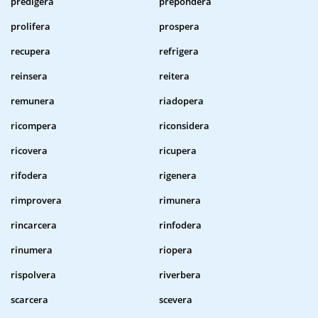
predigera
prepondera
prolifera
prospera
recupera
refrigera
reinsera
reitera
remunera
riadopera
ricompera
riconsidera
ricovera
ricupera
rifodera
rigenera
rimprovera
rimunera
rincarcera
rinfodera
rinumera
riopera
rispolvera
riverbera
scarcera
scevera