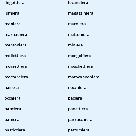
lingottiera
locandiera
lumiera
magazziniera
maniera
marniera
masnadiera
mattoniera
mentoniera
miniera
mollettiera
mongolfiera
morsettiera
moschettiera
mostardiera
motocannoniera
nasiera
nocchiera
occhiera
paciera
panciera
panettiera
paniera
parrucchiera
pasticciera
pattumiera