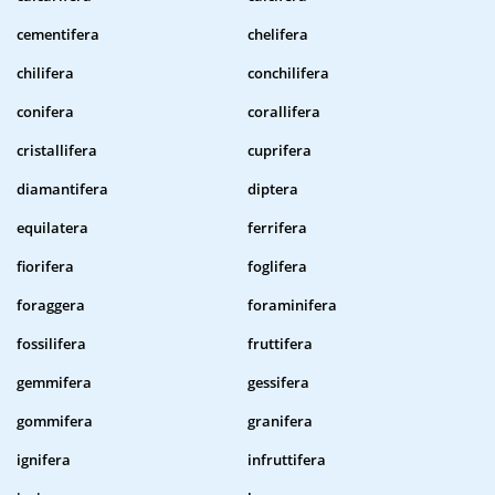
cementifera
chelifera
chilifera
conchilifera
conifera
corallifera
cristallifera
cuprifera
diamantifera
diptera
equilatera
ferrifera
fiorifera
foglifera
foraggera
foraminifera
fossilifera
fruttifera
gemmifera
gessifera
gommifera
granifera
ignifera
infruttifera