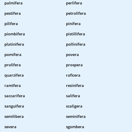
palmifera
perlifera
pestifera
petrolifera
pilifera
pinifera
piombifera
pistillifera
platinifera
pollinifera
pomifera
povera
prolifera
prospera
quarzifera
raficera
ramifera
resinifera
saccarifera
salifera
sanguifera
scaligera
semilibera
seminifera
severa
sgombera