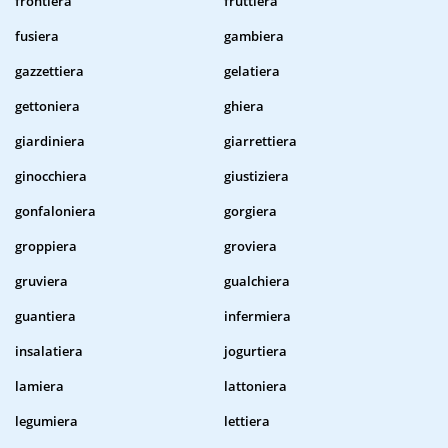
frontiera
fruttiera
fusiera
gambiera
gazzettiera
gelatiera
gettoniera
ghiera
giardiniera
giarrettiera
ginocchiera
giustiziera
gonfaloniera
gorgiera
groppiera
groviera
gruviera
gualchiera
guantiera
infermiera
insalatiera
jogurtiera
lamiera
lattoniera
legumiera
lettiera