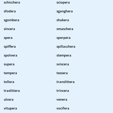
schicchera
sciopera
sfodera
sganghera
sgombera
shakera
sincera
smaschera
spera
sperpera
spiffera
spillacchera
spolvera
stempera
supera
sviscera
tempera
tessera
tollera
translittera
traslittera
trincera
ulcera
venera
vitupera
vocifera