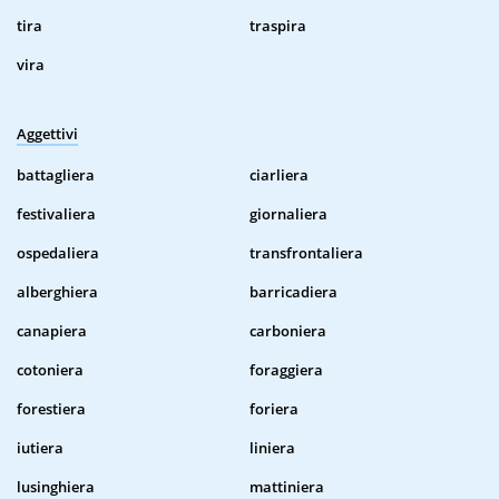
tira
traspira
vira
Aggettivi
battagliera
ciarliera
festivaliera
giornaliera
ospedaliera
transfrontaliera
alberghiera
barricadiera
canapiera
carboniera
cotoniera
foraggiera
forestiera
foriera
iutiera
liniera
lusinghiera
mattiniera