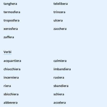
tanghera
telelibera
termosfera
trincera
troposfera
ulcera
xerosfera
zacchera
zaffera
Verbi
acquartiera
calmiera
chiacchiera
imbandiera
incerniera
rasiera
riera
sbandiera
sbicchiera
schiera
abbevera
accelera