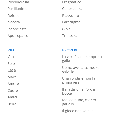
Idiosincrasia
Pragmatico
Pusillanime
Conoscenza
Refuso
Riassunto
Neofita
Paradigma
Iconoclasta
Gioia
Apotropaico
Tristezza
RIME
PROVERBI
Vita
La verità vien sempre a
galla
Sole
Uomo avvisato, mezzo
Casa
salvato
Mare
Una rondine non fa
primavera
Amore
Il mattino ha l'oro in
Cuore
bocca
Amici
Mal comune, mezzo
Bene
gaudio
Il gioco non vale la