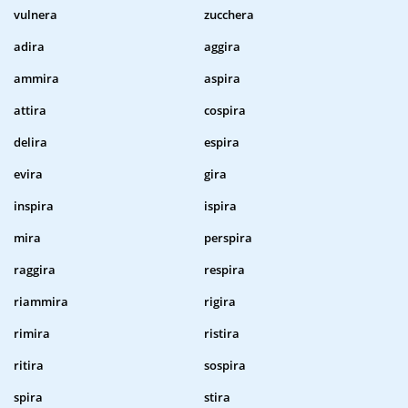
vulnera
zucchera
adira
aggira
ammira
aspira
attira
cospira
delira
espira
evira
gira
inspira
ispira
mira
perspira
raggira
respira
riammira
rigira
rimira
ristira
ritira
sospira
spira
stira