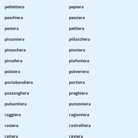
pellettiera
pepiera
peschiera
pesciera
pesiera
pettiera
picconiera
pillacchera
pinzochera
pioniera
pirosfera
plafoniera
polsiera
polveriera
portabandiera
portiera
pozzanghera
preghiera
pulsantiera
punzoniera
raggiera
ragioniera
rasiera
rastrelliera
ratiera
raviera