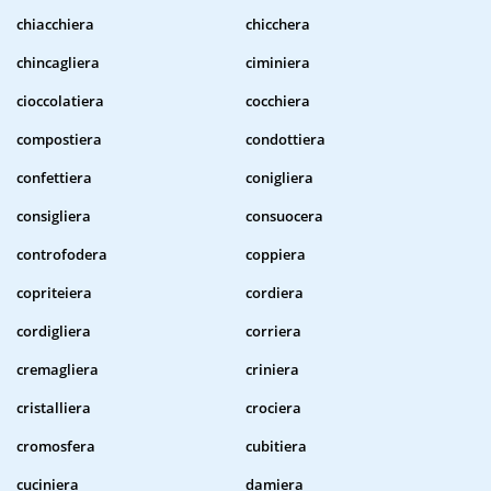
chiacchiera
chicchera
chincagliera
ciminiera
cioccolatiera
cocchiera
compostiera
condottiera
confettiera
conigliera
consigliera
consuocera
controfodera
coppiera
copriteiera
cordiera
cordigliera
corriera
cremagliera
criniera
cristalliera
crociera
cromosfera
cubitiera
cuciniera
damiera