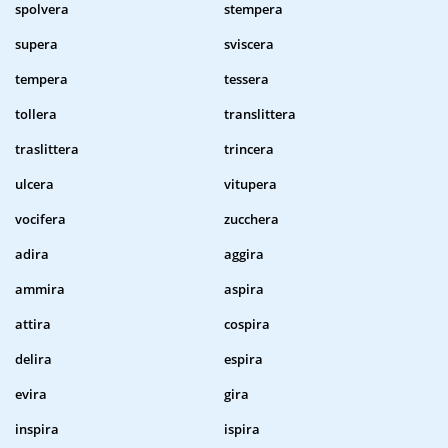
spolvera
stempera
supera
sviscera
tempera
tessera
tollera
translittera
traslittera
trincera
ulcera
vitupera
vocifera
zucchera
adira
aggira
ammira
aspira
attira
cospira
delira
espira
evira
gira
inspira
ispira