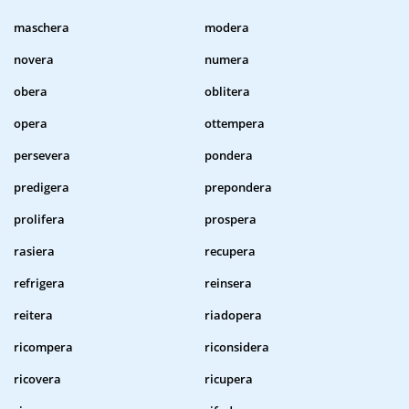
maschera
modera
novera
numera
obera
oblitera
opera
ottempera
persevera
pondera
predigera
prepondera
prolifera
prospera
rasiera
recupera
refrigera
reinsera
reitera
riadopera
ricompera
riconsidera
ricovera
ricupera