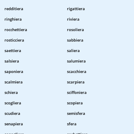
redditiera
rigattiera
ringhiera
riviera
rocchettiera
rosoliera
rosticciera
sabbiera
saettiera
saliera
salsiera
salumiera
saponiera
scacchiera
scalmiera
scarpiera
schiera
sciffoniera
scogliera
scopiera
scudiera
semisfera
senapiera
sfera