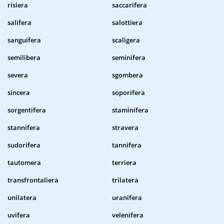
risiera
saccarifera
salifera
salottiera
sanguifera
scaligera
semilibera
seminifera
severa
sgombera
sincera
soporifera
sorgentifera
staminifera
stannifera
stravera
sudorifera
tannifera
tautomera
terriera
transfrontaliera
trilatera
unilatera
uranifera
uvifera
velenifera