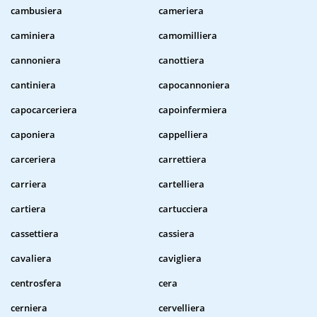
cambusiera
cameriera
caminiera
camomilliera
cannoniera
canottiera
cantiniera
capocannoniera
capocarceriera
capoinfermiera
caponiera
cappelliera
carceriera
carrettiera
carriera
cartelliera
cartiera
cartucciera
cassettiera
cassiera
cavaliera
cavigliera
centrosfera
cera
cerniera
cervelliera