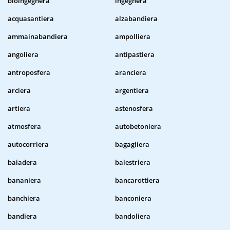
bioingegnera
ingegnera
acquasantiera
alzabandiera
ammainabandiera
ampolliera
angoliera
antipastiera
antroposfera
aranciera
arciera
argentiera
artiera
astenosfera
atmosfera
autobetoniera
autocorriera
bagagliera
baiadera
balestriera
bananiera
bancarottiera
banchiera
banconiera
bandiera
bandoliera