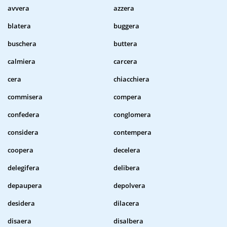
avvera
azzera
blatera
buggera
buschera
buttera
calmiera
carcera
cera
chiacchiera
commisera
compera
confedera
conglomera
considera
contempera
coopera
decelera
delegifera
delibera
depaupera
depolvera
desidera
dilacera
disaera
disalbera