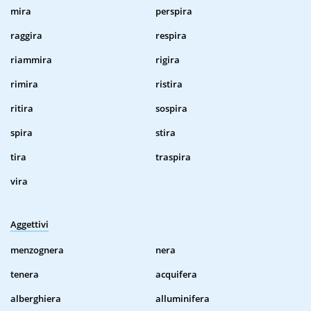
mira
perspira
raggira
respira
riammira
rigira
rimira
ristira
ritira
sospira
spira
stira
tira
traspira
vira
Aggettivi
menzognera
nera
tenera
acquifera
alberghiera
alluminifera