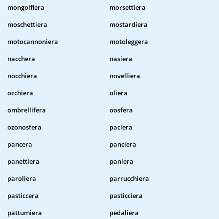
mongolfiera
morsettiera
moschettiera
mostardiera
motocannoniera
motoleggera
nacchera
nasiera
nocchiera
novelliera
occhiera
oliera
ombrellifera
oosfera
ozonosfera
paciera
pancera
panciera
panettiera
paniera
paroliera
parrucchiera
pasticcera
pasticciera
pattumiera
pedaliera