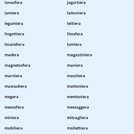
ionosfera
jogurtiera
lamiera
lattoniera
legumiera
lettiera
lingottiera
litosfera
locandiera
lumiera
madera
magazziniera
magnetosfera
maniera
marniera
maschera
masnadiera
mattoniera
megera
mentoniera
mesosfera
messaggera
miniera
mitragliera
mobiliera
mollettiera