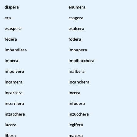
dispera
enumera
era
esagera
esaspera
esulcera
federa
fodera
imbandiera
impapera
impera
impillacchera
impolvera
inalbera
incamera
incanchera
incarcera
incera
incerniera
infodera
inzacchera
inzucchera
lacera
legifera
libera
macera