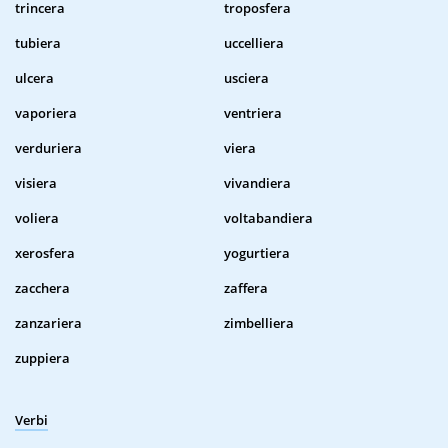
trincera
troposfera
tubiera
uccelliera
ulcera
usciera
vaporiera
ventriera
verduriera
viera
visiera
vivandiera
voliera
voltabandiera
xerosfera
yogurtiera
zacchera
zaffera
zanzariera
zimbelliera
zuppiera
Verbi