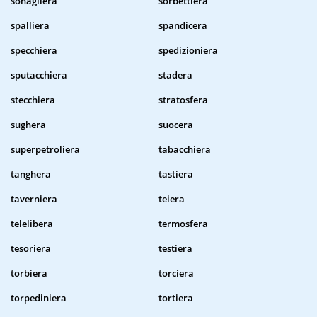
sonagliera
sorbettiera
spalliera
spandicera
specchiera
spedizioniera
sputacchiera
stadera
stecchiera
stratosfera
sughera
suocera
superpetroliera
tabacchiera
tanghera
tastiera
taverniera
teiera
telelibera
termosfera
tesoriera
testiera
torbiera
torciera
torpediniera
tortiera