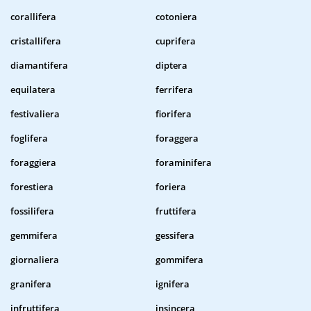
corallifera
cotoniera
cristallifera
cuprifera
diamantifera
diptera
equilatera
ferrifera
festivaliera
fiorifera
foglifera
foraggera
foraggiera
foraminifera
forestiera
foriera
fossilifera
fruttifera
gemmifera
gessifera
giornaliera
gommifera
granifera
ignifera
infruttifera
insincera