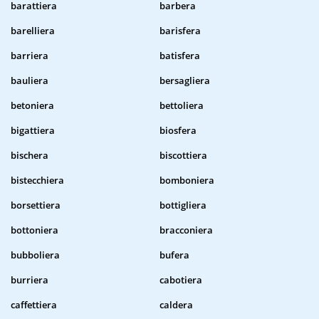
barattiera
barbera
barelliera
barisfera
barriera
batisfera
bauliera
bersagliera
betoniera
bettoliera
bigattiera
biosfera
bischera
biscottiera
bistecchiera
bomboniera
borsettiera
bottigliera
bottoniera
bracconiera
bubboliera
bufera
burriera
cabotiera
caffettiera
caldera