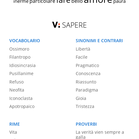
particolare
bello
inerme
paura
SAPERE
VOCABOLARIO
SINONIMI E CONTRARI
Ossimoro
Libertà
Filantropo
Facile
Idiosincrasia
Pragmatico
Pusillanime
Conoscenza
Refuso
Riassunto
Neofita
Paradigma
Iconoclasta
Gioia
Apotropaico
Tristezza
RIME
PROVERBI
Vita
La verità vien sempre a
galla