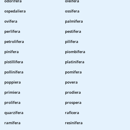
odorifera
oleifera
ospedaliera
ossifera
ovifera
palmifera
perlifera
pestifera
petrolifera
pilifera
pinifera
piombifera
pistillifera
platinifera
pollinifera
pomifera
poppiera
povera
primiera
prodiera
prolifera
prospera
quarzifera
raficera
ramifera
resinifera