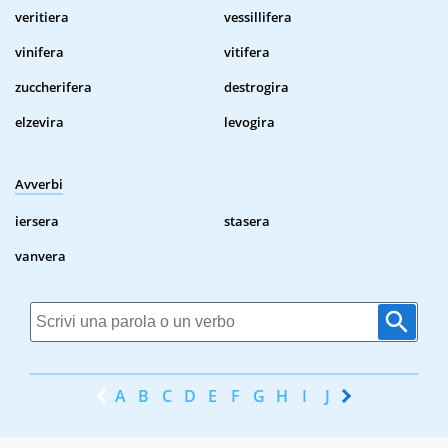
veritiera
vessillifera
vinifera
vitifera
zuccherifera
destrogira
elzevira
levogira
Avverbi
iersera
stasera
vanvera
A
B
C
D
E
F
G
H
I
J
K
L
M
N