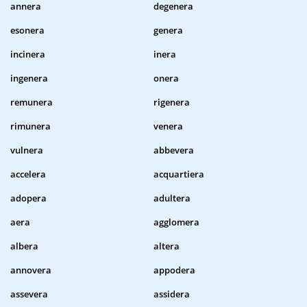
annera
degenera
esonera
genera
incinera
inera
ingenera
onera
remunera
rigenera
rimunera
venera
vulnera
abbevera
accelera
acquartiera
adopera
adultera
aera
agglomera
albera
altera
annovera
appodera
assevera
assidera