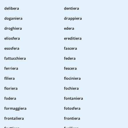
delibera
dentiera
doganiera
drappiera
droghiera
edera
eliosfera
ereditiera
esosfera
fascera
fattucchiera
federa
ferriera
fescera
filiera
fiociniera
fioriera
fochiera
fodera
fontaniera
formaggiera
fotosfera
frontaliera
frontiera