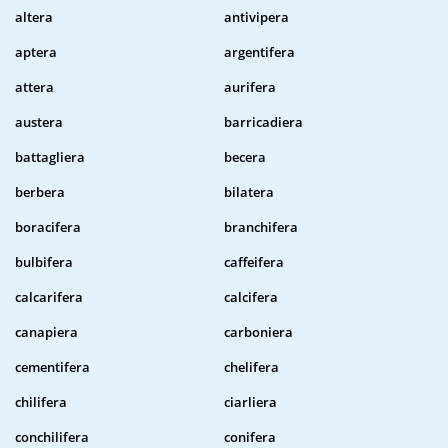
altera
antivipera
aptera
argentifera
attera
aurifera
austera
barricadiera
battagliera
becera
berbera
bilatera
boracifera
branchifera
bulbifera
caffeifera
calcarifera
calcifera
canapiera
carboniera
cementifera
chelifera
chilifera
ciarliera
conchilifera
conifera