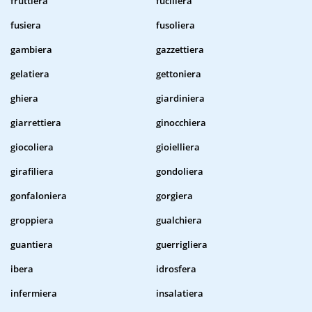
fruttiera
fuciliera
fusiera
fusoliera
gambiera
gazzettiera
gelatiera
gettoniera
ghiera
giardiniera
giarrettiera
ginocchiera
giocoliera
gioielliera
girafiliera
gondoliera
gonfaloniera
gorgiera
groppiera
gualchiera
guantiera
guerrigliera
ibera
idrosfera
infermiera
insalatiera