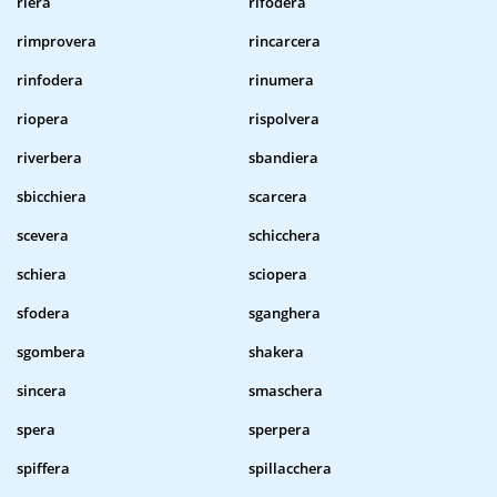
riera
rifodera
rimprovera
rincarcera
rinfodera
rinumera
riopera
rispolvera
riverbera
sbandiera
sbicchiera
scarcera
scevera
schicchera
schiera
sciopera
sfodera
sganghera
sgombera
shakera
sincera
smaschera
spera
sperpera
spiffera
spillacchera