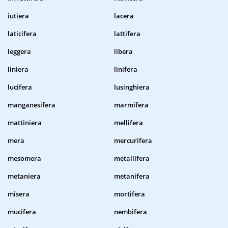
iutiera
lacera
laticifera
lattifera
leggera
libera
liniera
linifera
lucifera
lusinghiera
manganesifera
marmifera
mattiniera
mellifera
mera
mercurifera
mesomera
metallifera
metaniera
metanifera
misera
mortifera
mucifera
nembifera