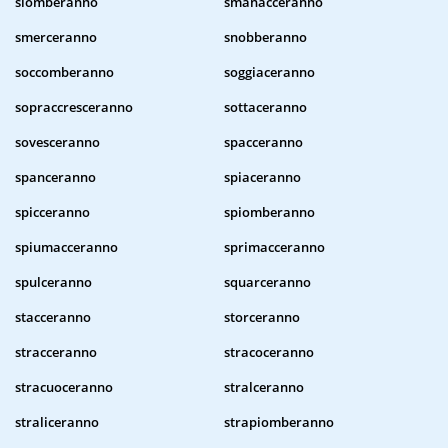
slomberanno
smanacceranno
smerceranno
snobberanno
soccomberanno
soggiaceranno
sopraccresceranno
sottaceranno
sovesceranno
spacceranno
spanceranno
spiaceranno
spicceranno
spiomberanno
spiumacceranno
sprimacceranno
spulceranno
squarceranno
stacceranno
storceranno
stracceranno
stracoceranno
stracuoceranno
stralceranno
straliceranno
strapiomberanno