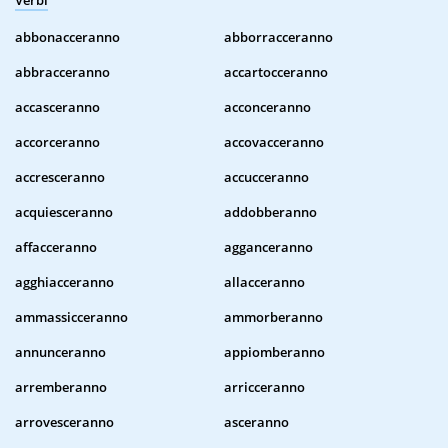
Verbi
abbonacceranno
abborracceranno
abbracceranno
accartocceranno
accasceranno
acconceranno
accorceranno
accovacceranno
accresceranno
accucceranno
acquiesceranno
addobberanno
affacceranno
agganceranno
agghiacceranno
allacceranno
ammassicceranno
ammorberanno
annunceranno
appiomberanno
arremberanno
arricceranno
arrovesceranno
asceranno