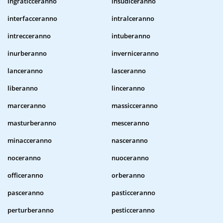
ingraticceranno
insudiceranno
interfacceranno
intralceranno
intrecceranno
intuberanno
inurberanno
inverniceranno
lanceranno
lasceranno
liberanno
linceranno
marceranno
massicceranno
masturberanno
mesceranno
minacceranno
nasceranno
noceranno
nuoceranno
officeranno
orberanno
pasceranno
pasticceranno
perturberanno
pesticceranno