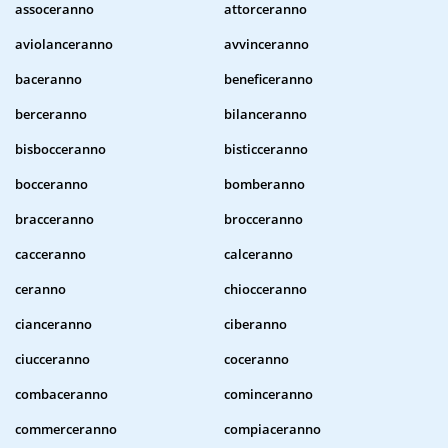
assoceranno
attorceranno
aviolanceranno
avvinceranno
baceranno
beneficeranno
berceranno
bilanceranno
bisbocceranno
bisticceranno
bocceranno
bomberanno
bracceranno
brocceranno
cacceranno
calceranno
ceranno
chiocceranno
cianceranno
ciberanno
ciucceranno
coceranno
combaceranno
cominceranno
commerceranno
compiaceranno