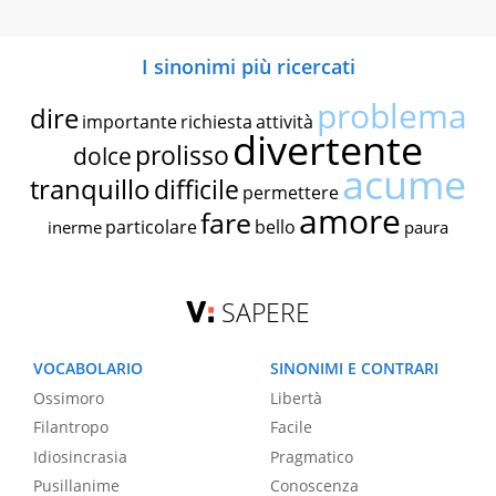
I sinonimi più ricercati
problema
dire
importante
richiesta
attività
divertente
prolisso
dolce
acume
tranquillo
difficile
permettere
amore
fare
particolare
bello
inerme
paura
SAPERE
VOCABOLARIO
SINONIMI E CONTRARI
Ossimoro
Libertà
Filantropo
Facile
Idiosincrasia
Pragmatico
Pusillanime
Conoscenza