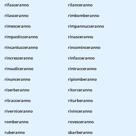
rifasceranno
rilanceranno
rilasceranno
rimbomberanno
rimesceranno
rimpannucceranno
rimpasticceranno
rinasceranno
rincantucceranno
rincominceranno
rincresceranno
rinfacceranno
rinsudiceranno
rintracceranno
rinunceranno
ripiomberanno
riserberanno
ritorceranno
ritracceranno
riturberanno
riverniceranno
rivinceranno
romberanno
rovesceranno
ruberanno
sbarberanno