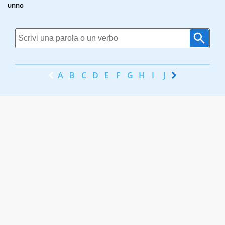
unno
A
B
C
D
E
F
G
H
I
J
K
L
M
N