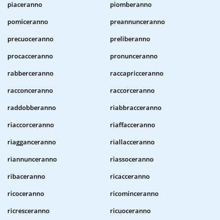
piaceranno
piomberanno
pomiceranno
preannunceranno
precuoceranno
preliberanno
procacceranno
pronunceranno
rabberceranno
raccapricceranno
racconceranno
raccorceranno
raddobberanno
riabbracceranno
riaccorceranno
riaffacceranno
riagganceranno
riallacceranno
riannunceranno
riassoceranno
ribaceranno
ricacceranno
ricoceranno
ricominceranno
ricresceranno
ricuoceranno