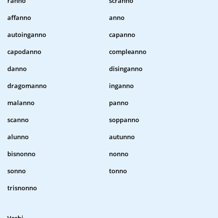
ranno
scranno
affanno
anno
autoinganno
capanno
capodanno
compleanno
danno
disinganno
dragomanno
inganno
malanno
panno
scanno
soppanno
alunno
autunno
bisnonno
nonno
sonno
tonno
trisnonno