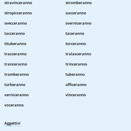
stravinceranno
stromberanno
stropicceranno
succeranno
svecceranno
sverniceranno
tacceranno
taceranno
tituberanno
torceranno
tracceranno
tralasceranno
tranceranno
trinceranno
tromberanno
tuberanno
turberanno
ufficeranno
verniceranno
vinceranno
voceranno
Aggettivi