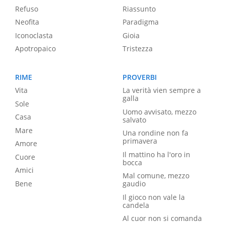
Refuso
Riassunto
Neofita
Paradigma
Iconoclasta
Gioia
Apotropaico
Tristezza
RIME
PROVERBI
Vita
La verità vien sempre a
galla
Sole
Uomo avvisato, mezzo
Casa
salvato
Mare
Una rondine non fa
primavera
Amore
Il mattino ha l'oro in
Cuore
bocca
Amici
Mal comune, mezzo
Bene
gaudio
Il gioco non vale la
candela
Al cuor non si comanda