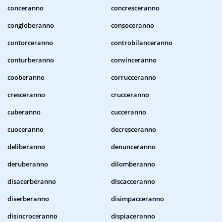
conceranno
concresceranno
congloberanno
consoceranno
contorceranno
controbilanceranno
conturberanno
convinceranno
cooberanno
corrucceranno
cresceranno
crucceranno
cuberanno
cucceranno
cuoceranno
decresceranno
deliberanno
denunceranno
deruberanno
dilomberanno
disacerberanno
discacceranno
diserberanno
disimpacceranno
disincroceranno
dispiaceranno