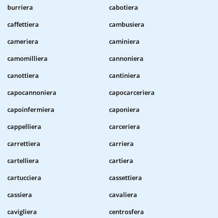
burriera
cabotiera
caffettiera
cambusiera
cameriera
caminiera
camomilliera
cannoniera
canottiera
cantiniera
capocannoniera
capocarceriera
capoinfermiera
caponiera
cappelliera
carceriera
carrettiera
carriera
cartelliera
cartiera
cartucciera
cassettiera
cassiera
cavaliera
cavigliera
centrosfera