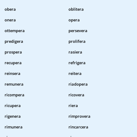
obera
oblitera
onera
opera
ottempera
persevera
predigera
prolifera
prospera
rasiera
recupera
refrigera
reinsera
reitera
remunera
riadopera
ricompera
ricovera
ricupera
riera
rigenera
rimprovera
rimunera
rincarcera