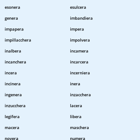
esonera
esulcera
genera
imbandiera
impapera
impera
impillacchera
impolvera
inalbera
incamera
incanchera
incarcera
incera
incerniera
incinera
inera
ingenera
inzacchera
inzucchera
lacera
legifera
libera
macera
maschera
novera
numera