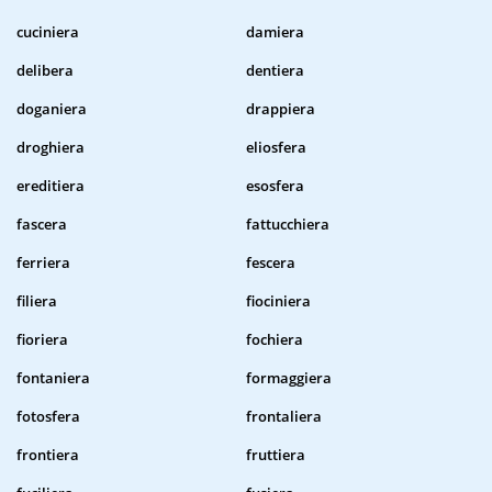
cuciniera
damiera
delibera
dentiera
doganiera
drappiera
droghiera
eliosfera
ereditiera
esosfera
fascera
fattucchiera
ferriera
fescera
filiera
fiociniera
fioriera
fochiera
fontaniera
formaggiera
fotosfera
frontaliera
frontiera
fruttiera