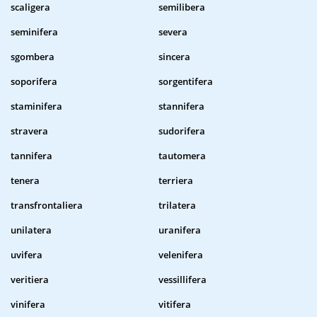
scaligera
semilibera
seminifera
severa
sgombera
sincera
soporifera
sorgentifera
staminifera
stannifera
stravera
sudorifera
tannifera
tautomera
tenera
terriera
transfrontaliera
trilatera
unilatera
uranifera
uvifera
velenifera
veritiera
vessillifera
vinifera
vitifera