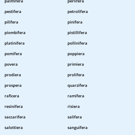
palmifera
perlifera
pestifera
petrolifera
pilifera
pinifera
piombifera
pistillifera
platinifera
pollinifera
pomifera
poppiera
povera
primiera
prodiera
prolifera
prospera
quarzifera
raficera
ramifera
resinifera
risiera
saccarifera
salifera
salottiera
sanguifera