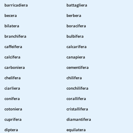
barricadiera
battagliera
becera
berbera
bilatera
boracifera
branchifera
bulbifera
caffeifera
calcarifera
calcifera
canapiera
carboniera
cementifera
chelifera
chilifera
ciarliera
conchilifera
conifera
corallifera
cotoniera
cristallifera
cuprifera
diamantifera
diptera
equilatera