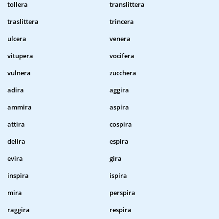
tollera
translittera
traslittera
trincera
ulcera
venera
vitupera
vocifera
vulnera
zucchera
adira
aggira
ammira
aspira
attira
cospira
delira
espira
evira
gira
inspira
ispira
mira
perspira
raggira
respira