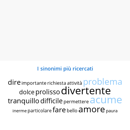
I sinonimi più ricercati
problema
dire
importante
richiesta
attività
divertente
prolisso
dolce
acume
tranquillo
difficile
permettere
amore
fare
particolare
bello
inerme
paura