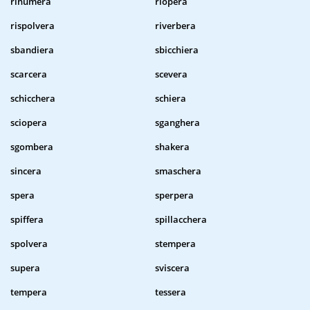
rinumera
riopera
rispolvera
riverbera
sbandiera
sbicchiera
scarcera
scevera
schicchera
schiera
sciopera
sganghera
sgombera
shakera
sincera
smaschera
spera
sperpera
spiffera
spillacchera
spolvera
stempera
supera
sviscera
tempera
tessera