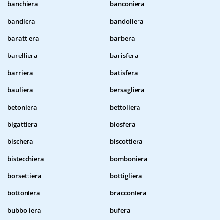
banchiera
banconiera
bandiera
bandoliera
barattiera
barbera
barelliera
barisfera
barriera
batisfera
bauliera
bersagliera
betoniera
bettoliera
bigattiera
biosfera
bischera
biscottiera
bistecchiera
bomboniera
borsettiera
bottigliera
bottoniera
bracconiera
bubboliera
bufera