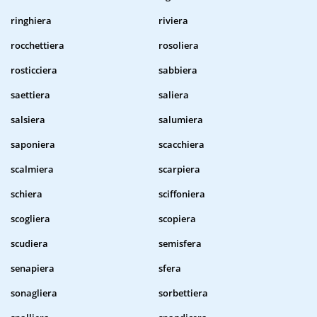
ringhiera
riviera
rocchettiera
rosoliera
rosticciera
sabbiera
saettiera
saliera
salsiera
salumiera
saponiera
scacchiera
scalmiera
scarpiera
schiera
sciffoniera
scogliera
scopiera
scudiera
semisfera
senapiera
sfera
sonagliera
sorbettiera