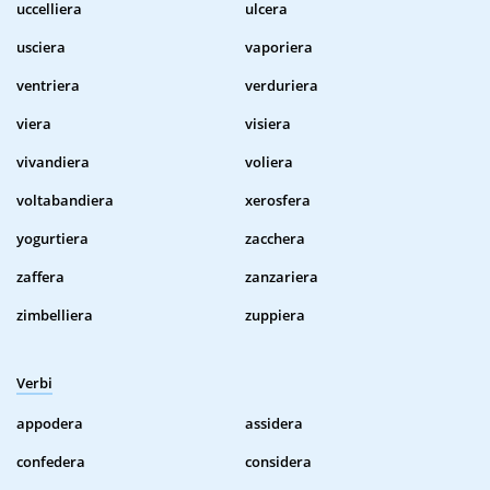
uccelliera
ulcera
usciera
vaporiera
ventriera
verduriera
viera
visiera
vivandiera
voliera
voltabandiera
xerosfera
yogurtiera
zacchera
zaffera
zanzariera
zimbelliera
zuppiera
Verbi
appodera
assidera
confedera
considera