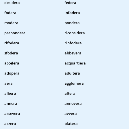
desidera
federa
fodera
infodera
modera
pondera
prepondera
riconsidera
rifodera
rinfodera
sfodera
abbevera
accelera
acquartiera
adopera
adultera
aera
agglomera
albera
altera
annera
annovera
assevera
avvera
azzera
blatera