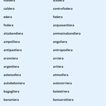
madera
stadera
caldera
controfodera
edera
federa
fodera
acquasantiera
alzabandiera
ammainabandiera
ampolliera
angoliera
antipastiera
antroposfera
aranciera
arciera
argentiera
artiera
astenosfera
atmosfera
autobetoniera
autocorriera
bagagliera
balestriera
bananiera
bancarottiera