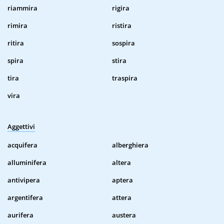
riammira
rigira
rimira
ristira
ritira
sospira
spira
stira
tira
traspira
vira
Aggettivi
acquifera
alberghiera
alluminifera
altera
antivipera
aptera
argentifera
attera
aurifera
austera