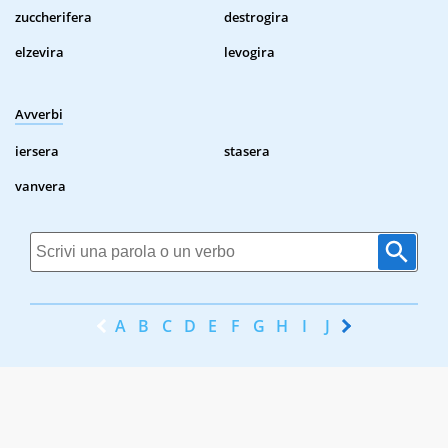
zuccherifera
destrogira
elzevira
levogira
Avverbi
iersera
stasera
vanvera
A
B
C
D
E
F
G
H
I
J
K
L
M
N