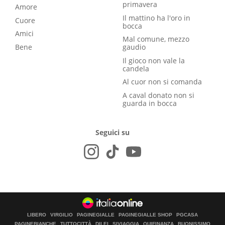
primavera
Amore
Il mattino ha l'oro in
Cuore
bocca
Amici
Mal comune, mezzo
Bene
gaudio
Il gioco non vale la
candela
Al cuor non si comanda
A caval donato non si
guarda in bocca
Seguici su
LIBERO
VIRGILIO
PAGINEGIALLE
PAGINEGIALLE SHOP
PGCASA
PAGINEBIANCHE
TUTTOCITTÀ
DILEI
SIVIAGGIA
QUIFINANZA
BUONISSIMO