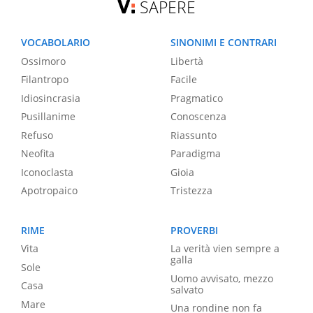
SAPERE
VOCABOLARIO
SINONIMI E CONTRARI
Ossimoro
Libertà
Filantropo
Facile
Idiosincrasia
Pragmatico
Pusillanime
Conoscenza
Refuso
Riassunto
Neofita
Paradigma
Iconoclasta
Gioia
Apotropaico
Tristezza
RIME
PROVERBI
Vita
La verità vien sempre a
galla
Sole
Uomo avvisato, mezzo
Casa
salvato
Mare
Una rondine non fa