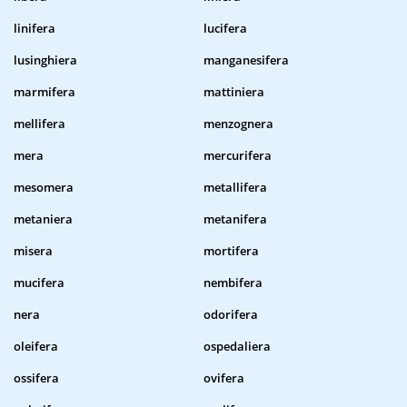
linifera
lucifera
lusinghiera
manganesifera
marmifera
mattiniera
mellifera
menzognera
mera
mercurifera
mesomera
metallifera
metaniera
metanifera
misera
mortifera
mucifera
nembifera
nera
odorifera
oleifera
ospedaliera
ossifera
ovifera