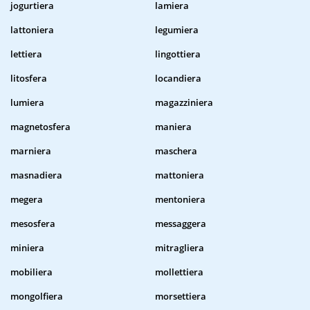
jogurtiera
lamiera
lattoniera
legumiera
lettiera
lingottiera
litosfera
locandiera
lumiera
magazziniera
magnetosfera
maniera
marniera
maschera
masnadiera
mattoniera
megera
mentoniera
mesosfera
messaggera
miniera
mitragliera
mobiliera
mollettiera
mongolfiera
morsettiera