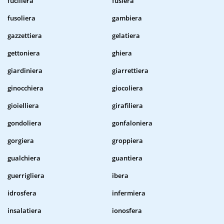
fuciliera
fusiera
fusoliera
gambiera
gazzettiera
gelatiera
gettoniera
ghiera
giardiniera
giarrettiera
ginocchiera
giocoliera
gioielliera
girafiliera
gondoliera
gonfaloniera
gorgiera
groppiera
gualchiera
guantiera
guerrigliera
ibera
idrosfera
infermiera
insalatiera
ionosfera