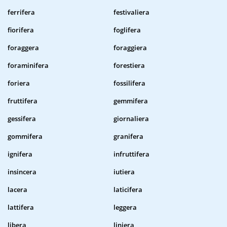
ferrifera
festivaliera
fiorifera
foglifera
foraggera
foraggiera
foraminifera
forestiera
foriera
fossilifera
fruttifera
gemmifera
gessifera
giornaliera
gommifera
granifera
ignifera
infruttifera
insincera
iutiera
lacera
laticifera
lattifera
leggera
libera
liniera