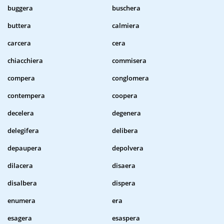
buggera
buschera
buttera
calmiera
carcera
cera
chiacchiera
commisera
compera
conglomera
contempera
coopera
decelera
degenera
delegifera
delibera
depaupera
depolvera
dilacera
disaera
disalbera
dispera
enumera
era
esagera
esaspera