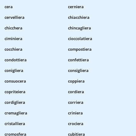
cera
cerniera
cervelliera
chiacchiera
chicchera
chincagliera
ciminiera
cioccolatiera
cocchiera
compostiera
condottiera
confettiera
conigliera
consigliera
consuocera
coppiera
copriteiera
cordiera
cordigliera
corriera
cremagliera
criniera
cristalliera
crociera
cromosfera
cubitiera