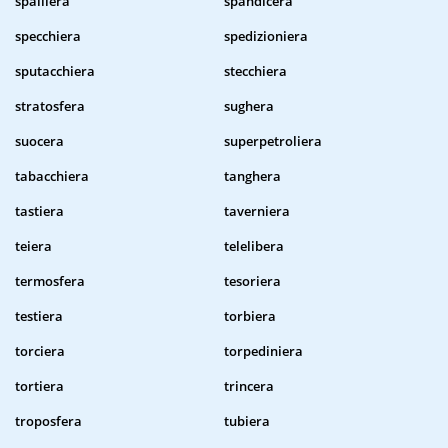
spalliera
spandicera
specchiera
spedizioniera
sputacchiera
stecchiera
stratosfera
sughera
suocera
superpetroliera
tabacchiera
tanghera
tastiera
taverniera
teiera
telelibera
termosfera
tesoriera
testiera
torbiera
torciera
torpediniera
tortiera
trincera
troposfera
tubiera