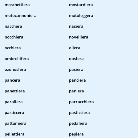
moschettiera
mostardiera
motocannoniera
motoleggera
nacchera
nasiera
nocchiera
novelliera
occhiera
oliera
ombrellifera
oosfera
ozonosfera
paciera
pancera
panciera
panettiera
paniera
paroliera
parrucchiera
pasticcera
pasticciera
pattumiera
pedaliera
pellettiera
pepiera