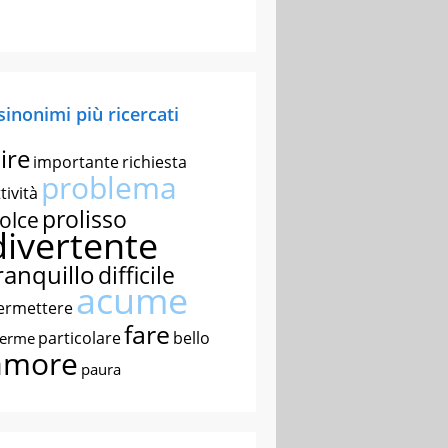
 sinonimi più ricercati
ire
importante
richiesta
problema
tività
prolisso
olce
divertente
ranquillo
difficile
acume
ermettere
fare
particolare
bello
nerme
amore
paura