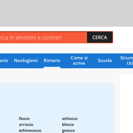
Come si
Strum
ario
Neologismi
Rimario
Scuola
scrive
Uti
fiocco
schiocco
arrocco
blocco
echinococco
gnocco