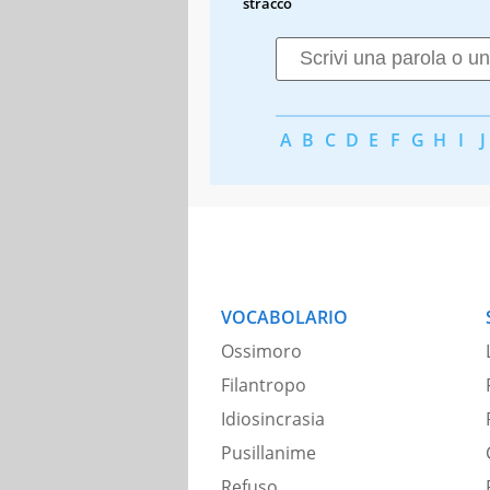
stracco
A
B
C
D
E
F
G
H
I
J
VOCABOLARIO
Ossimoro
Filantropo
Idiosincrasia
Pusillanime
Refuso