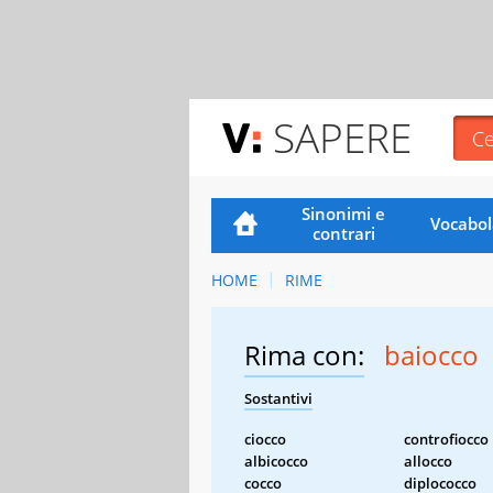
SAPERE
Sinonimi e
Vocabol
contrari
HOME
RIME
Rima con:
baiocco
Sostantivi
ciocco
controfiocco
albicocco
allocco
cocco
diplococco