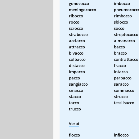
gonococco
imbocco
meningococco
pneumococc
ribocco
rimbocco
rocco
sblocco
scrocco
socco
strabocco
streptococco
acciacco
almanacco
attracco
bacco
bivacco
bracco
colbacco
contrattacco
distacco
fracco
impacco
intacco
pacco
perbacco
sangiacco
saracco
smacco
sommacco
stacco
strucco
tacco
tessilsacco
trucco
Verbi
fiocco
infiocco