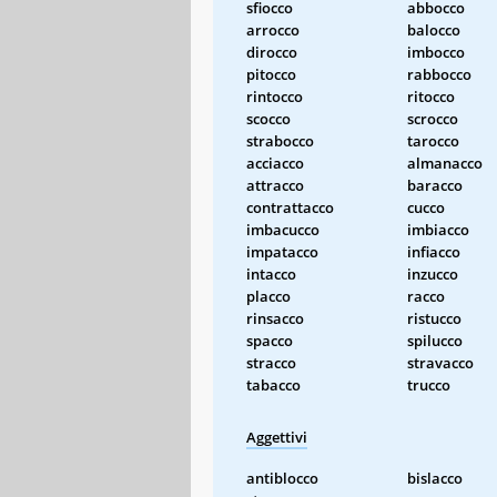
sfiocco
abbocco
arrocco
balocco
dirocco
imbocco
pitocco
rabbocco
rintocco
ritocco
scocco
scrocco
strabocco
tarocco
acciacco
almanacco
attracco
baracco
contrattacco
cucco
imbacucco
imbiacco
impatacco
infiacco
intacco
inzucco
placco
racco
rinsacco
ristucco
spacco
spilucco
stracco
stravacco
tabacco
trucco
Aggettivi
antiblocco
bislacco