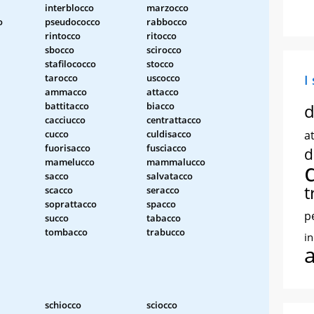
interblocco
marzocco
o
pseudococco
rabbocco
rintocco
ritocco
sbocco
scirocco
stafilococco
stocco
tarocco
uscocco
I
ammacco
attacco
battitacco
biacco
d
cacciucco
centrattacco
cucco
culdisacco
at
fuorisacco
fusciacco
d
mamelucco
mammalucco
sacco
salvatacco
t
scacco
seracco
soprattacco
spacco
p
succo
tabacco
tombacco
trabucco
i
schiocco
sciocco