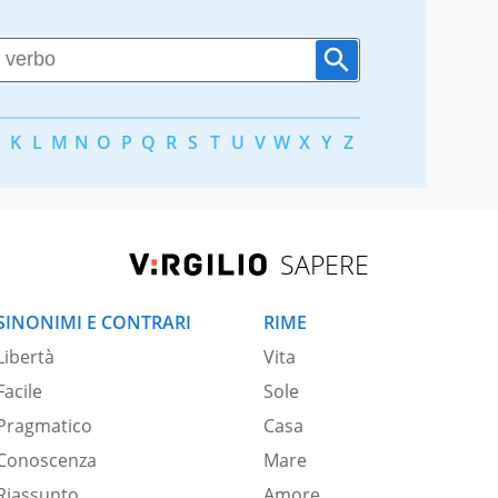
K
L
M
N
O
P
Q
R
S
T
U
V
W
X
Y
Z
SAPERE
SINONIMI E CONTRARI
RIME
Libertà
Vita
Facile
Sole
Pragmatico
Casa
Conoscenza
Mare
Riassunto
Amore