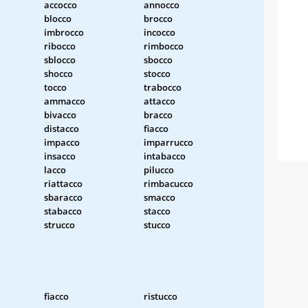
accocco
annocco
blocco
brocco
imbrocco
incocco
ribocco
rimbocco
sblocco
sbocco
shocco
stocco
tocco
trabocco
ammacco
attacco
bivacco
bracco
distacco
fiacco
impacco
imparrucco
insacco
intabacco
lacco
pilucco
riattacco
rimbacucco
sbaracco
smacco
stabacco
stacco
strucco
stucco
fiacco
ristucco