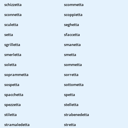
schizzetta
scommetta
sconnetta
scoppietta
sculetta
seghetta
setta
sfaccetta
sgrilletta
smanetta
smerletta
smetta
soletta
sommetta
soprammetta
sorretta
sospetta
sottometta
spacchetta
spetta
spezzetta
stelletta
stiletta
strabenedetta
stramaledetta
stretta