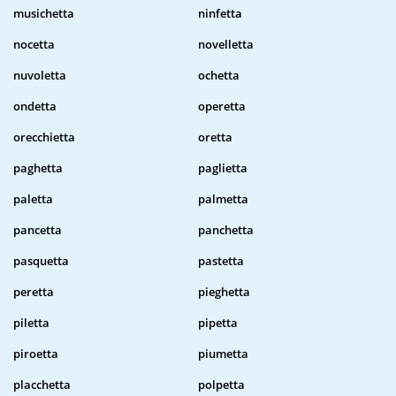
musichetta
ninfetta
nocetta
novelletta
nuvoletta
ochetta
ondetta
operetta
orecchietta
oretta
paghetta
paglietta
paletta
palmetta
pancetta
panchetta
pasquetta
pastetta
peretta
pieghetta
piletta
pipetta
piroetta
piumetta
placchetta
polpetta