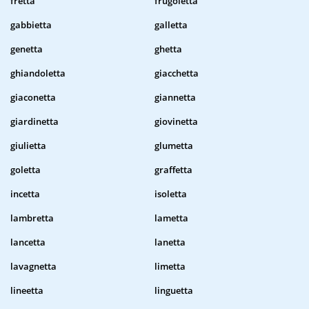
fretta
frugoletta
gabbietta
galletta
genetta
ghetta
ghiandoletta
giacchetta
giaconetta
giannetta
giardinetta
giovinetta
giulietta
glumetta
goletta
graffetta
incetta
isoletta
lambretta
lametta
lancetta
lanetta
lavagnetta
limetta
lineetta
linguetta