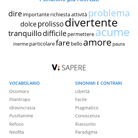
problema
dire
importante
richiesta
attività
divertente
prolisso
dolce
acume
tranquillo
difficile
permettere
amore
fare
particolare
bello
inerme
paura
SAPERE
VOCABOLARIO
SINONIMI E CONTRARI
Ossimoro
Libertà
Filantropo
Facile
Idiosincrasia
Pragmatico
Pusillanime
Conoscenza
Refuso
Riassunto
Neofita
Paradigma