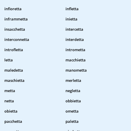
infioretta
infletta
inframmetta
inietta
insacchetta
intercetta
interconnetta
interdetta
introfletta
intrometta
letta
macchietta
maledetta
manometta
maschietta
merletta
metta
negletta
netta
obbietta
obietta
ometta
pacchetta
paletta