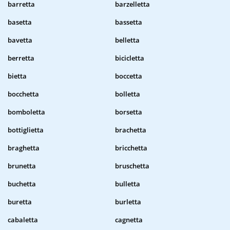
barretta
barzelletta
basetta
bassetta
bavetta
belletta
berretta
bicicletta
bietta
boccetta
bocchetta
bolletta
bomboletta
borsetta
bottiglietta
brachetta
braghetta
bricchetta
brunetta
bruschetta
buchetta
bulletta
buretta
burletta
cabaletta
cagnetta