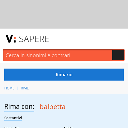
SAPERE
HOME
RIME
Rima con:
balbetta
Sostantivi