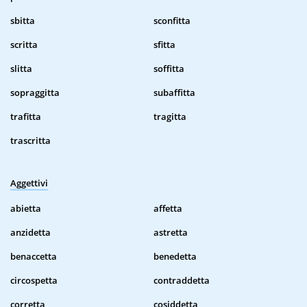
sbitta
sconfitta
scritta
sfitta
slitta
soffitta
sopraggitta
subaffitta
trafitta
tragitta
trascritta
Aggettivi
abietta
affetta
anzidetta
astretta
benaccetta
benedetta
circospetta
contraddetta
corretta
cosiddetta