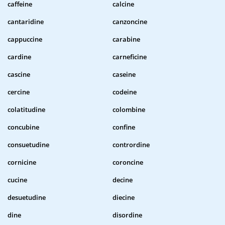
caffeine
calcine
cantaridine
canzoncine
cappuccine
carabine
cardine
carneficine
cascine
caseine
cercine
codeine
colatitudine
colombine
concubine
confine
consuetudine
contrordine
cornicine
coroncine
cucine
decine
desuetudine
diecine
dine
disordine