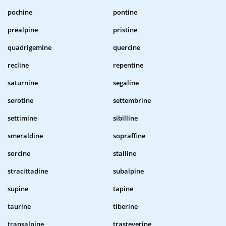
pochine
pontine
prealpine
pristine
quadrigemine
quercine
recline
repentine
saturnine
segaline
serotine
settembrine
settimine
sibilline
smeraldine
sopraffine
sorcine
stalline
stracittadine
subalpine
supine
tapine
taurine
tiberine
transalpine
trasteverine