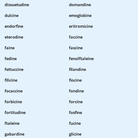
dissuetudine
domandine
dulcine
emoglobine
endorfine
eritromicine
eterodine
faccine
faine
fascine
fedine
fenolftaleine
fettuccine
filandine
filicine
fiocine
focaccine
fondine
forbicine
forcine
fortitudine
fosfine
ftaleine
fucine
gabardine
glicine