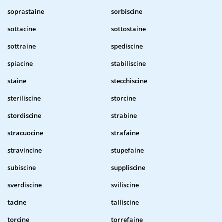
soprastaine
sorbiscine
sottacine
sottostaine
sottraine
spediscine
spiacine
stabiliscine
staine
stecchiscine
steriliscine
storcine
stordiscine
strabine
stracuocine
strafaine
stravincine
stupefaine
subiscine
suppliscine
sverdiscine
sviliscine
tacine
talliscine
torcine
torrefaine