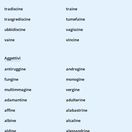
tradiscine
traine
trasgrediscine
tumefaine
ubbidiscine
vagiscine
vaine
vincine
Aggettivi
antiruggine
androgine
fungine
monogine
multimmagine
vergine
adamantine
adulterine
affine
alabastrine
albine
alcaline
aldine
alessandrine