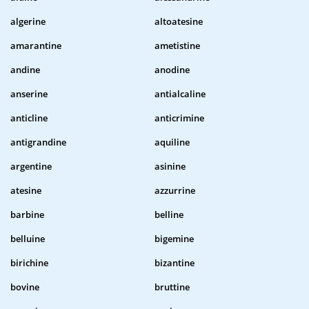
algerine
altoatesine
amarantine
ametistine
andine
anodine
anserine
antialcaline
anticline
anticrimine
antigrandine
aquiline
argentine
asinine
atesine
azzurrine
barbine
belline
belluine
bigemine
birichine
bizantine
bovine
bruttine