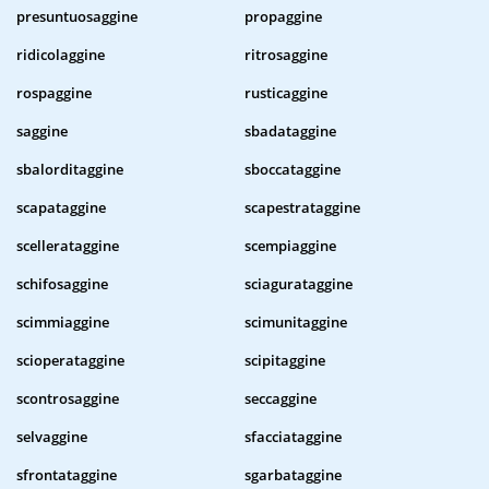
presuntuosaggine
propaggine
ridicolaggine
ritrosaggine
rospaggine
rusticaggine
saggine
sbadataggine
sbalorditaggine
sboccataggine
scapataggine
scapestrataggine
scellerataggine
scempiaggine
schifosaggine
sciagurataggine
scimmiaggine
scimunitaggine
scioperataggine
scipitaggine
scontrosaggine
seccaggine
selvaggine
sfacciataggine
sfrontataggine
sgarbataggine