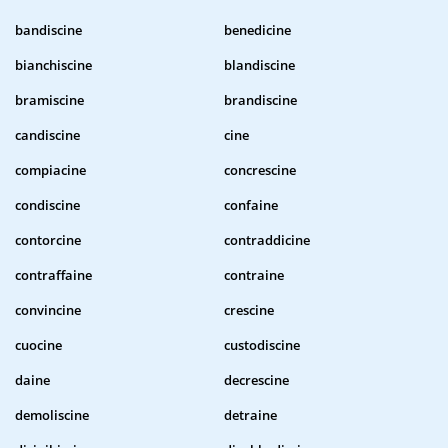
bandiscine
benedicine
bianchiscine
blandiscine
bramiscine
brandiscine
candiscine
cine
compiacine
concrescine
condiscine
confaine
contorcine
contraddicine
contraffaine
contraine
convincine
crescine
cuocine
custodiscine
daine
decrescine
demoliscine
detraine