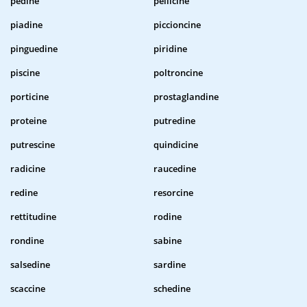
pedine
pellicine
piadine
piccioncine
pinguedine
piridine
piscine
poltroncine
porticine
prostaglandine
proteine
putredine
putrescine
quindicine
radicine
raucedine
redine
resorcine
rettitudine
rodine
rondine
sabine
salsedine
sardine
scaccine
schedine