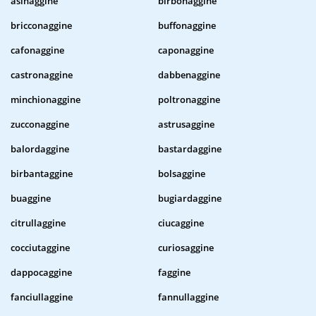
asinaggine
birbonaggine
bricconaggine
buffonaggine
cafonaggine
caponaggine
castronaggine
dabbenaggine
minchionaggine
poltronaggine
zucconaggine
astrusaggine
balordaggine
bastardaggine
birbantaggine
bolsaggine
buaggine
bugiardaggine
citrullaggine
ciucaggine
cocciutaggine
curiosaggine
dappocaggine
faggine
fanciullaggine
fannullaggine