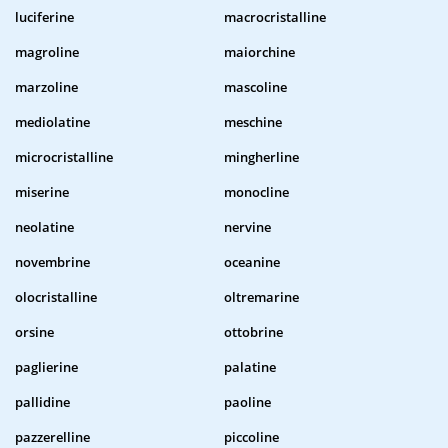
luciferine
macrocristalline
magroline
maiorchine
marzoline
mascoline
mediolatine
meschine
microcristalline
mingherline
miserine
monocline
neolatine
nervine
novembrine
oceanine
olocristalline
oltremarine
orsine
ottobrine
paglierine
palatine
pallidine
paoline
pazzerelline
piccoline