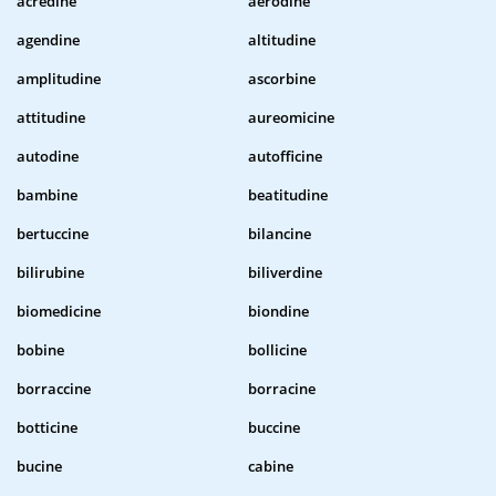
acredine
aerodine
agendine
altitudine
amplitudine
ascorbine
attitudine
aureomicine
autodine
autofficine
bambine
beatitudine
bertuccine
bilancine
bilirubine
biliverdine
biomedicine
biondine
bobine
bollicine
borraccine
borracine
botticine
buccine
bucine
cabine