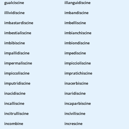
gualciscine
illanguidiscine
illividiscine
imbandiscine
imbastardiscine
imbelliscine
imbestialiscine
imbianchiscine
imbibiscine
imbiondiscine
impallidiscine
impediscine
impermaliscine
impiccioliscine
impiccoliscine
impratichiscine
imputridiscine
inacerbiscine
inacidiscine
inaridiscine
incalliscine
incaparbiscine
incitrulliscine
inciviliscine
incombine
increscine