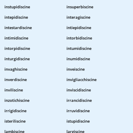
instupidiscine
insuperbiscine
intepidiscine
interagiscine
intestardiscine
intiepidiscine
intimidiscine
intorbidiscine
intorpidiscine
intumidiscine
inturgidiscine
inumidiscine
invaghiscine
inveiscine
inverdiscine
invigliacchiscine
inviliscine
inviscidiscine
inzotichiscine
irrancidiscine
irrigidiscine
irruvidiscine
isteriliscine
istupidiscine
lambiscine
largiscine