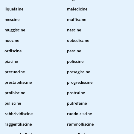
liquefaine
maledicine
mescine
muffiscine
muggiscine
nascine
nuocine
obbediscine
ordiscine
pascine
piacine
poliscine
precuocine
presagiscine
prestabiliscine
progrediscine
proibiscine
protraine
puliscine
putrefaine
rabbrividiscine
raddolciscine
raggentiliscine
rammolliscine