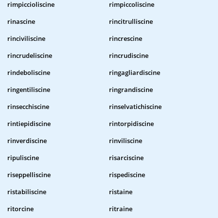
rimpiccioliscine
rimpiccoliscine
rinascine
rincitrulliscine
rinciviliscine
rincrescine
rincrudeliscine
rincrudiscine
rindeboliscine
ringagliardiscine
ringentiliscine
ringrandiscine
rinsecchiscine
rinselvatichiscine
rintiepidiscine
rintorpidiscine
rinverdiscine
rinviliscine
ripuliscine
risarciscine
riseppelliscine
rispediscine
ristabiliscine
ristaine
ritorcine
ritraine