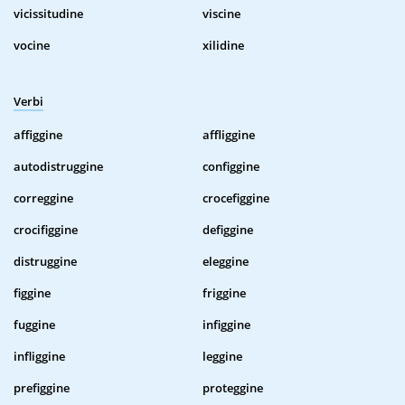
vicissitudine
viscine
vocine
xilidine
Verbi
affiggine
affliggine
autodistruggine
configgine
correggine
crocefiggine
crocifiggine
defiggine
distruggine
eleggine
figgine
friggine
fuggine
infiggine
infliggine
leggine
prefiggine
proteggine