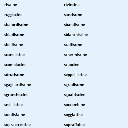
rivaine
rivincine
ruggiscine
sanciscine
sbalordiscine
sbandiscine
sbiadiscine
sbianchiscine
sbolliscine
scalfiscine
scandiscine
schermiscine
scompiacine
scuocine
sdruciscine
seppelliscine
sgagliardiscine
sgradiscine
sgranchiscine
sgualciscine
snelliscine
soccombine
soddisfaine
soggiacine
sopraccrescine
sopraffaine