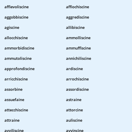
affievoliscine
affiochiscine
aggobbiscine
aggrediscine
agiscine
allibiscine
allocchiscine
ammolliscine
ammorbidiscine
ammuffiscine
ammutoliscine
annichiliscine
approfondiscine
ardiscine
arricchiscine
arrochiscine
assorbine
assordiscine
assuefaine
astraine
attecchiscine
attorcine
attraine
auliscine
avviliscine
avvincine