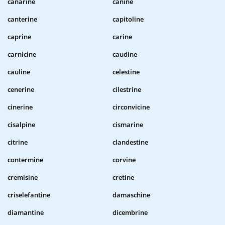
canarine
canine
canterine
capitoline
caprine
carine
carnicine
caudine
cauline
celestine
cenerine
cilestrine
cinerine
circonvicine
cisalpine
cismarine
citrine
clandestine
contermine
corvine
cremisine
cretine
criselefantine
damaschine
diamantine
dicembrine