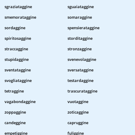
sgraziataggine
sguaiataggine
smemorataggine
somaraggine
sordaggine
spensierataggine
spiritosaggine
storditaggine
straccaggine
stronzaggine
stupidaggine
svenevolaggine
sventataggine
sversataggine
svogliataggine
testardaggine
tetraggine
trascurataggine
vagabondaggine
vuotaggine
zoppaggine
zoticaggine
candeggine
capruggine
empetiggine
fuliggine