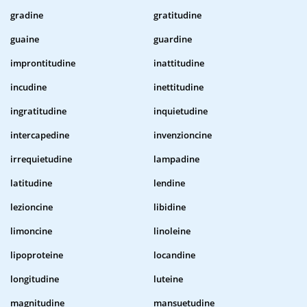
gradine
gratitudine
guaine
guardine
improntitudine
inattitudine
incudine
inettitudine
ingratitudine
inquietudine
intercapedine
invenzioncine
irrequietudine
lampadine
latitudine
lendine
lezioncine
libidine
limoncine
linoleine
lipoproteine
locandine
longitudine
luteine
magnitudine
mansuetudine