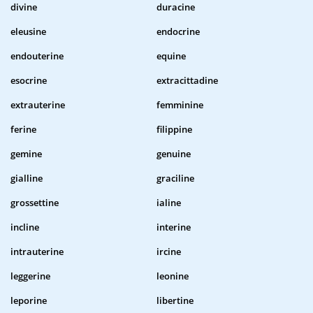
divine
duracine
eleusine
endocrine
endouterine
equine
esocrine
extracittadine
extrauterine
femminine
ferine
filippine
gemine
genuine
gialline
graciline
grossettine
ialine
incline
interine
intrauterine
ircine
leggerine
leonine
leporine
libertine