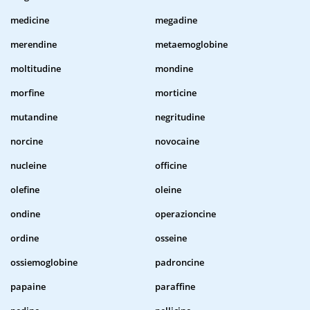
medicine
megadine
merendine
metaemoglobine
moltitudine
mondine
morfine
morticine
mutandine
negritudine
norcine
novocaine
nucleine
officine
olefine
oleine
ondine
operazioncine
ordine
osseine
ossiemoglobine
padroncine
papaine
paraffine