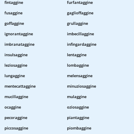
fintaggine
furfantaggine
fusaggine
gaglioffaggine
goffaggine
grullaggine
ignorantaggine
imbecillaggine
imbranataggine
infingardaggine
insulsaggine
lentaggine
leziosaggine
lombaggine
lungaggine
melensaggine
mentecattaggine
minuziosaggine
mucillaggine
mulaggine
ocaggine
oziosaggine
pecoraggine
piantaggine
piccosaggine
piombaggine