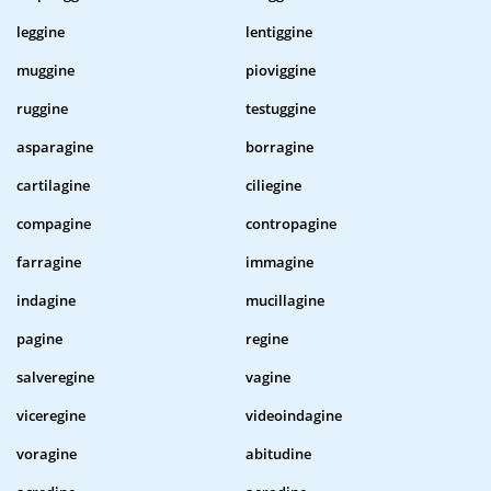
leggine
lentiggine
muggine
pioviggine
ruggine
testuggine
asparagine
borragine
cartilagine
ciliegine
compagine
contropagine
farragine
immagine
indagine
mucillagine
pagine
regine
salveregine
vagine
viceregine
videoindagine
voragine
abitudine