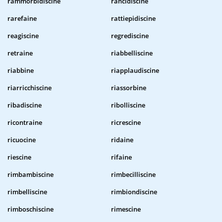
rammorbidiscine
rancidiscine
rarefaine
rattiepidiscine
reagiscine
regrediscine
retraine
riabbelliscine
riabbine
riapplaudiscine
riarricchiscine
riassorbine
ribadiscine
ribolliscine
ricontraine
ricrescine
ricuocine
ridaine
riescine
rifaine
rimbambiscine
rimbecilliscine
rimbelliscine
rimbiondiscine
rimboschiscine
rimescine