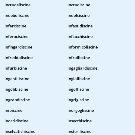
incrudeliscine
incrudiscine
indeboliscine
indolciscine
infarciscine
infastidiscine
inferociscine
infiacchiscine
infingardiscine
informicoliscine
infreddoliscine
infrolliscine
infurbiscine
ingagliardiscine
ingentiliscine
ingialliscine
ingobbiscine
ingoffiscine
ingrandiscine
ingrigiscine
inibiscine
inorgogliscine
inorridiscine
insecchiscine
inselvatichiscine
insteriliscine