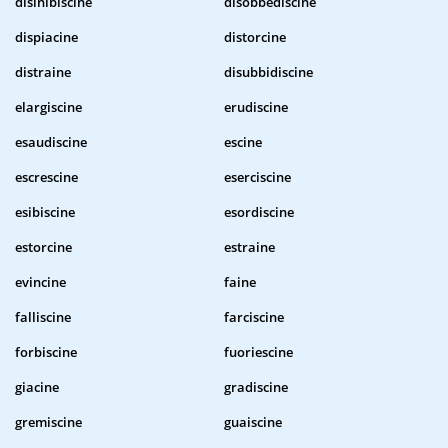
disinibiscine
disobbediscine
dispiacine
distorcine
distraine
disubbidiscine
elargiscine
erudiscine
esaudiscine
escine
escrescine
eserciscine
esibiscine
esordiscine
estorcine
estraine
evincine
faine
falliscine
farciscine
forbiscine
fuoriescine
giacine
gradiscine
gremiscine
guaiscine