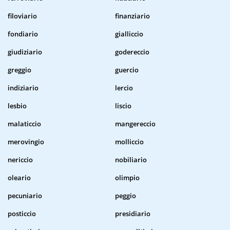
filoviario
finanziario
fondiario
gialliccio
giudiziario
godereccio
greggio
guercio
indiziario
lercio
lesbio
liscio
malaticcio
mangereccio
merovingio
molliccio
nericcio
nobiliario
oleario
olimpio
pecuniario
peggio
posticcio
presidiario