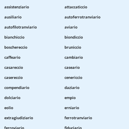
assistenziario
attaccaticcio
ausiliario
autoferrotranviario
autofilotranviario
aviario
bianchiccio
biondiccio
boschereccio
bruniccio
caffeario
cambiario
casareccio
caseario
casereccio
cenericcio
compendiario
daziario
dolciario
empio
eolio
erniario
extragiudiziario
ferrotranviario
ferroviario
fiduciario