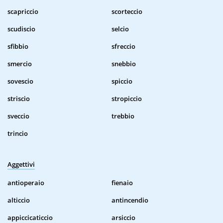
scapriccio
scorteccio
scudiscio
selcio
sfibbio
sfreccio
smercio
snebbio
sovescio
spiccio
striscio
stropiccio
sveccio
trebbio
trincio
Aggettivi
antioperaio
fienaio
alticcio
antincendio
appiccicaticcio
arsiccio