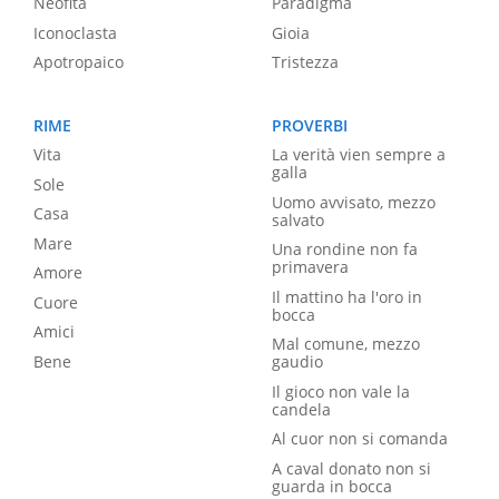
Neofita
Paradigma
Iconoclasta
Gioia
Apotropaico
Tristezza
RIME
PROVERBI
Vita
La verità vien sempre a
galla
Sole
Uomo avvisato, mezzo
Casa
salvato
Mare
Una rondine non fa
primavera
Amore
Il mattino ha l'oro in
Cuore
bocca
Amici
Mal comune, mezzo
Bene
gaudio
Il gioco non vale la
candela
Al cuor non si comanda
A caval donato non si
guarda in bocca