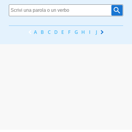
A
B
C
D
E
F
G
H
I
J
K
L
M
N