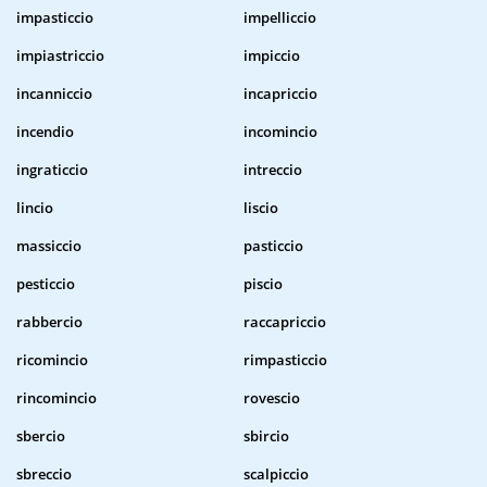
impasticcio
impelliccio
impiastriccio
impiccio
incanniccio
incapriccio
incendio
incomincio
ingraticcio
intreccio
lincio
liscio
massiccio
pasticcio
pesticcio
piscio
rabbercio
raccapriccio
ricomincio
rimpasticcio
rincomincio
rovescio
sbercio
sbircio
sbreccio
scalpiccio