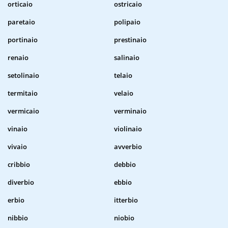
orticaio
ostricaio
paretaio
polipaio
portinaio
prestinaio
renaio
salinaio
setolinaio
telaio
termitaio
velaio
vermicaio
verminaio
vinaio
violinaio
vivaio
avverbio
cribbio
debbio
diverbio
ebbio
erbio
itterbio
nibbio
niobio