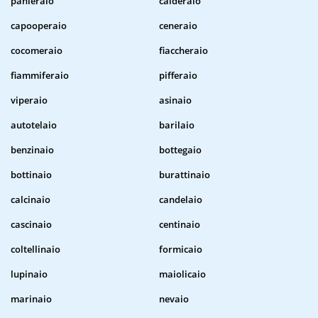
panieraio
calderaio
capooperaio
ceneraio
cocomeraio
fiaccheraio
fiammiferaio
pifferaio
viperaio
asinaio
autotelaio
barilaio
benzinaio
bottegaio
bottinaio
burattinaio
calcinaio
candelaio
cascinaio
centinaio
coltellinaio
formicaio
lupinaio
maiolicaio
marinaio
nevaio