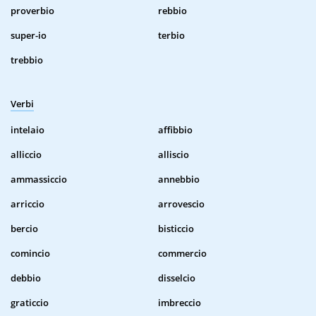
proverbio
rebbio
super-io
terbio
trebbio
Verbi
intelaio
affibbio
alliccio
alliscio
ammassiccio
annebbio
arriccio
arrovescio
bercio
bisticcio
comincio
commercio
debbio
disselcio
graticcio
imbreccio