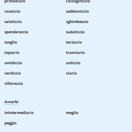
primaticcio
raccogliticcio
rossiccio
sabbioniccio
salaticcio
sghimbescio
spendereccio
sudaticcio
sveglio
terziario
topiario
tranviario
umidiccio
unticcio
verdiccio
viario
villereccio
Avverbi
inintermediario
meglio
peggio