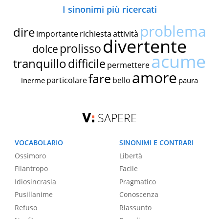
I sinonimi più ricercati
problema
dire
importante
richiesta
attività
divertente
prolisso
dolce
acume
tranquillo
difficile
permettere
amore
fare
particolare
bello
inerme
paura
SAPERE
VOCABOLARIO
SINONIMI E CONTRARI
Ossimoro
Libertà
Filantropo
Facile
Idiosincrasia
Pragmatico
Pusillanime
Conoscenza
Refuso
Riassunto