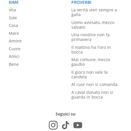
RIME
PROVERBI
Vita
La verità vien sempre a
galla
Sole
Uomo avvisato, mezzo
Casa
salvato
Mare
Una rondine non fa
primavera
Amore
Il mattino ha l'oro in
Cuore
bocca
Amici
Mal comune, mezzo
Bene
gaudio
Il gioco non vale la
candela
Al cuor non si comanda
A caval donato non si
guarda in bocca
Seguici su