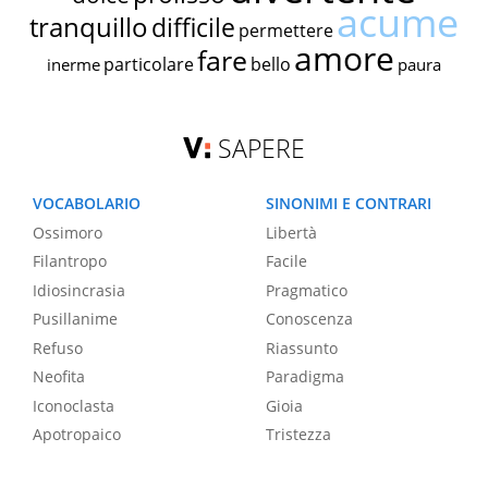
acume
tranquillo
difficile
permettere
amore
fare
particolare
bello
inerme
paura
SAPERE
VOCABOLARIO
SINONIMI E CONTRARI
Ossimoro
Libertà
Filantropo
Facile
Idiosincrasia
Pragmatico
Pusillanime
Conoscenza
Refuso
Riassunto
Neofita
Paradigma
Iconoclasta
Gioia
Apotropaico
Tristezza