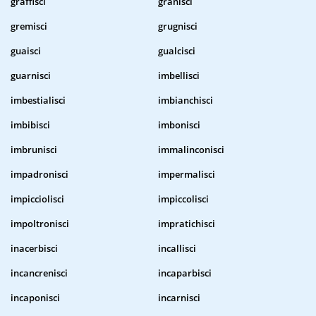
graffisci
granisci
gremisci
grugnisci
guaisci
gualcisci
guarnisci
imbellisci
imbestialisci
imbianchisci
imbibisci
imbonisci
imbrunisci
immalinconisci
impadronisci
impermalisci
impicciolisci
impiccolisci
impoltronisci
impratichisci
inacerbisci
incallisci
incancrenisci
incaparbisci
incaponisci
incarnisci