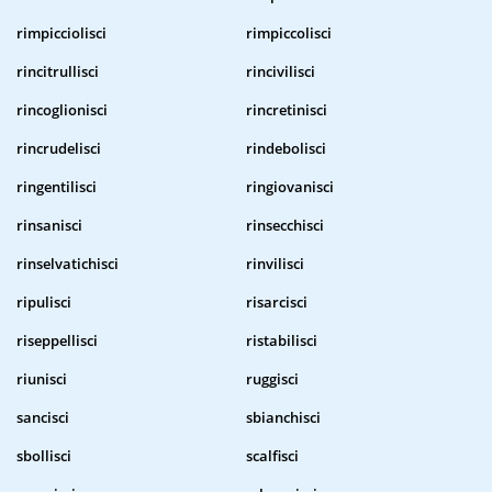
rimpicciolisci
rimpiccolisci
rincitrullisci
rincivilisci
rincoglionisci
rincretinisci
rincrudelisci
rindebolisci
ringentilisci
ringiovanisci
rinsanisci
rinsecchisci
rinselvatichisci
rinvilisci
ripulisci
risarcisci
riseppellisci
ristabilisci
riunisci
ruggisci
sancisci
sbianchisci
sbollisci
scalfisci