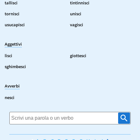
tallisci
tintinnisci
tornisci
unisci
usucapisci
vagisci
Aggettivi
lisci
giottesci
sghimbesci
Avverbi
nesci