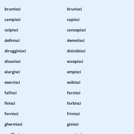
bramisci
brunisci
campisci
capisci
colpisci
concepisci
definisci
demolisci
dirugginisci
disinibisci
disunisci
eccepisci
elargisci
empisci
esercisci
esibisci
fallisci
farcisci
finisci
forbisci
fornisci
frinisci
ghermisci
gioisci