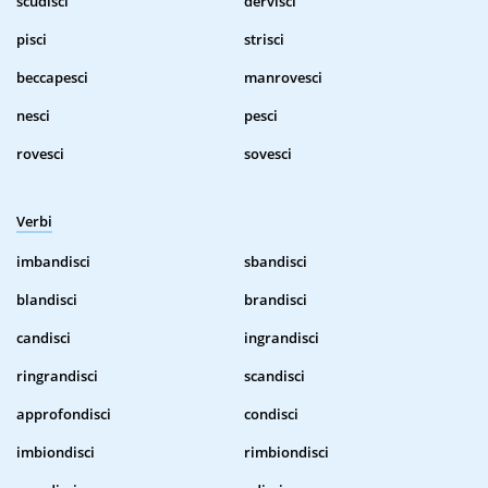
scudisci
dervisci
pisci
strisci
beccapesci
manrovesci
nesci
pesci
rovesci
sovesci
Verbi
imbandisci
sbandisci
blandisci
brandisci
candisci
ingrandisci
ringrandisci
scandisci
approfondisci
condisci
imbiondisci
rimbiondisci