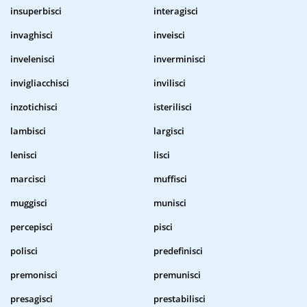
insuperbisci
interagisci
invaghisci
inveisci
invelenisci
inverminisci
invigliacchisci
invilisci
inzotichisci
isterilisci
lambisci
largisci
lenisci
lisci
marcisci
muffisci
muggisci
munisci
percepisci
pisci
polisci
predefinisci
premonisci
premunisci
presagisci
prestabilisci