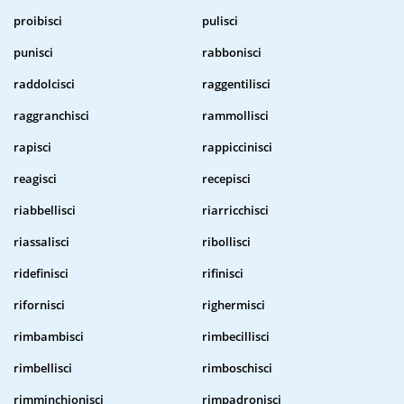
proibisci
pulisci
punisci
rabbonisci
raddolcisci
raggentilisci
raggranchisci
rammollisci
rapisci
rappiccinisci
reagisci
recepisci
riabbellisci
riarricchisci
riassalisci
ribollisci
ridefinisci
rifinisci
rifornisci
righermisci
rimbambisci
rimbecillisci
rimbellisci
rimboschisci
rimminchionisci
rimpadronisci