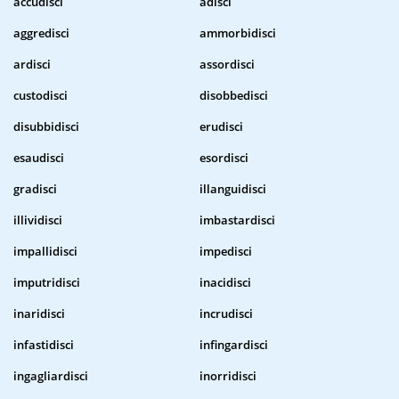
accudisci
adisci
aggredisci
ammorbidisci
ardisci
assordisci
custodisci
disobbedisci
disubbidisci
erudisci
esaudisci
esordisci
gradisci
illanguidisci
illividisci
imbastardisci
impallidisci
impedisci
imputridisci
inacidisci
inaridisci
incrudisci
infastidisci
infingardisci
ingagliardisci
inorridisci