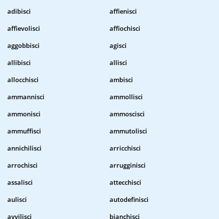
adibisci
affienisci
affievolisci
affiochisci
aggobbisci
agisci
allibisci
allisci
allocchisci
ambisci
ammannisci
ammollisci
ammonisci
ammoscisci
ammuffisci
ammutolisci
annichilisci
arricchisci
arrochisci
arrugginisci
assalisci
attecchisci
aulisci
autodefinisci
avvilisci
bianchisci