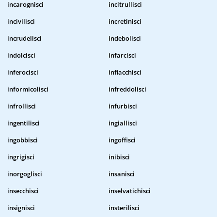
incarognisci
incitrullisci
incivilisci
incretinisci
incrudelisci
indebolisci
indolcisci
infarcisci
inferocisci
infiacchisci
informicolisci
infreddolisci
infrollisci
infurbisci
ingentilisci
ingiallisci
ingobbisci
ingoffisci
ingrigisci
inibisci
inorgoglisci
insanisci
insecchisci
inselvatichisci
insignisci
insterilisci