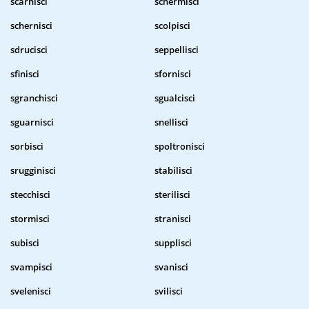
scarnisci
schermisci
schernisci
scolpisci
sdrucisci
seppellisci
sfinisci
sfornisci
sgranchisci
sgualcisci
sguarnisci
snellisci
sorbisci
spoltronisci
srugginisci
stabilisci
stecchisci
sterilisci
stormisci
stranisci
subisci
supplisci
svampisci
svanisci
svelenisci
svilisci