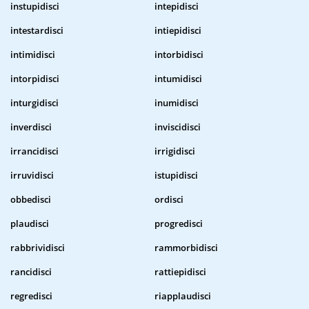
instupidisci
intepidisci
intestardisci
intiepidisci
intimidisci
intorbidisci
intorpidisci
intumidisci
inturgidisci
inumidisci
inverdisci
inviscidisci
irrancidisci
irrigidisci
irruvidisci
istupidisci
obbedisci
ordisci
plaudisci
progredisci
rabbrividisci
rammorbidisci
rancidisci
rattiepidisci
regredisci
riapplaudisci