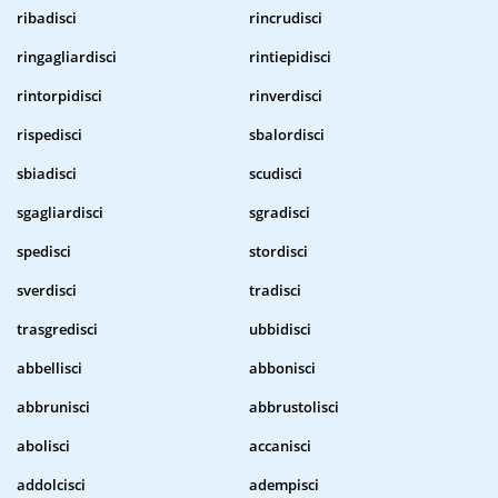
ribadisci
rincrudisci
ringagliardisci
rintiepidisci
rintorpidisci
rinverdisci
rispedisci
sbalordisci
sbiadisci
scudisci
sgagliardisci
sgradisci
spedisci
stordisci
sverdisci
tradisci
trasgredisci
ubbidisci
abbellisci
abbonisci
abbrunisci
abbrustolisci
abolisci
accanisci
addolcisci
adempisci