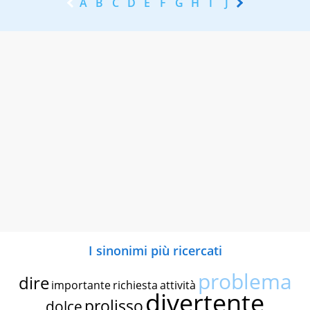
A
B
C
D
E
F
G
H
I
J
K
L
M
N
I sinonimi più ricercati
problema
dire
importante
richiesta
attività
divertente
prolisso
dolce