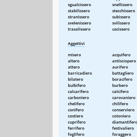
sgualcissero
snellissero
stabilissero
stecchissero
stranissero
subissero
svelenissero
svilissero
trasalissero
uscissero
Aggettivi
misero
acquifero
altero
antisciopero
attero
aurifero
barricadiero
battagliero
bilatero
boracifero
bulbifero
burbero
calcarifero
calcifero
carboniero
carovaniero
chelifero
chilifero
conifero
conserviero
costiero
cotoniero
cuprifero
diamantifer
ferrifero
festivaliero
foglifero
foraggero