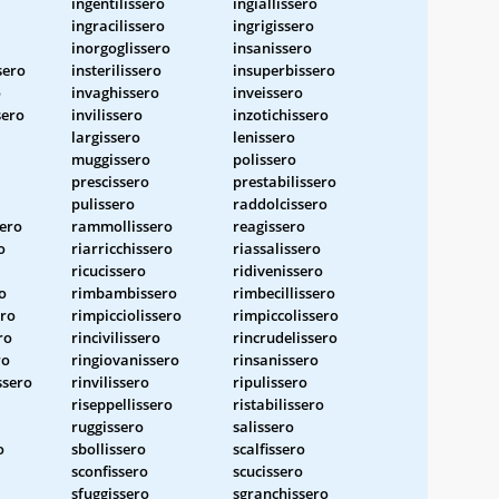
ingentilissero
ingiallissero
ingracilissero
ingrigissero
inorgoglissero
insanissero
sero
insterilissero
insuperbissero
o
invaghissero
inveissero
sero
invilissero
inzotichissero
largissero
lenissero
muggissero
polissero
prescissero
prestabilissero
pulissero
raddolcissero
ero
rammollissero
reagissero
o
riarricchissero
riassalissero
ricucissero
ridivenissero
o
rimbambissero
rimbecillissero
ero
rimpicciolissero
rimpiccolissero
ro
rincivilissero
rincrudelissero
ro
ringiovanissero
rinsanissero
ssero
rinvilissero
ripulissero
riseppellissero
ristabilissero
ruggissero
salissero
o
sbollissero
scalfissero
sconfissero
scucissero
sfuggissero
sgranchissero