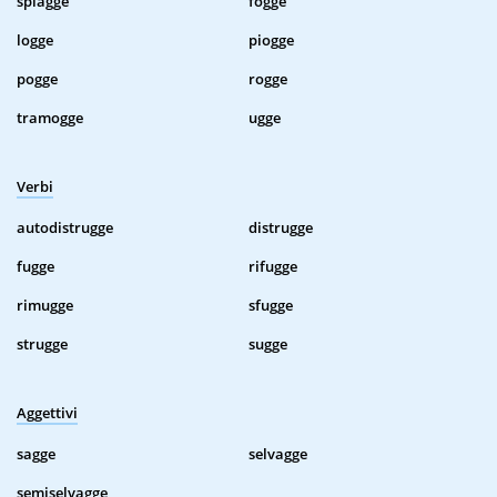
spiagge
fogge
logge
piogge
pogge
rogge
tramogge
ugge
Verbi
autodistrugge
distrugge
fugge
rifugge
rimugge
sfugge
strugge
sugge
Aggettivi
sagge
selvagge
semiselvagge