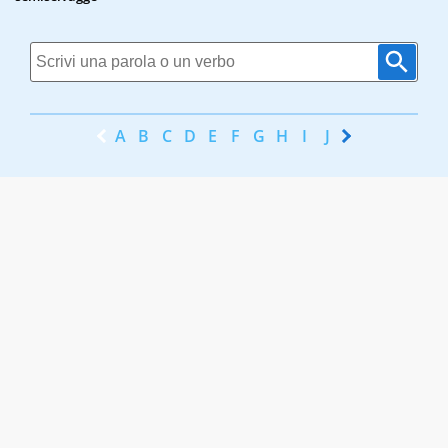
A
B
C
D
E
F
G
H
I
J
K
L
M
N