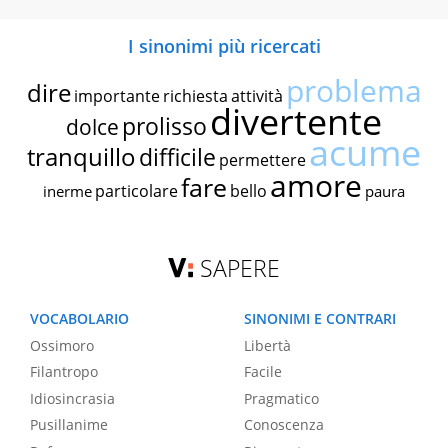
I sinonimi più ricercati
problema
dire
importante
richiesta
attività
divertente
prolisso
dolce
acume
tranquillo
difficile
permettere
amore
fare
particolare
bello
inerme
paura
SAPERE
VOCABOLARIO
SINONIMI E CONTRARI
Ossimoro
Libertà
Filantropo
Facile
Idiosincrasia
Pragmatico
Pusillanime
Conoscenza