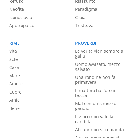
Refuso
Riassunto
Neofita
Paradigma
Iconoclasta
Gioia
Apotropaico
Tristezza
RIME
PROVERBI
Vita
La verità vien sempre a
galla
Sole
Uomo avvisato, mezzo
Casa
salvato
Mare
Una rondine non fa
primavera
Amore
Il mattino ha l'oro in
Cuore
bocca
Amici
Mal comune, mezzo
Bene
gaudio
Il gioco non vale la
candela
Al cuor non si comanda
A caval donato non si