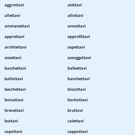
aggrottavi
alettavi
allettavi
allottavi
ammanettavi
annottavi
apprettavi
approfittavi
architettavi
aspettavi
assettavi
assoggettavi
bacchettavi
balbettavi
ballottavi
banchettavi
becchettavi
biscottavi
boicottavi
borbottavi
brevettavi
bruttavi
buttavi
calettavi
capottavi
cappottavi