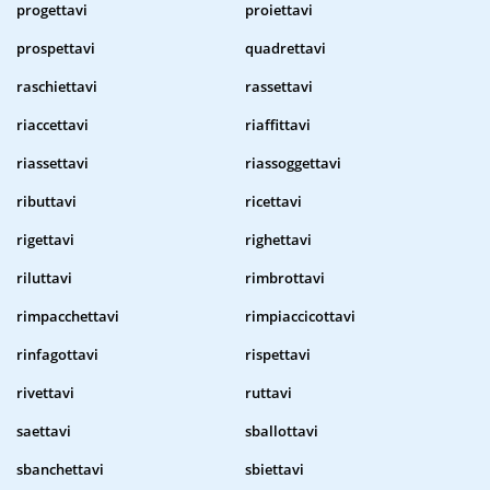
progettavi
proiettavi
prospettavi
quadrettavi
raschiettavi
rassettavi
riaccettavi
riaffittavi
riassettavi
riassoggettavi
ributtavi
ricettavi
rigettavi
righettavi
riluttavi
rimbrottavi
rimpacchettavi
rimpiaccicottavi
rinfagottavi
rispettavi
rivettavi
ruttavi
saettavi
sballottavi
sbanchettavi
sbiettavi