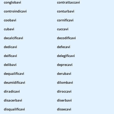
conglobavi
contrattaccavi
controindicavi
conturbavi
coobavi
cornificavi
cubavi
cuccavi
decalcificavi
decodificavi
dedicavi
defecavi
deificavi
delegificavi
delibavi
deprecavi
dequalificavi
derubavi
deumidificavi
dilombavi
diradicavi
diroccavi
disacerbavi
diserbavi
disqualificavi
dissecavi