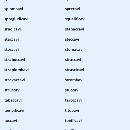
spiombavi
sprecavi
spregiudicavi
squalificavi
sradicavi
stabaccavi
staccavi
steccavi
stoccavi
stomacavi
straboccavi
straccavi
strapiombavi
strascicavi
stravaccavi
strombavi
struccavi
stuccavi
tabaccavi
taroccavi
tempificavi
titubavi
toccavi
tonificavi