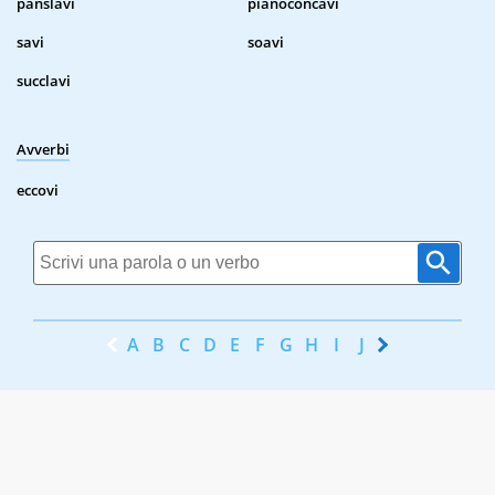
panslavi
pianoconcavi
savi
soavi
succlavi
Avverbi
eccovi
A
B
C
D
E
F
G
H
I
J
K
L
M
N