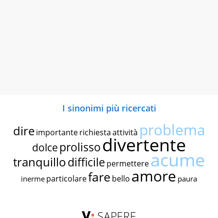
I sinonimi più ricercati
problema
dire
importante
richiesta
attività
divertente
prolisso
dolce
acume
tranquillo
difficile
permettere
amore
fare
particolare
bello
inerme
paura
SAPERE