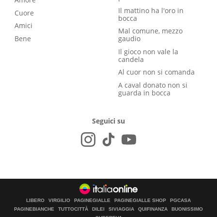
Il mattino ha l'oro in
Cuore
bocca
Amici
Mal comune, mezzo
Bene
gaudio
Il gioco non vale la
candela
Al cuor non si comanda
A caval donato non si
guarda in bocca
Seguici su
LIBERO
VIRGILIO
PAGINEGIALLE
PAGINEGIALLE SHOP
PGCASA
PAGINEBIANCHE
TUTTOCITTÀ
DILEI
SIVIAGGIA
QUIFINANZA
BUONISSIMO