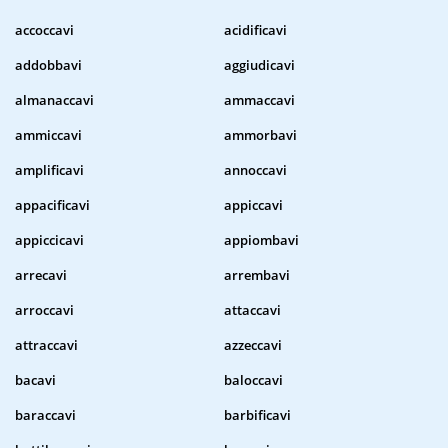
accoccavi
acidificavi
addobbavi
aggiudicavi
almanaccavi
ammaccavi
ammiccavi
ammorbavi
amplificavi
annoccavi
appacificavi
appiccavi
appiccicavi
appiombavi
arrecavi
arrembavi
arroccavi
attaccavi
attraccavi
azzeccavi
bacavi
baloccavi
baraccavi
barbificavi