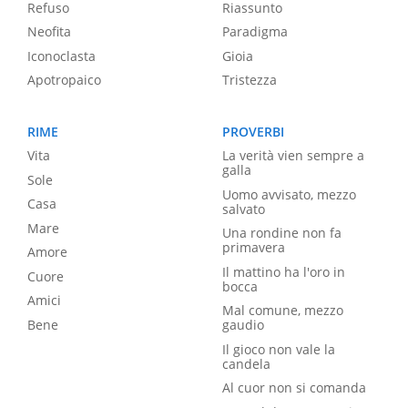
Refuso
Riassunto
Neofita
Paradigma
Iconoclasta
Gioia
Apotropaico
Tristezza
RIME
PROVERBI
Vita
La verità vien sempre a
galla
Sole
Uomo avvisato, mezzo
Casa
salvato
Mare
Una rondine non fa
primavera
Amore
Il mattino ha l'oro in
Cuore
bocca
Amici
Mal comune, mezzo
Bene
gaudio
Il gioco non vale la
candela
Al cuor non si comanda