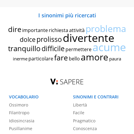
I sinonimi più ricercati
problema
dire
importante
richiesta
attività
divertente
prolisso
dolce
acume
tranquillo
difficile
permettere
amore
fare
particolare
bello
inerme
paura
SAPERE
VOCABOLARIO
SINONIMI E CONTRARI
Ossimoro
Libertà
Filantropo
Facile
Idiosincrasia
Pragmatico
Pusillanime
Conoscenza