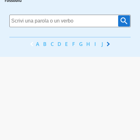
rossoblu
A
B
C
D
E
F
G
H
I
J
K
L
M
N