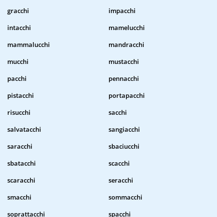
gracchi
impacchi
intacchi
mamelucchi
mammalucchi
mandracchi
mucchi
mustacchi
pacchi
pennacchi
pistacchi
portapacchi
risucchi
sacchi
salvatacchi
sangiacchi
saracchi
sbaciucchi
sbatacchi
scacchi
scaracchi
seracchi
smacchi
sommacchi
soprattacchi
spacchi