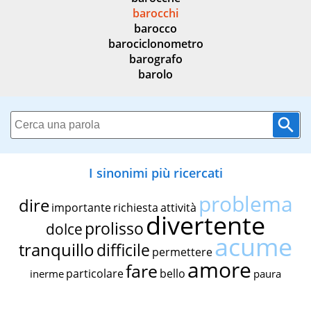
barocchi
barocco
barociclonometro
barografo
barolo
I sinonimi più ricercati
problema
dire
importante
richiesta
attività
divertente
prolisso
dolce
acume
tranquillo
difficile
permettere
amore
fare
particolare
bello
inerme
paura