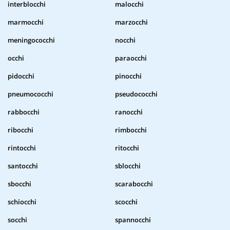
interblocchi
malocchi
marmocchi
marzocchi
meningococchi
nocchi
occhi
paraocchi
pidocchi
pinocchi
pneumococchi
pseudococchi
rabbocchi
ranocchi
ribocchi
rimbocchi
rintocchi
ritocchi
santocchi
sblocchi
sbocchi
scarabocchi
schiocchi
scocchi
socchi
spannocchi