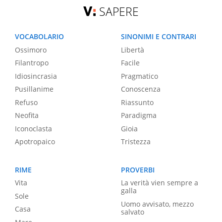
SAPERE
VOCABOLARIO
SINONIMI E CONTRARI
Ossimoro
Libertà
Filantropo
Facile
Idiosincrasia
Pragmatico
Pusillanime
Conoscenza
Refuso
Riassunto
Neofita
Paradigma
Iconoclasta
Gioia
Apotropaico
Tristezza
RIME
PROVERBI
Vita
La verità vien sempre a
galla
Sole
Uomo avvisato, mezzo
Casa
salvato