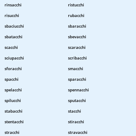
rinsacchi
ristucchi
risucchi
rubacchi
sbaciucchi
sbaracchi
sbatacchi
sbevacchi
scacchi
scaracchi
sciupacchi
scribacchi
sforacchi
smacchi
spacchi
sparacchi
spelacchi
spennacchi
spilucchi
sputacchi
stabacchi
stacchi
stentacchi
stiracchi
stracchi
stravacchi