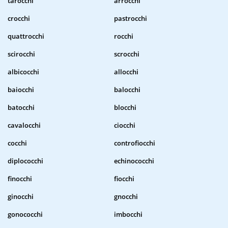
tarocchi
arrocchi
crocchi
pastrocchi
quattrocchi
rocchi
scirocchi
scrocchi
albicocchi
allocchi
baiocchi
balocchi
batocchi
blocchi
cavalocchi
ciocchi
cocchi
controfiocchi
diplococchi
echinococchi
finocchi
fiocchi
ginocchi
gnocchi
gonococchi
imbocchi