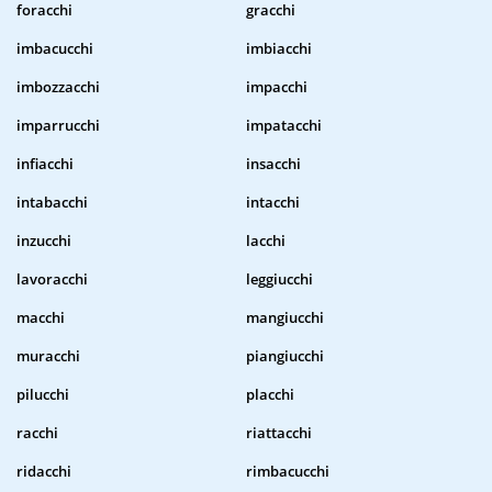
foracchi
gracchi
imbacucchi
imbiacchi
imbozzacchi
impacchi
imparrucchi
impatacchi
infiacchi
insacchi
intabacchi
intacchi
inzucchi
lacchi
lavoracchi
leggiucchi
macchi
mangiucchi
muracchi
piangiucchi
pilucchi
placchi
racchi
riattacchi
ridacchi
rimbacucchi