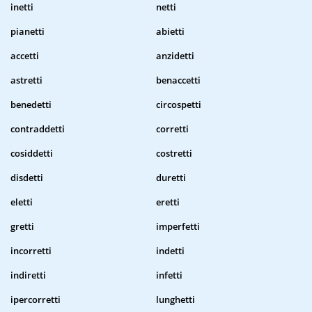
inetti
netti
pianetti
abietti
accetti
anzidetti
astretti
benaccetti
benedetti
circospetti
contraddetti
corretti
cosiddetti
costretti
disdetti
duretti
eletti
eretti
gretti
imperfetti
incorretti
indetti
indiretti
infetti
ipercorretti
lunghetti