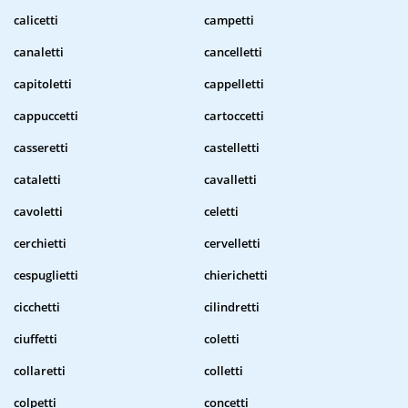
calicetti
campetti
canaletti
cancelletti
capitoletti
cappelletti
cappuccetti
cartoccetti
casseretti
castelletti
cataletti
cavalletti
cavoletti
celetti
cerchietti
cervelletti
cespuglietti
chierichetti
cicchetti
cilindretti
ciuffetti
coletti
collaretti
colletti
colpetti
concetti