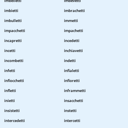
imbelletti
imbevetti
imbietti
imbrachetti
imbulletti
immetti
impacchetti
impachetti
incapretti
incedetti
incetti
inchiavetti
incombetti
indetti
infetti
infialetti
infiocchetti
infioretti
infletti
inframmetti
inietti
insacchetti
insistetti
instetti
intercedetti
intercetti