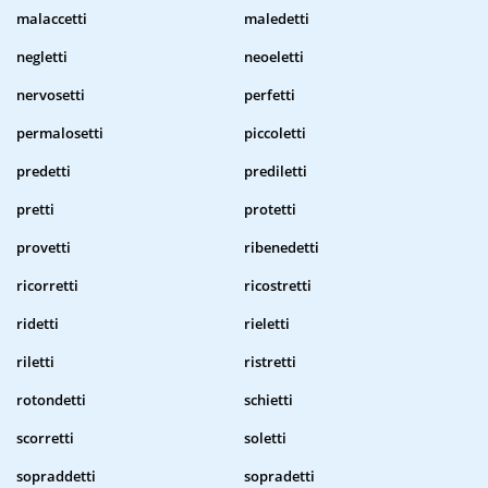
malaccetti
maledetti
negletti
neoeletti
nervosetti
perfetti
permalosetti
piccoletti
predetti
prediletti
pretti
protetti
provetti
ribenedetti
ricorretti
ricostretti
ridetti
rieletti
riletti
ristretti
rotondetti
schietti
scorretti
soletti
sopraddetti
sopradetti