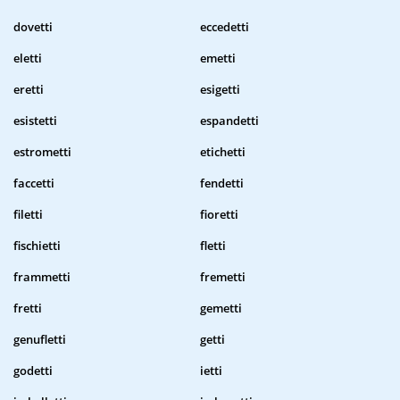
dovetti
eccedetti
eletti
emetti
eretti
esigetti
esistetti
espandetti
estrometti
etichetti
faccetti
fendetti
filetti
fioretti
fischietti
fletti
frammetti
fremetti
fretti
gemetti
genufletti
getti
godetti
ietti