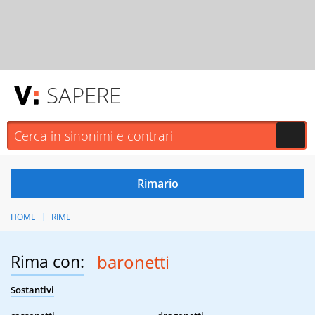
SAPERE
HOME
RIME
Rima con:
baronetti
Sostantivi