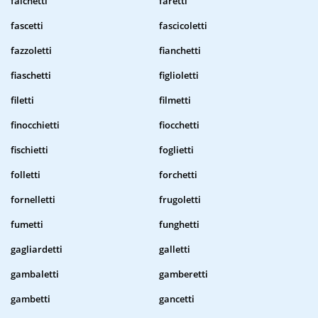
falchetti
faretti
fascetti
fascicoletti
fazzoletti
fianchetti
fiaschetti
figlioletti
filetti
filmetti
finocchietti
fiocchetti
fischietti
foglietti
folletti
forchetti
fornelletti
frugoletti
fumetti
funghetti
gagliardetti
galletti
gambaletti
gamberetti
gambetti
gancetti