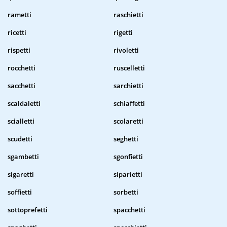
rametti
raschietti
ricetti
rigetti
rispetti
rivoletti
rocchetti
ruscelletti
sacchetti
sarchietti
scaldaletti
schiaffetti
scialletti
scolaretti
scudetti
seghetti
sgambetti
sgonfietti
sigaretti
siparietti
soffietti
sorbetti
sottoprefetti
spacchetti