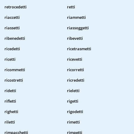
retrocedetti
retti
riaccetti
riammetti
riassetti
riassoggetti
ribenedetti
ribevetti
ricedetti
ricetrasmetti
ricetti
ricevetti
ricommetti
ricorretti
ricostretti
ricredetti
ridetti
rieletti
rifletti
rigetti
righetti
rigodetti
riletti
rimetti
rimpacchetti
rimpetti