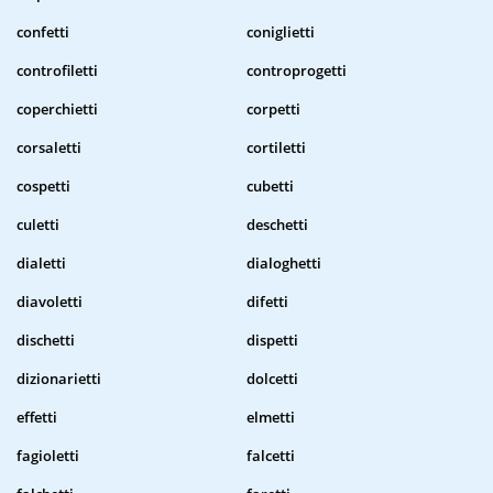
confetti
coniglietti
controfiletti
controprogetti
coperchietti
corpetti
corsaletti
cortiletti
cospetti
cubetti
culetti
deschetti
dialetti
dialoghetti
diavoletti
difetti
dischetti
dispetti
dizionarietti
dolcetti
effetti
elmetti
fagioletti
falcetti