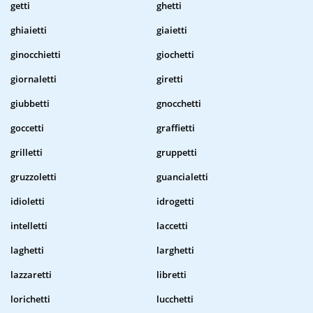
getti
ghetti
ghiaietti
giaietti
ginocchietti
giochetti
giornaletti
giretti
giubbetti
gnocchetti
goccetti
graffietti
grilletti
gruppetti
gruzzoletti
guancialetti
idioletti
idrogetti
intelletti
laccetti
laghetti
larghetti
lazzaretti
libretti
lorichetti
lucchetti