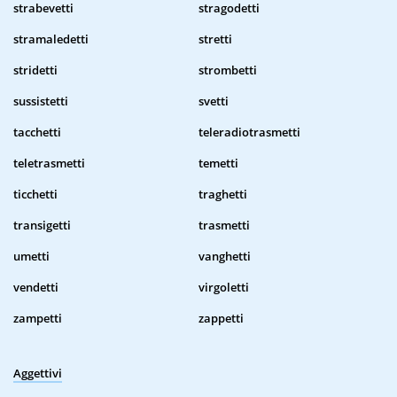
strabevetti
stragodetti
stramaledetti
stretti
stridetti
strombetti
sussistetti
svetti
tacchetti
teleradiotrasmetti
teletrasmetti
temetti
ticchetti
traghetti
transigetti
trasmetti
umetti
vanghetti
vendetti
virgoletti
zampetti
zappetti
Aggettivi