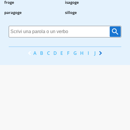
froge
isagoge
paragoge
silloge
A
B
C
D
E
F
G
H
I
J
K
L
M
N