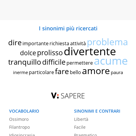
I sinonimi più ricercati
problema
dire
importante
richiesta
attività
divertente
prolisso
dolce
acume
tranquillo
difficile
permettere
amore
fare
particolare
bello
inerme
paura
SAPERE
VOCABOLARIO
SINONIMI E CONTRARI
Ossimoro
Libertà
Filantropo
Facile
Idiosincrasia
Pragmatico