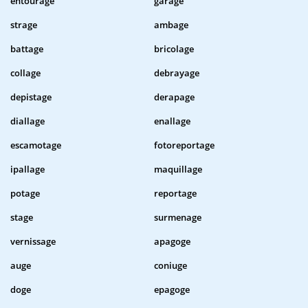
entourage
garage
strage
ambage
battage
bricolage
collage
debrayage
depistage
derapage
diallage
enallage
escamotage
fotoreportage
ipallage
maquillage
potage
reportage
stage
surmenage
vernissage
apagoge
auge
coniuge
doge
epagoge