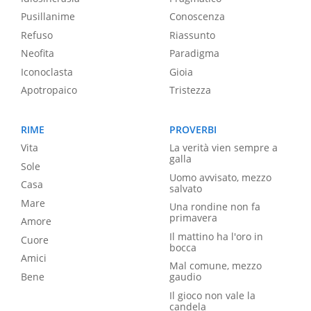
Pusillanime
Conoscenza
Refuso
Riassunto
Neofita
Paradigma
Iconoclasta
Gioia
Apotropaico
Tristezza
RIME
PROVERBI
Vita
La verità vien sempre a
galla
Sole
Uomo avvisato, mezzo
Casa
salvato
Mare
Una rondine non fa
primavera
Amore
Il mattino ha l'oro in
Cuore
bocca
Amici
Mal comune, mezzo
Bene
gaudio
Il gioco non vale la
candela