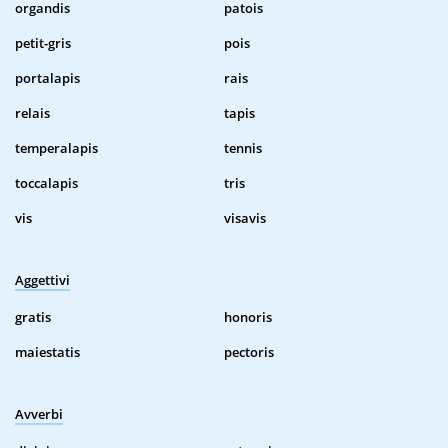
organdis
patois
petit-gris
pois
portalapis
rais
relais
tapis
temperalapis
tennis
toccalapis
tris
vis
visavis
Aggettivi
gratis
honoris
maiestatis
pectoris
Avverbi