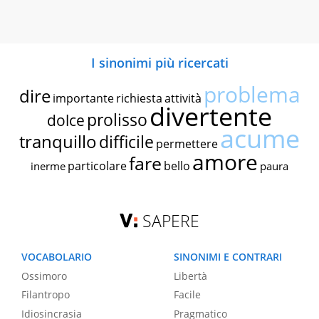
I sinonimi più ricercati
problema
dire
importante
richiesta
attività
divertente
prolisso
dolce
acume
tranquillo
difficile
permettere
amore
fare
particolare
bello
inerme
paura
SAPERE
VOCABOLARIO
SINONIMI E CONTRARI
Ossimoro
Libertà
Filantropo
Facile
Idiosincrasia
Pragmatico