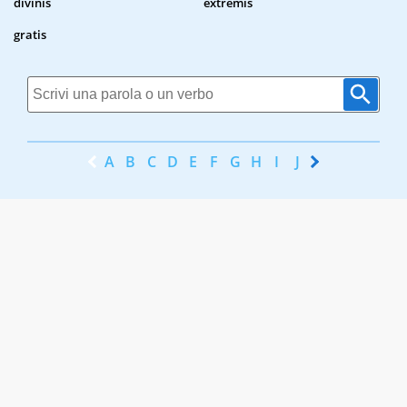
divinis
extremis
gratis
A
B
C
D
E
F
G
H
I
J
K
L
M
N