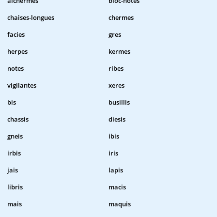
alchermes
bloc-notes
chaises-longues
chermes
facies
gres
herpes
kermes
notes
ribes
vigilantes
xeres
bis
busillis
chassis
diesis
gneis
ibis
irbis
iris
jais
lapis
libris
macis
mais
maquis