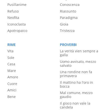
Pusillanime
Conoscenza
Refuso
Riassunto
Neofita
Paradigma
Iconoclasta
Gioia
Apotropaico
Tristezza
RIME
PROVERBI
Vita
La verità vien sempre a
galla
Sole
Uomo avvisato, mezzo
Casa
salvato
Mare
Una rondine non fa
primavera
Amore
Il mattino ha l'oro in
Cuore
bocca
Amici
Mal comune, mezzo
Bene
gaudio
Il gioco non vale la
candela