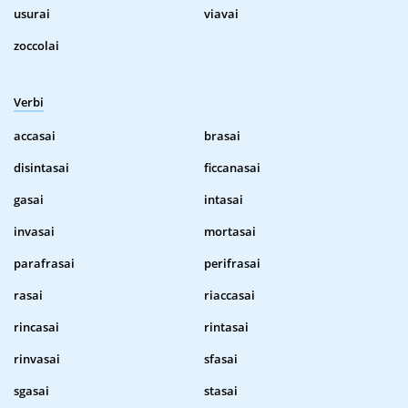
usurai
viavai
zoccolai
Verbi
accasai
brasai
disintasai
ficcanasai
gasai
intasai
invasai
mortasai
parafrasai
perifrasai
rasai
riaccasai
rincasai
rintasai
rinvasai
sfasai
sgasai
stasai