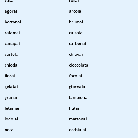
vasai
rosai
agorai
arcolai
bottonai
brumai
calamai
calzolai
canapai
carbonai
cartolai
chiavai
chiodai
cioccolatai
fiorai
focolai
gelatai
giornalai
granai
lampionai
letamai
liutai
lodolai
mattonai
notai
occhialai