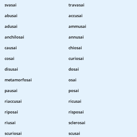
svasai
travasai
abusai
accusai
adusai
ammusai
anchilosai
annusai
causai
chiosai
cosai
curiosai
disusai
dosai
metamorfosai
osai
pausai
posai
riaccusai
ricusai
riposai
risposai
riusai
sclerosai
scuriosai
scusai