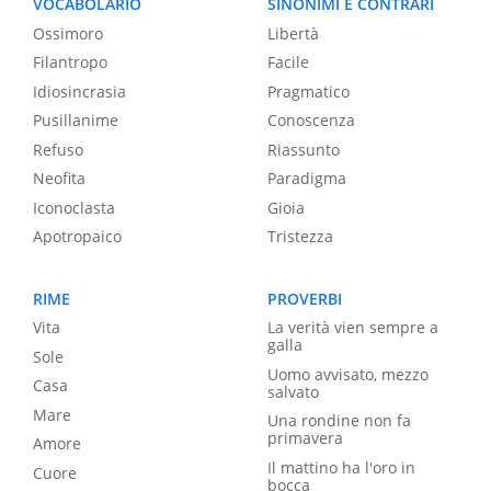
VOCABOLARIO
SINONIMI E CONTRARI
Ossimoro
Libertà
Filantropo
Facile
Idiosincrasia
Pragmatico
Pusillanime
Conoscenza
Refuso
Riassunto
Neofita
Paradigma
Iconoclasta
Gioia
Apotropaico
Tristezza
RIME
PROVERBI
Vita
La verità vien sempre a
galla
Sole
Uomo avvisato, mezzo
Casa
salvato
Mare
Una rondine non fa
primavera
Amore
Il mattino ha l'oro in
Cuore
bocca