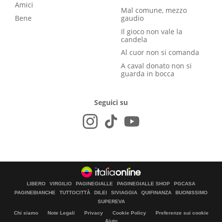
Amici
Mal comune, mezzo
Bene
gaudio
Il gioco non vale la
candela
Al cuor non si comanda
A caval donato non si
guarda in bocca
Seguici su
LIBERO
VIRGILIO
PAGINEGIALLE
PAGINEGIALLE SHOP
PGCASA
PAGINEBIANCHE
TUTTOCITTÀ
DILEI
SIVIAGGIA
QUIFINANZA
BUONISSIMO
SUPEREVA
Chi siamo
Note Legali
Privacy
Cookie Policy
Preferenze sui cookie
Aiuto