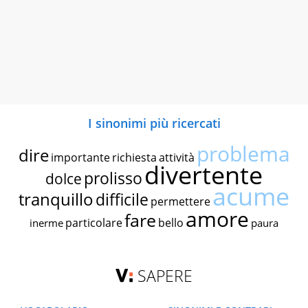
I sinonimi più ricercati
problema
dire
importante
richiesta
attività
divertente
prolisso
dolce
acume
tranquillo
difficile
permettere
amore
fare
particolare
bello
inerme
paura
SAPERE