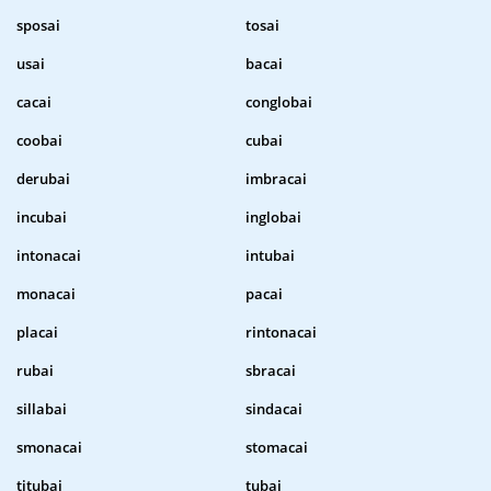
sposai
tosai
usai
bacai
cacai
conglobai
coobai
cubai
derubai
imbracai
incubai
inglobai
intonacai
intubai
monacai
pacai
placai
rintonacai
rubai
sbracai
sillabai
sindacai
smonacai
stomacai
titubai
tubai