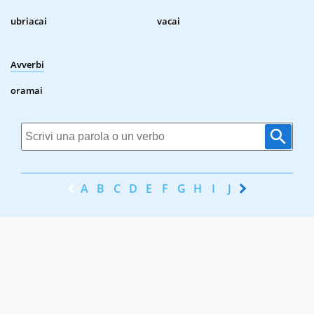
ubriacai
vacai
Avverbi
oramai
A
B
C
D
E
F
G
H
I
J
K
L
M
N