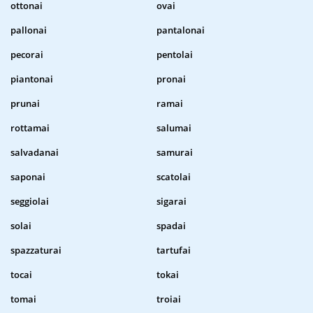
ottonai
ovai
pallonai
pantalonai
pecorai
pentolai
piantonai
pronai
prunai
ramai
rottamai
salumai
salvadanai
samurai
saponai
scatolai
seggiolai
sigarai
solai
spadai
spazzaturai
tartufai
tocai
tokai
tomai
troiai