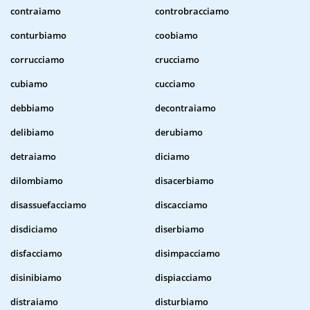
contraiamo
controbracciamo
conturbiamo
coobiamo
corrucciamo
crucciamo
cubiamo
cucciamo
debbiamo
decontraiamo
delibiamo
derubiamo
detraiamo
diciamo
dilombiamo
disacerbiamo
disassuefacciamo
discacciamo
disdiciamo
diserbiamo
disfacciamo
disimpacciamo
disinibiamo
dispiacciamo
distraiamo
disturbiamo