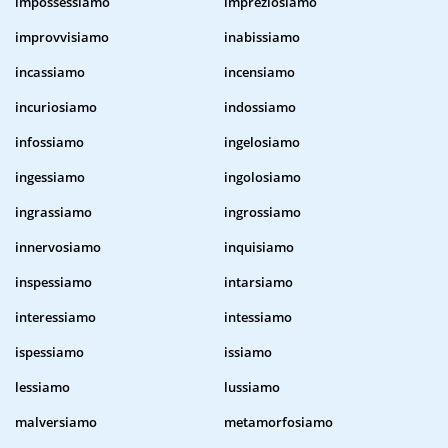
impossessiamo
impreziosiamo
improvvisiamo
inabissiamo
incassiamo
incensiamo
incuriosiamo
indossiamo
infossiamo
ingelosiamo
ingessiamo
ingolosiamo
ingrassiamo
ingrossiamo
innervosiamo
inquisiamo
inspessiamo
intarsiamo
interessiamo
intessiamo
ispessiamo
issiamo
lessiamo
lussiamo
malversiamo
metamorfosiamo