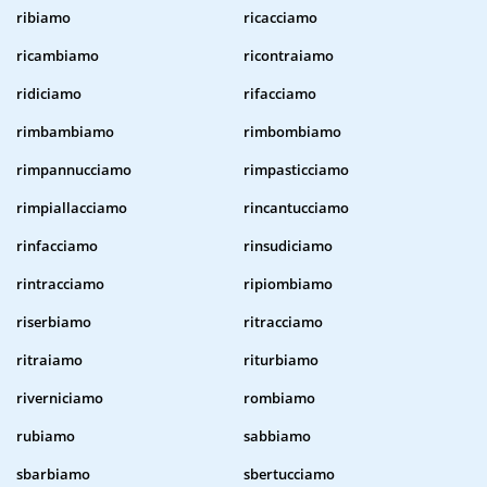
ribiamo
ricacciamo
ricambiamo
ricontraiamo
ridiciamo
rifacciamo
rimbambiamo
rimbombiamo
rimpannucciamo
rimpasticciamo
rimpiallacciamo
rincantucciamo
rinfacciamo
rinsudiciamo
rintracciamo
ripiombiamo
riserbiamo
ritracciamo
ritraiamo
riturbiamo
riverniciamo
rombiamo
rubiamo
sabbiamo
sbarbiamo
sbertucciamo