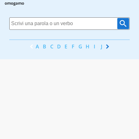
omogamo
A
B
C
D
E
F
G
H
I
J
K
L
M
N