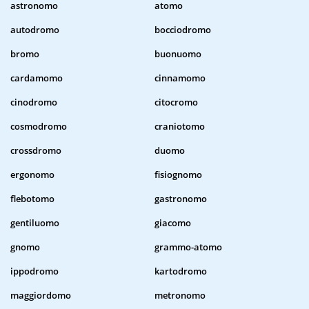
astronomo
atomo
autodromo
bocciodromo
bromo
buonuomo
cardamomo
cinnamomo
cinodromo
citocromo
cosmodromo
craniotomo
crossdromo
duomo
ergonomo
fisiognomo
flebotomo
gastronomo
gentiluomo
giacomo
gnomo
grammo-atomo
ippodromo
kartodromo
maggiordomo
metronomo