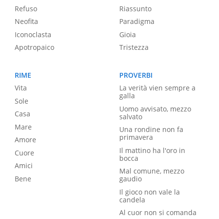
Refuso
Riassunto
Neofita
Paradigma
Iconoclasta
Gioia
Apotropaico
Tristezza
RIME
PROVERBI
Vita
La verità vien sempre a
galla
Sole
Uomo avvisato, mezzo
Casa
salvato
Mare
Una rondine non fa
primavera
Amore
Il mattino ha l'oro in
Cuore
bocca
Amici
Mal comune, mezzo
Bene
gaudio
Il gioco non vale la
candela
Al cuor non si comanda