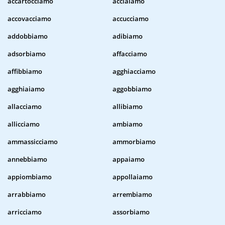
accartocciamo
acciaiamo
accovacciamo
accucciamo
addobbiamo
adibiamo
adsorbiamo
affacciamo
affibbiamo
agghiacciamo
agghiaiamo
aggobbiamo
allacciamo
allibiamo
allicciamo
ambiamo
ammassicciamo
ammorbiamo
annebbiamo
appaiamo
appiombiamo
appollaiamo
arrabbiamo
arrembiamo
arricciamo
assorbiamo