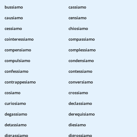
bussiamo
cassiamo
causiamo
censiamo
cessiamo
chiosiamo
cointeressiamo
compassiamo
compensiamo
complessiamo
compulsiamo
condensiamo
confessiamo
contessiamo
contrappesiamo
conversiamo
cosiamo
crossiamo
curiosiamo
declassiamo
degassiamo
derequisiamo
detassiamo
diesiamo
digrassiamo
digrossiamo