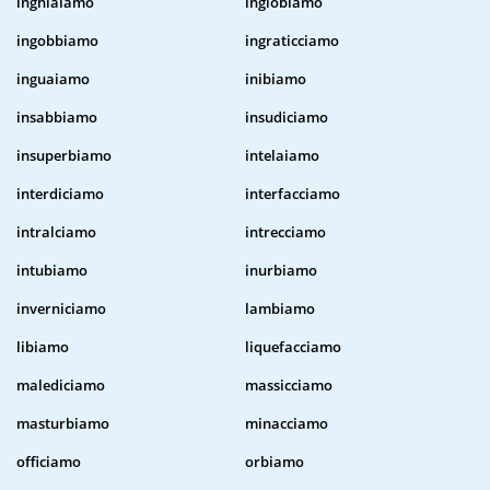
inghiaiamo
inglobiamo
ingobbiamo
ingraticciamo
inguaiamo
inibiamo
insabbiamo
insudiciamo
insuperbiamo
intelaiamo
interdiciamo
interfacciamo
intralciamo
intrecciamo
intubiamo
inurbiamo
inverniciamo
lambiamo
libiamo
liquefacciamo
malediciamo
massicciamo
masturbiamo
minacciamo
officiamo
orbiamo