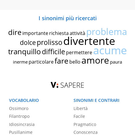
I sinonimi più ricercati
problema
dire
importante
richiesta
attività
divertente
prolisso
dolce
acume
tranquillo
difficile
permettere
amore
fare
particolare
bello
inerme
paura
SAPERE
VOCABOLARIO
SINONIMI E CONTRARI
Ossimoro
Libertà
Filantropo
Facile
Idiosincrasia
Pragmatico
Pusillanime
Conoscenza