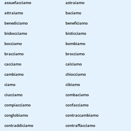
assuefacciamo
astraiamo
attraiamo
baciamo
benediciamo
beneficiamo
bisbocciamo
bisticciamo
bocciamo
bombiamo
bracciamo
brocciamo
cacciamo
calciamo
cambiamo
chiocciamo
ciamo
cibiamo
ciucciamo
combaciamo
compiacciamo
confacciamo
conglobiamo
contraccambiamo
contraddiciamo
contraffacciamo