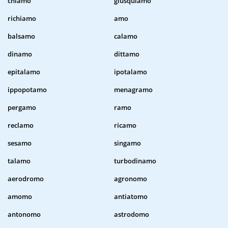
chiamo
giusquiamo
richiamo
amo
balsamo
calamo
dinamo
dittamo
epitalamo
ipotalamo
ippopotamo
menagramo
pergamo
ramo
reclamo
ricamo
sesamo
singamo
talamo
turbodinamo
aerodromo
agronomo
amomo
antiatomo
antonomo
astrodomo