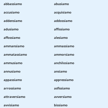
abbassiamo
abusiamo
accusiamo
acquisiamo
addensiamo
addossiamo
adusiamo
affissiamo
affossiamo
alesiamo
ammansiamo
ammassiamo
ammatassiamo
ammorsiamo
ammusiamo
anchilosiamo
annusiamo
ansiamo
appassiamo
appressiamo
arrossiamo
asfissiamo
attraversiamo
avversiamo
avvisiamo
bissiamo