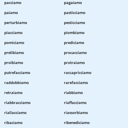
pacciamo
pagaiamo
paiamo
pasticciamo
perturbiamo
pesticciamo
piacciamo
piombiamo
pomiciamo
prediciamo
prelibiamo
procacciamo
proibiamo
protraiamo
putrefacciamo
raccapricciamo
raddobbiamo
rarefacciamo
retraiamo
riabbiamo
riabbracciamo
riaffacciamo
riallacciamo
riassorbiamo
ribaciamo
ribenediciamo