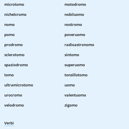
microtomo
motodromo
nichelcromo
nobiluomo
nomo
nostromo
pomo
poveruomo
prodromo
radioastronomo
sclerotomo
sintomo
spaziodromo
superuomo
tomo
tonsillotomo
ultramicrotomo
uomo
urocromo
valentuomo
velodromo
zigomo
Verbi