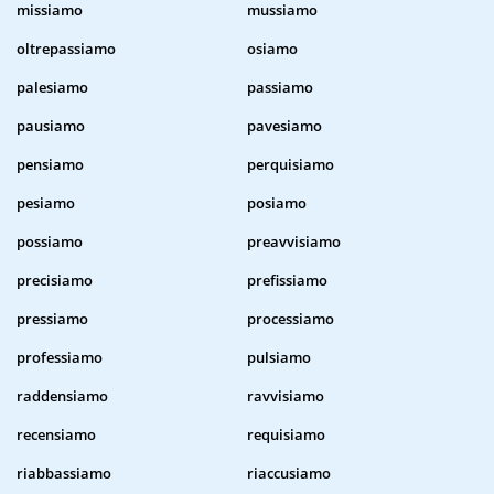
missiamo
mussiamo
oltrepassiamo
osiamo
palesiamo
passiamo
pausiamo
pavesiamo
pensiamo
perquisiamo
pesiamo
posiamo
possiamo
preavvisiamo
precisiamo
prefissiamo
pressiamo
processiamo
professiamo
pulsiamo
raddensiamo
ravvisiamo
recensiamo
requisiamo
riabbassiamo
riaccusiamo