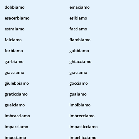
dobbiamo
emaciamo
esacerbiamo
esibiamo
estraiamo
facciamo
falciamo
flambiamo
forbiamo
gabbiamo
garbiamo
ghiacciamo
giacciamo
giaciamo
giulebbiamo
gocciamo
graticciamo
guaiamo
gualciamo
imbibiamo
imbracciamo
imbrecciamo
impacciamo
impasticciamo
impeciamo
impellicciamo