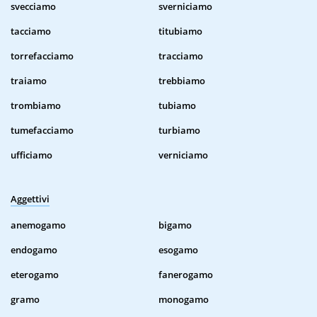
svecciamo
sverniciamo
tacciamo
titubiamo
torrefacciamo
tracciamo
traiamo
trebbiamo
trombiamo
tubiamo
tumefacciamo
turbiamo
ufficiamo
verniciamo
Aggettivi
anemogamo
bigamo
endogamo
esogamo
eterogamo
fanerogamo
gramo
monogamo