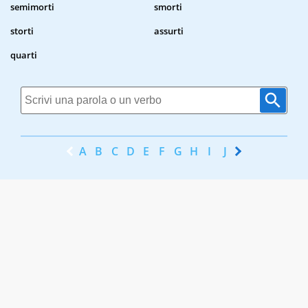
semimorti
smorti
storti
assurti
quarti
A
B
C
D
E
F
G
H
I
J
K
L
M
N