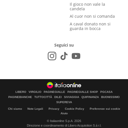
Il gioco non vale la
candela
Al cuor non si comanda
A caval donato non si
guarda in bocca
Seguici su
LIBERO
VIRGILIO
PAGINEGIALLE
PAGINEGIALLE SHOP
PGCASA
PAGINEBIANCHE
TUTTOCITTÀ
DILEI
SIVIAGGIA
QUIFINANZA
BUONISSIMO
SUPEREVA
Chi siamo
Note Legali
Privacy
Cookie Policy
Preferenze sui cookie
Aiuto
© Italiaonline S.p.A. 2026
Direzione e coordinamento di Libero Acquisition S.á r.l.