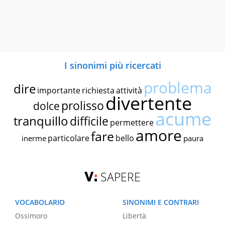
I sinonimi più ricercati
problema
dire
importante
richiesta
attività
divertente
prolisso
dolce
acume
tranquillo
difficile
permettere
amore
fare
particolare
bello
inerme
paura
SAPERE
VOCABOLARIO
SINONIMI E CONTRARI
Ossimoro
Libertà