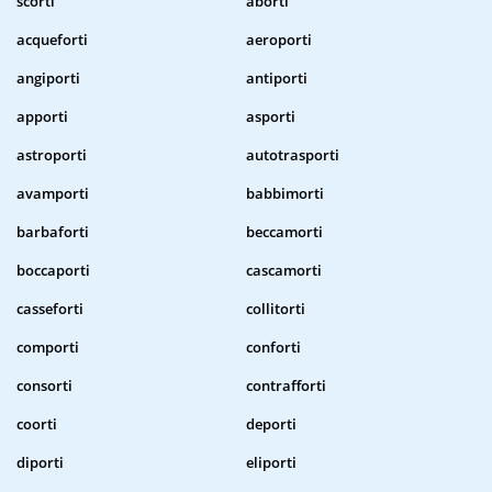
scorti
aborti
acqueforti
aeroporti
angiporti
antiporti
apporti
asporti
astroporti
autotrasporti
avamporti
babbimorti
barbaforti
beccamorti
boccaporti
cascamorti
casseforti
collitorti
comporti
conforti
consorti
contrafforti
coorti
deporti
diporti
eliporti