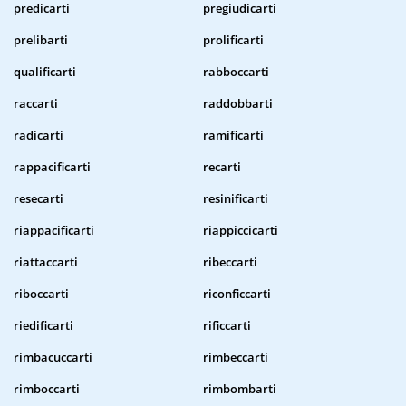
predicarti
pregiudicarti
prelibarti
prolificarti
qualificarti
rabboccarti
raccarti
raddobbarti
radicarti
ramificarti
rappacificarti
recarti
resecarti
resinificarti
riappacificarti
riappiccicarti
riattaccarti
ribeccarti
riboccarti
riconficcarti
riedificarti
rificcarti
rimbacuccarti
rimbeccarti
rimboccarti
rimbombarti