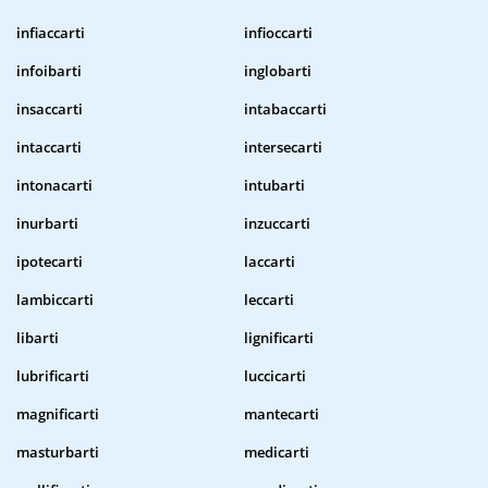
infiaccarti
infioccarti
infoibarti
inglobarti
insaccarti
intabaccarti
intaccarti
intersecarti
intonacarti
intubarti
inurbarti
inzuccarti
ipotecarti
laccarti
lambiccarti
leccarti
libarti
lignificarti
lubrificarti
luccicarti
magnificarti
mantecarti
masturbarti
medicarti