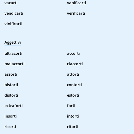
vacarti
vanificarti
vendicarti
verificarti
vinificarti
Aggettivi
ultracorti
accorti
malaccorti
riaccorti
assorti
attorti
bistorti
contorti
distorti
estorti
extraforti
forti
insorti
intorti
risorti
ritorti