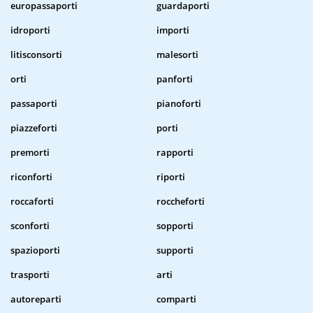
europassaporti
guardaporti
idroporti
importi
litisconsorti
malesorti
orti
panforti
passaporti
pianoforti
piazzeforti
porti
premorti
rapporti
riconforti
riporti
roccaforti
roccheforti
sconforti
sopporti
spazioporti
supporti
trasporti
arti
autoreparti
comparti