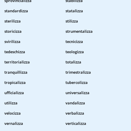
sprovincializza
stabilizza
standardizza
statalizza
sterilizza
stilizza
storicizza
strumentalizza
svirilizza
tecnicizza
tedeschizza
teologizza
territorializza
totalizza
tranquillizza
trimestralizza
tropicalizza
tubercolizza
ufficializza
universalizza
utilizza
vandalizza
velocizza
verbalizza
vernalizza
verticalizza