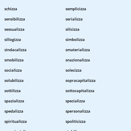
schizza
semplicizza
sensibilizza
serializza
sessualizza
silicizza
sillogizza
simbolizza
sindacalizza
smaterializza
smobilizza
snazionalizza
socializza
solecizza
solubilizza
sopracapitalizza
sottilizza
sottocapitalizza
spazializza
specializza
spedalizza
spersonalizza
spiritualizza
spoliticizza