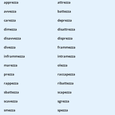
apprezza
attrezza
avvezza
battezza
carezza
deprezza
dimezza
disattrezza
disavvezza
disprezza
divezza
frammezza
inframmezza
intramezza
marezza
olezza
prezza
raccapezza
rappezza
ribattezza
sbattezza
scapezza
scavezza
sgrezza
smezza
spezza