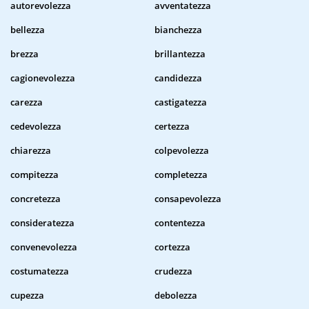
autorevolezza
avventatezza
bellezza
bianchezza
brezza
brillantezza
cagionevolezza
candidezza
carezza
castigatezza
cedevolezza
certezza
chiarezza
colpevolezza
compitezza
completezza
concretezza
consapevolezza
consideratezza
contentezza
convenevolezza
cortezza
costumatezza
crudezza
cupezza
debolezza