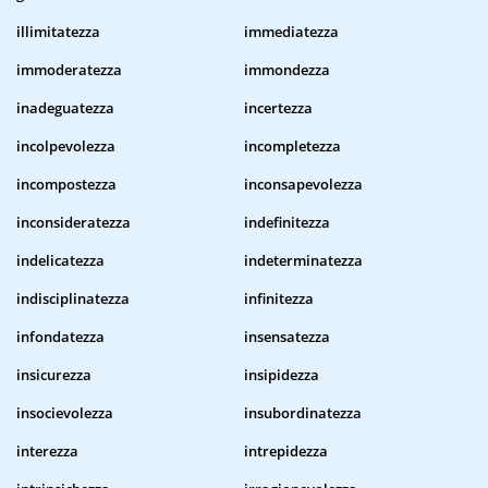
illimitatezza
immediatezza
immoderatezza
immondezza
inadeguatezza
incertezza
incolpevolezza
incompletezza
incompostezza
inconsapevolezza
inconsideratezza
indefinitezza
indelicatezza
indeterminatezza
indisciplinatezza
infinitezza
infondatezza
insensatezza
insicurezza
insipidezza
insocievolezza
insubordinatezza
interezza
intrepidezza