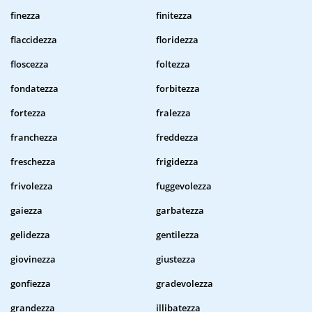
finezza
finitezza
flaccidezza
floridezza
floscezza
foltezza
fondatezza
forbitezza
fortezza
fralezza
franchezza
freddezza
freschezza
frigidezza
frivolezza
fuggevolezza
gaiezza
garbatezza
gelidezza
gentilezza
giovinezza
giustezza
gonfiezza
gradevolezza
grandezza
illibatezza