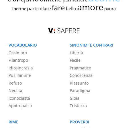
amore
fare
particolare
bello
inerme
paura
SAPERE
VOCABOLARIO
SINONIMI E CONTRARI
Ossimoro
Libertà
Filantropo
Facile
Idiosincrasia
Pragmatico
Pusillanime
Conoscenza
Refuso
Riassunto
Neofita
Paradigma
Iconoclasta
Gioia
Apotropaico
Tristezza
RIME
PROVERBI