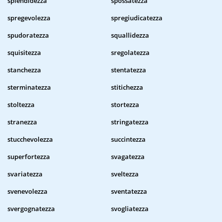
splendidezza
spossatezza
spregevolezza
spregiudicatezza
spudoratezza
squallidezza
squisitezza
sregolatezza
stanchezza
stentatezza
sterminatezza
stitichezza
stoltezza
stortezza
stranezza
stringatezza
stucchevolezza
succintezza
superfortezza
svagatezza
svariatezza
sveltezza
svenevolezza
sventatezza
svergognatezza
svogliatezza