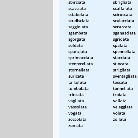
sbirciata
sbrigliata
scacciata
scaffalata
sciabolata
sciroccata
scudisciata
sculacciata
seggiolata
seraccata
sgambata
sganasciata
sgorgata
sgridata
soldata
spalata
spanciata
spennellata
sprimacciata
stacciata
stenterellata
stincata
stornellata
strigliata
suricata
sventagliata
tartufata
tascata
tombolata
tonnellata
trincata
troiata
vagliata
vallata
vassoiata
veleggiata
vogata
volata
zoccolata
zollata
zumata