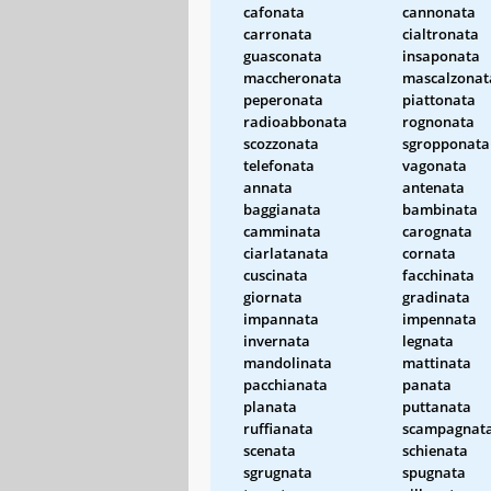
cafonata
cannonata
carronata
cialtronata
guasconata
insaponata
maccheronata
mascalzonat
peperonata
piattonata
radioabbonata
rognonata
scozzonata
sgropponata
telefonata
vagonata
annata
antenata
baggianata
bambinata
camminata
carognata
ciarlatanata
cornata
cuscinata
facchinata
giornata
gradinata
impannata
impennata
invernata
legnata
mandolinata
mattinata
pacchianata
panata
planata
puttanata
ruffianata
scampagnat
scenata
schienata
sgrugnata
spugnata