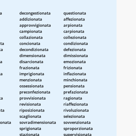
ta
decongestionata
questionata
addizionata
affezionata
approvvigionata
arpionata
campionata
carpionata
collazionata
collezionata
ta
concionata
condizionata
ta
decondizionata
defezionata
dimensionata
dimissionata
ta
disarcionata
emozionata
frazionata
frizionata
ta
imprigionata
inflazionata
menzionata
minchionata
ossessionata
pensionata
preconfezionata
prefazionata
ta
provvisionata
ragionata
revisionata
riaffezionata
ata
riposizionata
rivoluzionata
scaglionata
selezionata
ionata
sovradimensionata
sovvenzionata
sprigionata
sproporzionata
stazionata
supervisionata