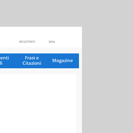
REGISTRATI
MAIL
enti
Frasi e
Magazine
li
Citazioni