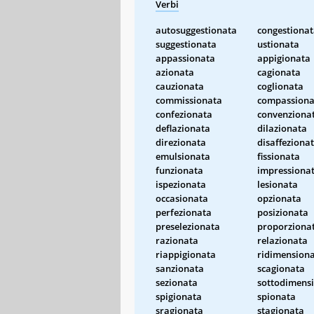
Verbi
autosuggestionata
congestiona
suggestionata
ustionata
appassionata
appigionata
azionata
cagionata
cauzionata
coglionata
commissionata
compassiona
confezionata
convenziona
deflazionata
dilazionata
direzionata
disaffeziona
emulsionata
fissionata
funzionata
impressiona
ispezionata
lesionata
occasionata
opzionata
perfezionata
posizionata
preselezionata
proporziona
razionata
relazionata
riappigionata
ridimension
sanzionata
scagionata
sezionata
sottodimens
spigionata
spionata
sragionata
stagionata