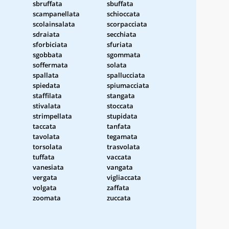
sbruffata
sbuffata
scampanellata
schioccata
scolainsalata
scorpacciata
sdraiata
secchiata
sforbiciata
sfuriata
sgobbata
sgommata
soffermata
solata
spallata
spallucciata
spiedata
spiumacciata
staffilata
stangata
stivalata
stoccata
strimpellata
stupidata
taccata
tanfata
tavolata
tegamata
torsolata
trasvolata
tuffata
vaccata
vanesiata
vangata
vergata
vigliaccata
volgata
zaffata
zoomata
zuccata