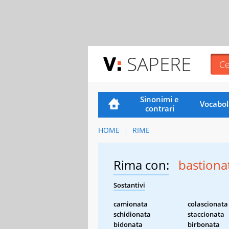
SAPERE
Sinonimi e
Vocabol
contrari
HOME
RIME
Rima con:
bastiona
Sostantivi
camionata
colascionata
schidionata
staccionata
bidonata
birbonata