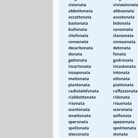
visionata
vivisezionat
abbottonata
abbuonata
accattonata
accotonata
bastonata
bidonata
bullonata
canzonata
citofonata
clacsonata
consonata
consuonata
decarbonata
detonata
donata
fonata
gettonata
godronata
incartonata
incastonata
insaponata
intonata
mattonata
ottonata
piantonata
piattonata
radiotelefonata
raffazzonata
riabbottonata
ridonata
risonata
risuonata
scantonata
scoronata
smattonata
solfonata
speronata
spezzonata
spollonata
spolmonata
stecconata
stonata