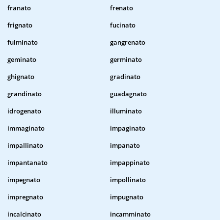
franato
frenato
frignato
fucinato
fulminato
gangrenato
geminato
germinato
ghignato
gradinato
grandinato
guadagnato
idrogenato
illuminato
immaginato
impaginato
impallinato
impanato
impantanato
impappinato
impegnato
impollinato
impregnato
impugnato
incalcinato
incamminato