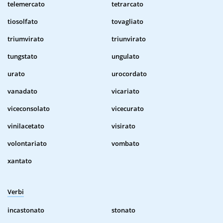
telemercato
tetrarcato
tiosolfato
tovagliato
triumvirato
triunvirato
tungstato
ungulato
urato
urocordato
vanadato
vicariato
viceconsolato
vicecurato
vinilacetato
visirato
volontariato
vombato
xantato
Verbi
incastonato
stonato