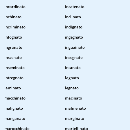
incardinato
incatenato
inchinato
inclinato
incriminato
indignato
infognato
ingegnato
ingranato
inguainato
inscenato
insegnato
inseminato
intanato
intregnato
lagnato
laminato
legnato
macchinato
macinato
malignato
malmenato
manganato
marginato
marocchinato
martellinato