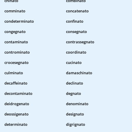
chinato
combinato
comminato
concatenato
condeterminato
confinato
congegnato
consegnato
contaminato
contrassegnato
controminato
coordinato
crocesegnato
cucinato
culminato
damaschinato
decaffeinato
declinato
decontaminato
degnato
deidrogenato
denominato
deossigenato
designato
determinato
digrignato