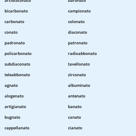
arcidiaconato
baronato
bicarbonato
campionato
carbonato
colonato
conato
diaconato
padronato
patronato
policarbonato
radioabbonato
subdiaconato
tavellonato
teleabbonato
zirconato
agnato
albuminato
alogenato
antenato
artigianato
banato
bugnato
canato
cappellanato
cianato