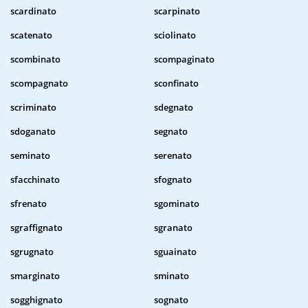
scardinato
scarpinato
scatenato
sciolinato
scombinato
scompaginato
scompagnato
sconfinato
scriminato
sdegnato
sdoganato
segnato
seminato
serenato
sfacchinato
sfognato
sfrenato
sgominato
sgraffignato
sgranato
sgrugnato
sguainato
smarginato
sminato
sogghignato
sognato