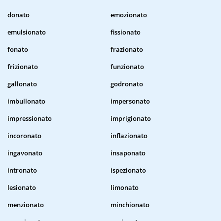
donato
emozionato
emulsionato
fissionato
fonato
frazionato
frizionato
funzionato
gallonato
godronato
imbullonato
impersonato
impressionato
imprigionato
incoronato
inflazionato
ingavonato
insaponato
intronato
ispezionato
lesionato
limonato
menzionato
minchionato