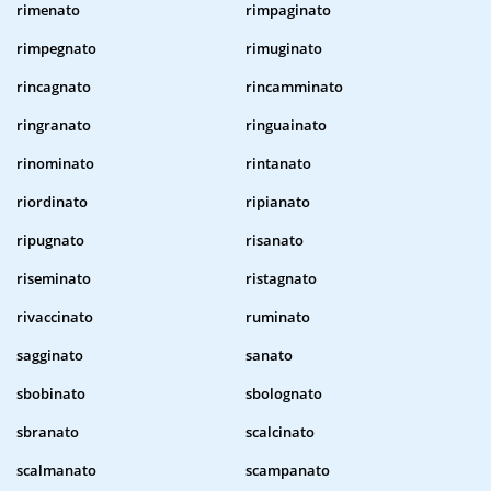
rimenato
rimpaginato
rimpegnato
rimuginato
rincagnato
rincamminato
ringranato
ringuainato
rinominato
rintanato
riordinato
ripianato
ripugnato
risanato
riseminato
ristagnato
rivaccinato
ruminato
sagginato
sanato
sbobinato
sbolognato
sbranato
scalcinato
scalmanato
scampanato