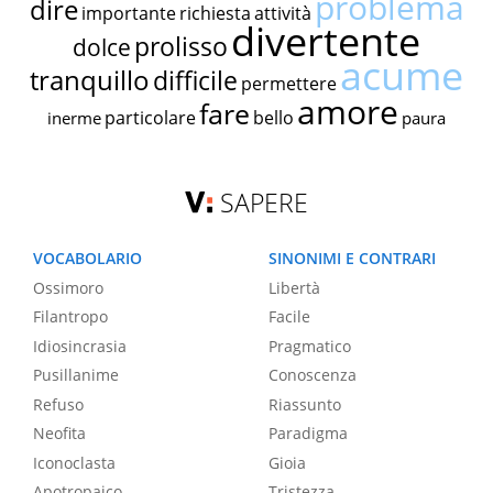
problema
dire
importante
richiesta
attività
divertente
prolisso
dolce
acume
tranquillo
difficile
permettere
amore
fare
particolare
bello
inerme
paura
SAPERE
VOCABOLARIO
SINONIMI E CONTRARI
Ossimoro
Libertà
Filantropo
Facile
Idiosincrasia
Pragmatico
Pusillanime
Conoscenza
Refuso
Riassunto
Neofita
Paradigma
Iconoclasta
Gioia
Apotropaico
Tristezza