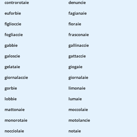
controrotaie
denuncie
euforbie
fagianaie
figlioccie
fioraie
fogliaccie
frasconaie
gabbie
gallinaccie
galoscie
gattaccie
gelataie
giogaie
giornalaccie
giornalaie
gorbie
limonaie
lobbie
lumaie
mattonaie
moccolaie
monorotaie
motolancie
nocciolaie
notaie