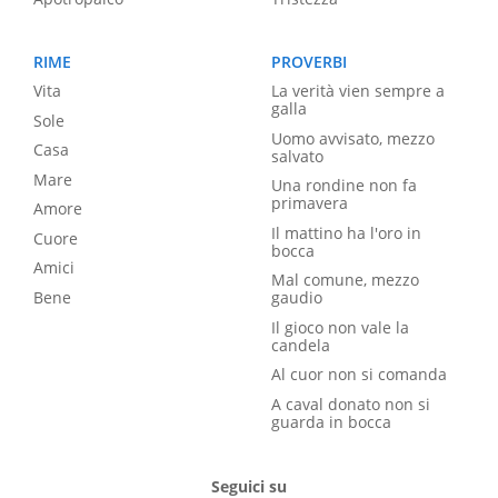
RIME
PROVERBI
Vita
La verità vien sempre a
galla
Sole
Uomo avvisato, mezzo
Casa
salvato
Mare
Una rondine non fa
primavera
Amore
Il mattino ha l'oro in
Cuore
bocca
Amici
Mal comune, mezzo
Bene
gaudio
Il gioco non vale la
candela
Al cuor non si comanda
A caval donato non si
guarda in bocca
Seguici su