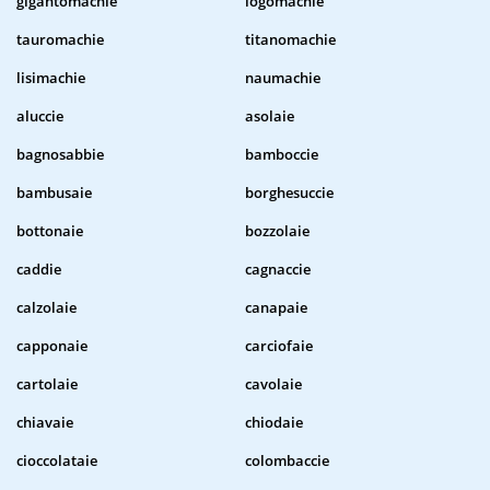
gigantomachie
logomachie
tauromachie
titanomachie
lisimachie
naumachie
aluccie
asolaie
bagnosabbie
bamboccie
bambusaie
borghesuccie
bottonaie
bozzolaie
caddie
cagnaccie
calzolaie
canapaie
capponaie
carciofaie
cartolaie
cavolaie
chiavaie
chiodaie
cioccolataie
colombaccie