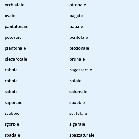
occhialaie
ottonaie
ovaie
pagaie
pantalonaie
papaie
pecoraie
pentolaie
piantonaie
piccionaie
piegarotaie
prunaie
rabbie
ragazzaccie
robbie
rotaie
sabbie
salumaie
saponaie
sbobbie
scabbie
scatolaie
sgorbie
sigaraie
spadaie
spazzaturaie