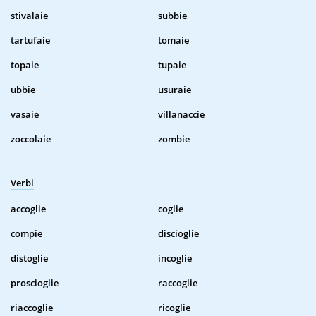
stivalaie
subbie
tartufaie
tomaie
topaie
tupaie
ubbie
usuraie
vasaie
villanaccie
zoccolaie
zombie
Verbi
accoglie
coglie
compie
discioglie
distoglie
incoglie
proscioglie
raccoglie
riaccoglie
ricoglie