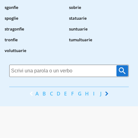
sgonfie
sobrie
spoglie
statuarie
stragonfie
suntuarie
tronfie
tumultuarie
voluttuarie
A
B
C
D
E
F
G
H
I
J
K
L
M
N