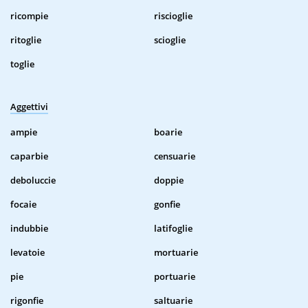
ricompie
riscioglie
ritoglie
scioglie
toglie
Aggettivi
ampie
boarie
caparbie
censuarie
deboluccie
doppie
focaie
gonfie
indubbie
latifoglie
levatoie
mortuarie
pie
portuarie
rigonfie
saltuarie