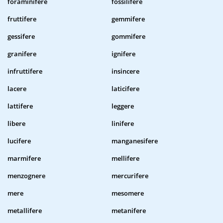
foraminifere
fossilifere
fruttifere
gemmifere
gessifere
gommifere
granifere
ignifere
infruttifere
insincere
lacere
laticifere
lattifere
leggere
libere
linifere
lucifere
manganesifere
marmifere
mellifere
menzognere
mercurifere
mere
mesomere
metallifere
metanifere