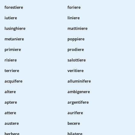
forestiere
foriere
iutiere
liniere
lusinghiere
mattiniere
metaniere
poppiere
primiere
prodiere
risiere
salottiere
terriere
veritiere
acquifere
alluminifere
altere
ambigenere
aptere
argentifere
attere
aurifere
austere
becere
berbere
bilatere