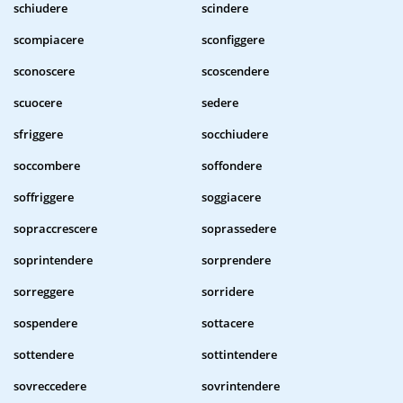
schiudere
scindere
scompiacere
sconfiggere
sconoscere
scoscendere
scuocere
sedere
sfriggere
socchiudere
soccombere
soffondere
soffriggere
soggiacere
sopraccrescere
soprassedere
soprintendere
sorprendere
sorreggere
sorridere
sospendere
sottacere
sottendere
sottintendere
sovreccedere
sovrintendere