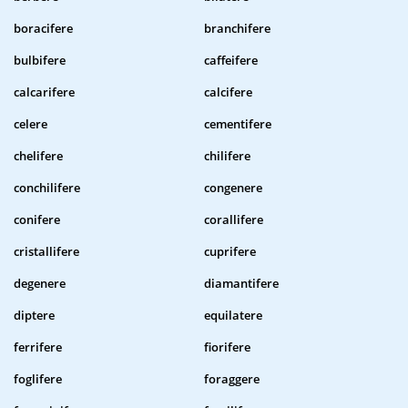
boracifere
branchifere
bulbifere
caffeifere
calcarifere
calcifere
celere
cementifere
chelifere
chilifere
conchilifere
congenere
conifere
corallifere
cristallifere
cuprifere
degenere
diamantifere
diptere
equilatere
ferrifere
fiorifere
foglifere
foraggere