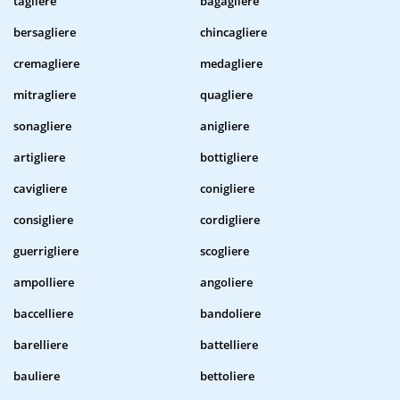
tagliere
bagagliere
bersagliere
chincagliere
cremagliere
medagliere
mitragliere
quagliere
sonagliere
anigliere
artigliere
bottigliere
cavigliere
conigliere
consigliere
cordigliere
guerrigliere
scogliere
ampolliere
angoliere
baccelliere
bandoliere
barelliere
battelliere
bauliere
bettoliere