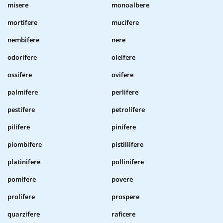
misere
monoalbere
mortifere
mucifere
nembifere
nere
odorifere
oleifere
ossifere
ovifere
palmifere
perlifere
pestifere
petrolifere
pilifere
pinifere
piombifere
pistillifere
platinifere
pollinifere
pomifere
povere
prolifere
prospere
quarzifere
raficere