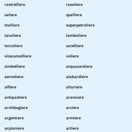
rastrelliere
rosoliere
saliere
spalliere
stalliere
superpetroliere
tavoliere
tomboliere
torcoliere
uccelliere
vicecancelliere
voliere
zimbelliere
acquasantiere
aerostiere
alabardiere
alfiere
alturiere
antipastiere
aranciere
archibugiere
arciere
argentiere
armiere
arpioniere
artiere