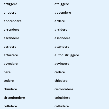
affiggere
affliggere
alludere
appendere
apprendere
ardere
arrendere
arridere
ascendere
ascondere
assidere
attendere
attorcere
autodistruggere
avvedere
avvincere
bere
cadere
cedere
chiedere
chiudere
circoncidere
circonfondere
coincidere
collidere
colludere