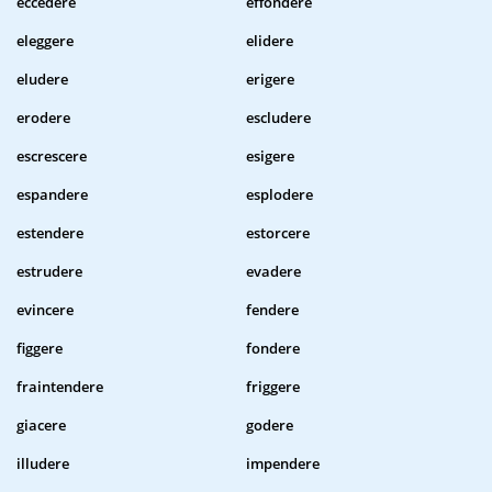
eccedere
effondere
eleggere
elidere
eludere
erigere
erodere
escludere
escrescere
esigere
espandere
esplodere
estendere
estorcere
estrudere
evadere
evincere
fendere
figgere
fondere
fraintendere
friggere
giacere
godere
illudere
impendere