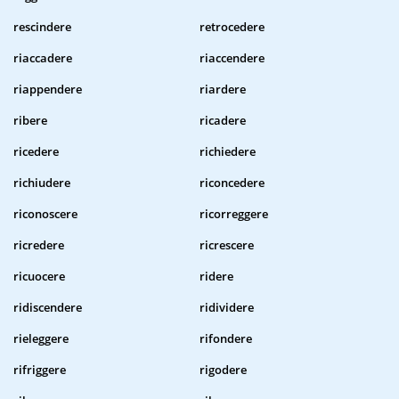
rescindere
retrocedere
riaccadere
riaccendere
riappendere
riardere
ribere
ricadere
ricedere
richiedere
richiudere
riconcedere
riconoscere
ricorreggere
ricredere
ricrescere
ricuocere
ridere
ridiscendere
ridividere
rieleggere
rifondere
rifriggere
rigodere