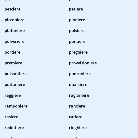
pesciere
pesiere
picconiere
pioniere
plafoniere
polsiere
polveriere
pontiere
portiere
preghiere
premiere
provvisioniere
pulsantiere
punzoniere
puttaniere
quartiere
raggiere
ragioniere
ramponiere
ranciere
rasiere
ratiere
redditiere
ringhiere