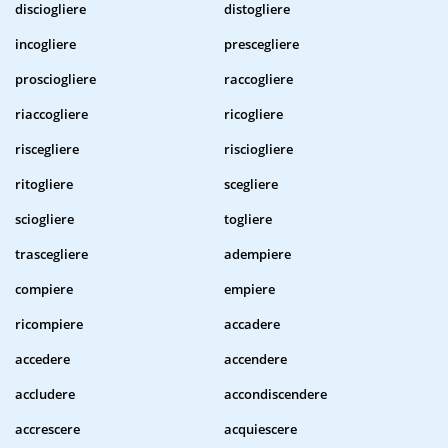
disciogliere
distogliere
incogliere
prescegliere
prosciogliere
raccogliere
riaccogliere
ricogliere
riscegliere
risciogliere
ritogliere
scegliere
sciogliere
togliere
trascegliere
adempiere
compiere
empiere
ricompiere
accadere
accedere
accendere
accludere
accondiscendere
accrescere
acquiescere