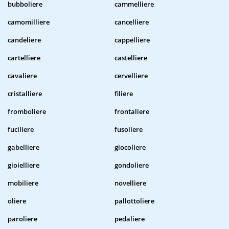
bubboliere
cammelliere
camomilliere
cancelliere
candeliere
cappelliere
cartelliere
castelliere
cavaliere
cervelliere
cristalliere
filiere
fromboliere
frontaliere
fuciliere
fusoliere
gabelliere
giocoliere
gioielliere
gondoliere
mobiliere
novelliere
oliere
pallottoliere
paroliere
pedaliere