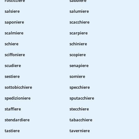
rosticciere
sabbiere
salsiere
salumiere
saponiere
scacchiere
scalmiere
scarpiere
schiere
schiniere
sciffoniere
scopiere
scudiere
senapiere
sestiere
somiere
sottobicchiere
specchiere
spedizioniere
sputacchiere
staffiere
stecchiere
stendardiere
tabacchiere
tastiere
taverniere