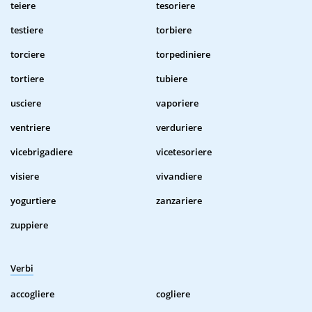
teiere
tesoriere
testiere
torbiere
torciere
torpediniere
tortiere
tubiere
usciere
vaporiere
ventriere
verduriere
vicebrigadiere
vicetesoriere
visiere
vivandiere
yogurtiere
zanzariere
zuppiere
Verbi
accogliere
cogliere