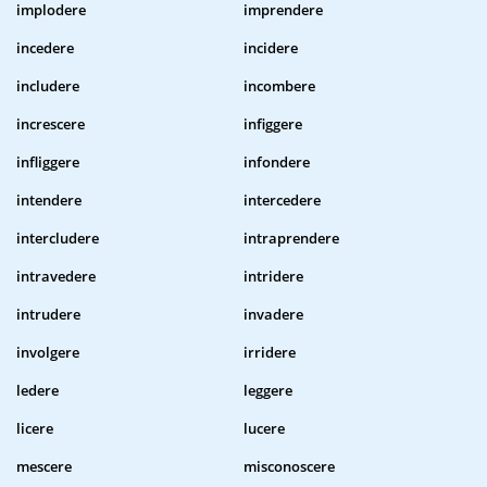
implodere
imprendere
incedere
incidere
includere
incombere
increscere
infiggere
infliggere
infondere
intendere
intercedere
intercludere
intraprendere
intravedere
intridere
intrudere
invadere
involgere
irridere
ledere
leggere
licere
lucere
mescere
misconoscere