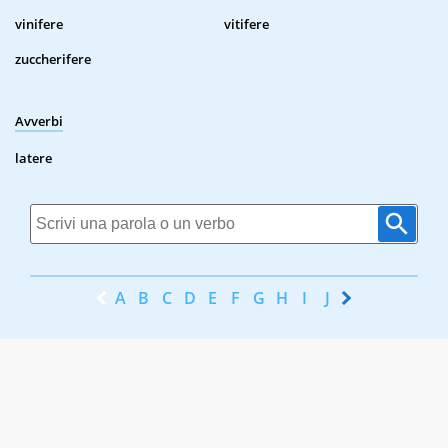
vinifere
vitifere
zuccherifere
Avverbi
latere
A
B
C
D
E
F
G
H
I
J
K
L
M
N