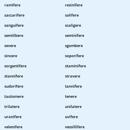
ramifere
resinifere
saccarifere
salifere
sanguifere
scaligere
semilibere
seminifere
severe
sgombere
sincere
soporifere
sorgentifere
staminifere
stannifere
stravere
sudorifere
tannifere
tautomere
tenere
trilatere
unilatere
uranifere
uvifere
velenifere
vessillifere