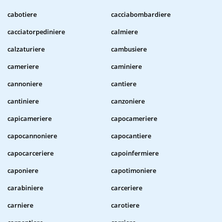
cabotiere
cacciabombardiere
cacciatorpediniere
calmiere
calzaturiere
cambusiere
cameriere
caminiere
cannoniere
cantiere
cantiniere
canzoniere
capicameriere
capocameriere
capocannoniere
capocantiere
capocarceriere
capoinfermiere
caponiere
capotimoniere
carabiniere
carceriere
carniere
carotiere