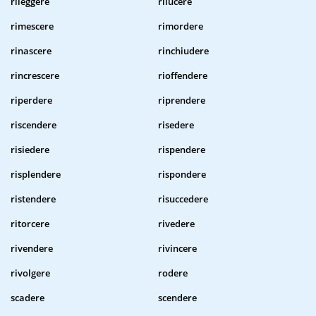
rileggere
rilucere
rimescere
rimordere
rinascere
rinchiudere
rincrescere
rioffendere
riperdere
riprendere
riscendere
risedere
risiedere
rispendere
risplendere
rispondere
ristendere
risuccedere
ritorcere
rivedere
rivendere
rivincere
rivolgere
rodere
scadere
scendere