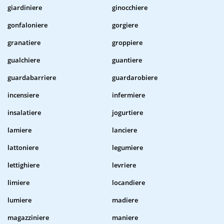
giardiniere
ginocchiere
gonfaloniere
gorgiere
granatiere
groppiere
gualchiere
guantiere
guardabarriere
guardarobiere
incensiere
infermiere
insalatiere
jogurtiere
lamiere
lanciere
lattoniere
legumiere
lettighiere
levriere
limiere
locandiere
lumiere
madiere
magazziniere
maniere