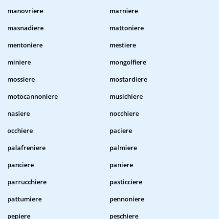
manovriere
marniere
masnadiere
mattoniere
mentoniere
mestiere
miniere
mongolfiere
mossiere
mostardiere
motocannoniere
musichiere
nasiere
nocchiere
occhiere
paciere
palafreniere
palmiere
panciere
paniere
parrucchiere
pasticciere
pattumiere
pennoniere
pepiere
peschiere