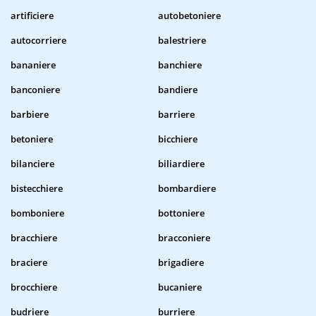
artificiere
autobetoniere
autocorriere
balestriere
bananiere
banchiere
banconiere
bandiere
barbiere
barriere
betoniere
bicchiere
bilanciere
biliardiere
bistecchiere
bombardiere
bomboniere
bottoniere
bracchiere
bracconiere
braciere
brigadiere
brocchiere
bucaniere
budriere
burriere