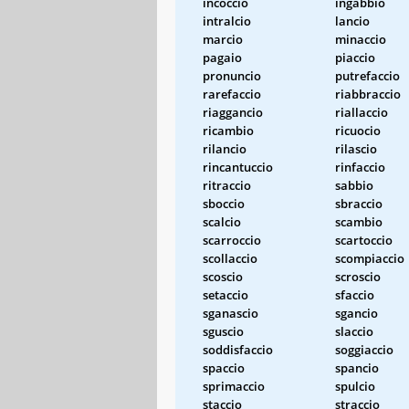
incoccio
ingabbio
intralcio
lancio
marcio
minaccio
pagaio
piaccio
pronuncio
putrefaccio
rarefaccio
riabbraccio
riaggancio
riallaccio
ricambio
ricuocio
rilancio
rilascio
rincantuccio
rinfaccio
ritraccio
sabbio
sboccio
sbraccio
scalcio
scambio
scarroccio
scartoccio
scollaccio
scompiaccio
scoscio
scroscio
setaccio
sfaccio
sganascio
sgancio
sguscio
slaccio
soddisfaccio
soggiaccio
spaccio
spancio
sprimaccio
spulcio
staccio
straccio