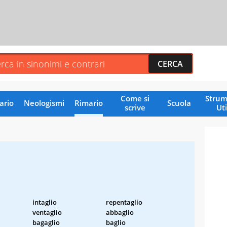
Come si
Strum
ario
Neologismi
Rimario
Scuola
scrive
Uti
intaglio
repentaglio
ventaglio
abbaglio
bagaglio
baglio