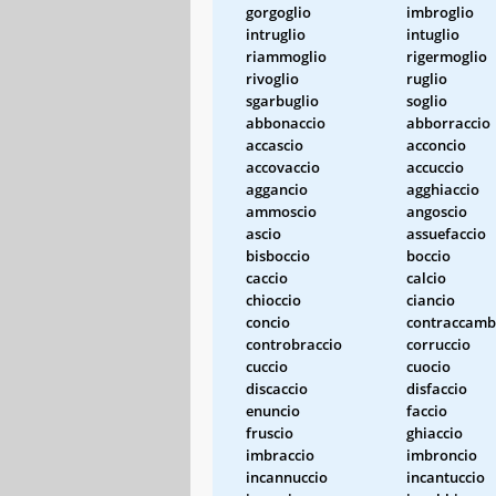
gorgoglio
imbroglio
intruglio
intuglio
riammoglio
rigermoglio
rivoglio
ruglio
sgarbuglio
soglio
abbonaccio
abborraccio
accascio
acconcio
accovaccio
accuccio
aggancio
agghiaccio
ammoscio
angoscio
ascio
assuefaccio
bisboccio
boccio
caccio
calcio
chioccio
ciancio
concio
contraccamb
controbraccio
corruccio
cuccio
cuocio
discaccio
disfaccio
enuncio
faccio
fruscio
ghiaccio
imbraccio
imbroncio
incannuccio
incantuccio