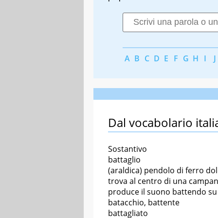
A
B
C
D
E
F
G
H
I
J
Dal vocabolario itali
Sostantivo
battaglio
(araldica) pendolo di ferro dol
trova al centro di una campan
produce il suono battendo su 
batacchio, battente
battagliato