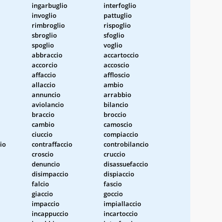
ingarbuglio
interfoglio
invoglio
pattuglio
rimbroglio
rispoglio
sbroglio
sfoglio
spoglio
voglio
abbraccio
accartoccio
accorcio
accoscio
affaccio
affloscio
allaccio
ambio
annuncio
arrabbio
aviolancio
bilancio
braccio
broccio
cambio
camoscio
ciuccio
compiaccio
io
contraffaccio
controbilancio
croscio
cruccio
denuncio
disassuefaccio
disimpaccio
dispiaccio
falcio
fascio
giaccio
goccio
impaccio
impiallaccio
incappuccio
incartoccio