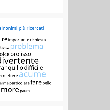
 sinonimi più ricercati
ire
importante
richiesta
problema
tività
prolisso
olce
divertente
ranquillo
difficile
acume
ermettere
fare
particolare
bello
nerme
amore
paura