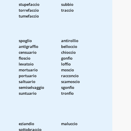
stupefaccio
subbio
torrefaccio
traccio
tumefaccio
spoglio
antirollio
antigraffio
belloccio
censuario
chioccio
floscio
gonfio
levatoio
loffio
mortuario
moscio
portuario
racconcio
saltuario
scamoscio
semiselvaggio
sgonfio
suntuario
tronfio
eziandio
maluccio
sottobraccio