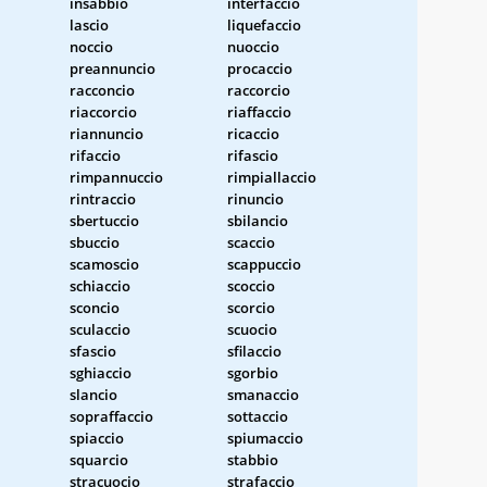
insabbio
interfaccio
lascio
liquefaccio
noccio
nuoccio
preannuncio
procaccio
racconcio
raccorcio
riaccorcio
riaffaccio
riannuncio
ricaccio
rifaccio
rifascio
rimpannuccio
rimpiallaccio
rintraccio
rinuncio
sbertuccio
sbilancio
sbuccio
scaccio
scamoscio
scappuccio
schiaccio
scoccio
sconcio
scorcio
sculaccio
scuocio
sfascio
sfilaccio
sghiaccio
sgorbio
slancio
smanaccio
sopraffaccio
sottaccio
spiaccio
spiumaccio
squarcio
stabbio
stracuocio
strafaccio