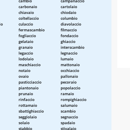
cambio
campanaccio
carbonaio
cartolaio
chiavaio
chiodaio
coltellaccio
columbio
io
culaccio
diavolaccio
fermascambio
filmaccio
fogliaccio
fondaccio
gelataio
ghiaccio
granaio
interscambio
legaccio
legnaccio
lodolaio
lumaio
maschiaccio
mattonaio
notaio
occhiaccio
ovaio
pallonaio
pasticciaccio
pecoraio
piantonaio
popolaccio
prunaio
ramaio
rinfaccio
rompighiaccio
rottamaio
salumaio
sbattighiaccio
scambio
seggiolaio
segnaccio
solaio
spadaio
stabbio
stivalaio