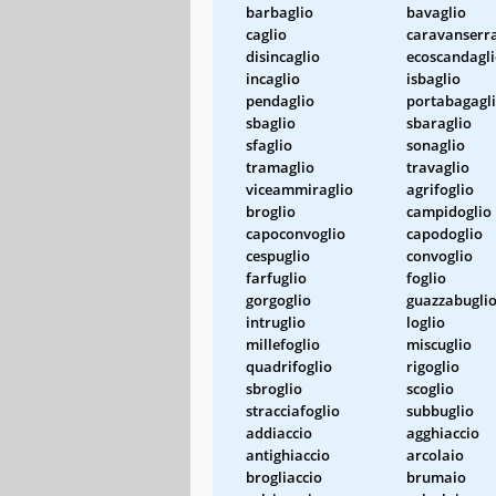
barbaglio
bavaglio
caglio
caravanserra
disincaglio
ecoscandagl
incaglio
isbaglio
pendaglio
portabagagl
sbaglio
sbaraglio
sfaglio
sonaglio
tramaglio
travaglio
viceammiraglio
agrifoglio
broglio
campidoglio
capoconvoglio
capodoglio
cespuglio
convoglio
farfuglio
foglio
gorgoglio
guazzabugli
intruglio
loglio
millefoglio
miscuglio
quadrifoglio
rigoglio
sbroglio
scoglio
stracciafoglio
subbuglio
addiaccio
agghiaccio
antighiaccio
arcolaio
brogliaccio
brumaio