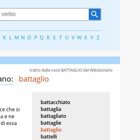
K
L
M
N
O
P
Q
R
S
T
U
V
W
X
Y
Z
tratto dalla voce BATTAGLIO del Wikizionario
ano:
battaglio
battacchiato
battaglia
ce che si
battagliato
a e ne
battaglie
di essa
battaglio
battelli