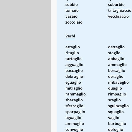
subbio
suburbio
tomaio
tritaghiaccio
vasaio
vecchiaccio
zoccolaio
Verbi
attaglio
dettaglio
ritaglio
staglio
tartaglio
abbaglio
agguaglio
ammaglio
baccaglio
bersaglio
debraglio
deraglio
eguaglio
imbavaglio
mitraglio
quaglio
rammaglio
rimpaglio
sbaraglio
scaglio
sferraglio
sguinzaglio
sparpaglio
squaglio
uguaglio
vaglio
ammoglio
barbuglio
convoglio
defoglio