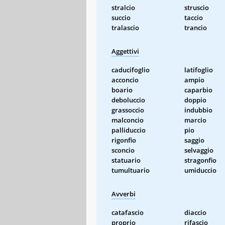
stralcio
struscio
succio
taccio
tralascio
trancio
Aggettivi
caducifoglio
latifoglio
acconcio
ampio
boario
caparbio
deboluccio
doppio
grassoccio
indubbio
malconcio
marcio
palliduccio
pio
rigonfio
saggio
sconcio
selvaggio
statuario
stragonfio
tumultuario
umiduccio
Avverbi
catafascio
diaccio
proprio
rifascio