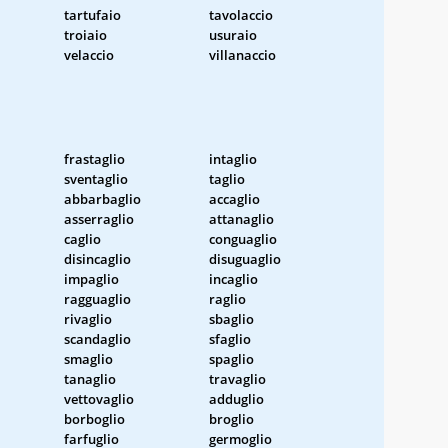
tartufaio
tavolaccio
troiaio
usuraio
velaccio
villanaccio
frastaglio
intaglio
sventaglio
taglio
abbarbaglio
accaglio
asserraglio
attanaglio
caglio
conguaglio
disincaglio
disuguaglio
impaglio
incaglio
ragguaglio
raglio
rivaglio
sbaglio
scandaglio
sfaglio
smaglio
spaglio
tanaglio
travaglio
vettovaglio
adduglio
borboglio
broglio
farfuglio
germoglio