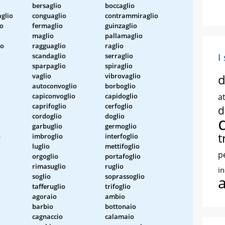
bersaglio
boccaglio
glio
conguaglio
contrammiraglio
io
fermaglio
guinzaglio
maglio
pallamaglio
io
ragguaglio
raglio
scandaglio
serraglio
I
sparpaglio
spiraglio
vaglio
vibrovaglio
d
autoconvoglio
borboglio
capiconvoglio
capidoglio
at
caprifoglio
cerfoglio
d
cordoglio
doglio
garbuglio
germoglio
t
o
imbroglio
interfoglio
luglio
mettifoglio
p
orgoglio
portafoglio
rimasuglio
ruglio
i
soglio
soprassoglio
tafferuglio
trifoglio
agoraio
ambio
barbio
bottonaio
cagnaccio
calamaio