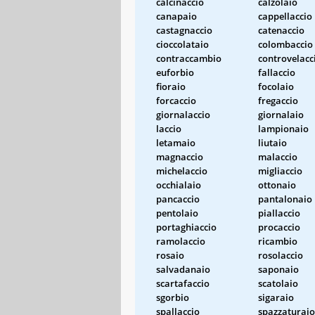
calcinaccio
calzolaio
canapaio
cappellaccio
castagnaccio
catenaccio
cioccolataio
colombaccio
contraccambio
controvelacc
euforbio
fallaccio
fioraio
focolaio
forcaccio
fregaccio
giornalaccio
giornalaio
laccio
lampionaio
letamaio
liutaio
magnaccio
malaccio
michelaccio
migliaccio
occhialaio
ottonaio
pancaccio
pantalonaio
pentolaio
piallaccio
portaghiaccio
procaccio
ramolaccio
ricambio
rosaio
rosolaccio
salvadanaio
saponaio
scartafaccio
scatolaio
sgorbio
sigaraio
spallaccio
spazzaturaio