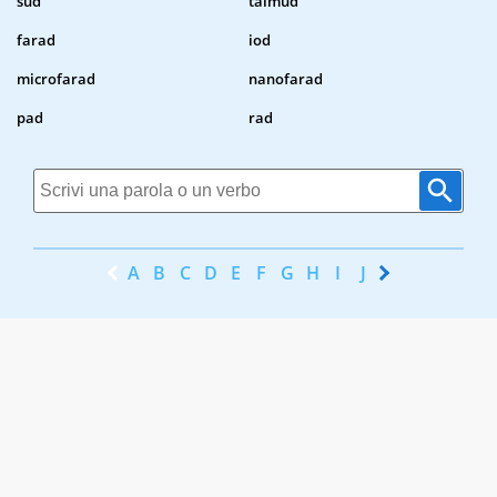
sud
talmud
farad
iod
microfarad
nanofarad
pad
rad
A
B
C
D
E
F
G
H
I
J
K
L
M
N