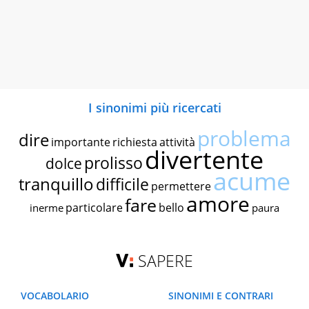
I sinonimi più ricercati
problema
dire
importante
richiesta
attività
divertente
prolisso
dolce
acume
tranquillo
difficile
permettere
amore
fare
particolare
bello
inerme
paura
SAPERE
VOCABOLARIO
SINONIMI E CONTRARI