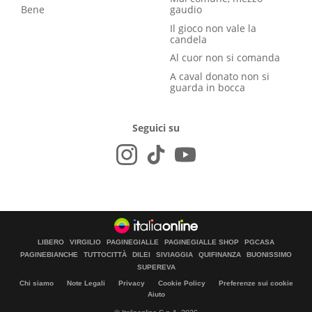
Bene
gaudio
Il gioco non vale la
candela
Al cuor non si comanda
A caval donato non si
guarda in bocca
Seguici su
LIBERO
VIRGILIO
PAGINEGIALLE
PAGINEGIALLE SHOP
PGCASA
PAGINEBIANCHE
TUTTOCITTÀ
DILEI
SIVIAGGIA
QUIFINANZA
BUONISSIMO
SUPEREVA
Chi siamo
Note Legali
Privacy
Cookie Policy
Preferenze sui cookie
Aiuto