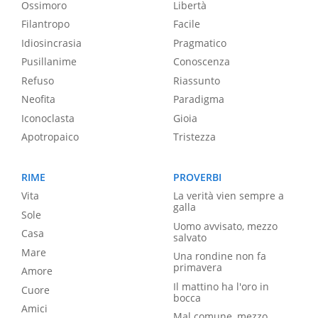
Ossimoro
Libertà
Filantropo
Facile
Idiosincrasia
Pragmatico
Pusillanime
Conoscenza
Refuso
Riassunto
Neofita
Paradigma
Iconoclasta
Gioia
Apotropaico
Tristezza
RIME
PROVERBI
Vita
La verità vien sempre a
galla
Sole
Uomo avvisato, mezzo
Casa
salvato
Mare
Una rondine non fa
primavera
Amore
Il mattino ha l'oro in
Cuore
bocca
Amici
Mal comune, mezzo