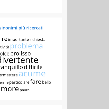
 sinonimi più ricercati
ire
importante
richiesta
problema
tività
prolisso
olce
divertente
ranquillo
difficile
acume
ermettere
fare
particolare
bello
nerme
amore
paura