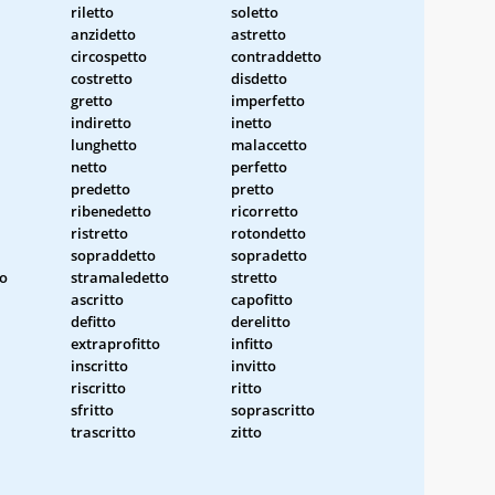
riletto
soletto
anzidetto
astretto
circospetto
contraddetto
costretto
disdetto
gretto
imperfetto
indiretto
inetto
lunghetto
malaccetto
netto
perfetto
predetto
pretto
ribenedetto
ricorretto
ristretto
rotondetto
sopraddetto
sopradetto
to
stramaledetto
stretto
ascritto
capofitto
defitto
derelitto
extraprofitto
infitto
inscritto
invitto
riscritto
ritto
sfritto
soprascritto
trascritto
zitto