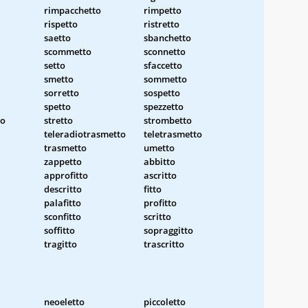
rimpacchetto
rimpetto
rispetto
ristretto
saetto
sbanchetto
scommetto
sconnetto
setto
sfaccetto
smetto
sommetto
sorretto
sospetto
spetto
spezzetto
to
stretto
strombetto
teleradiotrasmetto
teletrasmetto
trasmetto
umetto
zappetto
abbitto
approfitto
ascritto
descritto
fitto
palafitto
profitto
sconfitto
scritto
soffitto
sopraggitto
tragitto
trascritto
neoeletto
piccoletto