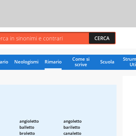
Come si
Strum
ario
Neologismi
Rimario
Scuola
scrive
Uti
angioletto
angoletto
balletto
bariletto
broletto
canaletto