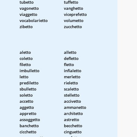
tubetto
tuffetto
vagonetto
vanghetto
viaggetto
viceprefetto
vocabolarietto
volumetto
zibetto
zucchetto
aletto
alletto
coletto
defletto
filetto
fletto
imbulletto
infialetto
letto
merletto
prediletto
rieletto
sbulletto
scaletto
soletto
stelletto
accetto
accivetto
aggetto
ammanetto
appretto
architetto
assoggetto
astretto
banchetto
becchetto
cicchetto
cinguetto