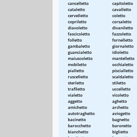
cancelletto
capitoletto
cataletto
cavalletto
cervelletto
coletto
copriletto
corsaletto
diavoletto
divaniletto
fascicoletto
fazzoletto
folletto
fornelletto
gambaletto
giornaletto
guancialetto
idioletto
maiuscoletto
mantelletto
mobiletto
occhialetto
pialletto
piscialletto
ruscelletto
scaldaletto
sterletto
stiletto
trafiletto
uccelletto
vialetto
vicoletto
aggetto
aghetto
amichetto
archetto
autotraghetto
aviogetto
bacinetto
bagnetto
barocchetto
baronetto
bianchetto
biglietto