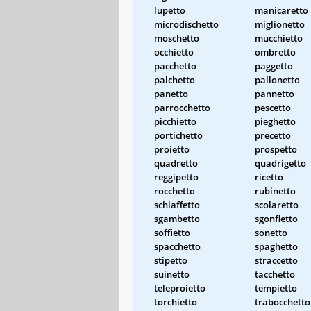
lupetto
manicaretto
microdischetto
miglionetto
moschetto
mucchietto
occhietto
ombretto
pacchetto
paggetto
palchetto
pallonetto
panetto
pannetto
parrocchetto
pescetto
picchietto
pieghetto
portichetto
precetto
proietto
prospetto
quadretto
quadrigetto
reggipetto
ricetto
rocchetto
rubinetto
schiaffetto
scolaretto
sgambetto
sgonfietto
soffietto
sonetto
spacchetto
spaghetto
stipetto
straccetto
suinetto
tacchetto
teleproietto
tempietto
torchietto
trabocchetto