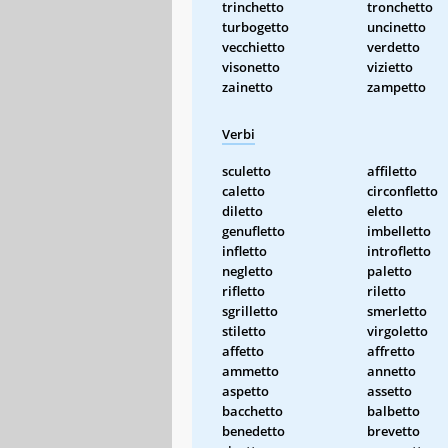
trinchetto
tronchetto
turbogetto
uncinetto
vecchietto
verdetto
visonetto
vizietto
zainetto
zampetto
Verbi
sculetto
affiletto
caletto
circonfletto
diletto
eletto
genufletto
imbelletto
infletto
introfletto
negletto
paletto
rifletto
riletto
sgrilletto
smerletto
stiletto
virgoletto
affetto
affretto
ammetto
annetto
aspetto
assetto
bacchetto
balbetto
benedetto
brevetto