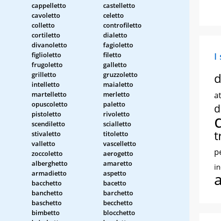
cappelletto
castelletto
cavoletto
celetto
colletto
controfiletto
cortiletto
dialetto
divanoletto
fagioletto
figlioletto
filetto
I
frugoletto
galletto
grilletto
gruzzoletto
d
intelletto
maialetto
martelletto
merletto
at
opuscoletto
paletto
d
pistoletto
rivoletto
scendiletto
scialletto
t
stivaletto
titoletto
valletto
vascelletto
p
zoccoletto
aerogetto
alberghetto
amaretto
i
armadietto
aspetto
bacchetto
bacetto
banchetto
barchetto
baschetto
becchetto
bimbetto
blocchetto