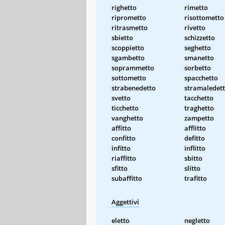
righetto
rimetto
riprometto
risottometto
ritrasmetto
rivetto
sbietto
schizzetto
scoppietto
seghetto
sgambetto
smanetto
soprammetto
sorbetto
sottometto
spacchetto
strabenedetto
stramaledet
svetto
tacchetto
ticchetto
traghetto
vanghetto
zampetto
affitto
afflitto
confitto
defitto
infitto
inflitto
riaffitto
sbitto
sfitto
slitto
subaffitto
trafitto
Aggettivi
eletto
negletto