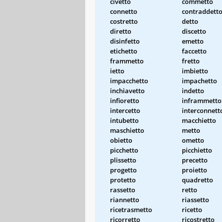
civetto
commetto
connetto
contraddett
costretto
detto
diretto
discetto
disinfetto
emetto
etichetto
faccetto
frammetto
fretto
ietto
imbietto
impacchetto
impachetto
inchiavetto
indetto
infioretto
inframmetto
intercetto
interconnett
intubetto
macchietto
maschietto
metto
obietto
ometto
picchetto
picchietto
plissetto
precetto
progetto
proietto
protetto
quadretto
rassetto
retto
riannetto
riassetto
ricetrasmetto
ricetto
ricorretto
ricostretto