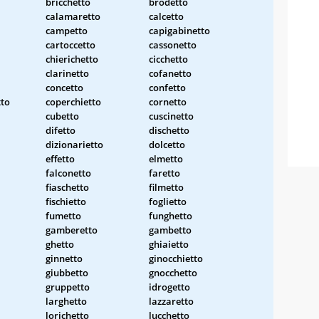
bricchetto
brodetto
calamaretto
calcetto
campetto
capigabinetto
cartoccetto
cassonetto
chierichetto
cicchetto
clarinetto
cofanetto
concetto
confetto
tto
coperchietto
cornetto
cubetto
cuscinetto
difetto
dischetto
dizionarietto
dolcetto
effetto
elmetto
falconetto
faretto
fiaschetto
filmetto
fischietto
foglietto
fumetto
funghetto
gamberetto
gambetto
ghetto
ghiaietto
ginnetto
ginocchietto
giubbetto
gnocchetto
gruppetto
idrogetto
larghetto
lazzaretto
lorichetto
lucchetto