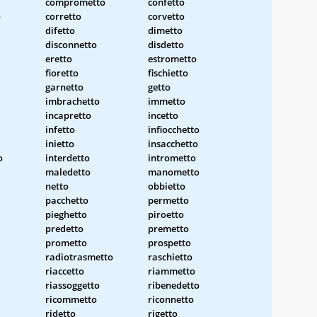
comprometto
confetto
o
corretto
corvetto
difetto
dimetto
disconnetto
disdetto
eretto
estrometto
fioretto
fischietto
garnetto
getto
imbrachetto
immetto
incapretto
incetto
infetto
infiocchetto
inietto
insacchetto
o
interdetto
intrometto
maledetto
manometto
netto
obbietto
pacchetto
permetto
pieghetto
piroetto
predetto
premetto
prometto
prospetto
radiotrasmetto
raschietto
riaccetto
riammetto
riassoggetto
ribenedetto
ricommetto
riconnetto
ridetto
rigetto