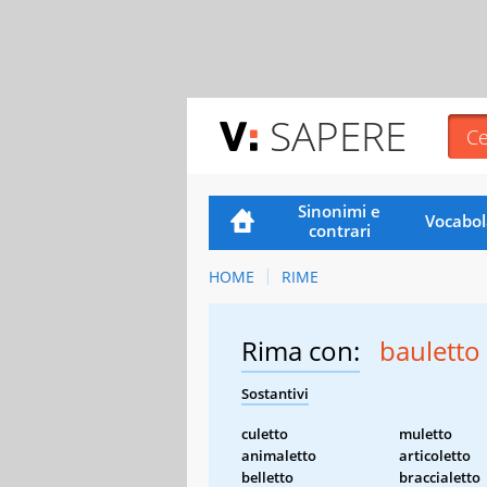
SAPERE
Sinonimi e
Vocabol
contrari
HOME
RIME
Rima con:
bauletto
Sostantivi
culetto
muletto
animaletto
articoletto
belletto
braccialetto