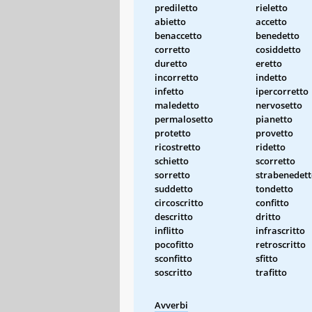
prediletto
rieletto
abietto
accetto
benaccetto
benedetto
corretto
cosiddetto
duretto
eretto
incorretto
indetto
infetto
ipercorretto
maledetto
nervosetto
permalosetto
pianetto
protetto
provetto
ricostretto
ridetto
schietto
scorretto
sorretto
strabenedet
suddetto
tondetto
circoscritto
confitto
descritto
dritto
inflitto
infrascritto
pocofitto
retroscritto
sconfitto
sfitto
soscritto
trafitto
Avverbi