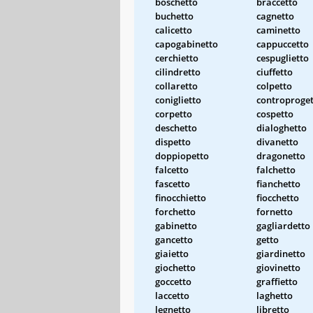
boschetto
braccetto
buchetto
cagnetto
calicetto
caminetto
capogabinetto
cappuccetto
cerchietto
cespuglietto
cilindretto
ciuffetto
collaretto
colpetto
coniglietto
controproge
corpetto
cospetto
deschetto
dialoghetto
dispetto
divanetto
doppiopetto
dragonetto
falcetto
falchetto
fascetto
fianchetto
finocchietto
fiocchetto
forchetto
fornetto
gabinetto
gagliardetto
gancetto
getto
giaietto
giardinetto
giochetto
giovinetto
goccetto
graffietto
laccetto
laghetto
legnetto
libretto