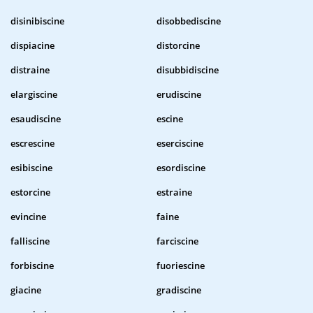
disinibiscine
disobbediscine
dispiacine
distorcine
distraine
disubbidiscine
elargiscine
erudiscine
esaudiscine
escine
escrescine
eserciscine
esibiscine
esordiscine
estorcine
estraine
evincine
faine
falliscine
farciscine
forbiscine
fuoriescine
giacine
gradiscine