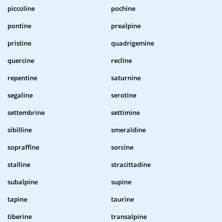
piccoline
pochine
pontine
prealpine
pristine
quadrigemine
quercine
recline
repentine
saturnine
segaline
serotine
settembrine
settimine
sibilline
smeraldine
sopraffine
sorcine
stalline
stracittadine
subalpine
supine
tapine
taurine
tiberine
transalpine