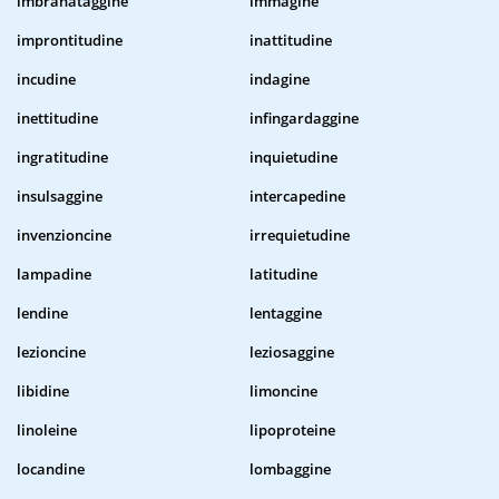
imbranataggine
immagine
improntitudine
inattitudine
incudine
indagine
inettitudine
infingardaggine
ingratitudine
inquietudine
insulsaggine
intercapedine
invenzioncine
irrequietudine
lampadine
latitudine
lendine
lentaggine
lezioncine
leziosaggine
libidine
limoncine
linoleine
lipoproteine
locandine
lombaggine