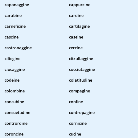
caponaggine
cappuccine
carabine
cardine
carneficine
cartilagine
cascine
caseine
castronaggine
cercine
ciliegine
citrullaggine
ciucaggine
cocciutaggine
codeine
colatitudine
colombine
compagine
concubine
confine
consuetudine
contropagine
contrordine
cornicine
coroncine
cucine