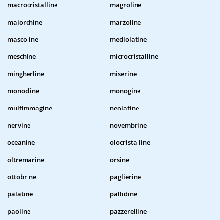
macrocristalline
magroline
maiorchine
marzoline
mascoline
mediolatine
meschine
microcristalline
mingherline
miserine
monocline
monogine
multimmagine
neolatine
nervine
novembrine
oceanine
olocristalline
oltremarine
orsine
ottobrine
paglierine
palatine
pallidine
paoline
pazzerelline