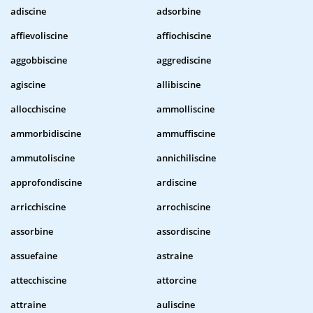
adiscine
adsorbine
affievoliscine
affiochiscine
aggobbiscine
aggrediscine
agiscine
allibiscine
allocchiscine
ammolliscine
ammorbidiscine
ammuffiscine
ammutoliscine
annichiliscine
approfondiscine
ardiscine
arricchiscine
arrochiscine
assorbine
assordiscine
assuefaine
astraine
attecchiscine
attorcine
attraine
auliscine