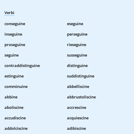
Verbi
conseguine
eseguine
inseguine
perseguine
proseguine
rieseguine
seguine
susseguine
contraddistinguine
distinguine
estinguine
suddistinguine
comminuine
abbelliscine
abbine
abbrustoliscine
aboliscine
accrescine
accudiscine
acquiescine
addolciscine
adibiscine