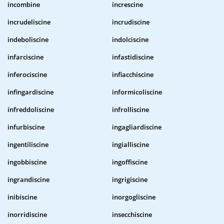
incombine
increscine
incrudeliscine
incrudiscine
indeboliscine
indolciscine
infarciscine
infastidiscine
inferociscine
infiacchiscine
infingardiscine
informicoliscine
infreddoliscine
infrolliscine
infurbiscine
ingagliardiscine
ingentiliscine
ingialliscine
ingobbiscine
ingoffiscine
ingrandiscine
ingrigiscine
inibiscine
inorgogliscine
inorridiscine
insecchiscine