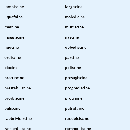
lambiscine
largiscine
liquefaine
maledicine
mescine
muffiscine
muggiscine
nascine
nuocine
obbediscine
ordiscine
pascine
piacine
poliscine
precuocine
presagiscine
prestabiliscine
progrediscine
proibiscine
protraine
puliscine
putrefaine
rabbrividiscine
raddolciscine
raggentiliscine
rammolliscine