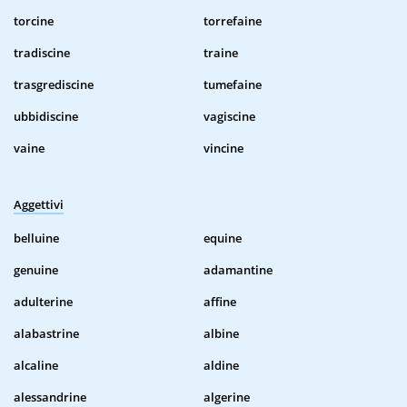
torcine
torrefaine
tradiscine
traine
trasgrediscine
tumefaine
ubbidiscine
vagiscine
vaine
vincine
Aggettivi
belluine
equine
genuine
adamantine
adulterine
affine
alabastrine
albine
alcaline
aldine
alessandrine
algerine