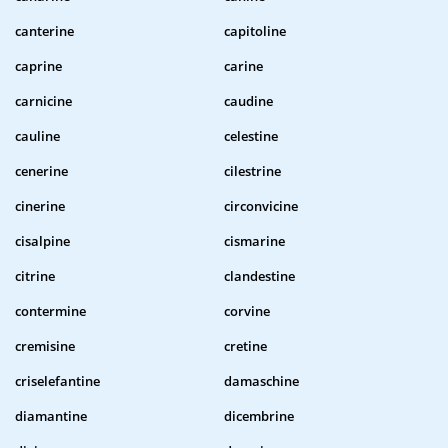
canterine
capitoline
caprine
carine
carnicine
caudine
cauline
celestine
cenerine
cilestrine
cinerine
circonvicine
cisalpine
cismarine
citrine
clandestine
contermine
corvine
cremisine
cretine
criselefantine
damaschine
diamantine
dicembrine