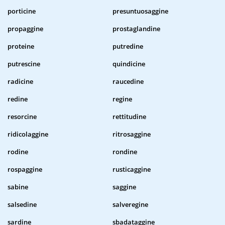
porticine
presuntuosaggine
propaggine
prostaglandine
proteine
putredine
putrescine
quindicine
radicine
raucedine
redine
regine
resorcine
rettitudine
ridicolaggine
ritrosaggine
rodine
rondine
rospaggine
rusticaggine
sabine
saggine
salsedine
salveregine
sardine
sbadataggine