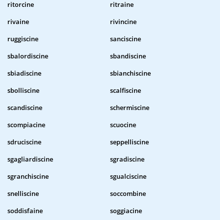
ritorcine
ritraine
rivaine
rivincine
ruggiscine
sanciscine
sbalordiscine
sbandiscine
sbiadiscine
sbianchiscine
sbolliscine
scalfiscine
scandiscine
schermiscine
scompiacine
scuocine
sdruciscine
seppelliscine
sgagliardiscine
sgradiscine
sgranchiscine
sgualciscine
snelliscine
soccombine
soddisfaine
soggiacine