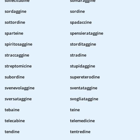
sollecitudine
somaraggine
sordaggine
sordine
sottordine
spadaccine
sparteine
spensierataggine
spiritosaggine
storditaggine
straccaggine
stradine
streptomicine
stupidaggine
subordine
supereterodine
svenevolaggine
sventataggine
sversataggine
svogliataggine
tebaine
teine
telecabine
telemedicine
tendine
tentredine