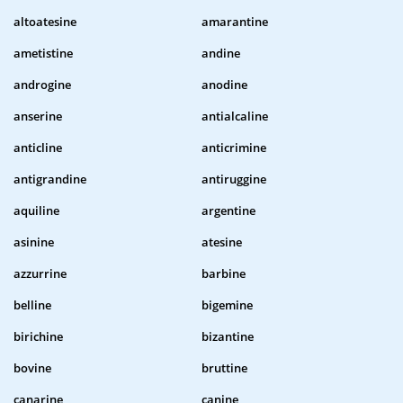
altoatesine
amarantine
ametistine
andine
androgine
anodine
anserine
antialcaline
anticline
anticrimine
antigrandine
antiruggine
aquiline
argentine
asinine
atesine
azzurrine
barbine
belline
bigemine
birichine
bizantine
bovine
bruttine
canarine
canine