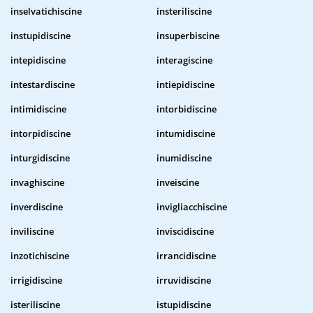
inselvatichiscine
insteriliscine
instupidiscine
insuperbiscine
intepidiscine
interagiscine
intestardiscine
intiepidiscine
intimidiscine
intorbidiscine
intorpidiscine
intumidiscine
inturgidiscine
inumidiscine
invaghiscine
inveiscine
inverdiscine
invigliacchiscine
inviliscine
inviscidiscine
inzotichiscine
irrancidiscine
irrigidiscine
irruvidiscine
isteriliscine
istupidiscine