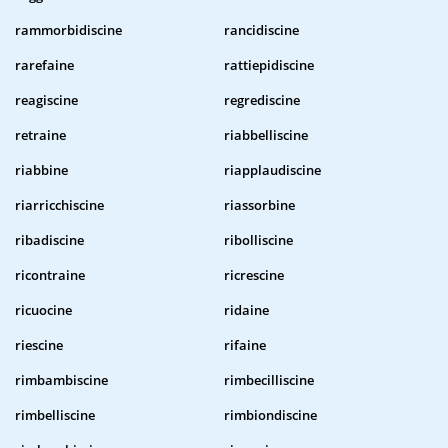
rammorbidiscine
rancidiscine
rarefaine
rattiepidiscine
reagiscine
regrediscine
retraine
riabbelliscine
riabbine
riapplaudiscine
riarricchiscine
riassorbine
ribadiscine
ribolliscine
ricontraine
ricrescine
ricuocine
ridaine
riescine
rifaine
rimbambiscine
rimbecilliscine
rimbelliscine
rimbiondiscine