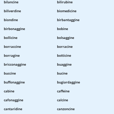
bilancine
bilirubine
biliverdine
biomedicine
biondine
birbantaggine
birbonaggine
bobine
bollicine
bolsaggine
borraccine
borracine
borragine
botticine
bricconaggine
buaggine
buccine
bucine
buffonaggine
bugiardaggine
cabine
caffeine
cafonaggine
calcine
cantaridine
canzoncine