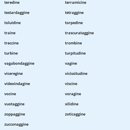
teredine
terramicine
testardaggine
tetraggine
toluidine
torpedine
traine
trascurataggine
treccine
trombine
turbine
turpitudine
vagabondaggine
vagine
viceregine
vicissitudine
videoindagine
viscine
vocine
voragine
vuotaggine
xilidine
zoppaggine
zoticaggine
zucconaggine