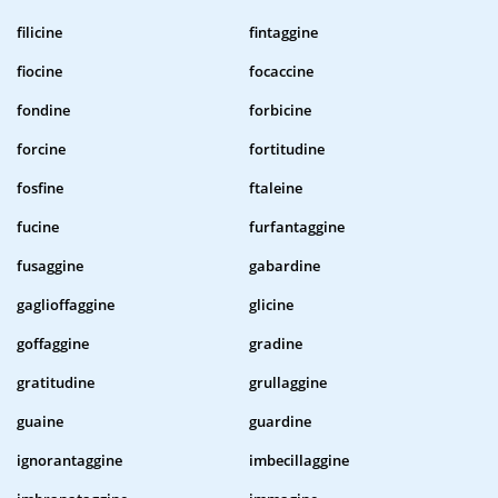
filicine
fintaggine
fiocine
focaccine
fondine
forbicine
forcine
fortitudine
fosfine
ftaleine
fucine
furfantaggine
fusaggine
gabardine
gaglioffaggine
glicine
goffaggine
gradine
gratitudine
grullaggine
guaine
guardine
ignorantaggine
imbecillaggine