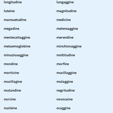
longitudine
lungaggine
luteine
magnitudine
mansuetudine
medicine
megadine
melensaggine
mentecattaggine
merendine
metaemoglobine
minchionaggine
minuziosaggine
moltitudine
mondine
morfine
morticine
mucillaggine
mucillagine
mulaggine
mutandine
negritudine
norcine
novocaine
nucleine
ocaggine