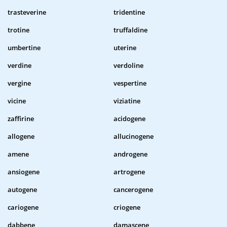
trasteverine
tridentine
trotine
truffaldine
umbertine
uterine
verdine
verdoline
vergine
vespertine
vicine
viziatine
zaffirine
acidogene
allogene
allucinogene
amene
androgene
ansiogene
artrogene
autogene
cancerogene
cariogene
criogene
dabbene
damascene