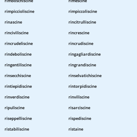
rimboschiscine
rimescine
rimpiccioliscine
rimpiccoliscine
rinascine
rincitrulliscine
rinciviliscine
rincrescine
rincrudeliscine
rincrudiscine
rindeboliscine
ringagliardiscine
ringentiliscine
ringrandiscine
rinsecchiscine
rinselvatichiscine
rintiepidiscine
rintorpidiscine
rinverdiscine
rinviliscine
ripuliscine
risarciscine
riseppelliscine
rispediscine
ristabiliscine
ristaine