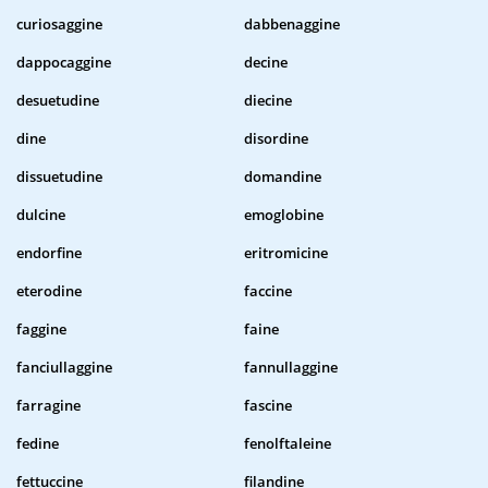
curiosaggine
dabbenaggine
dappocaggine
decine
desuetudine
diecine
dine
disordine
dissuetudine
domandine
dulcine
emoglobine
endorfine
eritromicine
eterodine
faccine
faggine
faine
fanciullaggine
fannullaggine
farragine
fascine
fedine
fenolftaleine
fettuccine
filandine