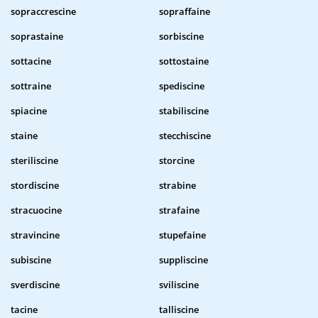
sopraccrescine
sopraffaine
soprastaine
sorbiscine
sottacine
sottostaine
sottraine
spediscine
spiacine
stabiliscine
staine
stecchiscine
steriliscine
storcine
stordiscine
strabine
stracuocine
strafaine
stravincine
stupefaine
subiscine
suppliscine
sverdiscine
sviliscine
tacine
talliscine