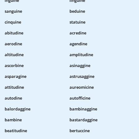
inguine
linguine
sanguine
beduine
cinquine
statuine
abitudine
acredine
aerodine
agendine
altitudine
amplitudine
ascorbine
asinaggine
asparagine
astrusaggine
attitudine
aureomicine
autodine
autofficine
balordaggine
bambinaggine
bambine
bastardaggine
beatitudine
bertuccine