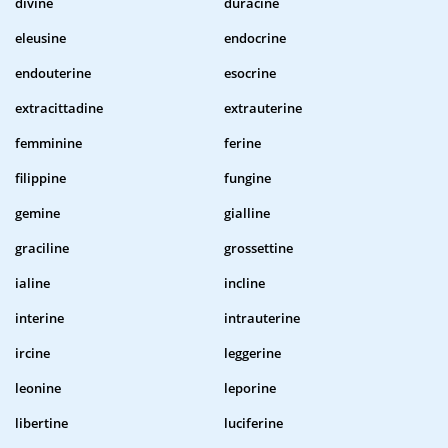
divine
duracine
eleusine
endocrine
endouterine
esocrine
extracittadine
extrauterine
femminine
ferine
filippine
fungine
gemine
gialline
graciline
grossettine
ialine
incline
interine
intrauterine
ircine
leggerine
leonine
leporine
libertine
luciferine