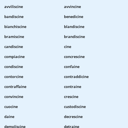
avviliscine
avvincine
bandiscine
benedicine
bianchiscine
blandiscine
bramiscine
brandiscine
candiscine
cine
compiacine
concrescine
condiscine
confaine
contorcine
contraddicine
contraffaine
contraine
convincine
crescine
cuocine
custodiscine
daine
decrescine
demoliscine
detraine