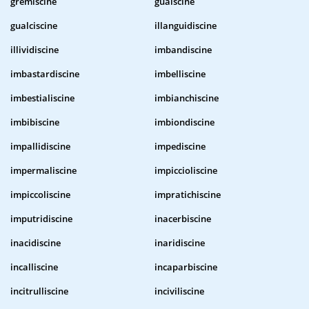
gremiscine
guaiscine
gualciscine
illanguidiscine
illividiscine
imbandiscine
imbastardiscine
imbelliscine
imbestialiscine
imbianchiscine
imbibiscine
imbiondiscine
impallidiscine
impediscine
impermaliscine
impiccioliscine
impiccoliscine
impratichiscine
imputridiscine
inacerbiscine
inacidiscine
inaridiscine
incalliscine
incaparbiscine
incitrulliscine
inciviliscine