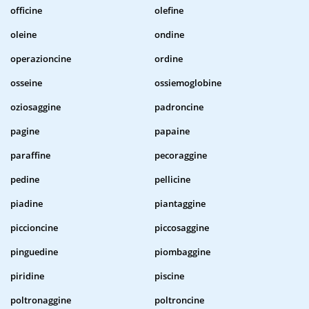
officine
olefine
oleine
ondine
operazioncine
ordine
osseine
ossiemoglobine
oziosaggine
padroncine
pagine
papaine
paraffine
pecoraggine
pedine
pellicine
piadine
piantaggine
piccioncine
piccosaggine
pinguedine
piombaggine
piridine
piscine
poltronaggine
poltroncine