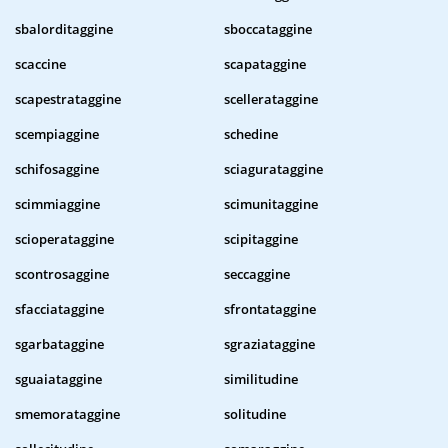
sbalorditaggine
sboccataggine
scaccine
scapataggine
scapestrataggine
scellerataggine
scempiaggine
schedine
schifosaggine
sciagurataggine
scimmiaggine
scimunitaggine
scioperataggine
scipitaggine
scontrosaggine
seccaggine
sfacciataggine
sfrontataggine
sgarbataggine
sgraziataggine
sguaiataggine
similitudine
smemorataggine
solitudine