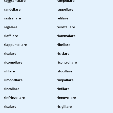
raggranellare
rampollare
randellare
rappellare
rastrellare
refilare
regalare
reinstallare
riaffilare
riammalare
riappuntellare
ribellare
ricalare
riciclare
ricompilare
ricontrollare
rifilare
rifocillare
rimodellare
rimpallare
rincollare
rinfilare
rinfrinzellare
rinnovellare
risalare
risigillare