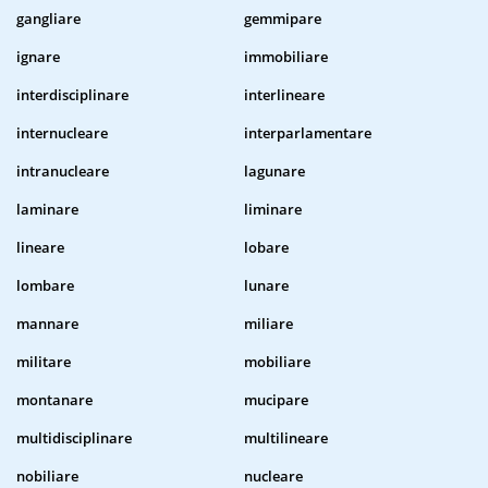
gangliare
gemmipare
ignare
immobiliare
interdisciplinare
interlineare
internucleare
interparlamentare
intranucleare
lagunare
laminare
liminare
lineare
lobare
lombare
lunare
mannare
miliare
militare
mobiliare
montanare
mucipare
multidisciplinare
multilineare
nobiliare
nucleare