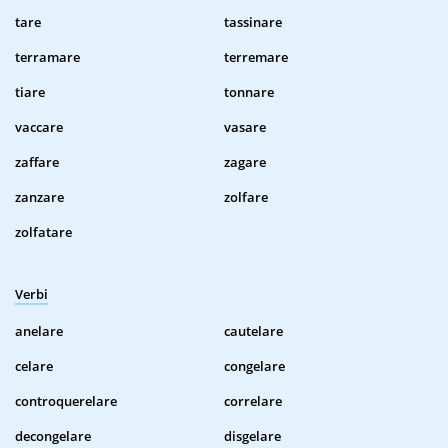
tare
tassinare
terramare
terremare
tiare
tonnare
vaccare
vasare
zaffare
zagare
zanzare
zolfare
zolfatare
Verbi
anelare
cautelare
celare
congelare
controquerelare
correlare
decongelare
disgelare