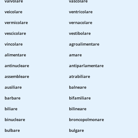
valvolare
vascolare
veicolare
ventricolare
vermicolare
vernacolare
vescicolare
vestibolare
vincolare
agroalimentare
alimentare
amare
antinucleare
antiparlamentare
assembleare
atrabiliare
ausiliare
balneare
barbare
bifamiliare
biliare
bilineare
binucleare
broncopolmonare
bulbare
bulgare