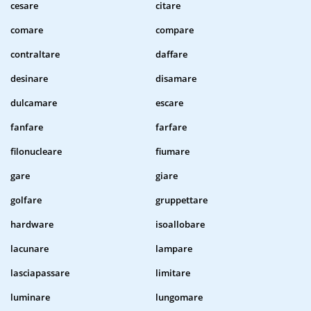
cesare
citare
comare
compare
contraltare
daffare
desinare
disamare
dulcamare
escare
fanfare
farfare
filonucleare
fiumare
gare
giare
golfare
gruppettare
hardware
isoallobare
lacunare
lampare
lasciapassare
limitare
luminare
lungomare