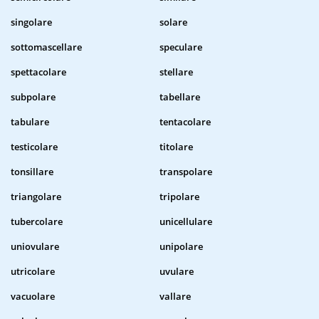
singolare
solare
sottomascellare
speculare
spettacolare
stellare
subpolare
tabellare
tabulare
tentacolare
testicolare
titolare
tonsillare
transpolare
triangolare
tripolare
tubercolare
unicellulare
uniovulare
unipolare
utricolare
uvulare
vacuolare
vallare