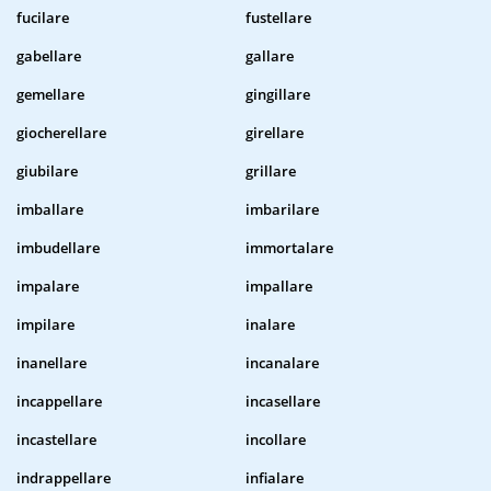
fucilare
fustellare
gabellare
gallare
gemellare
gingillare
giocherellare
girellare
giubilare
grillare
imballare
imbarilare
imbudellare
immortalare
impalare
impallare
impilare
inalare
inanellare
incanalare
incappellare
incasellare
incastellare
incollare
indrappellare
infialare