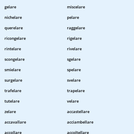
gelare
miscelare
nichelare
pelare
querelare
raggelare
ricongelare
rigelare
rintelare
rivelare
scongelare
sgelare
smielare
spelare
surgelare
svelare
trafelare
trapelare
tutelare
velare
zelare
accastellare
accavallare
acciambellare
accollare
accoltellare