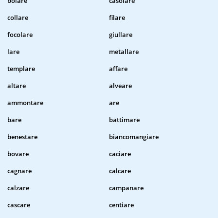
bolare
casolare
collare
filare
focolare
giullare
lare
metallare
templare
affare
altare
alveare
ammontare
are
bare
battimare
benestare
biancomangiare
bovare
caciare
cagnare
calcare
calzare
campanare
cascare
centiare