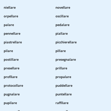
niellare
novellare
orpellare
oscillare
palare
pedalare
pennellare
piallare
piastrellare
picchierellare
pilare
pillare
postillare
presegnalare
presellare
prillare
profilare
propalare
protocollare
puddellare
pugnalare
puntellare
pupilare
raffilare