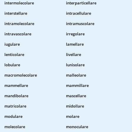
intermolecolare
interparticellare
interstellare
intracellulare
intramolecolare
intramuscolare
intravascolare
irregolare
iugulare
lamellare
lenticolare
livellare
lobulare
lunisolare
macromolecolare
malleolare
mammellare
mammillare
mandibolare
mascellare
matricolare
midollare
modulare
molare
molecolare
monoculare