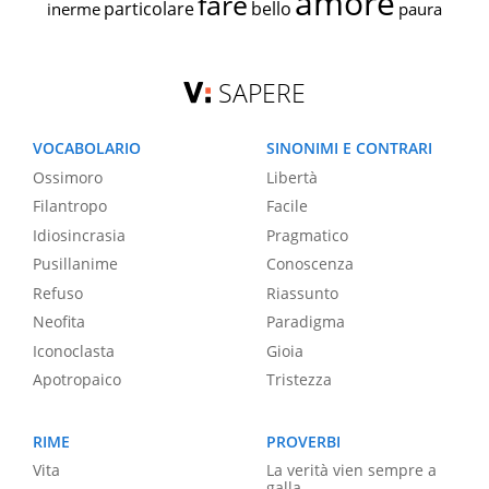
amore
fare
particolare
bello
inerme
paura
SAPERE
VOCABOLARIO
SINONIMI E CONTRARI
Ossimoro
Libertà
Filantropo
Facile
Idiosincrasia
Pragmatico
Pusillanime
Conoscenza
Refuso
Riassunto
Neofita
Paradigma
Iconoclasta
Gioia
Apotropaico
Tristezza
RIME
PROVERBI
Vita
La verità vien sempre a
galla