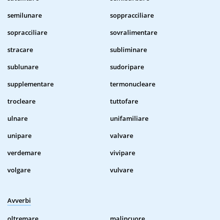
semilunare
soppracciliare
sopracciliare
sovralimentare
stracare
subliminare
sublunare
sudoripare
supplementare
termonucleare
trocleare
tuttofare
ulnare
unifamiliare
unipare
valvare
verdemare
vivipare
volgare
vulvare
Avverbi
oltremare
malincuore