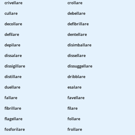
crivellare
crollare
cullare
debellare
decollare
defibrillare
defilare
dentellare
depilare
disimballare
dissalare
dissellare
dissigillare
dissuggellare
distillare
dribblare
duellare
esalare
fallare
favellare
fibrillare
filare
flagellare
follare
fosforilare
frollare