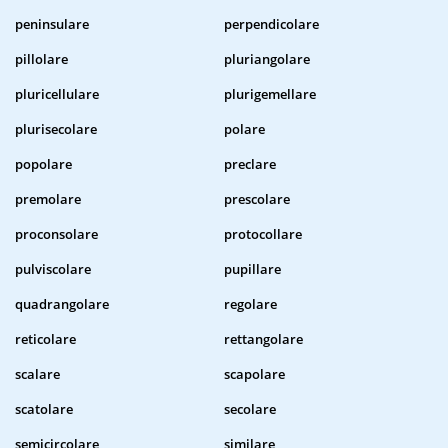
peninsulare
perpendicolare
pillolare
pluriangolare
pluricellulare
plurigemellare
plurisecolare
polare
popolare
preclare
premolare
prescolare
proconsolare
protocollare
pulviscolare
pupillare
quadrangolare
regolare
reticolare
rettangolare
scalare
scapolare
scatolare
secolare
semicircolare
similare