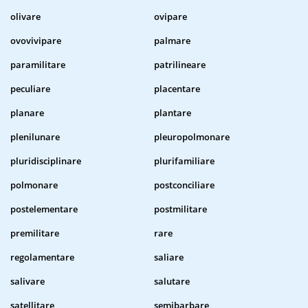
olivare
ovipare
ovovivipare
palmare
paramilitare
patrilineare
peculiare
placentare
planare
plantare
plenilunare
pleuropolmonare
pluridisciplinare
plurifamiliare
polmonare
postconciliare
postelementare
postmilitare
premilitare
rare
regolamentare
saliare
salivare
salutare
satellitare
semibarbare