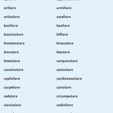
arillare
armillare
articolare
ascellare
bacillare
basilare
biauricolare
bifilare
bimolecolare
binoculare
bioculare
bipolare
bisecolare
campanulare
canalicolare
canicolare
capitolare
cardiovascolare
carpellare
cartolare
cedolare
circumpolare
clavicolare
codicillare