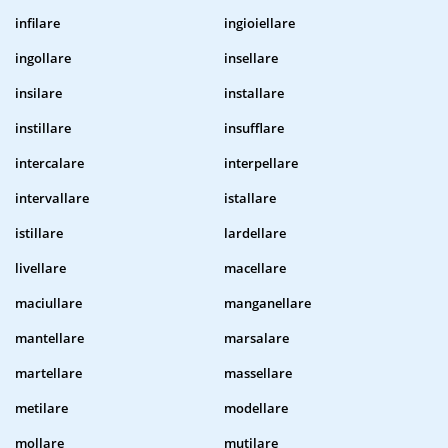
infilare
ingioiellare
ingollare
insellare
insilare
installare
instillare
insufflare
intercalare
interpellare
intervallare
istallare
istillare
lardellare
livellare
macellare
maciullare
manganellare
mantellare
marsalare
martellare
massellare
metilare
modellare
mollare
mutilare