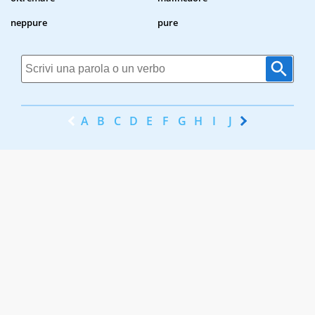
neppure
pure
A
B
C
D
E
F
G
H
I
J
K
L
M
N