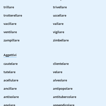
trillare
trivellare
trotterellare
uccellare
vacillare
vallare
ventilare
vigilare
zampillare
zimbellare
Aggettivi
cautelare
clientelare
tutelare
velare
acellulare
alveolare
ancillare
antipopolare
antisolare
antitubercolare
apolare
appendicolare