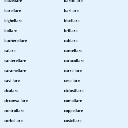
balzellare
barcollare
barellare
barilare
bighellare
bisellare
bollare
brillare
bucherellare
cablare
calare
cancellare
canterellare
caracollare
caramellare
carrellare
cavillare
cesellare
cicalare
ciclostilare
circonvallare
compilare
controllare
coppellare
corbellare
costellare