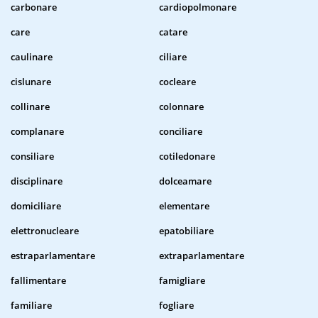
carbonare
cardiopolmonare
care
catare
caulinare
ciliare
cislunare
cocleare
collinare
colonnare
complanare
conciliare
consiliare
cotiledonare
disciplinare
dolceamare
domiciliare
elementare
elettronucleare
epatobiliare
estraparlamentare
extraparlamentare
fallimentare
famigliare
familiare
fogliare