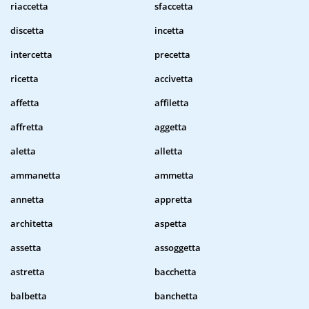
riaccetta
sfaccetta
discetta
incetta
intercetta
precetta
ricetta
accivetta
affetta
affiletta
affretta
aggetta
aletta
alletta
ammanetta
ammetta
annetta
appretta
architetta
aspetta
assetta
assoggetta
astretta
bacchetta
balbetta
banchetta