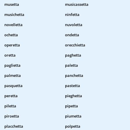
musetta
musicassetta
musichetta
ninfetta
novelletta
nuvoletta
ochetta
ondetta
operetta
orecchietta
oretta
paghetta
paglietta
paletta
palmetta
panchetta
pasquetta
pastetta
peretta
pieghetta
piletta
pipetta
piroetta
piumetta
placchetta
polpetta