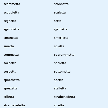
scommetta
sconnetta
scoppietta
sculetta
seghetta
setta
sgambetta
sgrilletta
smanetta
smerletta
smetta
soletta
sommetta
soprammetta
sorbetta
sorretta
sospetta
sottometta
spacchetta
spetta
spezzetta
stelletta
stiletta
strabenedetta
stramaledetta
stretta