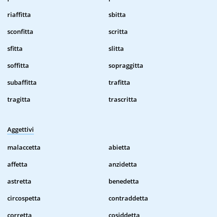
riaffitta
sbitta
sconfitta
scritta
sfitta
slitta
soffitta
sopraggitta
subaffitta
trafitta
tragitta
trascritta
Aggettivi
malaccetta
abietta
affetta
anzidetta
astretta
benedetta
circospetta
contraddetta
corretta
cosiddetta