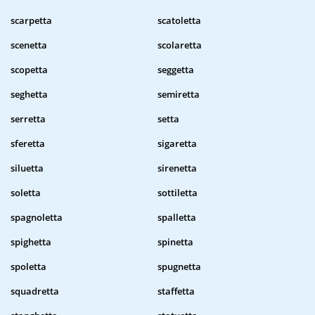
scarpetta
scatoletta
scenetta
scolaretta
scopetta
seggetta
seghetta
semiretta
serretta
setta
sferetta
sigaretta
siluetta
sirenetta
soletta
sottiletta
spagnoletta
spalletta
spighetta
spinetta
spoletta
spugnetta
squadretta
staffetta