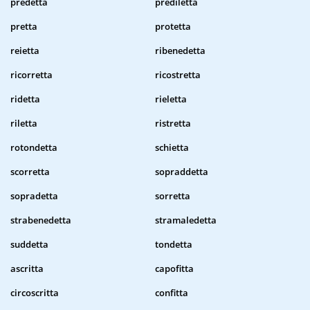
predetta
prediletta
pretta
protetta
reietta
ribenedetta
ricorretta
ricostretta
ridetta
rieletta
riletta
ristretta
rotondetta
schietta
scorretta
sopraddetta
sopradetta
sorretta
strabenedetta
stramaledetta
suddetta
tondetta
ascritta
capofitta
circoscritta
confitta