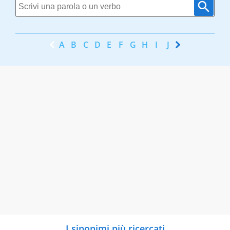
A
B
C
D
E
F
G
H
I
J
K
L
M
N
I sinonimi più ricercati