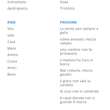
Iconoclasta
Gioia
Apotropaico
Tristezza
RIME
PROVERBI
Vita
La verità vien sempre a
galla
Sole
Uomo avvisato, mezzo
Casa
salvato
Mare
Una rondine non fa
primavera
Amore
Il mattino ha l'oro in
Cuore
bocca
Amici
Mal comune, mezzo
Bene
gaudio
Il gioco non vale la
candela
Al cuor non si comanda
A caval donato non si
guarda in bocca