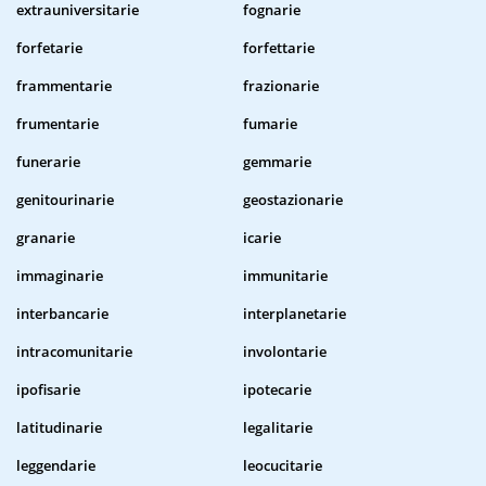
extrauniversitarie
fognarie
forfetarie
forfettarie
frammentarie
frazionarie
frumentarie
fumarie
funerarie
gemmarie
genitourinarie
geostazionarie
granarie
icarie
immaginarie
immunitarie
interbancarie
interplanetarie
intracomunitarie
involontarie
ipofisarie
ipotecarie
latitudinarie
legalitarie
leggendarie
leocucitarie