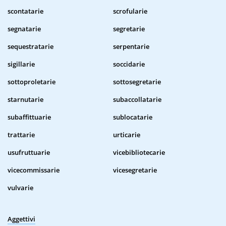
scontatarie
scrofularie
segnatarie
segretarie
sequestratarie
serpentarie
sigillarie
soccidarie
sottoproletarie
sottosegretarie
starnutarie
subaccollatarie
subaffittuarie
sublocatarie
trattarie
urticarie
usufruttuarie
vicebibliotecarie
vicecommissarie
vicesegretarie
vulvarie
Aggettivi