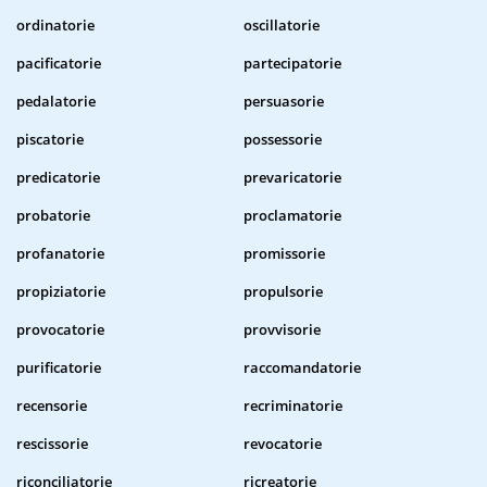
ordinatorie
oscillatorie
pacificatorie
partecipatorie
pedalatorie
persuasorie
piscatorie
possessorie
predicatorie
prevaricatorie
probatorie
proclamatorie
profanatorie
promissorie
propiziatorie
propulsorie
provocatorie
provvisorie
purificatorie
raccomandatorie
recensorie
recriminatorie
rescissorie
revocatorie
riconciliatorie
ricreatorie