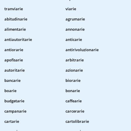
tranviarie
viarie
abitudinarie
agrumarie
alimentarie
annonarie
antiautoritarie
anticarie
antiorarie
antirivoluzionarie
apofisarie
arbitrarie
autoritarie
azionarie
bancarie
biorarie
boarie
bonarie
budgetarie
caffearie
campanarie
carcerarie
cartarie
cartolibrarie