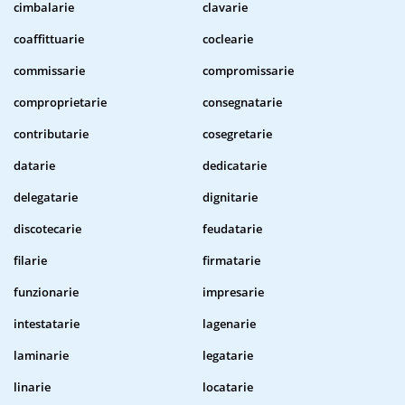
cimbalarie
clavarie
coaffittuarie
coclearie
commissarie
compromissarie
comproprietarie
consegnatarie
contributarie
cosegretarie
datarie
dedicatarie
delegatarie
dignitarie
discotecarie
feudatarie
filarie
firmatarie
funzionarie
impresarie
intestatarie
lagenarie
laminarie
legatarie
linarie
locatarie