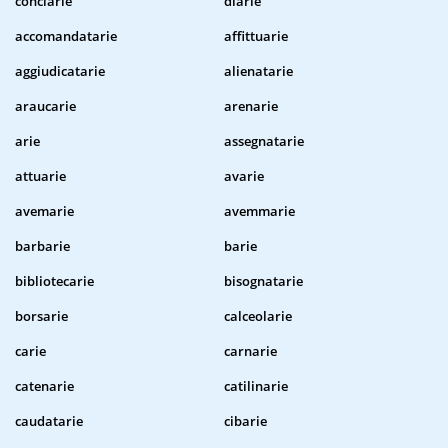
conciarie
diarie
accomandatarie
affittuarie
aggiudicatarie
alienatarie
araucarie
arenarie
arie
assegnatarie
attuarie
avarie
avemarie
avemmarie
barbarie
barie
bibliotecarie
bisognatarie
borsarie
calceolarie
carie
carnarie
catenarie
catilinarie
caudatarie
cibarie