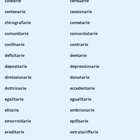
casearie
censuarie
centenarie
cessionarie
chirografarie
cometarie
comunitarie
concordatarie
confinarie
contrarie
deficitarie
dentarie
depositarie
depressionarie
dimissionarie
donatarie
dottrinarie
eccedentarie
egalitarie
egualitarie
elitarie
embrionarie
emorroidarie
epifisarie
ereditarie
extratariffarie