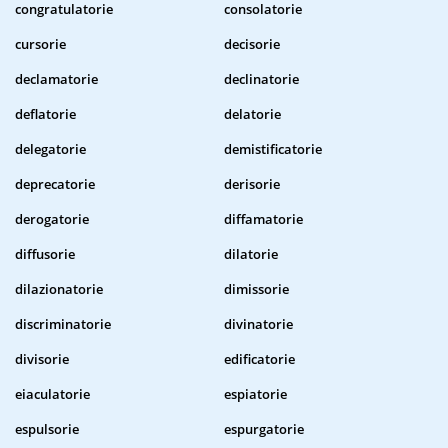
congratulatorie
consolatorie
cursorie
decisorie
declamatorie
declinatorie
deflatorie
delatorie
delegatorie
demistificatorie
deprecatorie
derisorie
derogatorie
diffamatorie
diffusorie
dilatorie
dilazionatorie
dimissorie
discriminatorie
divinatorie
divisorie
edificatorie
eiaculatorie
espiatorie
espulsorie
espurgatorie