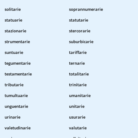
solitarie
soprannumerarie
statuarie
statutarie
stazionarie
stercorarie
strumentarie
suburbicarie
suntuarie
tariffarie
tegumentarie
ternarie
testamentarie
totalitarie
tributarie
trinitarie
tumultuarie
umanitarie
unguentarie
unitarie
urinarie
usurarie
valetudinarie
valutarie