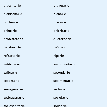
placentarie
planetarie
plebiscitarie
plenarie
portuarie
precarie
primarie
prioritarie
protestatarie
quaternarie
reazionarie
referendarie
refrattarie
riparie
sabbatarie
sacramentarie
saltuarie
secondarie
sedentarie
sedimentarie
sessagenarie
settarie
settuagenarie
societarie
sociosanitarie
solidarie