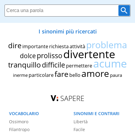
I sinonimi più ricercati
problema
dire
importante
richiesta
attività
divertente
prolisso
dolce
acume
tranquillo
difficile
permettere
amore
fare
particolare
bello
inerme
paura
SAPERE
VOCABOLARIO
SINONIMI E CONTRARI
Ossimoro
Libertà
Filantropo
Facile