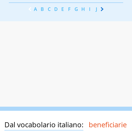
A
B
C
D
E
F
G
H
I
J
K
L
M
N
Dal vocabolario italiano:
beneficiarie