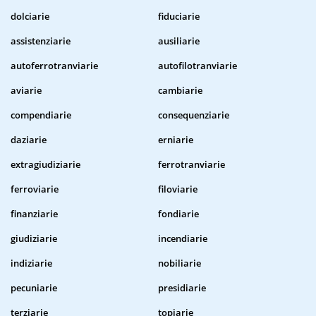
dolciarie
fiduciarie
assistenziarie
ausiliarie
autoferrotranviarie
autofilotranviarie
aviarie
cambiarie
compendiarie
consequenziarie
daziarie
erniarie
extragiudiziarie
ferrotranviarie
ferroviarie
filoviarie
finanziarie
fondiarie
giudiziarie
incendiarie
indiziarie
nobiliarie
pecuniarie
presidiarie
terziarie
topiarie