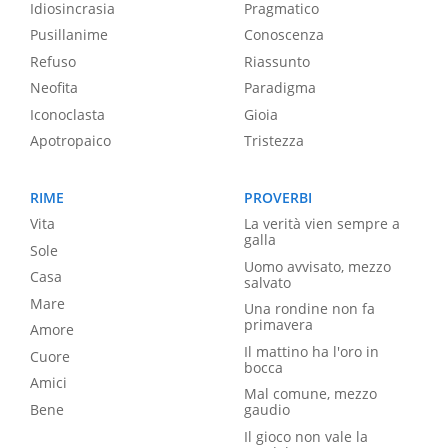
Idiosincrasia
Pragmatico
Pusillanime
Conoscenza
Refuso
Riassunto
Neofita
Paradigma
Iconoclasta
Gioia
Apotropaico
Tristezza
RIME
PROVERBI
Vita
La verità vien sempre a
galla
Sole
Uomo avvisato, mezzo
Casa
salvato
Mare
Una rondine non fa
primavera
Amore
Il mattino ha l'oro in
Cuore
bocca
Amici
Mal comune, mezzo
Bene
gaudio
Il gioco non vale la