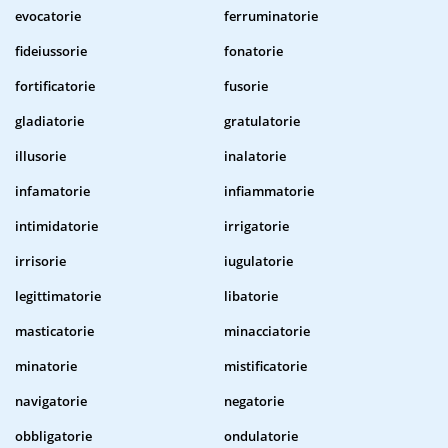
evocatorie
ferruminatorie
fideiussorie
fonatorie
fortificatorie
fusorie
gladiatorie
gratulatorie
illusorie
inalatorie
infamatorie
infiammatorie
intimidatorie
irrigatorie
irrisorie
iugulatorie
legittimatorie
libatorie
masticatorie
minacciatorie
minatorie
mistificatorie
navigatorie
negatorie
obbligatorie
ondulatorie