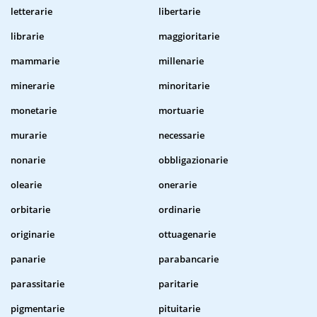
letterarie
libertarie
librarie
maggioritarie
mammarie
millenarie
minerarie
minoritarie
monetarie
mortuarie
murarie
necessarie
nonarie
obbligazionarie
olearie
onerarie
orbitarie
ordinarie
originarie
ottuagenarie
panarie
parabancarie
parassitarie
paritarie
pigmentarie
pituitarie