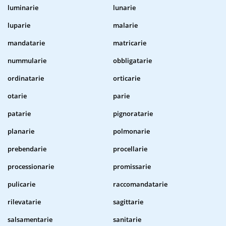
luminarie
lunarie
luparie
malarie
mandatarie
matricarie
nummularie
obbligatarie
ordinatarie
orticarie
otarie
parie
patarie
pignoratarie
planarie
polmonarie
prebendarie
procellarie
processionarie
promissarie
pulicarie
raccomandatarie
rilevatarie
sagittarie
salsamentarie
sanitarie