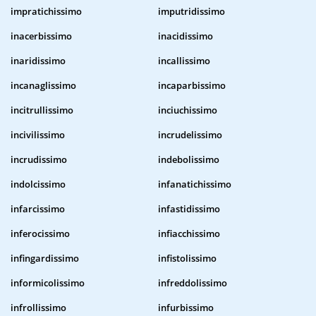
impratichissimo
imputridissimo
inacerbissimo
inacidissimo
inaridissimo
incallissimo
incanaglissimo
incaparbissimo
incitrullissimo
inciuchissimo
incivilissimo
incrudelissimo
incrudissimo
indebolissimo
indolcissimo
infanatichissimo
infarcissimo
infastidissimo
inferocissimo
infiacchissimo
infingardissimo
infistolissimo
informicolissimo
infreddolissimo
infrollissimo
infurbissimo