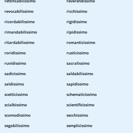
rettificabilissimo
reverendissimo
revocabilissimo
ricchissimo
ricordabilissimo
rigidissimo
rimandabilissimo
ripidissimo
ritardabilissimo
romanticissimo
roridissimo
rusticissimo
ruvidissimo
sacralissimo
sadicissimo
saldabilissimo
saldissimo
sapidissimo
scetticissimo
schematicissimo
scialbissimo
scientificissimo
scomodissimo
secchissimo
segabilissimo
semplicissimo