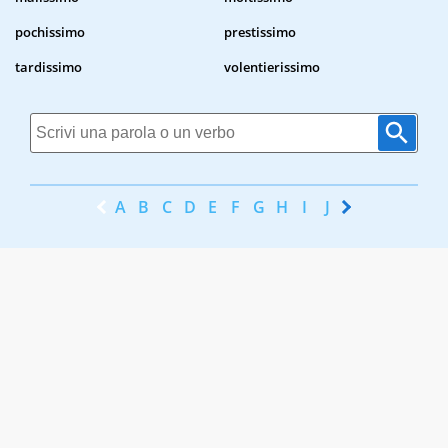
pochissimo
prestissimo
tardissimo
volentierissimo
A
B
C
D
E
F
G
H
I
J
K
L
M
N