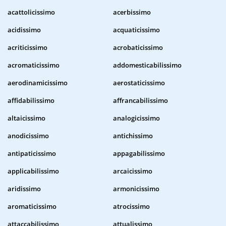
acattolicissimo
acerbissimo
acidissimo
acquaticissimo
acriticissimo
acrobaticissimo
acromaticissimo
addomesticabilissimo
aerodinamicissimo
aerostaticissimo
affidabilissimo
affrancabilissimo
altaicissimo
analogicissimo
anodicissimo
antichissimo
antipaticissimo
appagabilissimo
applicabilissimo
arcaicissimo
aridissimo
armonicissimo
aromaticissimo
atrocissimo
attaccabilissimo
attualissimo