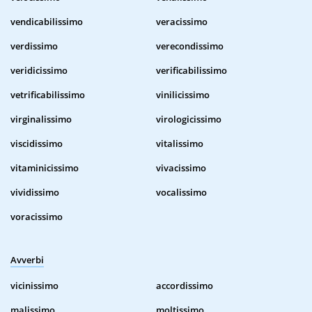
vendicabilissimo
veracissimo
verdissimo
verecondissimo
veridicissimo
verificabilissimo
vetrificabilissimo
vinilicissimo
virginalissimo
virologicissimo
viscidissimo
vitalissimo
vitaminicissimo
vivacissimo
vividissimo
vocalissimo
voracissimo
Avverbi
vicinissimo
accordissimo
malissimo
moltissimo