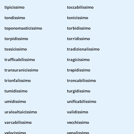
tipicissimo
toccabilissimo
tondissimo
tonicissimo
toponomasticissimo
torbidissimo
torpidissimo
torridissimo
tossicissimo
tradizionalissimo
trafficabilissimo
tragicissimo
transuranicissimo
trepidissimo
trionfalissimo
troncabilissimo
tumidissimo
turgidissimo
umidissimo
unificabilissimo
uraloaltaicissimo
validissimo
varcabilissimo
vecchissimo
velocissimo
venalissimo