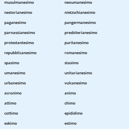
musulmanesimo
neoumanesimo
nestorianesimo
nietzschianesimo
paganesimo
pangermanesimo
parnassianesimo
presbiterianesimo
protestantesimo
puritanesimo
repubblicanesimo
romanesimo
spasimo
stasimo
umanesimo
unitarianesimo
urbanesimo
vulcanesimo
acronimo
animo
attimo
chimo
cottimo
epididimo
eskimo
estimo