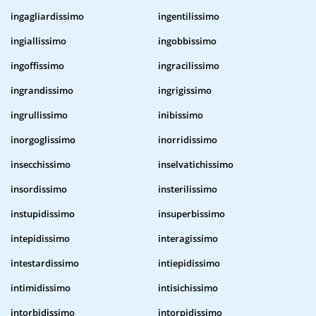
ingagliardissimo
ingentilissimo
ingiallissimo
ingobbissimo
ingoffissimo
ingracilissimo
ingrandissimo
ingrigissimo
ingrullissimo
inibissimo
inorgoglissimo
inorridissimo
insecchissimo
inselvatichissimo
insordissimo
insterilissimo
instupidissimo
insuperbissimo
intepidissimo
interagissimo
intestardissimo
intiepidissimo
intimidissimo
intisichissimo
intorbidissimo
intorpidissimo