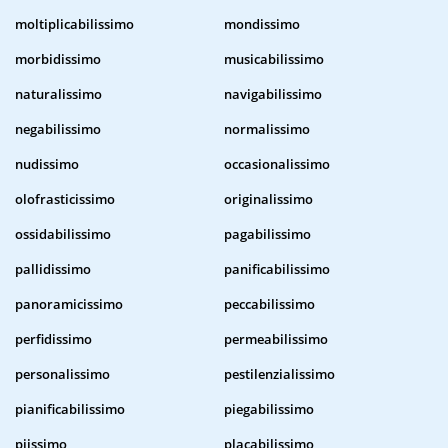
moltiplicabilissimo
mondissimo
morbidissimo
musicabilissimo
naturalissimo
navigabilissimo
negabilissimo
normalissimo
nudissimo
occasionalissimo
olofrasticissimo
originalissimo
ossidabilissimo
pagabilissimo
pallidissimo
panificabilissimo
panoramicissimo
peccabilissimo
perfidissimo
permeabilissimo
personalissimo
pestilenzialissimo
pianificabilissimo
piegabilissimo
piissimo
placabilissimo