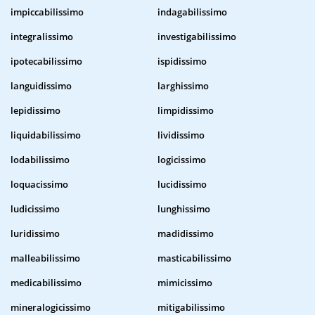
impiccabilissimo
indagabilissimo
integralissimo
investigabilissimo
ipotecabilissimo
ispidissimo
languidissimo
larghissimo
lepidissimo
limpidissimo
liquidabilissimo
lividissimo
lodabilissimo
logicissimo
loquacissimo
lucidissimo
ludicissimo
lunghissimo
luridissimo
madidissimo
malleabilissimo
masticabilissimo
medicabilissimo
mimicissimo
mineralogicissimo
mitigabilissimo