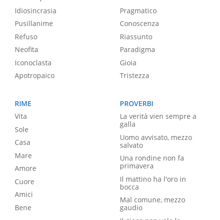
Idiosincrasia
Pragmatico
Pusillanime
Conoscenza
Refuso
Riassunto
Neofita
Paradigma
Iconoclasta
Gioia
Apotropaico
Tristezza
RIME
PROVERBI
Vita
La verità vien sempre a
galla
Sole
Uomo avvisato, mezzo
Casa
salvato
Mare
Una rondine non fa
primavera
Amore
Il mattino ha l'oro in
Cuore
bocca
Amici
Mal comune, mezzo
Bene
gaudio