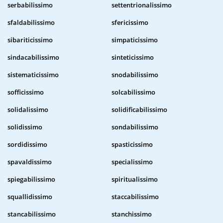
serbabilissimo
settentrionalissimo
sfaldabilissimo
sfericissimo
sibariticissimo
simpaticissimo
sindacabilissimo
sinteticissimo
sistematicissimo
snodabilissimo
sofficissimo
solcabilissimo
solidalissimo
solidificabilissimo
solidissimo
sondabilissimo
sordidissimo
spasticissimo
spavaldissimo
specialissimo
spiegabilissimo
spiritualissimo
squallidissimo
staccabilissimo
stancabilissimo
stanchissimo