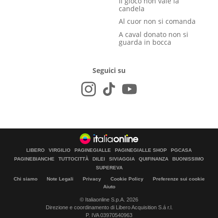
Il gioco non vale la
candela
Al cuor non si comanda
A caval donato non si
guarda in bocca
Seguici su
LIBERO
VIRGILIO
PAGINEGIALLE
PAGINEGIALLE SHOP
PGCASA
PAGINEBIANCHE
TUTTOCITTÀ
DILEI
SIVIAGGIA
QUIFINANZA
BUONISSIMO
SUPEREVA
Chi siamo
Note Legali
Privacy
Cookie Policy
Preferenze sui cookie
Aiuto
© Italiaonline S.p.A. 2026
Direzione e coordinamento di Libero Acquisition S.á r.l.
P. IVA 03970540963