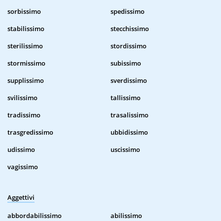
sorbissimo
spedissimo
stabilissimo
stecchissimo
sterilissimo
stordissimo
stormissimo
subissimo
supplissimo
sverdissimo
svilissimo
tallissimo
tradissimo
trasalissimo
trasgredissimo
ubbidissimo
udissimo
uscissimo
vagissimo
Aggettivi
abbordabilissimo
abilissimo