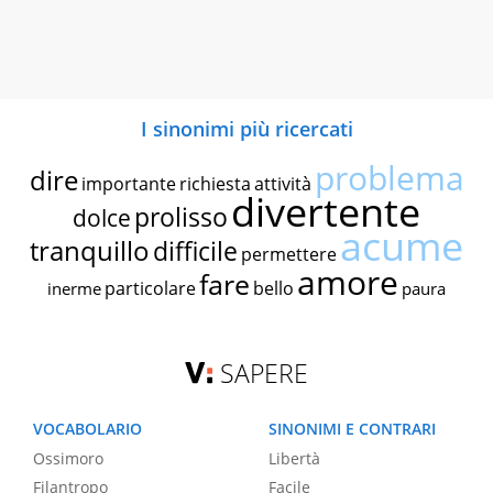
I sinonimi più ricercati
problema
dire
importante
richiesta
attività
divertente
prolisso
dolce
acume
tranquillo
difficile
permettere
amore
fare
particolare
bello
inerme
paura
SAPERE
VOCABOLARIO
SINONIMI E CONTRARI
Ossimoro
Libertà
Filantropo
Facile