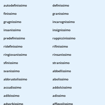
autodefinissimo
definissimo
finissimo
granissimo
grugnissimo
incarognissimo
insanissimo
insignissimo
predefinissimo
rappiccinissimo
ridefinissimo
rifinissimo
ringiovanissimo
rinsanissimo
sfinissimo
stranissimo
svanissimo
abbellissimo
abbrustolissimo
abolissimo
accudissimo
addolcissimo
adibissimo
adissimo
adsorbissimo
affievolissimo