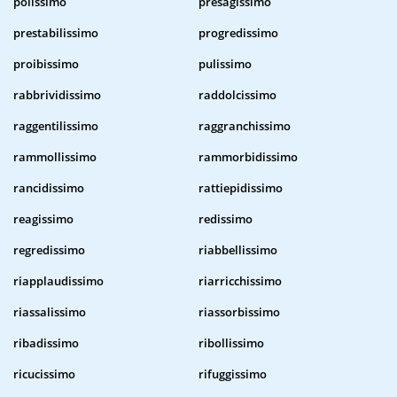
polissimo
presagissimo
prestabilissimo
progredissimo
proibissimo
pulissimo
rabbrividissimo
raddolcissimo
raggentilissimo
raggranchissimo
rammollissimo
rammorbidissimo
rancidissimo
rattiepidissimo
reagissimo
redissimo
regredissimo
riabbellissimo
riapplaudissimo
riarricchissimo
riassalissimo
riassorbissimo
ribadissimo
ribollissimo
ricucissimo
rifuggissimo