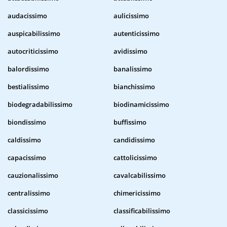
audacissimo
aulicissimo
auspicabilissimo
autenticissimo
autocriticissimo
avidissimo
balordissimo
banalissimo
bestialissimo
bianchissimo
biodegradabilissimo
biodinamicissimo
biondissimo
buffissimo
caldissimo
candidissimo
capacissimo
cattolicissimo
cauzionalissimo
cavalcabilissimo
centralissimo
chimericissimo
classicissimo
classificabilissimo