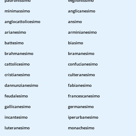
padronissimo
veglionissimo
minimassimo
anglicanesimo
anglocattolicesimo
ansimo
arianesimo
arminianesimo
battesimo
biasimo
brahmanesimo
bramanesimo
cattolicesimo
confucianesimo
cristianesimo
culteranesimo
dannunzianesimo
fabianesimo
feudalesimo
francescanesimo
gallicanesimo
germanesimo
incantesimo
iperurbanesimo
luteranesimo
monachesimo