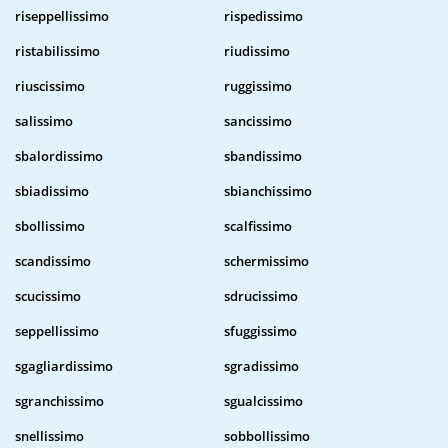
riseppellissimo
rispedissimo
ristabilissimo
riudissimo
riuscissimo
ruggissimo
salissimo
sancissimo
sbalordissimo
sbandissimo
sbiadissimo
sbianchissimo
sbollissimo
scalfissimo
scandissimo
schermissimo
scucissimo
sdrucissimo
seppellissimo
sfuggissimo
sgagliardissimo
sgradissimo
sgranchissimo
sgualcissimo
snellissimo
sobbollissimo