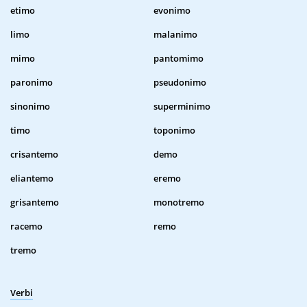
etimo
evonimo
limo
malanimo
mimo
pantomimo
paronimo
pseudonimo
sinonimo
superminimo
timo
toponimo
crisantemo
demo
eliantemo
eremo
grisantemo
monotremo
racemo
remo
tremo
Verbi