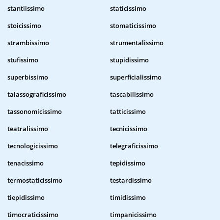
stantiissimo
staticissimo
stoicissimo
stomaticissimo
strambissimo
strumentalissimo
stufissimo
stupidissimo
superbissimo
superficialissimo
talassograficissimo
tascabilissimo
tassonomicissimo
tatticissimo
teatralissimo
tecnicissimo
tecnologicissimo
telegraficissimo
tenacissimo
tepidissimo
termostaticissimo
testardissimo
tiepidissimo
timidissimo
timocraticissimo
timpanicissimo