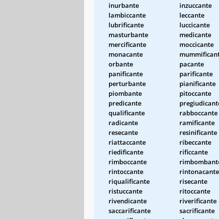
inurbante
inzuccante
lambiccante
leccante
lubrificante
luccicante
masturbante
medicante
mercificante
moccicante
monacante
mummifican
orbante
pacante
panificante
parificante
perturbante
pianificante
piombante
pitoccante
predicante
pregiudicant
qualificante
rabboccante
radicante
ramificante
resecante
resinificante
riattaccante
ribeccante
riedificante
rificcante
rimboccante
rimbombant
rintoccante
rintonacante
riqualificante
risecante
ristuccante
ritoccante
rivendicante
riverificante
saccarificante
sacrificante