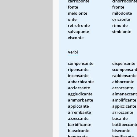
carroponte
cinorrodont
fonte
fronte
melolonte
milodonte
onte
orizzonte
retrofronte
rimonte
salvapunte
simbionte
visconte
Verbi
compensante
dispensante
ripensante
scompensan
incensante
raddensante
abbarbicante
abboccante
acciaccante
accoccante
aggiudicante
almanaccant
ammorbante
amplificante
appiccante
appiccicante
arrembante
arroccante
azzeccante
bacante
barbificante
battibeccant
biascicante
bisecante
bombante
bonificante