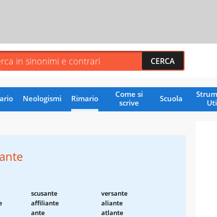
Come si
Strum
ario
Neologismi
Rimario
Scuola
scrive
Uti
ante
scusante
versante
e
affiliante
aliante
ante
atlante