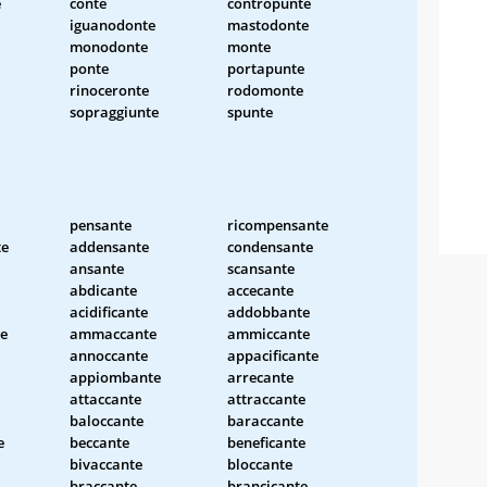
e
conte
contropunte
iguanodonte
mastodonte
monodonte
monte
ponte
portapunte
rinoceronte
rodomonte
sopraggiunte
spunte
pensante
ricompensante
te
addensante
condensante
ansante
scansante
abdicante
accecante
acidificante
addobbante
e
ammaccante
ammiccante
annoccante
appacificante
appiombante
arrecante
attaccante
attraccante
baloccante
baraccante
e
beccante
beneficante
bivaccante
bloccante
braccante
brancicante