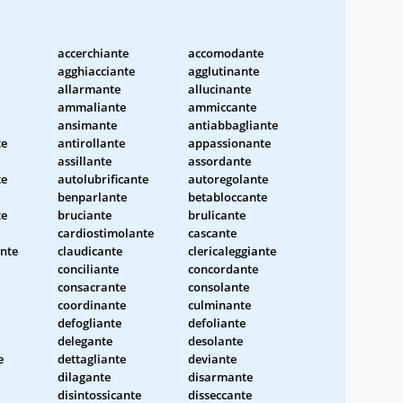
accerchiante
accomodante
agghiacciante
agglutinante
allarmante
allucinante
ammaliante
ammiccante
ansimante
antiabbagliante
te
antirollante
appassionante
assillante
assordante
te
autolubrificante
autoregolante
benparlante
betabloccante
te
bruciante
brulicante
cardiostimolante
cascante
ante
claudicante
clericaleggiante
conciliante
concordante
consacrante
consolante
coordinante
culminante
defogliante
defoliante
delegante
desolante
e
dettagliante
deviante
dilagante
disarmante
disintossicante
disseccante