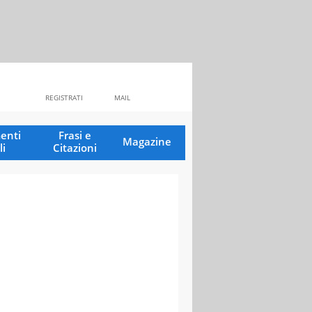
REGISTRATI
MAIL
enti
Frasi e
Magazine
li
Citazioni