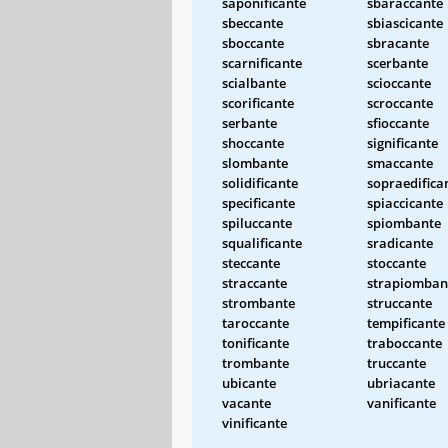
saponificante
sbaraccante
sbeccante
sbiascicante
sboccante
sbracante
scarnificante
scerbante
scialbante
scioccante
scorificante
scroccante
serbante
sfioccante
shoccante
significante
slombante
smaccante
solidificante
sopraedifica
specificante
spiaccicante
spiluccante
spiombante
squalificante
sradicante
steccante
stoccante
straccante
strapiomban
strombante
struccante
taroccante
tempificante
tonificante
traboccante
trombante
truccante
ubicante
ubriacante
vacante
vanificante
vinificante