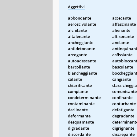
Aggettivi
abbondante
accecante
aeroscivolante
affascinante
alchilante
alienante
altalenante
altisonante
ancheggiante
anelante
antidetonante
antinquinan
arrogante
asfissiante
autoadescante
autobloccan
barcollante
basculante
biancheggiante
boccheggian
calante
cangiante
chiarificante
classicheggi
compiante
comunicante
condeterminante
confinante
contaminante
conturbante
declinante
defatigante
deformante
degradante
desquamante
determinant
digradante
digrignante
discordante
discrepante