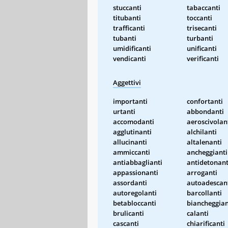
stuccanti
tabaccanti
titubanti
toccanti
trafficanti
trisecanti
tubanti
turbanti
umidificanti
unificanti
vendicanti
verificanti
Aggettivi
importanti
confortanti
urtanti
abbondanti
accomodanti
aeroscivolan
agglutinanti
alchilanti
allucinanti
altalenanti
ammiccanti
ancheggianti
antiabbaglianti
antidetonant
appassionanti
arroganti
assordanti
autoadescan
autoregolanti
barcollanti
betabloccanti
biancheggian
brulicanti
calanti
cascanti
chiarificanti