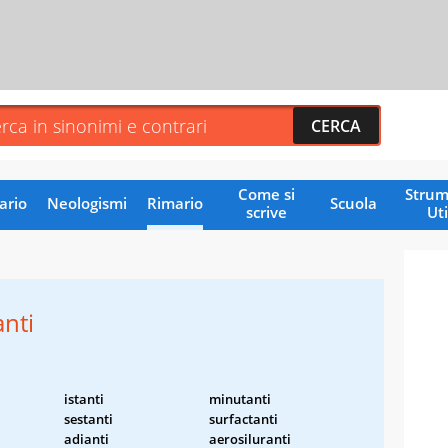
Come si
Strum
ario
Neologismi
Rimario
Scuola
scrive
Uti
nti
istanti
minutanti
sestanti
surfactanti
adianti
aerosiluranti