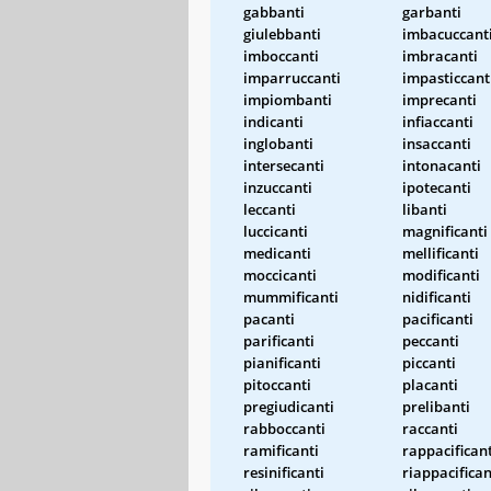
gabbanti
garbanti
giulebbanti
imbacuccant
imboccanti
imbracanti
imparruccanti
impasticcant
impiombanti
imprecanti
indicanti
infiaccanti
inglobanti
insaccanti
intersecanti
intonacanti
inzuccanti
ipotecanti
leccanti
libanti
luccicanti
magnificanti
medicanti
mellificanti
moccicanti
modificanti
mummificanti
nidificanti
pacanti
pacificanti
parificanti
peccanti
pianificanti
piccanti
pitoccanti
placanti
pregiudicanti
prelibanti
rabboccanti
raccanti
ramificanti
rappacificant
resinificanti
riappacifican