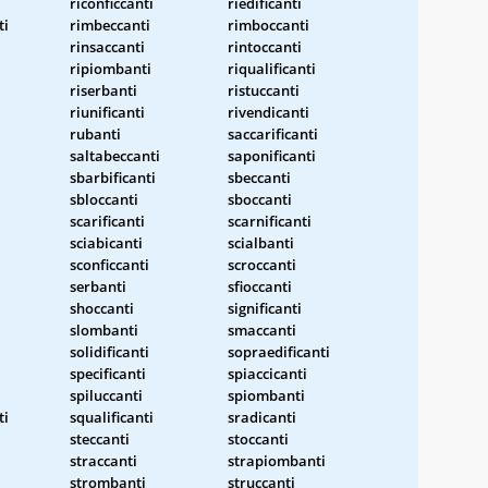
riconficcanti
riedificanti
ti
rimbeccanti
rimboccanti
rinsaccanti
rintoccanti
ripiombanti
riqualificanti
riserbanti
ristuccanti
riunificanti
rivendicanti
rubanti
saccarificanti
saltabeccanti
saponificanti
sbarbificanti
sbeccanti
sbloccanti
sboccanti
scarificanti
scarnificanti
sciabicanti
scialbanti
sconficcanti
scroccanti
serbanti
sfioccanti
shoccanti
significanti
slombanti
smaccanti
solidificanti
sopraedificanti
specificanti
spiaccicanti
spiluccanti
spiombanti
ti
squalificanti
sradicanti
steccanti
stoccanti
straccanti
strapiombanti
strombanti
struccanti