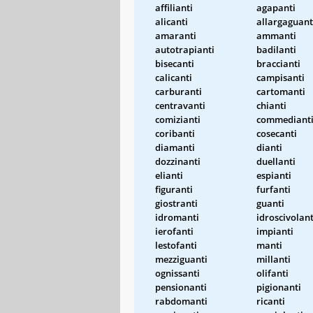
affilianti
agapanti
alicanti
allargaguant
amaranti
ammanti
autotrapianti
badilanti
bisecanti
braccianti
calicanti
campisanti
carburanti
cartomanti
centravanti
chianti
comizianti
commediant
coribanti
cosecanti
diamanti
dianti
dozzinanti
duellanti
elianti
espianti
figuranti
furfanti
giostranti
guanti
idromanti
idroscivolant
ierofanti
impianti
lestofanti
manti
mezziguanti
millanti
ognissanti
olifanti
pensionanti
pigionanti
rabdomanti
ricanti