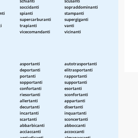
schianti
scusanti
soccidanti
sopraddominanti
nti
spianti
stampanti
supercarburanti
supergiganti
i
trapianti
vanti
vicecomandanti
vicinanti
asportanti
autotrasportanti
deportanti
elitrasportanti
portanti
rapportanti
sopportanti
supportanti
confortanti
esortanti
riesortanti
sconfortanti
allertanti
appartanti
decurtanti
disertanti
incartanti
inquartanti
scartanti
sconcertanti
abbarbicanti
abboccanti
acciaccanti
accoccanti
aggiudicanti
almanaccanti