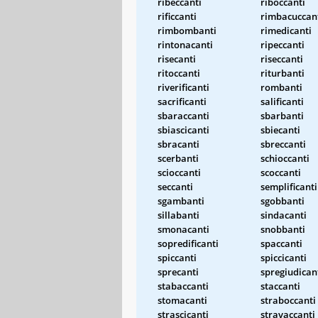
ribeccanti
riboccanti
rificcanti
rimbacuccan
rimbombanti
rimedicanti
rintonacanti
ripeccanti
risecanti
riseccanti
ritoccanti
riturbanti
riverificanti
rombanti
sacrificanti
salificanti
sbaraccanti
sbarbanti
sbiascicanti
sbiecanti
sbracanti
sbreccanti
scerbanti
schioccanti
scioccanti
scoccanti
seccanti
semplificanti
sgambanti
sgobbanti
sillabanti
sindacanti
smonacanti
snobbanti
sopredificanti
spaccanti
spiccanti
spiccicanti
sprecanti
spregiudican
stabaccanti
staccanti
stomacanti
straboccanti
strascicanti
stravaccanti