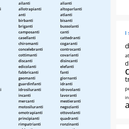
ailanti
alianti
i
allotrapianti
altoparlanti
anti
atlanti
birbanti
bisanti
briganti
bussolanti
camposanti
canti
I
casellanti
cattedranti
chiromanti
cogaranti
d
i
concelebranti
controcanti
cottimanti
covarianti
at
discanti
disincanti
d
edicolanti
elefanti
fabbricanti
fanti
t
geomanti
giornanti
guardinfanti
idranti
p
i
idrosiluranti
idrovolanti
incanti
lavoranti
i
mercanti
mestieranti
motosiluranti
negozianti
omotrapianti
ottovolanti
principianti
quadranti
rimpatrianti
ronzinanti