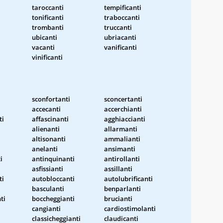
taroccanti
tempificanti
tonificanti
traboccanti
trombanti
truccanti
ubicanti
ubriacanti
vacanti
vanificanti
vinificanti
sconfortanti
sconcertanti
accecanti
accerchianti
ti
affascinanti
agghiaccianti
alienanti
allarmanti
altisonanti
ammalianti
anelanti
ansimanti
i
antinquinanti
antirollanti
asfissianti
assillanti
ti
autobloccanti
autolubrificanti
basculanti
benparlanti
ti
boccheggianti
brucianti
cangianti
cardiostimolanti
classicheggianti
claudicanti