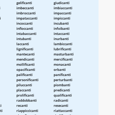
gelificanti
giudicanti
i
imbeccanti
imbiaccanti
imbroccanti
impaccanti
i
impataccanti
impiccanti
incoccanti
incubanti
infioccanti
infoibanti
intabaccanti
intaccanti
intubanti
inurbanti
laccanti
lambiccanti
lignificanti
lubrificanti
mantecanti
masturbanti
mendicanti
mercificanti
mollificanti
monacanti
opacificanti
orbanti
palificanti
panificanti
personificanti
perturbanti
piluccanti
piombanti
placcanti
predicanti
prolificanti
qualificanti
raddobbanti
radicanti
i
recanti
resecanti
ti
riappiccicanti
riattaccanti