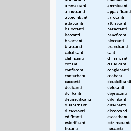
ammaccanti
ammiccanti
annoccanti
appacificanti
appiombanti
arrecanti
attaccanti
attraccanti
baloccanti
baraccanti
beccanti
beneficanti
bivaccanti
bloccanti
braccanti
brancicanti
calcificanti
canti
chilificanti
chimificanti
ciccanti
claudicanti
conficcanti
conglobanti
conturbanti
coobanti
cuccanti
decalcificant
dedicanti
defecanti
delibanti
deprecanti
deumidificanti
dilombanti
disacerbanti
diserbanti
disseccanti
distaccanti
edificanti
esacerbanti
esterificanti
estrinsecanti
ficcanti
fioccanti