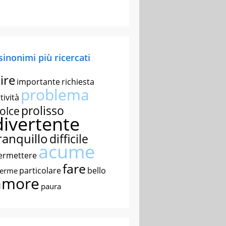
 sinonimi più ricercati
ire
importante
richiesta
problema
tività
prolisso
olce
divertente
ranquillo
difficile
acume
ermettere
fare
particolare
bello
nerme
amore
paura