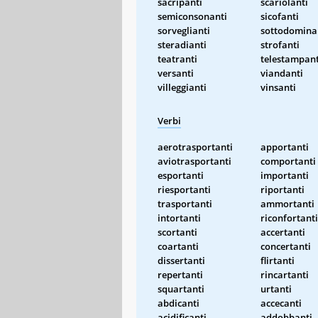
sacripanti
scariolanti
semiconsonanti
sicofanti
sorveglianti
sottodomina
steradianti
strofanti
teatranti
telestampant
versanti
viandanti
villeggianti
vinsanti
Verbi
aerotrasportanti
apportanti
aviotrasportanti
comportanti
esportanti
importanti
riesportanti
riportanti
trasportanti
ammortanti
intortanti
riconfortanti
scortanti
accertanti
coartanti
concertanti
dissertanti
flirtanti
repertanti
rincartanti
squartanti
urtanti
abdicanti
accecanti
acidificanti
addobbanti