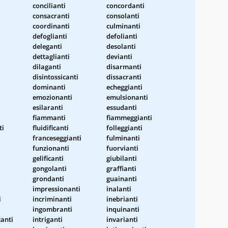
concilianti
concordanti
consacranti
consolanti
coordinanti
culminanti
defoglianti
defolianti
deleganti
desolanti
i
dettaglianti
devianti
dilaganti
disarmanti
disintossicanti
dissacranti
dominanti
echeggianti
emozionanti
emulsionanti
esilaranti
essudanti
fiammanti
fiammeggianti
ti
fluidificanti
folleggianti
franceseggianti
fulminanti
funzionanti
fuorvianti
gelificanti
giubilanti
gongolanti
graffianti
grondanti
guainanti
impressionanti
inalanti
i
incriminanti
inebrianti
ingombranti
inquinanti
anti
intriganti
invarianti