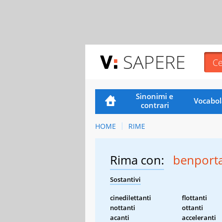
SAPERE
Sinonimi e
Vocabol
contrari
HOME
RIME
Rima con:
benporta
Sostantivi
cinedilettanti
flottanti
nottanti
ottanti
acanti
acceleranti