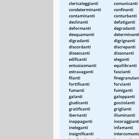
clericaleggianti
comunicanti
condeterminanti
confinanti
contaminanti
conturbanti
declinanti
defatiganti
deformanti
degradanti
desquamanti
determinant
digradanti
digrignanti
discordanti
discrepanti
disseccanti
dissonanti
edificanti
eleganti
entusiasmanti
equilibranti
estravaganti
fascianti
filanti
finegranulan
fortificanti
forvianti
fumanti
fumiganti
galanti
galoppanti
giudicanti
gocciolanti
gratificanti
griglianti
ibernanti
illuminanti
inappaganti
incoraggiant
ineleganti
infamanti
insignificanti
intercomunic