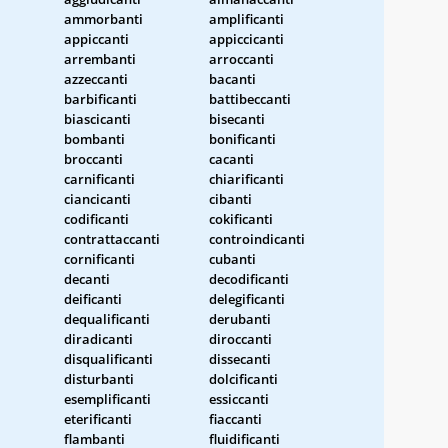
ammorbanti
amplificanti
appiccanti
appiccicanti
arrembanti
arroccanti
azzeccanti
bacanti
barbificanti
battibeccanti
biascicanti
bisecanti
bombanti
bonificanti
broccanti
cacanti
carnificanti
chiarificanti
ciancicanti
cibanti
codificanti
cokificanti
contrattaccanti
controindicanti
cornificanti
cubanti
i
decanti
decodificanti
deificanti
delegificanti
dequalificanti
derubanti
diradicanti
diroccanti
disqualificanti
dissecanti
disturbanti
dolcificanti
esemplificanti
essiccanti
eterificanti
fiaccanti
flambanti
fluidificanti