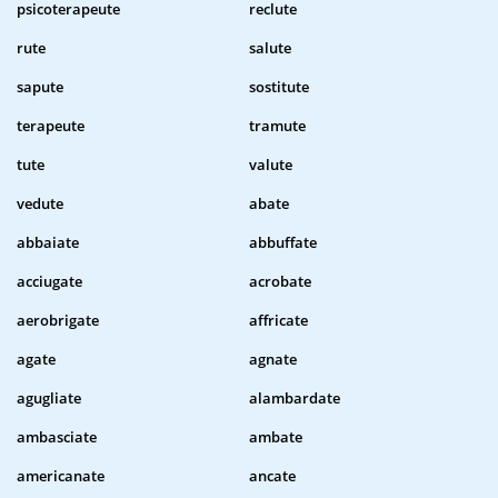
psicoterapeute
reclute
rute
salute
sapute
sostitute
terapeute
tramute
tute
valute
vedute
abate
abbaiate
abbuffate
acciugate
acrobate
aerobrigate
affricate
agate
agnate
agugliate
alambardate
ambasciate
ambate
americanate
ancate