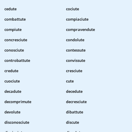
cedute
cociute
combattute
compiaciute
compiute
compravendute
concresciute
condolute
conosciute
contessute
controbattute
convissute
credute
cresciute
cuociute
cute
decadute
decedute
decomprimute
decresciute
devolute
dibattute
disconosciute
discute