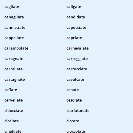
cagliate
caligate
canagliate
candidate
cannicciate
capocciate
cappellate
capriate
carambolate
carnevalate
carognate
carreggiate
carrellate
cartocciate
castagnate
cavalcate
ceffate
cenate
cervellate
cesoiate
chiocciate
ciarlatanate
cicalate
ciccate
cinghiate
cioccolate