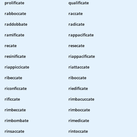
prolificate
qualificate
rabboccate
raccate
raddobbate
radicate
ramificate
rappacificate
recate
resecate
resinificate
riappacificate
riappiccicate
riattaccate
ribeccate
riboccate
riconficcate
riedificate
rificcate
rimbacuccate
rimbeccate
rimboccate
rimbombate
rimedicate
rinsaccate
rintoccate