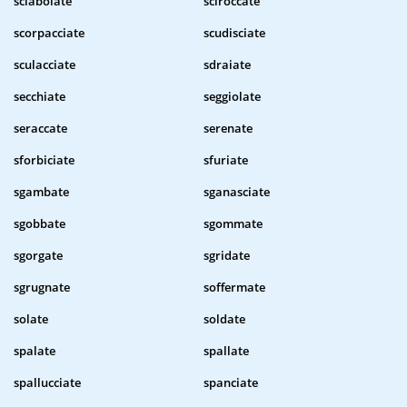
sciabolate
sciroccate
scorpacciate
scudisciate
sculacciate
sdraiate
secchiate
seggiolate
seraccate
serenate
sforbiciate
sfuriate
sgambate
sganasciate
sgobbate
sgommate
sgorgate
sgridate
sgrugnate
soffermate
solate
soldate
spalate
spallate
spallucciate
spanciate