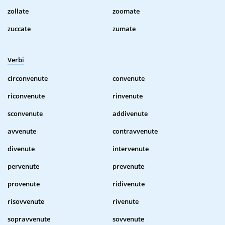
zollate
zoomate
zuccate
zumate
Verbi
circonvenute
convenute
riconvenute
rinvenute
sconvenute
addivenute
avvenute
contravvenute
divenute
intervenute
pervenute
prevenute
provenute
ridivenute
risovvenute
rivenute
sopravvenute
sovvenute