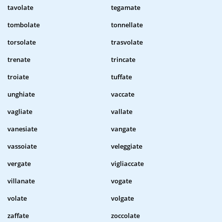
tavolate
tegamate
tombolate
tonnellate
torsolate
trasvolate
trenate
trincate
troiate
tuffate
unghiate
vaccate
vagliate
vallate
vanesiate
vangate
vassoiate
veleggiate
vergate
vigliaccate
villanate
vogate
volate
volgate
zaffate
zoccolate