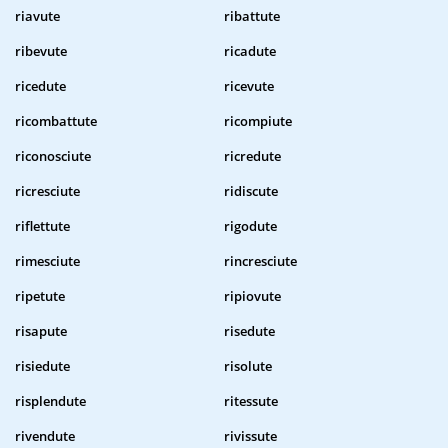
riavute
ribattute
ribevute
ricadute
ricedute
ricevute
ricombattute
ricompiute
riconosciute
ricredute
ricresciute
ridiscute
riflettute
rigodute
rimesciute
rincresciute
ripetute
ripiovute
risapute
risedute
risiedute
risolute
risplendute
ritessute
rivendute
rivissute