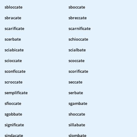
sbloccate
sboccate
sbracate
sbreccate
scarificate
scarnificate
scerbate
schioccate
sciabicate
scialbate
scioccate
scoccate
sconficcate
scorificate
scroccate
seccate
semplificate
serbate
sfioccate
sgambate
sgobbate
shoccate
significate
sillabate
sindacate
slombate