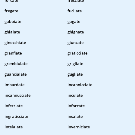
forcate
frecciate
fregate
fucilate
gabbiate
gagate
ghiaiate
ghignate
ginocchiate
giuncate
granfiate
graticciate
grembiulate
grigliate
guancialate
gugliate
imbardate
incannicciate
incannucciate
inculate
inferriate
inforcate
ingraticciate
insalate
intelaiate
inverniciate