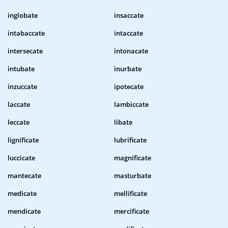
inglobate
insaccate
intabaccate
intaccate
intersecate
intonacate
intubate
inurbate
inzuccate
ipotecate
laccate
lambiccate
leccate
libate
lignificate
lubrificate
luccicate
magnificate
mantecate
masturbate
medicate
mellificate
mendicate
mercificate