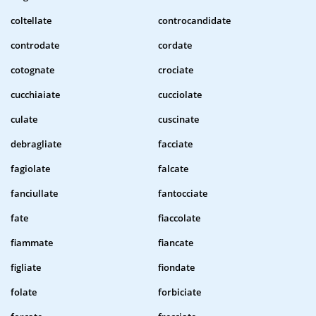
coltellate
controcandidate
controdate
cordate
cotognate
crociate
cucchiaiate
cucciolate
culate
cuscinate
debragliate
facciate
fagiolate
falcate
fanciullate
fantocciate
fate
fiaccolate
fiammate
fiancate
figliate
fiondate
folate
forbiciate