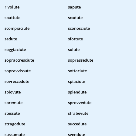
rivolute
sapute
sbattute
scadute
scompiaciute
sconosciute
sedute
sfottute
soggiaciute
solute
sopraccresciute
soprassedute
sopravvissute
sottaciute
sovreccedute
spiaciute
spiovute
splendute
spremute
sprovvedute
stessute
strabevute
stragodute
succedute
sussumute
svendute