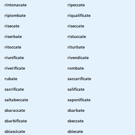
rintonacate
ripeccate
ripiombate
riqualificate
risecate
riseccate
riserbate
ristuccate
ritoccate
riturbate
riunificate
rivendicate
riverificate
rombate
rubate
saccarificate
sacrificate
salificate
saltabeccate
saponificate
sbaraccate
sbarbate
sbarbificate
sbeccate
sbiascicate
sbiecate