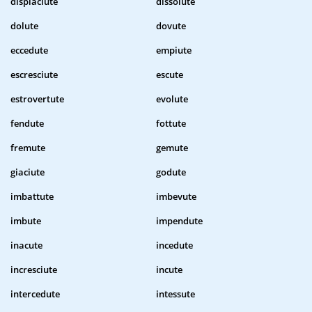
dispiaciute
dissolute
dolute
dovute
eccedute
empiute
escresciute
escute
estrovertute
evolute
fendute
fottute
fremute
gemute
giaciute
godute
imbattute
imbevute
imbute
impendute
inacute
incedute
incresciute
incute
intercedute
intessute