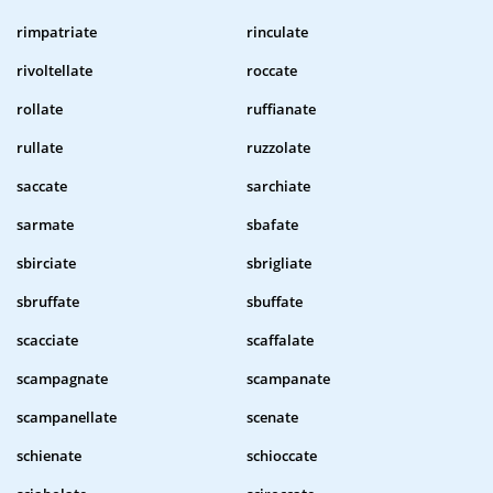
rimpatriate
rinculate
rivoltellate
roccate
rollate
ruffianate
rullate
ruzzolate
saccate
sarchiate
sarmate
sbafate
sbirciate
sbrigliate
sbruffate
sbuffate
scacciate
scaffalate
scampagnate
scampanate
scampanellate
scenate
schienate
schioccate