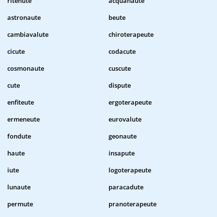
ritenute
acquanaute
astronaute
beute
cambiavalute
chiroterapeute
cicute
codacute
cosmonaute
cuscute
cute
dispute
enfiteute
ergoterapeute
ermeneute
eurovalute
fondute
geonaute
haute
insapute
iute
logoterapeute
lunaute
paracadute
permute
pranoterapeute