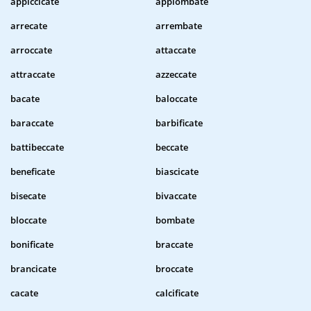
appiccicate
appiombate
arrecate
arrembate
arroccate
attaccate
attraccate
azzeccate
bacate
baloccate
baraccate
barbificate
battibeccate
beccate
beneficate
biascicate
bisecate
bivaccate
bloccate
bombate
bonificate
braccate
brancicate
broccate
cacate
calcificate