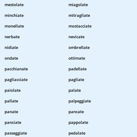
mestolate
miagolate
minchiate
mitragliate
monellate
mostacciate
nerbate
nevicate
nidiate
ombrellate
ondate
ottimate
pacchianate
padellate
pagliacciate
pagliate
paiolate
palate
pallate
palpeggiate
panate
pancate
panciate
pappolate
passeggiate
pedalate