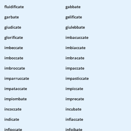
fluidificate
gabbate
garbate
gelificate
giudicate
giulebbate
glorificate
imbacuccate
imbeccate
imbiaccate
imboccate
imbracate
imbroccate
impaccate
imparruccate
impasticcate
impataccate
impiccate
impiombate
imprecate
incoccate
incubate
indicate
infiaccate
infioccate
infoibate