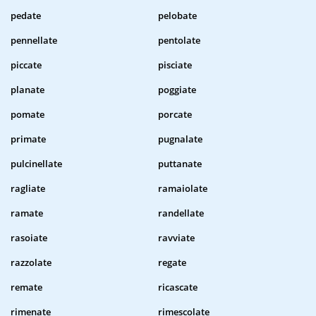
pedate
pelobate
pennellate
pentolate
piccate
pisciate
planate
poggiate
pomate
porcate
primate
pugnalate
pulcinellate
puttanate
ragliate
ramaiolate
ramate
randellate
rasoiate
ravviate
razzolate
regate
remate
ricascate
rimenate
rimescolate