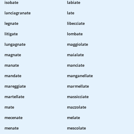
isobate
labiate
lanciagranate
late
legnate
libecciate
litigate
lombate
lungagnate
maggiolate
magnate
maialate
manate
manciate
mandate
manganellate
mareggiate
marmellate
martellate
massicciate
mate
mazzolate
mecenate
melate
menate
mescolate