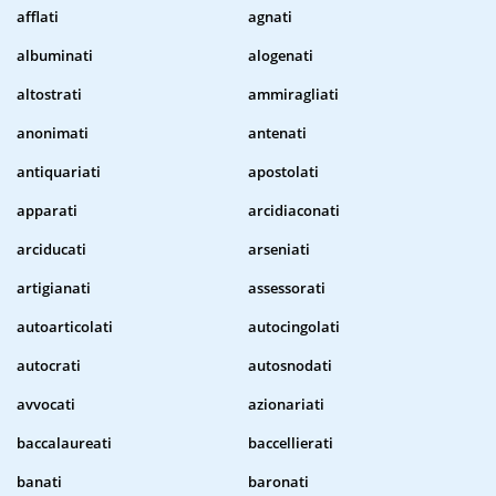
afflati
agnati
albuminati
alogenati
altostrati
ammiragliati
anonimati
antenati
antiquariati
apostolati
apparati
arcidiaconati
arciducati
arseniati
artigianati
assessorati
autoarticolati
autocingolati
autocrati
autosnodati
avvocati
azionariati
baccalaureati
baccellierati
banati
baronati