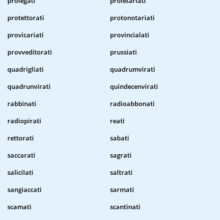
prolegati
proletariati
protettorati
protonotariati
provicariati
provincialati
provveditorati
prussiati
quadrigliati
quadrumvirati
quadrunvirati
quindecenvirati
rabbinati
radioabbonati
radiopirati
reati
rettorati
sabati
saccarati
sagrati
salicilati
saltrati
sangiaccati
sarmati
scamati
scantinati