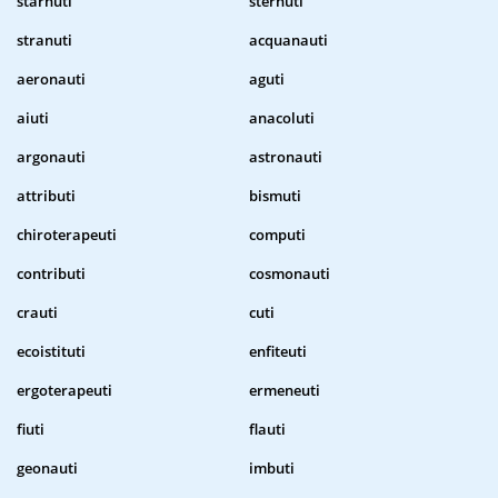
starnuti
sternuti
stranuti
acquanauti
aeronauti
aguti
aiuti
anacoluti
argonauti
astronauti
attributi
bismuti
chiroterapeuti
computi
contributi
cosmonauti
crauti
cuti
ecoistituti
enfiteuti
ergoterapeuti
ermeneuti
fiuti
flauti
geonauti
imbuti