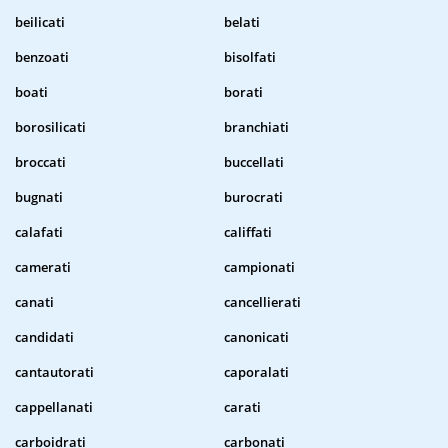
beilicati
belati
benzoati
bisolfati
boati
borati
borosilicati
branchiati
broccati
buccellati
bugnati
burocrati
calafati
califfati
camerati
campionati
canati
cancellierati
candidati
canonicati
cantautorati
caporalati
cappellanati
carati
carboidrati
carbonati