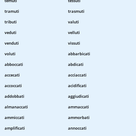
temuti
tessuti
tramuti
trasmuti
tributi
valuti
veduti
velluti
venduti
vissuti
voluti
abbarbicati
abboccati
abdicati
accecati
acciaccati
accoccati
acidificati
addobbati
aggiudicati
almanaccati
ammaccati
ammiccati
ammorbati
amplificati
annoccati