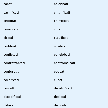
cacati
calcificati
carnificati
chiarificati
chilificati
chimificati
ciancicati
cibati
ciccati
claudicati
codificati
cokificati
conficcati
conglobati
contrattaccati
controindicati
conturbati
coobati
cornificati
cubati
cuccati
decalcificati
decodificati
dedicati
defecati
deificati