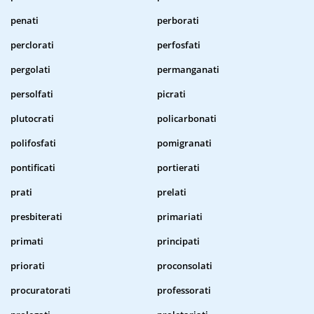
penati
perborati
perclorati
perfosfati
pergolati
permanganati
persolfati
picrati
plutocrati
policarbonati
polifosfati
pomigranati
pontificati
portierati
prati
prelati
presbiterati
primariati
primati
principati
priorati
proconsolati
procuratorati
professorati