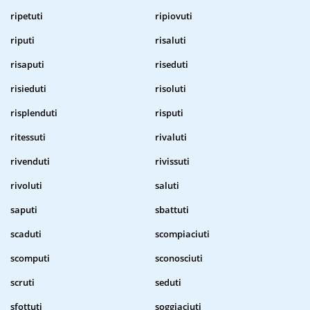
ripetuti
ripiovuti
riputi
risaluti
risaputi
riseduti
risieduti
risoluti
risplenduti
risputi
ritessuti
rivaluti
rivenduti
rivissuti
rivoluti
saluti
saputi
sbattuti
scaduti
scompiaciuti
scomputi
sconosciuti
scruti
seduti
sfottuti
soggiaciuti