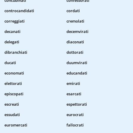
concubinati
confessorati
controcandidati
cordati
correggiati
cremolati
decanati
decemvirati
delegati
diaconati
dibranchiati
dottorati
ducati
duumvirati
economati
educandati
elettorati
emirati
episcopati
esarcati
escreati
espettorati
essudati
eurocrati
euromercati
fallocrati