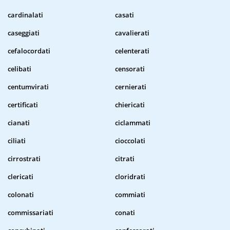
cardinalati
casati
caseggiati
cavalierati
cefalocordati
celenterati
celibati
censorati
centumvirati
cernierati
certificati
chiericati
cianati
ciclammati
ciliati
cioccolati
cirrostrati
citrati
clericati
cloridrati
colonati
commiati
commissariati
conati