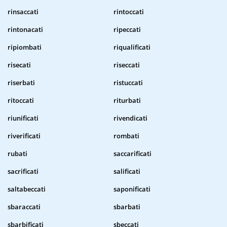
rinsaccati
rintoccati
rintonacati
ripeccati
ripiombati
riqualificati
risecati
riseccati
riserbati
ristuccati
ritoccati
riturbati
riunificati
rivendicati
riverificati
rombati
rubati
saccarificati
sacrificati
salificati
saltabeccati
saponificati
sbaraccati
sbarbati
sbarbificati
sbeccati