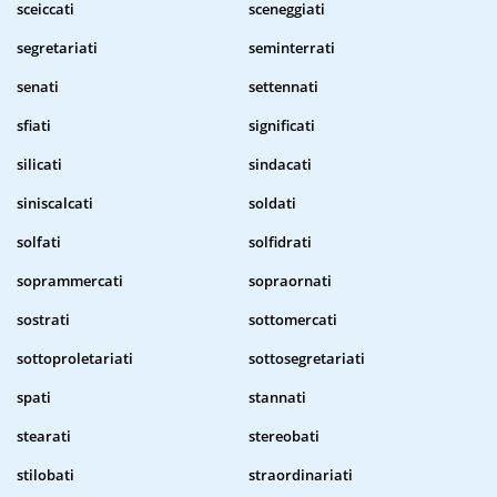
sceiccati
sceneggiati
segretariati
seminterrati
senati
settennati
sfiati
significati
silicati
sindacati
siniscalcati
soldati
solfati
solfidrati
soprammercati
sopraornati
sostrati
sottomercati
sottoproletariati
sottosegretariati
spati
stannati
stearati
stereobati
stilobati
straordinariati