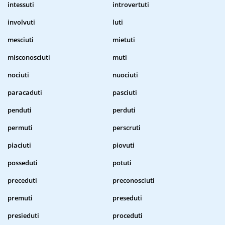
intessuti
introvertuti
involvuti
luti
mesciuti
mietuti
misconosciuti
muti
nociuti
nuociuti
paracaduti
pasciuti
penduti
perduti
permuti
perscruti
piaciuti
piovuti
posseduti
potuti
preceduti
preconosciuti
premuti
preseduti
presieduti
proceduti