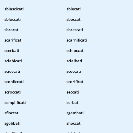
sbiascicati
sbiecati
sbloccati
sboccati
sbracati
sbreccati
scarificati
scarnificati
scerbati
schioccati
sciabicati
scialbati
scioccati
scoccati
sconficcati
scorificati
scroccati
seccati
semplificati
serbati
sfioccati
sgambati
sgobbati
shoccati