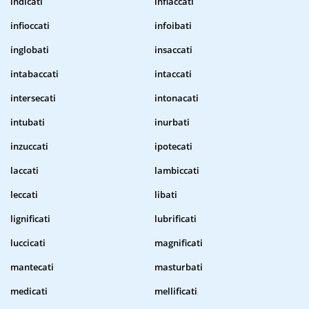
indicati
infiaccati
infioccati
infoibati
inglobati
insaccati
intabaccati
intaccati
intersecati
intonacati
intubati
inurbati
inzuccati
ipotecati
laccati
lambiccati
leccati
libati
lignificati
lubrificati
luccicati
magnificati
mantecati
masturbati
medicati
mellificati