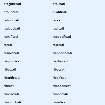
pregiudicati
prelibati
prolificati
qualificati
rabboccati
raccati
raddobbati
radicati
ramificati
rappacificati
recati
resecati
resinificati
riappacificati
riappiccicati
riattaccati
ribeccati
riboccati
riconficcati
riedificati
rificcati
rimbacuccati
rimbeccati
rimboccati
rimbombati
rimedicati