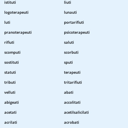
istituti
liuti
logoterapeuti
lunauti
luti
portarifiuti
pranoterapeuti
psicoterapeuti
rifiuti
saluti
scomputi
scorbuti
sostituti
sputi
statuti
terapeuti
tributi
tritarifiuti
velluti
abati
abigeati
accolitati
acetati
acetilsalicilati
acrilati
acrobati