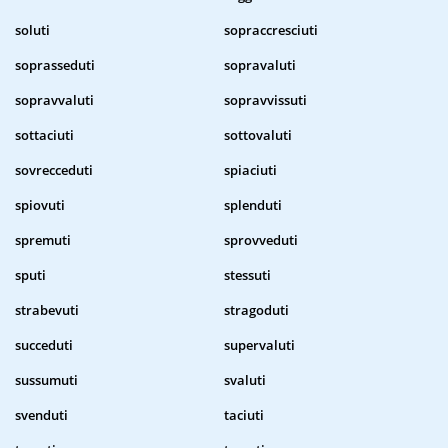
soluti
sopraccresciuti
soprasseduti
sopravaluti
sopravvaluti
sopravvissuti
sottaciuti
sottovaluti
sovrecceduti
spiaciuti
spiovuti
splenduti
spremuti
sprovveduti
sputi
stessuti
strabevuti
stragoduti
succeduti
supervaluti
sussumuti
svaluti
svenduti
taciuti