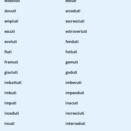
dissoluti
doluti
dovuti
ecceduti
empiuti
escresciuti
escuti
estrovertuti
evoluti
fenduti
fiuti
fottuti
fremuti
gemuti
giaciuti
goduti
imbattuti
imbevuti
imbuti
impenduti
imputi
inacuti
inceduti
incresciuti
incuti
interceduti