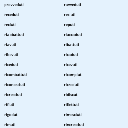
provveduti
ravveduti
receduti
reciuti
recluti
reputi
riabbattuti
riaccaduti
riavuti
ribattuti
ribevuti
ricaduti
riceduti
ricevuti
ricombattuti
ricompiuti
riconosciuti
ricreduti
ricresciuti
ridiscuti
rifiuti
riflettuti
rigoduti
rimesciuti
rimuti
rincresciuti