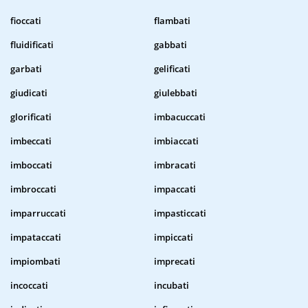
fioccati
flambati
fluidificati
gabbati
garbati
gelificati
giudicati
giulebbati
glorificati
imbacuccati
imbeccati
imbiaccati
imboccati
imbracati
imbroccati
impaccati
imparruccati
impasticcati
impataccati
impiccati
impiombati
imprecati
incoccati
incubati