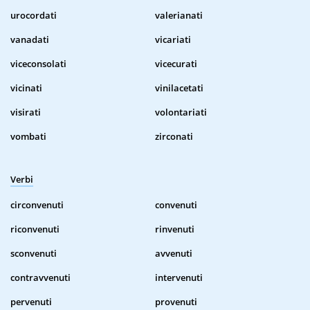
urocordati
valerianati
vanadati
vicariati
viceconsolati
vicecurati
vicinati
vinilacetati
visirati
volontariati
vombati
zirconati
Verbi
circonvenuti
convenuti
riconvenuti
rinvenuti
sconvenuti
avvenuti
contravvenuti
intervenuti
pervenuti
provenuti