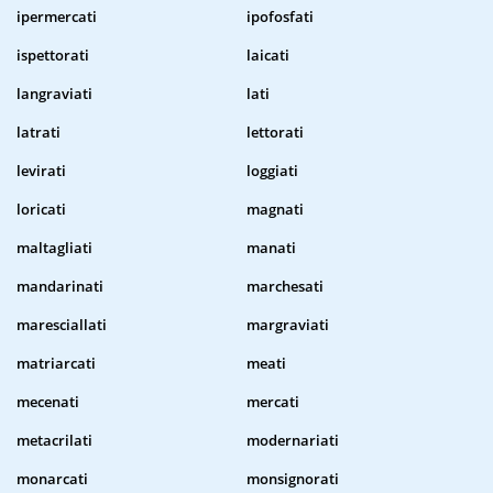
ipermercati
ipofosfati
ispettorati
laicati
langraviati
lati
latrati
lettorati
levirati
loggiati
loricati
magnati
maltagliati
manati
mandarinati
marchesati
maresciallati
margraviati
matriarcati
meati
mecenati
mercati
metacrilati
modernariati
monarcati
monsignorati