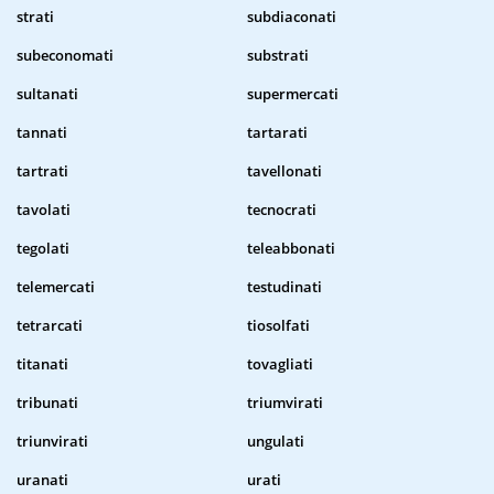
strati
subdiaconati
subeconomati
substrati
sultanati
supermercati
tannati
tartarati
tartrati
tavellonati
tavolati
tecnocrati
tegolati
teleabbonati
telemercati
testudinati
tetrarcati
tiosolfati
titanati
tovagliati
tribunati
triumvirati
triunvirati
ungulati
uranati
urati