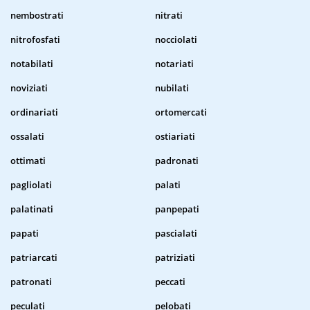
nembostrati
nitrati
nitrofosfati
nocciolati
notabilati
notariati
noviziati
nubilati
ordinariati
ortomercati
ossalati
ostiariati
ottimati
padronati
pagliolati
palati
palatinati
panpepati
papati
pascialati
patriarcati
patriziati
patronati
peccati
peculati
pelobati