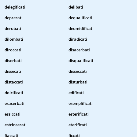
delegificati
delibati
deprecati
dequalificati
derubati
deumidificati
dilombati
diradicati
diroccati
disacerbati
diserbati
disqualificati
dissecati
disseccati
distaccati
disturbati
dolcificati
edificati
esacerbati
esemplificati
essiccati
esterificati
estrinsecati
eterificati
fiaccati
ficcati