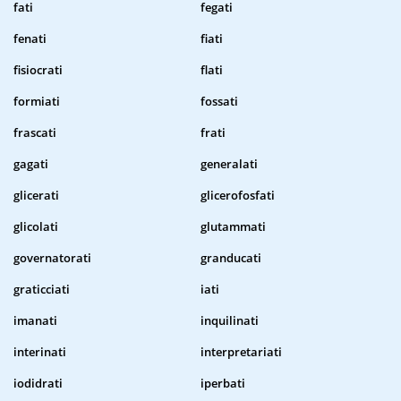
fati
fegati
fenati
fiati
fisiocrati
flati
formiati
fossati
frascati
frati
gagati
generalati
glicerati
glicerofosfati
glicolati
glutammati
governatorati
granducati
graticciati
iati
imanati
inquilinati
interinati
interpretariati
iodidrati
iperbati