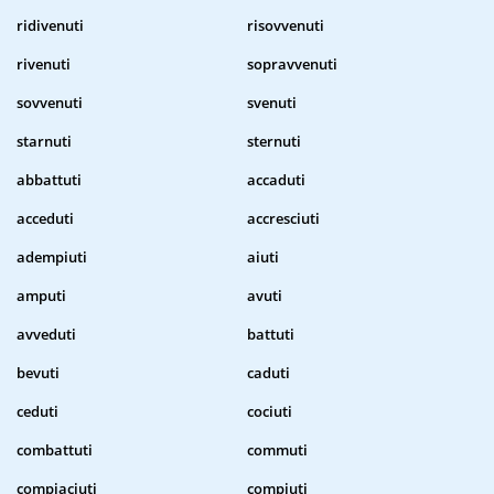
ridivenuti
risovvenuti
rivenuti
sopravvenuti
sovvenuti
svenuti
starnuti
sternuti
abbattuti
accaduti
acceduti
accresciuti
adempiuti
aiuti
amputi
avuti
avveduti
battuti
bevuti
caduti
ceduti
cociuti
combattuti
commuti
compiaciuti
compiuti