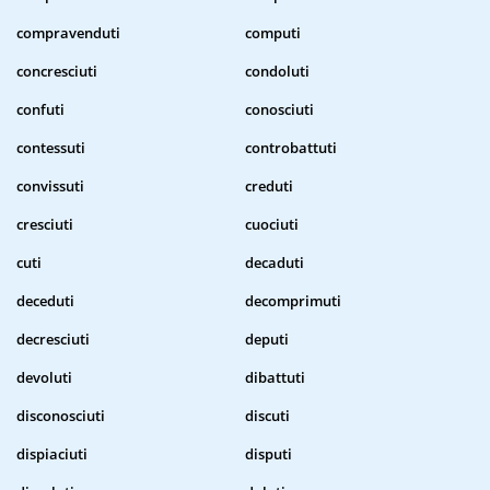
compravenduti
computi
concresciuti
condoluti
confuti
conosciuti
contessuti
controbattuti
convissuti
creduti
cresciuti
cuociuti
cuti
decaduti
deceduti
decomprimuti
decresciuti
deputi
devoluti
dibattuti
disconosciuti
discuti
dispiaciuti
disputi