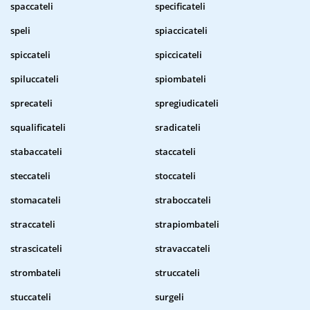
spaccateli
specificateli
speli
spiaccicateli
spiccateli
spiccicateli
spiluccateli
spiombateli
sprecateli
spregiudicateli
squalificateli
sradicateli
stabaccateli
staccateli
steccateli
stoccateli
stomacateli
straboccateli
straccateli
strapiombateli
strascicateli
stravaccateli
strombateli
struccateli
stuccateli
surgeli