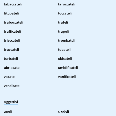
tabaccateli
taroccateli
titubateli
toccateli
traboccateli
trafeli
trafficateli
trapeli
trisecateli
trombateli
truccateli
tubateli
turbateli
ubicateli
ubriacateli
umidificateli
vacateli
vanificateli
vendicateli
Aggettivi
aneli
crudeli