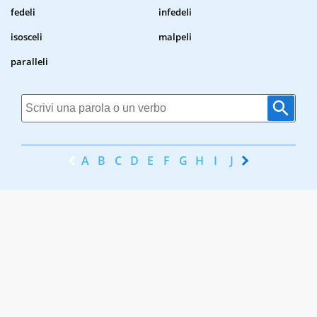
fedeli
infedeli
isosceli
malpeli
paralleli
A
B
C
D
E
F
G
H
I
J
K
L
M
N