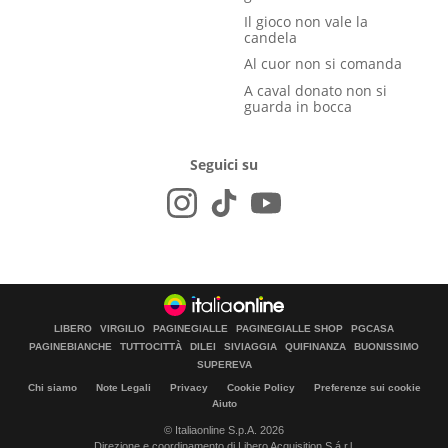
Il gioco non vale la
candela
Al cuor non si comanda
A caval donato non si
guarda in bocca
Seguici su
LIBERO
VIRGILIO
PAGINEGIALLE
PAGINEGIALLE SHOP
PGCASA
PAGINEBIANCHE
TUTTOCITTÀ
DILEI
SIVIAGGIA
QUIFINANZA
BUONISSIMO
SUPEREVA
Chi siamo
Note Legali
Privacy
Cookie Policy
Preferenze sui cookie
Aiuto
© Italiaonline S.p.A. 2026
Direzione e coordinamento di Libero Acquisition S.á r.l.